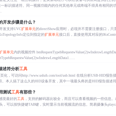
值唯一标识描述符。同一视频功能内的任何其他单元或终端不得具有相同的功能ID。gu
.
的开发步骤是什么？
开发支持UVC
扩展单元
的directShow应用时，必现并不需要注册接口
sTopologyInfo定位到指定的
扩展单元
接口后，直接使用其对应的IKsControl：
扩展单元
内的视频控件.bmRequestTypebRequestwValue(2)wIndexwLength
RequestwValue(2)wIndexwLengthData1......
告描述符分析
工具
化，可访问http://www.usbzh.com/tool/usb.html 在线分析USB-H
。本人搞了这么久的HID设备开发，其中一项最头疼的是HID报告描述符的..
用测试
工具
有那些？
使用感觉最好的
工具
，支持的解码器比较全，而且可以查看视频的一些信息。在
，可以按快捷键TAB键，实时显示当前视频流的信息。简易摄像头play