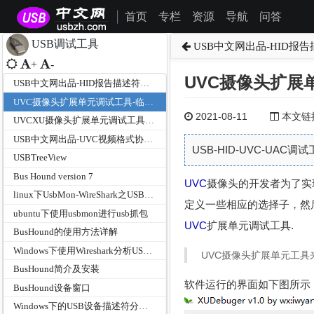
首页
专栏
资源
导航
问答
|
USB调试工具
USB中文网出品-HID报
+
-
UVC摄像头扩展
USB中文网出品-HID报告描述符分析工具
UVC摄像头扩展单元调试工具-临江仙版
2021-08-11
本文链接为
UVCXU摄像头扩展单元调试工具UVCXU-USB中文网官方版
USB中文网出品-UVC视频格式协商协议分析工具
USB-HID-UVC-UAC
USBTreeView
Bus Hound version 7
UVC
摄像头的开发者为了实
linux下UsbMon-WireShark之USB协议抓取分析
定义一些相应的选择子，然
ubuntu下使用usbmon进行usb抓包
UVC
扩展单元调试工具.
BusHound的使用方法详解
Windows下使用Wireshark分析USB通信
UVC摄像头扩展单元工
BusHound简介及安装
软件运行的界面如下图所示
BusHound设备窗口
Windows下的USB设备描述符分析工具-UsbTreeView