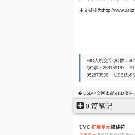
本文链接为:http://www.usb
HID人机交互QQ群：564
QQ群：258159197 
952873936 USB技术交
USB中文网出品-HID报
0 篇笔记
UVC
扩展单元
描述符
扩展单元
描述符允许硬件设计