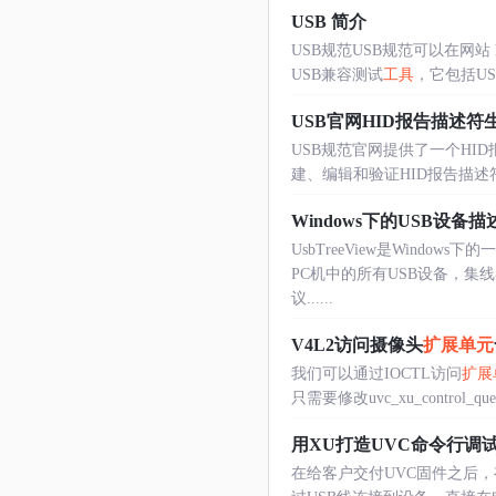
USB 简介
USB规范USB规范可以在网站 http
USB兼容测试
工具
，它包括USB
USB官网HID报告描述符
USB规范官网提供了一个HI
建、编辑和验证HID报告描述符。
Windows下的USB设备
UsbTreeView是Window
PC机中的所有USB设备，集线器
议......
V4L2访问摄像头
扩展单元
我们可以通过IOCTL访问
扩展
只需要修改uvc_xu_control_que
用XU打造UVC命令行调
在给客户交付UVC固件之后