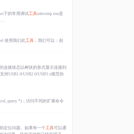
ndows下的常用调试
工具
usbcomp.exe是
..
or-tool 使用我们此
工具
，我们可以：创
备的连接状态以树状的形式显示连接到
.0/USB2.0/USB3.x规范协
control_query *)；访问不同的扩展命令
辅助定位问题。如果有一个
工具
可以通