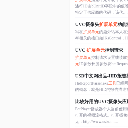
述符ID由bUnitID字段中的
特定于供应商的代码，该代.....
UVC摄像头
扩展单元
功能
写在
扩展单元
的题外话本人在
举相关的接口如IKsControl，IK
UVC
扩展单元
控制请求
扩展单元
控制请求设置或读取
元
ID参数长度参数块bmRequestTypeb
USB中文网出品-HID报
HidReportParser.exe
工具
已经网页
的概念，就是HID的报告描述符
比较好用的UVC摄像头应
PotPlayer播放器个人当前
打开的视频流格式。打开摄像头
见：http://www.usbzh......