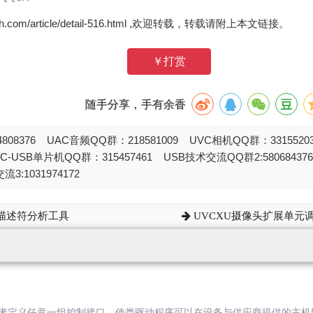
zh.com/article/detail-516.html ,欢迎转载，转载请附上本文链接。
￥打赏
随手分享，手有余香
808376 UAC音频QQ群：218581009 UVC相机QQ群：331552
STC-USB单片机QQ群：315457461 USB技术交流QQ群2:580684
流3:1031974172
告描述符分析工具
UVCXU摄像头扩展单元调
者定义任意一组控制接口，使类驱动程序可以在设备与供应商提供的主机