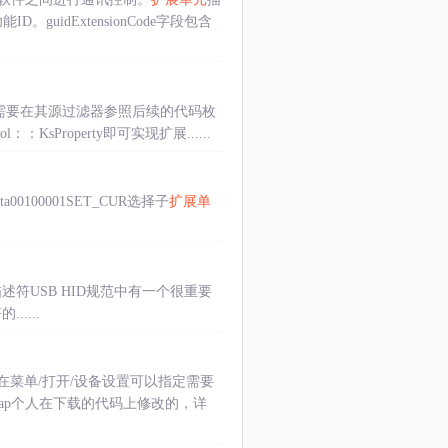
idExtensionCode字段包含
，只需要在其源过滤器参照后续的代码枚
：KsProperty即可实现扩展......
Data00100001SET_CUR选择子
扩展单
ID报告描述符USB HID规范中有一个很重要
....
菜单/打开/设备设置可以指定需要
cap个人在下载的代码上修改的，详