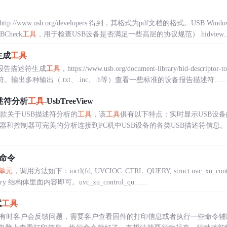
://www.usb.org/developers 得到，其格式为pdf文档的格式。USB Wi
Check
工具
，用于检查USB设备是否满足一些高层的协议规范）.hidview....
生成
工具
D报告描述符生成
工具
，https://www.usb.org/document-library/hid-descript
输出多种输出（.txt、.inc、.h等）查看一些标准的设备报告描述符......
描述符分析
工具
-UsbTreeView
s下的一款关于USB描述符分析的
工具
，该
工具
俱有以下特点：实时显示USB设
和控制器可完美的分析连接到PC机中USB设备的各类USB描述符信息。支持USB1
命令
单元
，调用方法如下：ioctl(fd, UVCIOC_CTRL_QUERY, struct uvc_xu_
ry 结构体里面内容即可。uvc_xu_control_qu......
试
工具
，有时客户会反馈问题，需要客户查看固件的打印信息或者执行一些命令