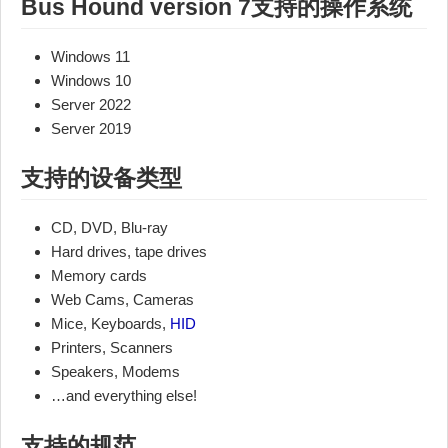
Bus Hound version 7支持的操作系统
Windows 11
Windows 10
Server 2022
Server 2019
支持的
设备类型
CD, DVD, Blu-ray
Hard drives, tape drives
Memory cards
Web Cams, Cameras
Mice, Keyboards,
HID
Printers, Scanners
Speakers, Modems
…and everything else!
支持的规范