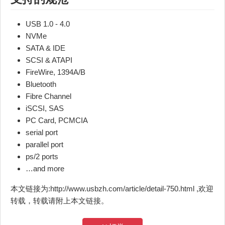
USB 1.0 - 4.0
NVMe
SATA & IDE
SCSI & ATAPI
FireWire, 1394A/B
Bluetooth
Fibre Channel
iSCSI, SAS
PC Card, PCMCIA
serial port
parallel port
ps/2 ports
…and more
本文链接为:http://www.usbzh.com/article/detail-750.html ,欢迎
转载，转载请附上本文链接。