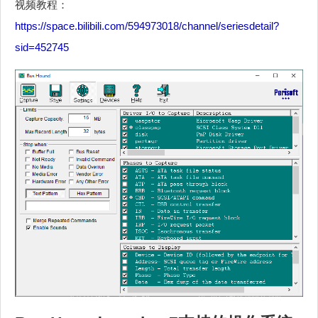
视频教程：
https://space.bilibili.com/594973018/channel/seriesdetail?
sid=452745