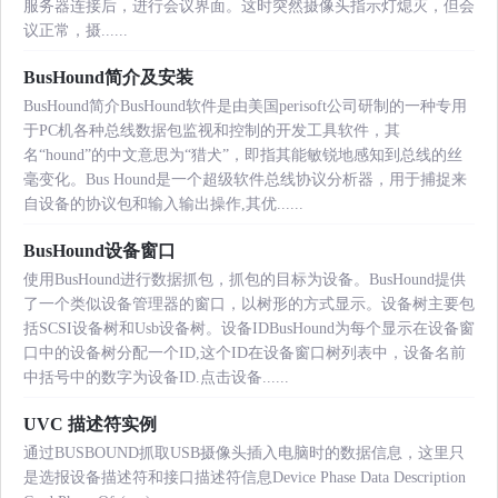
服务器连接后，进行会议界面。这时突然摄像头指示灯熄灭，但会
议正常，摄......
BusHound简介及安装
BusHound简介BusHound软件是由美国perisoft公司研制的一种专用
于PC机各种总线数据包监视和控制的开发工具软件，其
名“hound”的中文意思为“猎犬”，即指其能敏锐地感知到总线的丝
毫变化。Bus Hound是一个超级软件总线协议分析器，用于捕捉来
自设备的协议包和输入输出操作,其优......
BusHound设备窗口
使用BusHound进行数据抓包，抓包的目标为设备。BusHound提供
了一个类似设备管理器的窗口，以树形的方式显示。设备树主要包
括SCSI设备树和Usb设备树。设备IDBusHound为每个显示在设备窗
口中的设备树分配一个ID,这个ID在设备窗口树列表中，设备名前
中括号中的数字为设备ID.点击设备......
UVC 描述符实例
通过BUSBOUND抓取USB摄像头插入电脑时的数据信息，这里只
是选报设备描述符和接口描述符信息Device Phase Data Description