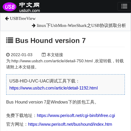
USBTreeView
linux下UsbMon-WireShark之USB协议抓取分析
Bus Hound version 7
2022-01-03
本文链接
为:http://www.usbzh.com/article/detail-750.html ,欢迎转载，转载
请附上本文链接。
USB-HID-UVC-UAC调试工具下载：
https://www.usbzh.com/article/detail-1192.html
Bus Hound version 7是Windows下的抓包工具。
免费下载地址：
https://www.perisoft.net/cgi-bin/bhfree.cgi
官方网址：
https://www.perisoft.net/bushound/index.htm