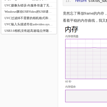
return
 STATUS_SU
UVC摄像头错误-向服务传递了无效的参数
Windows驱动USBVideo的USB请求超时默认为5秒
竟然忘了释放frame的内存
UVC过滤掉不需要的相机格式和分辨率
看着平稳的内存曲线，我又
UVC输入头描述符在usbvideo.sys中的校验
USB3.0相机没有超高速端点伴随描述符引起该媒体无法播放