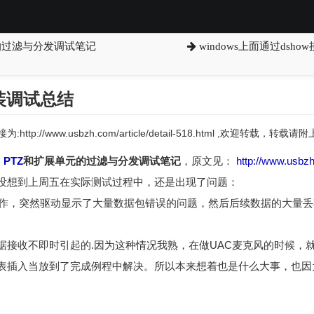
U的过滤与分发调试笔记
windows上面通过dsh
装调试总结
:http://www.usbzh.com/article/detail-518.html ,欢迎转载，转
C
PTZ
和扩展单元的过滤与分发调试笔记
，原文见：
http://www.usbzh.
没想到上周五在实际测试过程中，还是出现了问题：
作，突然驱动显示了大量数据包错误的问题，然后后续数据的大量丢
据接收不即时引起的.因为这种情况我熟，在做UAC麦克风的时候，
表插入当放到了完成例程中解决。所以本来想着也是什么大事，也因