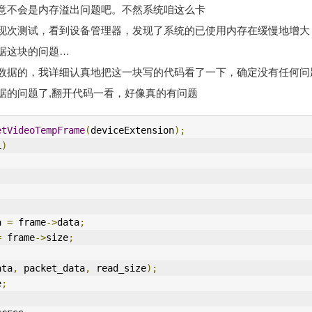
意不会是内存溢出问题吧。不然系统咱这么卡
现次测试，看到设备管理器，发现了系统的已使用内存在缓慢地增大
据这块的问题…
数据的，我详细认真地把这一块写的代码看了一下，确定没有任何问
据的问题了,翻开代码一看，好像真的有问题
etVideoTempFrame
(
deviceExtension
);
L
)
a 
=
 frame
->
data
;
=
 frame
->
size
;
ata
,
 packet_data
,
 read_size
);
e
;