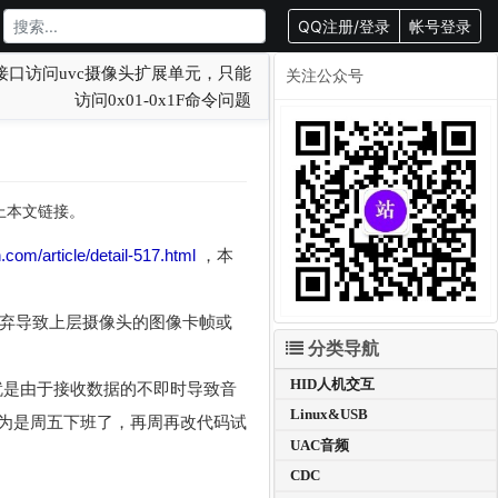
QQ注册/登录
帐号登录
ow接口访问uvc摄像头扩展单元，只能
关注公众号
访问0x01-0x1F命令问题
载请附上本文链接。
com/article/detail-517.html
，本
弃导致上层摄像头的图像卡帧或
分类导航
HID人机交互
就是由于接收数据的不即时导致音
Linux&USB
为是周五下班了，再周再改代码试
UAC音频
CDC