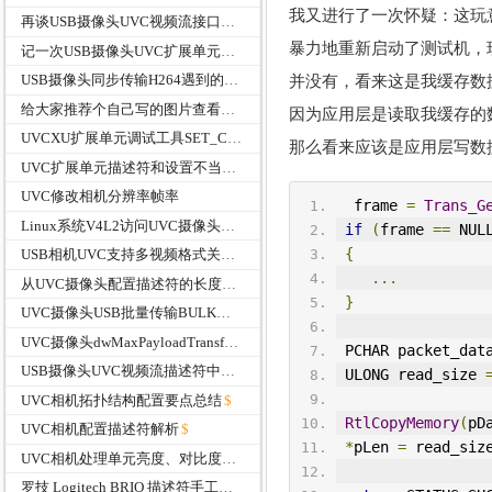
我又进行了一次怀疑：这玩
再谈USB摄像头UVC视频流接口控制请求dwMaxVideoFrameSize和dwMaxPayloadTransferSize
暴力地重新启动了测试机，
记一次USB摄像头UVC扩展单元功能的BUG追踪笔记
并没有，看来这是我缓存数
USB摄像头同步传输H264遇到的花屏问题
给大家推荐个自己写的图片查看转换工具--新版本更新
因为应用层是读取我缓存的
UVCXU扩展单元调试工具SET_CUR时获取数据长度错误0x800700ea
那么看来应该是应用层写数
UVC扩展单元描述符和设置不当会引起的设备启动失败(code:10)
UVC修改相机分辨率帧率
  frame 
=
Trans_G
Linux系统V4L2访问UVC摄像头扩展单元命令
if
(
frame 
==
 NUL
{
USB相机UVC支持多视频格式关键点及配置描述符自动填充代码
...
从UVC摄像头配置描述符的长度区别来理解USB接口关联描述符IAD
}
UVC摄像头USB批量传输BULK数据传输方式的打开与关闭StreamOn StreamOff
UVC摄像头dwMaxPayloadTransferSize批量传输与USB端点描述符wMaxPacketSize的关系说明
 PCHAR packet_dat
USB摄像头UVC视频流描述符中的bFormatIndex和bFrameIndex
 ULONG read_size 
UVC相机拓扑结构配置要点总结
RtlCopyMemory
(
pD
UVC相机配置描述符解析
*
pLen 
=
 read_siz
UVC相机处理单元亮度、对比度、色调、饱合度和锐度抓包分析实践
罗技 Logitech BRIO 描述符手工分析记录