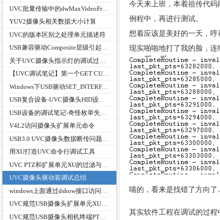
今天来上班，本着祖传代码
UVC批量传输中的dwMaxVideoFrameSize和dwMaxPayloadTransferSize关系
例程中，再进行测试。
YUV2摄像头相关数据大小计算
想着应该是美好的一天，哼
UVC的版本区别之处理单元描述符
现实啪啪地打了我的脸，连续
USB兼容驱动Composite层级引起的摄像头灯问题
关于UVC摄像头指示灯的调试过程总结
【UVC调试笔记】第一个GET CUR请求产生babble detected的原因排查
Windows下USB驱动SET_INTERFAC失败 bad pipe flags
USB复合设备-UVC摄像头HID设备共存的设计实现
USB设备的调试笔记-奇怪枚举失败问题
V4L2访问摄像头扩展单元命令
USB3.0 UVC摄像头数据断传问题的分析
用XU打造UVC命令行调试工具
UVC PTZ和扩展单元XU的过滤与分发调试笔记
UVC摄像头驱动装调试总结
喵的，看来是找错了方向了
windows上面通过dshow接口访问uvc摄像头扩展单元，只能访问0x01-0x1F命令问题
UVC规范USB摄像头扩展单元XU的初始化分析
其实软件工程在调试的过程
UVC规范USB摄像头相机终端PTZ的初始化分析