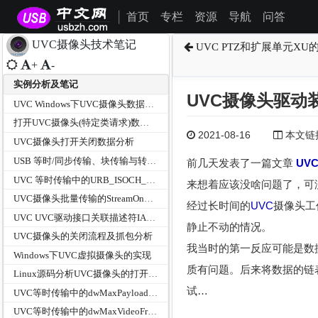
首页
专栏
资源
导航
问答
|
UVC摄像头技术笔记
UVC PTZ和扩展单元X
+
-
实例分析及笔记
UVC摄像头驱动
UVC Windows下UVC摄像头数据分析
打开UVC摄像头(特定类请求)数据分析
2021-08-16
本文链接为
UVC摄像头打开关闭数据分析
USB 等时/同步传输、块传输与转换设置在UVC摄像头驱动中的探讨
前几天发表了一篇文章
UV
UVC 等时传输中的URB_ISOCH_TRANSFER
来想着应该没啥问题了，可
UVC摄像头批量传输的StreamOn和StreamOff
经过长时间的
UVC
摄像头工
UVC UVC驱动接口关联描述符IAD失踪之迷
静止不动的情况。
UVC摄像头的关闭流程及抓包分析
我当时的第一反应可能是数
Windows下UVC虚拟摄像头的实现
质有问题。后来将数据的链
Linux源码分析UVC摄像头的打开流程及抓包分析
试…
UVC等时传输中的dwMaxPayloadTransferSize
UVC等时传输中的dwMaxVideoFrameSize和dwMaxPayloadTransferSize关系