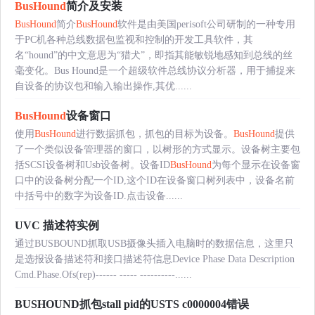
BusHound
简介及安装
BusHound
简介
BusHound
软件是由美国perisoft公司研制的一种专用
于PC机各种总线数据包监视和控制的开发工具软件，其
名“hound”的中文意思为“猎犬”，即指其能敏锐地感知到总线的丝
毫变化。Bus Hound是一个超级软件总线协议分析器，用于捕捉来
自设备的协议包和输入输出操作,其优......
BusHound
设备窗口
使用
BusHound
进行数据抓包，抓包的目标为设备。
BusHound
提供
了一个类似设备管理器的窗口，以树形的方式显示。设备树主要包
括SCSI设备树和Usb设备树。设备ID
BusHound
为每个显示在设备窗
口中的设备树分配一个ID,这个ID在设备窗口树列表中，设备名前
中括号中的数字为设备ID.点击设备......
UVC 描述符实例
通过BUSBOUND抓取USB摄像头插入电脑时的数据信息，这里只
是选报设备描述符和接口描述符信息Device Phase Data Description
Cmd.Phase.Ofs(rep)------ ----- ----------......
BUSHOUND抓包stall pid的USTS c0000004错误