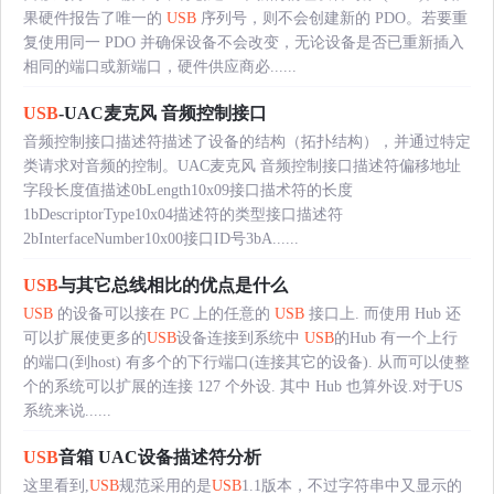
果硬件报告了唯一的
USB
序列号，则不会创建新的 PDO。若要重
复使用同一 PDO 并确保设备不会改变，无论设备是否已重新插入
相同的端口或新端口，硬件供应商必......
USB
-UAC麦克风 音频控制接口
音频控制接口描述符描述了设备的结构（拓扑结构），并通过特定
类请求对音频的控制。UAC麦克风 音频控制接口描述符偏移地址
字段长度值描述0bLength10x09接口描术符的长度
1bDescriptorType10x04描述符的类型接口描述符
2bInterfaceNumber10x00接口ID号3bA......
USB
与其它总线相比的优点是什么
USB
的设备可以接在 PC 上的任意的
USB
接口上. 而使用 Hub 还
可以扩展使更多的
USB
设备连接到系统中
USB
的Hub 有一个上行
的端口(到host) 有多个的下行端口(连接其它的设备). 从而可以使整
个的系统可以扩展的连接 127 个外设. 其中 Hub 也算外设.对于US
系统来说......
USB
音箱 UAC设备描述符分析
这里看到,
USB
规范采用的是
USB
1.1版本，不过字符串中又显示的