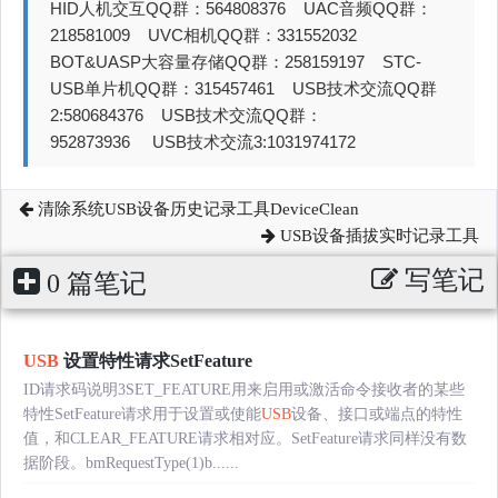
HID人机交互QQ群：564808376 UAC音频QQ群：
218581009 UVC相机QQ群：331552032
BOT&UASP大容量存储QQ群：258159197 STC-
USB单片机QQ群：315457461 USB技术交流QQ群
2:580684376 USB技术交流QQ群：
952873936 USB技术交流3:1031974172
清除系统USB设备历史记录工具DeviceClean
USB设备插拔实时记录工具
写笔记
0 篇笔记
USB
设置特性请求SetFeature
ID请求码说明3SET_FEATURE用来启用或激活命令接收者的某些
特性SetFeature请求用于设置或使能
USB
设备、接口或端点的特性
值，和CLEAR_FEATURE请求相对应。SetFeature请求同样没有数
据阶段。bmRequestType(1)b......