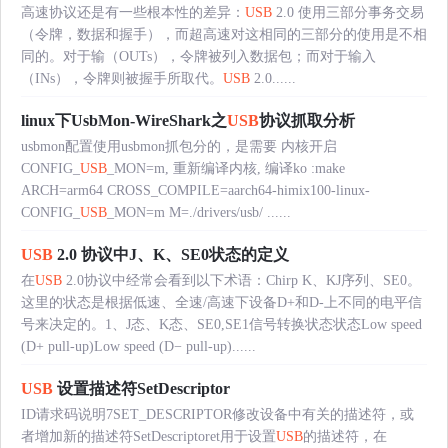
高速协议还是有一些根本性的差异：
USB
2.0 使用三部分事务交易
（令牌，数据和握手），而超高速对这相同的三部分的使用是不相
同的。对于输（OUTs），令牌被列入数据包；而对于输入
（INs），令牌则被握手所取代。
USB
2.0......
linux下UsbMon-WireShark之
USB
协议抓取分析
usbmon配置使用usbmon抓包分的，是需要 内核开启
CONFIG_
USB
_MON=m, 重新编译内核, 编译ko :make
ARCH=arm64 CROSS_COMPILE=aarch64-himix100-linux-
CONFIG_
USB
_MON=m M=./drivers/usb/ ......
USB
2.0 协议中J、K、SE0状态的定义
在
USB
2.0协议中经常会看到以下术语：Chirp K、KJ序列、SE0。
这里的状态是根据低速、全速/高速下设备D+和D-上不同的电平信
号来决定的。1、J态、K态、SE0,SE1信号转换状态状态Low speed
(D+ pull-up)Low speed (D− pull-up)......
USB
设置描述符SetDescriptor
ID请求码说明7SET_DESCRIPTOR修改设备中有关的描述符，或
者增加新的描述符SetDescriptoret用于设置
USB
的描述符，在