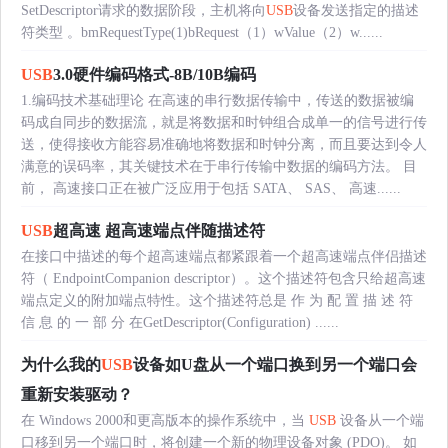
SetDescriptor请求的数据阶段，主机将向
USB
设备发送指定的描述
符类型 。bmRequestType(1)bRequest（1）wValue（2）w......
USB
3.0硬件编码格式-8B/10B编码
1.编码技术基础理论 在高速的串行数据传输中，传送的数据被编
码成自同步的数据流，就是将数据和时钟组合成单一的信号进行传
送，使得接收方能容易准确地将数据和时钟分离，而且要达到令人
满意的误码率，其关键技术在于串行传输中数据的编码方法。 目
前， 高速接口正在被广泛应用于包括 SATA、 SAS、 高速......
USB
超高速 超高速端点伴随描述符
在接口中描述的每个超高速端点都紧跟着一个超高速端点伴侣描述
符（ EndpointCompanion descriptor）。这个描述符包含只给超高速
端点定义的附加端点特性。这个描述符总是 作 为 配 置 描 述 符
信 息 的 一 部 分 在GetDescriptor(Configuration) ......
为什么我的
USB
设备如U盘从一个端口换到另一个端口会
重新安装驱动？
在 Windows 2000和更高版本的操作系统中，当
USB
设备从一个端
口移到另一个端口时，将创建一个新的物理设备对象 (PDO)。 如