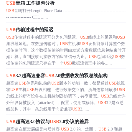
USB
音箱 工作抓包分析
USB
音响打开Length Phase Data -------- ----- ----------------------------
-- -------------- CTL ......
USB
传输过程中的延迟
USB
传输过程中的延迟可分为包间延迟、
USB
线缆上的延迟和
USB
集线器延迟。在数据传输时，
USB
主机和
USB
设备能够计算整个数
据传输时间，这个数据传输的时间由发送方发数据信息包结束时开
始计算，直到接收到接收方的应答信号为止。
USB
包间延迟
USB
数
据传输的包间延迟只存在于一个
USB
数据流管理中的各......
USB
3.2超高速兼容
USB
2.0数据收发的双总线架构
超高速
USB
体系和以前的
USB
版本的功能一致，都是通过
USB
线缆
将
USB
主机
USB
外设相连，进行数据交互的。所与连接到该条
USB
总线上的所有设备在主机控制器协调下，共享带宽。
USB
总线允许
外部设备被接入（attached），配置，使用或移除。
USB
3.2是双总
线架构，其中一条总线用于向后兼容
USB
2......
USB
超高速3.0协议与
USB
2.0协议的差异
超高速在框架层级是向后兼容
USB
2.0 的。然而，
USB
2.0 和超