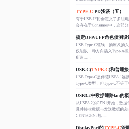
TYPE-C
PD浅谈（五）
有于USB-IF协会定义了多组电压，当
会存在于Consumer中，这部分
搞定DFP/UFP角色侦测设计U
USB Type-C缆线、插座及插
仅能以一种方向插入Type-
所造......
USB-C(
TYPE-C
)和普通
USB Type-C是伴随USB
Type-C类型，但Type-C不等于
USB3.2中数据通路lan的
从USB3.2的GEN1开始，
且并接收数据与发送数据的差分信
GEN1/GEN2规......
DisplayPort的
TYPE-C
管