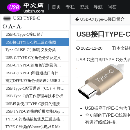
首页
专栏
资源
导航
问答
|
USB TYPE-C
USB-C/Type-C接口简介
+
-
USB接口TYPE
USB-C/Type-C接口简介
USB接口TYPE-C的正反连接图
2021-12-20
本文链接为
Type-C/USB-C引脚定义及分类
USB-C/TYPE-C的角色分类及定义
USB-C接口即TYPE-C
USB-C/TYPE-C的角色识别及供电功率检测
USB-C(TYPE-C)和普通接口有什么区别
搞定DFP/UFP角色侦测设计USB 2.0 OTG升级Type-C
USB Type-C配置通道（CC）引脚功能
USB Type-C的工作原理与技术分析
USB设备使用TYPE-C接口的连接方式
USB插座TYPE-C包含
USB TYPE-C连接的扩展功能DisplayPort模式和与扩展坞
全功能的TYPE-C线
TYPE-C的热插拔检测及正反连接检测机制
有进行线缆连接。
TYPE-C线缆的Vconn供电及E-Marker