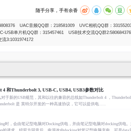
随手分享，手有余香
808376 UAC音频QQ群：218581009 UVC相机QQ群：331552
STC-USB单片机QQ群：315457461 USB技术交流QQ群2:580684
流3:1031974172
4 和Thunderbolt 3, USB-C, USB4, USB3参数对比
,那么对于新的USB规范，其和以往的兼容的总线如Thunderbolt 4 ，Thunderbolt 
Thunderbolt 是 英特尔开发的一种高速协议，它可以提供电......
ng时，会由笔记型电脑对Docking供电，并由笔记型电脑对docking供电。
ole swap的请求，经双方同意后，电源改由docking对笔记型电脑充电，可是dat