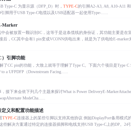
 Type-C 为显示源（DFP_D）时，
TYPE-C
的引脚A2-A3, A8, A10-A11 
C和D引脚用于USB Type-C电缆以及USB适配器一起使用Type-......
Marker
线中会被放置一颗识别IC，这等于是这条缆线的身份证，其功能主要是在宣
CC其中会有1 pin变成VCONN供电出来，就是为了供电给E-marker来
CC）引脚功能
，理解了CC pin的功能，大致上就等于理解了Type C。下面六个项目是Type C Spe
P to a UFPDFP（Downstream Facing......
，接下来会依下列几个主题来探讨What is Power DeliveryE-MarkerAttachedSo
pAlternate ModeCha......
号定义和配置功能描述
置
TYPE-C
连接器上的某些引脚以支持其他协议.例如DisplayPort备用模式
决方案通过特定的连接器插脚和电线支持USB Type-C上的DP。24引脚的US