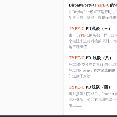
DispalyPort中
TYPE-C
的
在DisplayPort模式下运行
配置之前，这些引脚将保持未连接状态
TYPE-C
PD浅谈（三）
由于
TYPE-C
两头都一样，没
个电阻来进行对接的识别。Rp:做为
这三种阻值......
TYPE-C
PD 浅谈（八）
VCONN交换在装置取得Hos
VCONN swap，将对缆线
知道接下来该......
TYPE-C
PD浅谈（四）
当对接识别完成后，Provider
各种选项，如共有几组电源可选
发出......