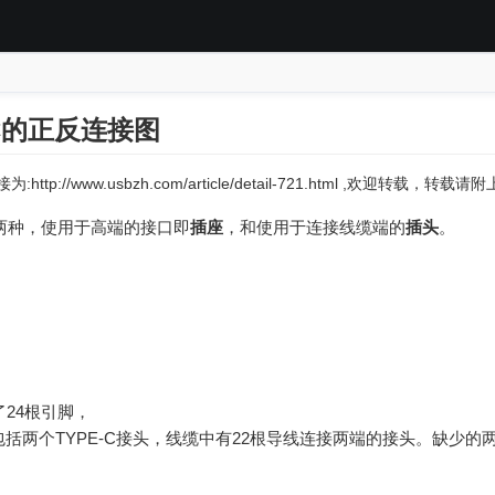
-C的正反连接图
:http://www.usbzh.com/article/detail-721.html ,欢迎转载，转
分为两种，使用于高端的接口即
插座
，和使用于连接线缆端的
插头
。
了24根引脚，
缆包括两个TYPE-C接头，线缆中有22根导线连接两端的接头。缺少的