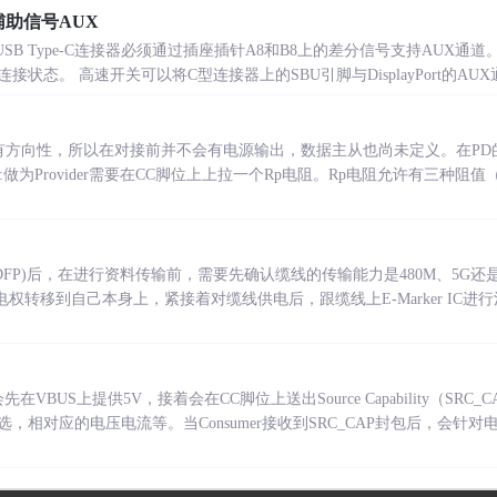
辅助信号AUX
时，USB Type-C连接器必须通过插座插针A8和B8上的差分信号支持AUX通道。在
。 高速开关可以将C型连接器上的SBU引脚与DisplayPort的AUX通道相连。Di
有方向性，所以在对接前并不会有电源输出，数据主从也尚未定义。在PD
Provider需要在CC脚位上上拉一个Rp电阻。Rp电阻允许有三种阻值（pull h
t(DFP)后，在进行资料传输前，需要先确认缆线的传输能力是480M、5G还是
的供电权转移到自己本身上，紧接着对缆线供电后，跟缆线上E-Marker I
会先在VBUS上提供5V，接着会在CC脚位上送出Source Capability（S
，相对应的电压电流等。当Consumer接收到SRC_CAP封包后，会针