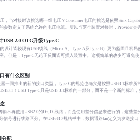
对接时该挑选哪一组电压？Consumer电压的挑选是依照Sink Capability（SN
的参数定义了系统允许的电压电流。所以当两个装置对接时，Provider会先提供Sou
SB 2.0 OTG升级Type-C
头的设计皆较现有USB缆线（Micro-A、Type-A及Type-B）更为坚固且
A插座。但是，Type-C无论正反面皆可插入装置中。这项简单的改变可避免使
接口有什么区别
3.1连接器一同推出的新的接口类型，Type-C的规范也确实是按照USB3.1标准
USB3.1！USB Type-C只是USB 3.1标准的一部分，而不是一个新的标准，并且U
概念
数据传输不再使用USB2.0的D+,D-线路，而是使用差分信息来进行的，这
号进行线路区分。在USB33.2规格书中，数据通路lan定义为发送接口TX
脚分配