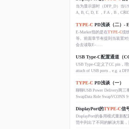
当为显示源时（DFP_D）当USB
A, B, C, D, E ，F.A，B，
TYPE-C
PD浅谈（二）- E-
E-Marker指的是在
TYPE-C
缆
等。前面章节有提到当装置对接后，
会去读取E-......
USB Type-C配置通道（
USB Type-C定义了CC pin
attach of USB ports，e.g. a DF
TYPE-C
PD浅谈（一）
聊聊USB Power Delivery两三事
SwapData Role SwapVCONN Swa
DisplayPort的
TYPE-C
信
DisplayPort的备用模式重新配
范中列出了不同的解决方案，这些解