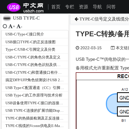
首页
专栏
资源
导航
问答
|
USB TYPE-C
TYPE-C信号定义及线缆
+
-
TYPE-C转换/备
USB-C/Type-C接口简介
USB接口TYPE-C的正反连接图
2022-03-15
本文链接为
Type-C/USB-C引脚定义及分类
USB-C/TYPE-C的角色分类及定义
USB Type-C™供电协
USB-C/TYPE-C的角色识别及供电功率检测
备用模式允许重新配置 Typ
USB-C(TYPE-C)和普通接口有什么区别
搞定DFP/UFP角色侦测设计USB 2.0 OTG升级Type-C
USB Type-C配置通道（CC）引脚功能
USB Type-C的工作原理与技术分析
USB设备使用TYPE-C接口的连接方式
USB TYPE-C连接的扩展功能DisplayPort模式和与扩展坞
TYPE-C的热插拔检测及正反连接检测机制
TYPE-C线缆的Vconn供电及E-Marker