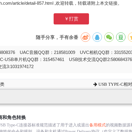
zh.com/article/detail-857.html ,欢迎转载，转载请附上本文链接。
￥打赏
随手分享，手有余香
808376 UAC音频QQ群：218581009 UVC相机QQ群：331552
STC-USB单片机QQ群：315457461 USB技术交流QQ群2:580684
流3:1031974172
分类
USB TYPE-C
商和角色转换
USB Type-C连接器标准规范描述了用于进入或退出
备用模式
的视频数据源
性的命令和规则。设备和主机通过Power Delivery协议（也定义了数