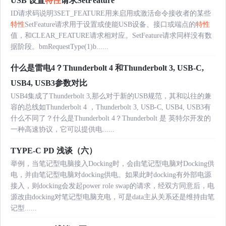
USB 设置
特性
请求SetFeature
ID请求码说明3SET_FEATURE用来启用或激活命令接收者的某些
特性
SetFeature请求用于设置或使能USB设备、接口或端点的
特性
值，和CLEAR_FEATURE请求相对应。SetFeature请求同样没有数
据阶段。bmRequestType(1)b......
什么是雷电4？Thunderbolt 4 和Thunderbolt 3, USB-C,
USB4, USB3参数对比
USB4集成了Thunderbolt 3,那么对于新的USB规范，其和以往的兼
容的总线如Thunderbolt 4 ，Thunderbolt 3, USB-C, USB4, USB3有
什么不同了？什么是Thunderbolt 4？Thunderbolt 是 英特尔开发的
一种高速协议，它可以提供电......
TYPE-C PD 浅谈（六）
举例，当笔记型电脑接入Docking时，会由笔记型电脑对Docking供
电，并由笔记型电脑对docking供电。如果此时docking有外部电源
接入，则docking会发起power role swap的请求，经双方同意后，电
源改由docking对笔记型电脑充电，可是data主从关系还是维持由笔
记型......