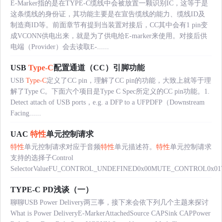
E-Marker指的是在TYPE-C缆线中会被放置一颗识别IC，这等于是
这条缆线的身份证，其功能主要是在宣告缆线的能力、缆线ID及
制造商ID等。前面章节有提到当装置对接后，CC其中会有1 pin变
成VCONN供电出来，就是为了供电给E-marker来使用。对接后供
电端（Provider）会去读取E-......
USB
Type-C
配置通道（CC）引脚功能
USB
Type-C
定义了CC pin，理解了CC pin的功能，大致上就等于理
解了Type C。下面六个项目是Type C Spec所定义的CC pin功能。1.
Detect attach of USB ports，e.g. a DFP to a UFPDFP（Downstream
Facing......
UAC
特性
单元控制请求
特性
单元控制请求对应于音频
特性
单元描述符。
特性
单元控制请求
支持的选择子Control
SelectorValueFU_CONTROL_UNDEFINED0x00MUTE_CONTROL0x0
TYPE-C PD浅谈（一）
聊聊USB Power Delivery两三事，接下来会依下列几个主题来探讨
What is Power DeliveryE-MarkerAttachedSource CAPSink CAPPower