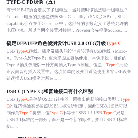
TYPE-C PD浅谈（五）
有于USB-IF协会定义了多组电压，当对接时该挑选哪一组电压？
Consumer电压的挑选是依照Sink Capability（SNK_CAP），Sink
Capability会存在于Consumer中，这部分的参数定义了系统允许的
电压电流。所以当两个装置对接时，Provider会先提供Source......
搞定DFP/UFP角色侦测设计USB 2.0 OTG升级
Type-C
USB
Type-C
缆线、插座及插头的设计皆较现有USB缆线（Micro-
A、Type-A及Type-B）更为坚固且容易使用。举例来说，目前的
Type-A插头仅能以一种方向插入Type-A插座。但是，
Type-C
无论
正反面皆可插入装置中。这项简单的改变可避免使用者将USB设备
错误插入USB插座时所造......
USB-C(TYPE-C)和普通接口有什么区别
USB
Type-C
是伴随USB3.1连接器一同推出的新的接口类型，
Type-
C
的规范也确实是按照USB3.1标准所制定，因此USB3.1当然可以
制作为
Type-C
类型，但
Type-C
不等于USB3.1！USB
Type-C
只是
USB 3.1标准的一部分，而不是一个新的标准，并且USB 3.1标准
仍......