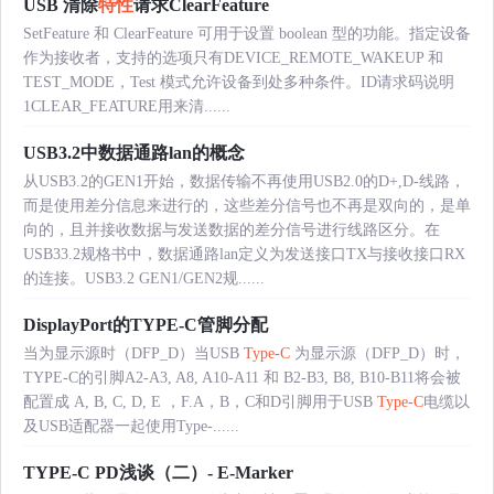
USB 清除
特性
请求ClearFeature
SetFeature 和 ClearFeature 可用于设置 boolean 型的功能。指定设备
作为接收者，支持的选项只有DEVICE_REMOTE_WAKEUP 和
TEST_MODE，Test 模式允许设备到处多种条件。ID请求码说明
1CLEAR_FEATURE用来清......
USB3.2中数据通路lan的概念
从USB3.2的GEN1开始，数据传输不再使用USB2.0的D+,D-线路，
而是使用差分信息来进行的，这些差分信号也不再是双向的，是单
向的，且并接收数据与发送数据的差分信号进行线路区分。在
USB33.2规格书中，数据通路lan定义为发送接口TX与接收接口RX
的连接。USB3.2 GEN1/GEN2规......
DisplayPort的TYPE-C管脚分配
当为显示源时（DFP_D）当USB
Type-C
为显示源（DFP_D）时，
TYPE-C的引脚A2-A3, A8, A10-A11 和 B2-B3, B8, B10-B11将会被
配置成 A, B, C, D, E ，F.A，B，C和D引脚用于USB
Type-C
电缆以
及USB适配器一起使用Type-......
TYPE-C PD浅谈（二）- E-Marker