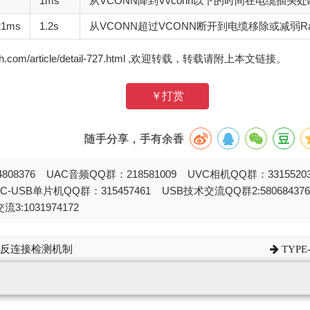
1ms
从VCONN降到Vvconn以下的时间在电缆插头
21ms
1.2s
从VCONN超过VCONN断开到电缆移除或减弱R
zh.com/article/detail-727.html ,欢迎转载，转载请附上本文链接。
￥打赏
随手分享，手有余香
808376 UAC音频QQ群：218581009 UVC相机QQ群：331552
STC-USB单片机QQ群：315457461 USB技术交流QQ群2:580684
流3:1031974172
正反连接检测机制
TYP