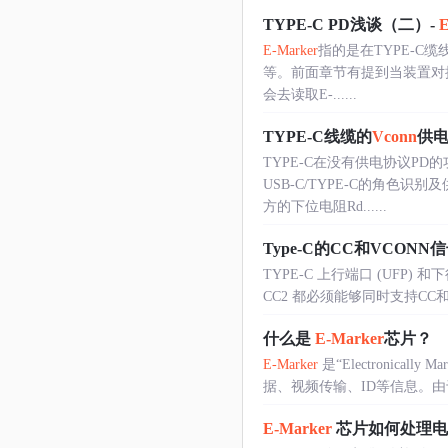
TYPE-C PD浅谈（二）-
E
E-Marker
指的是在TYPE-C
等。前面章节有提到当装置对接后，
会去读取E-......
TYPE-C线缆的
Vconn
供
TYPE-C在没有供电协议PD
USB-C/TYPE-C的角色
方的下位电阻Rd......
Type-C的CC和VCONN
TYPE-C 上行端口 (UFP) 和
CC2 都必须能够同时支持CC和
什么是
E-Marker
芯片？
E-Marker
是“Electronic
据、视频传输、ID等信息。由于
E-Marker
芯片如何处理电