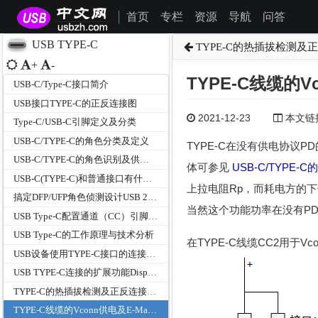
首页
专栏
资源
导航
问答
|
USB TYPE-C
TYPE-C的热插拔检测及
+
-
TYPE-C线缆的Vc
USB-C/Type-C接口简介
USB接口TYPE-C的正反连接图
2021-12-23
本文链接为
Type-C/USB-C引脚定义及分类
USB-C/TYPE-C的角色分类及定义
TYPE-C在没有供电协议P
USB-C/TYPE-C的角色识别及供电功率检测
体可参见
USB-C/TYPE
USB-C(TYPE-C)和普通接口有什么区别
上拉电阻Rp，而耗电方的
搞定DFP/UFP角色侦测设计USB 2.0 OTG升级Type-C
当然这个功能功率在没有P
USB Type-C配置通道（CC）引脚功能
USB Type-C的工作原理与技术分析
在TYPE-C线缆CC2用于V
USB设备使用TYPE-C接口的连接方式
USB TYPE-C连接的扩展功能DisplayPort模式和与扩展坞
TYPE-C的热插拔检测及正反连接检测机制
TYPE-C线缆的Vconn供电及E-Marker