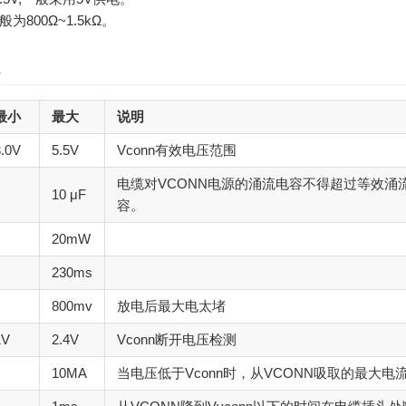
为800Ω~1.5kΩ。
最小
最大
说明
3.0V
5.5V
Vconn有效电压范围
电缆对VCONN电源的涌流电容不得超过等效涌
10 μF
容。
20mW
230ms
800mv
放电后最大电太堵
1V
2.4V
Vconn断开电压检测
10MA
当电压低于Vconn时，从VCONN吸取的最大电