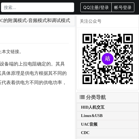
QQ注册/登录
帐号登录
E-C的附属模式-音频模式和调试模式
关注公众号
载请附上本文链接。
是通过设备端的上拉电阻确定的。其具
。其具体原理是供电方根据其不同的
压代表着供电方不同的供电功率，
分类导航
HID人机交互
Linux&USB
UAC音频
CDC