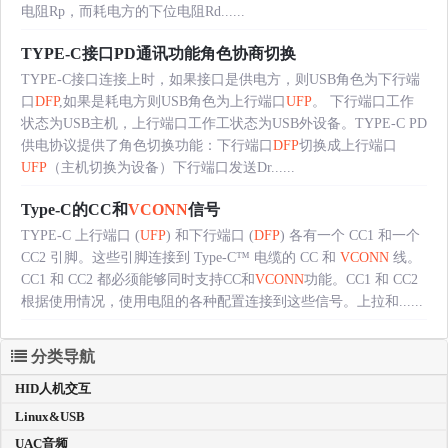
电阻Rp，而耗电方的下位电阻Rd......
TYPE-C接口PD通讯功能角色协商切换
TYPE-C接口连接上时，如果接口是供电方，则USB角色为下行端
口
DFP
,如果是耗电方则USB角色为上行端口
UFP
。 下行端口工作
状态为USB主机，上行端口工作工状态为USB外设备。TYPE-C PD
供电协议提供了角色切换功能：下行端口
DFP
切换成上行端口
UFP
（主机切换为设备）下行端口发送Dr......
Type-C的CC和
VCONN
信号
TYPE-C 上行端口 (
UFP
) 和下行端口 (
DFP
) 各有一个 CC1 和一个
CC2 引脚。这些引脚连接到 Type-C™ 电缆的 CC 和
VCONN
线。
CC1 和 CC2 都必须能够同时支持CC和
VCONN
功能。CC1 和 CC2
根据使用情况，使用电阻的各种配置连接到这些信号。上拉和......
分类导航
HID人机交互
Linux&USB
UAC音频