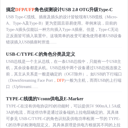
搞定
DFP
/
UFP
角色侦测设计USB 2.0 OTG升级Type-C
USB Type-C缆线、插座及插头的设计皆较现有USB缆线（Micro-
A、Type-A及Type-B）更为坚固且容易使用。举例来说，目前的
Type-A插头仅能以一种方向插入Type-A插座。但是，Type-C无论
正反面皆可插入装置中。这项简单的改变可避免使用者将USB设备
错误插入USB插座时所造......
USB-C/TYPE-C的角色分类及定义
USB总线是一个主从总线，在一条USB总线中，只能有一个USB主
机，其余设备都是从机。USB总线中两个设备通过USB总线连接之
前，其主从关系是一般是确定的（OGT除外）。如USB的下行端口
（DownStreaming Face Port，
DFP
)一般为主机，而而USB的上行端
口（UpStreami......
TYPE-C线缆的Vconn供电及E-Marker
TYPE-C在没有供电协议PD的功能时，可以提供5V 900mA,1.5A或
3A的电流，而这些功率是通过设备端的上拉电阻确定的。其具体
可参见 USB-C/TYPE-C的角色识别及供电功率检测 一节的 TYPE-
C的功率识检测电阻定义。其具体原理是供电方根据其不同的上拉