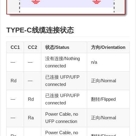
TYPE-C线缆
连接状态
CC1
CC2
状态/Status
方向/Orientation
没有连接/Nothing
—
—
n/a
connected
已连接 UFP/UFP
Rd
—
正向/Normal
connected
已连接 UFP/UFP
—
Rd
翻转/Flipped
connected
Power Cable, no
—
Ra
正向/Normal
UFP connection
Power Cable, no