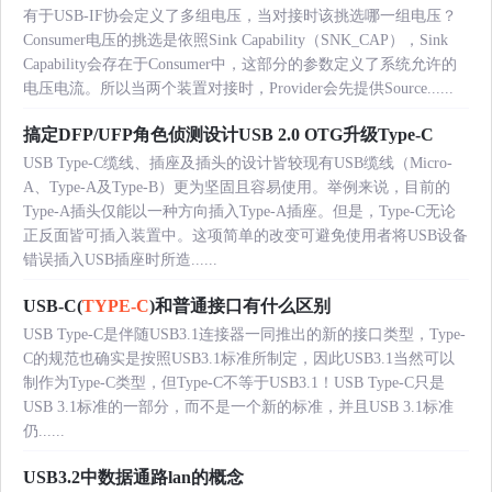
有于USB-IF协会定义了多组电压，当对接时该挑选哪一组电压？
Consumer电压的挑选是依照Sink Capability（SNK_CAP），Sink
Capability会存在于Consumer中，这部分的参数定义了系统允许的
电压电流。所以当两个装置对接时，Provider会先提供Source......
搞定DFP/UFP角色侦测设计USB 2.0 OTG升级Type-C
USB Type-C缆线、插座及插头的设计皆较现有USB缆线（Micro-
A、Type-A及Type-B）更为坚固且容易使用。举例来说，目前的
Type-A插头仅能以一种方向插入Type-A插座。但是，Type-C无论
正反面皆可插入装置中。这项简单的改变可避免使用者将USB设备
错误插入USB插座时所造......
USB-C(
TYPE-C
)和普通接口有什么区别
USB Type-C是伴随USB3.1连接器一同推出的新的接口类型，Type-
C的规范也确实是按照USB3.1标准所制定，因此USB3.1当然可以
制作为Type-C类型，但Type-C不等于USB3.1！USB Type-C只是
USB 3.1标准的一部分，而不是一个新的标准，并且USB 3.1标准
仍......
USB3.2中数据通路lan的概念