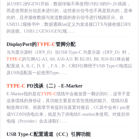
从USB3.2的GEN1开始，数据传输不再使用USB2.0的D+,D-线路，
而是使用差分信息来进行的，这些差分信号也不再是双向的，是单
向的，且并接收数据与发送数据的差分信号进行线路区分。在
USB33.2规格书中，数据通路lan定义为发送接口TX与接收接口RX
的连接。USB3.2 GEN1/GEN2规......
DisplayPort的
TYPE-C
管脚分配
当为显示源时（DFP_D）当USB Type-C 为显示源（DFP_D）时，
TYPE-C
的引脚A2-A3, A8, A10-A11 和 B2-B3, B8, B10-B11将会被
配置成 A, B, C, D, E ，F.A，B，C和D引脚用于USB Type-C电缆以
及USB适配器一起使用Type-......
TYPE-C
PD浅谈（二）- E-Marker
E-Marker指的是在
TYPE-C
缆线中会被放置一颗识别IC，这等于是
这条缆线的身份证，其功能主要是在宣告缆线的能力、缆线ID及
制造商ID等。前面章节有提到当装置对接后，CC其中会有1 pin变
成VCONN供电出来，就是为了供电给E-marker来使用。对接后供
电端（Provider）会去读取E-......
USB Type-C配置通道（CC）引脚功能