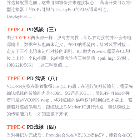
并选择配置之前，这些引脚将保持未连接状态。 高速开关可以将C
型连接器上的SBU引脚与DisplayPort的AUX通道相连。
DisplayPort......
TYPE-C
PD浅谈（三）
由于
TYPE-C
两头都一样，没有方向性，所以在对接前并不会有电
源输出，数据主从也尚未定义。在PD的规范内，针对装置对接，
定义了三个电阻来进行对接的识别。Rp:做为Provider需要在CC脚
位上上拉一个Rp电阻。Rp电阻允许有三种阻值（pull high 5V时，
10K/22K/56K），这三种阻值......
TYPE-C
PD 浅谈（八）
VCONN交换在装置取得Host(DFP)后，在进行资料传输前，需要先
确认缆线的传输能力是480M、5G还是10G…，所以有些Host会接
着再发起VCONN swap，将对缆线的供电权转移到自己本身上，紧
接着对缆线供电后，跟缆线上E-Marker IC进行沟通，确认缆线上
的传输能力后，才知道接下来该......
TYPE-C
PD浅谈（四）
当对接识别完成后，Provider会先在VBUS上提供5V，接着会在CC