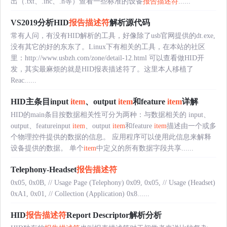
出（.txt、.inc、.h等）查看一些标准的设备
报告描述符
......
VS2019分析HID
报告描述符
解析源代码
常有人问，有没有HID解析的工具，好像除了usb官网提供的dt.exe,
没有其它的好的东东了。Linux下有相关的工具，在本站的社区
里：http://www.usbzh.com/zone/detail-12.html 可以查看做HID开
发，其实最麻烦的就是HID报表描述符了。这里本人移植了
Reac......
HID主条目input
item
、output
item
和feature
item
详解
HID的main条目按数据相关性可分为两种：与数据相关的 input、
output、featureinput
item
、output
item
和feature
item
描述由一个或多
个物理控件提供的数据的信息。 应用程序可以使用此信息来解释
设备提供的数据。 单个
item
中定义的所有数据字段共享......
Telephony-Headset
报告描述符
0x05, 0x0B, // Usage Page (Telephony) 0x09, 0x05, // Usage (Headset)
0xA1, 0x01, // Collection (Application) 0x8......
HID
报告描述符
Report Descriptor解析分析