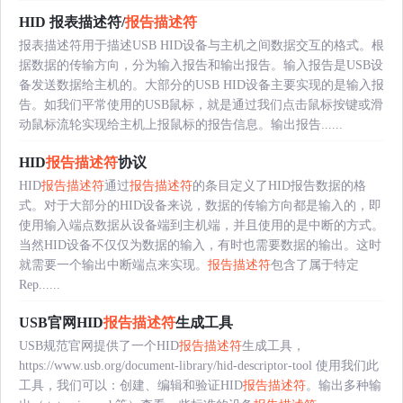
HID 报表描述符/
报告描述符
报表描述符用于描述USB HID设备与主机之间数据交互的格式。根
据数据的传输方向，分为输入报告和输出报告。输入报告是USB设
备发送数据给主机的。大部分的USB HID设备主要实现的是输入报
告。如我们平常使用的USB鼠标，就是通过我们点击鼠标按键或滑
动鼠标流轮实现给主机上报鼠标的报告信息。输出报告......
HID
报告描述符
协议
HID
报告描述符
通过
报告描述符
的条目定义了HID报告数据的格
式。对于大部分的HID设备来说，数据的传输方向都是输入的，即
使用输入端点数据从设备端到主机端，并且使用的是中断的方式。
当然HID设备不仅仅为数据的输入，有时也需要数据的输出。这时
就需要一个输出中断端点来实现。
报告描述符
包含了属于特定
Rep......
USB官网HID
报告描述符
生成工具
USB规范官网提供了一个HID
报告描述符
生成工具，
https://www.usb.org/document-library/hid-descriptor-tool 使用我们此
工具，我们可以：创建、编辑和验证HID
报告描述符
。输出多种输