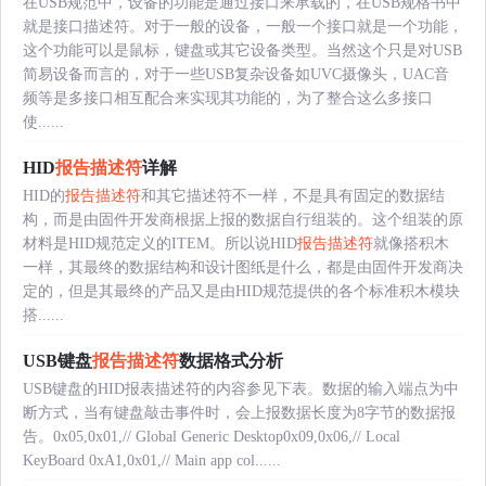
在USB规范中，设备的功能是通过接口来承载的，在USB规格书中
就是接口描述符。对于一般的设备，一般一个接口就是一个功能，
这个功能可以是鼠标，键盘或其它设备类型。当然这个只是对USB
简易设备而言的，对于一些USB复杂设备如UVC摄像头，UAC音
频等是多接口相互配合来实现其功能的，为了整合这么多接口
使......
HID
报告描述符
详解
HID的
报告描述符
和其它描述符不一样，不是具有固定的数据结
构，而是由固件开发商根据上报的数据自行组装的。这个组装的原
材料是HID规范定义的ITEM。所以说HID
报告描述符
就像搭积木
一样，其最终的数据结构和设计图纸是什么，都是由固件开发商决
定的，但是其最终的产品又是由HID规范提供的各个标准积木模块
搭......
USB键盘
报告描述符
数据格式分析
USB键盘的HID报表描述符的内容参见下表。数据的输入端点为中
断方式，当有键盘敲击事件时，会上报数据长度为8字节的数据报
告。0x05,0x01,// Global Generic Desktop0x09,0x06,// Local
KeyBoard 0xA1,0x01,// Main app col......