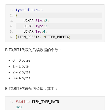
typedef
struct
{
    UCHAR 
Size
:
2
;
    UCHAR 
Type
:
2
;
    UCHAR 
Tag
:
4
;
}
ITEM_PREFIX
,
*
PITEM_PREFIX
;
BIT0,BIT1代表的后续数据的个数：
0 = 0 bytes
1 = 1 byte
2 = 2 bytes
3 = 4 bytes
BIT2,BIT3代表项的类型，其中：
#define
 ITEM_TYPE_MA
IN
0x0