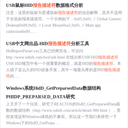
USB鼠标HID
报告描述符
数据格式分析
注意：这里的鼠标为普通鼠标
报告描述符
的信息解释，其并不适用
于全鼠标报表描述符。一个示例如下：0x05,0x01, // Global Generic
Desktop0x09,0x02, // Local Mouse0xa1,0x01, // Main app
collection0x09,......
USB中文网出品-HID
报告描述符
分析工具
HidReportParser.exe工具已经网页化，可访问
http://www.usbzh.com/tool/usb.html 在线分析USB-HID
报告描述符
USB HID规范中有一个很重要的概念，就是HID的
报告描述符
。本
人搞了这么久的HID设备开发，其中一项最头疼的是HID
报告描述
符
的......
Windows系统HidD_GetPreparsedData数据结构
PHIDP_PREPARSED_DATA研究
上天开了一个玩笑，研究了REACTOS的HidD_GetPreparsedData函
数的数据结构（http://www.usbzh.com/article/detail-980.html ），竟
然发现这和Windows体统的不兼容。所以这一节我们来研究一下
Windows下的HidD_GetPrepa......