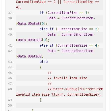
CurrentItemSize == 2 || CurrentItemSize == 
4);
if
(
CurrentItemSize
==
1
)
Data
=
CurrentShortItem
-
>
Data
.
UData8
[
0
];
else
if
(
CurrentItemSize
==
2
)
Data
=
CurrentShortItem
-
>
Data
.
UData16
[
0
];
else
if
(
CurrentItemSize
==
4
)
Data
=
CurrentShortItem
-
>
Data
.
UData32
;
else
{
//
// invalid item size
//
//Parser->Debug("CurrentItem 
invalid item size %lu\n", CurrentItemSize);
}
}