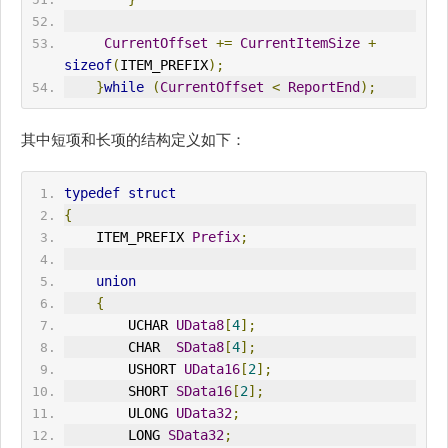
CurrentOffset
+=
CurrentItemSize
+
sizeof
(
ITEM_PREFIX
);
}
while
(
CurrentOffset
<
ReportEnd
);
其中短项和长项的结构定义如下：
typedef
struct
{
    ITEM_PREFIX 
Prefix
;
union
{
        UCHAR 
UData8
[
4
];
        CHAR  
SData8
[
4
];
        USHORT 
UData16
[
2
];
        SHORT 
SData16
[
2
];
        ULONG 
UData32
;
        LONG 
SData32
;