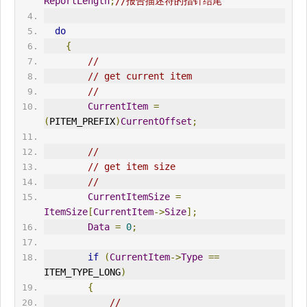
ReportLength
;
//报告描述符的指针结尾
do
{
//
// get current item
//
CurrentItem
=
(
PITEM_PREFIX
)
CurrentOffset
;
//
// get item size
//
CurrentItemSize
=
ItemSize
[
CurrentItem
->
Size
];
Data
=
0
;
if
(
CurrentItem
->
Type
==
ITEM_TYPE_LONG
)
{
//