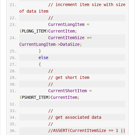
// increment item size with size 
of data item
//
CurrentLongItem
=
(
PLONG_ITEM
)
CurrentItem
;
CurrentItemSize
+=
CurrentLongItem
->
DataSize
;
}
else
{
//
// get short item
//
CurrentShortItem
=
(
PSHORT_ITEM
)
CurrentItem
;
//
// get associated data
//
//ASSERT(CurrentItemSize == 1 || 