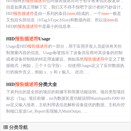
HID独有的
报告描述符
也叫报表描述符对于初学者来说比较复杂，
但是如果真正理解了它，我们又不得不惊吧于设计者的巧妙设计。
HID
报告描述符
是由一系列的条目(
item
)组成的，一个
item
一般是
又包括头部信息（bTag,bType,bSize)和数据内容。所以说
item
在
HID的
报告描述符
中是最小的信息单......
HID
报告描述符
Usage
Usage是HID
报告描述符
的一部分，用于应用开发人员提供有关控
制测量内容的信息。Usage标签指示了设备供应商对其设备的控制
或者设备控制组的特定用途建议。例如虽然
报告描述符
中定义了数
据格式（例如，三个 8 位字段），但使用Usages定义了应对数据执
行的操作含义，例如 x、y 和 z 输入。 此功......
HID
报告描述符
分类大全
下表列出的是全部的项目的前缀字和简要功能说明。项目类型项目
标志（Tag）项目前缀，nn为数据长度功能说明MainInput8x1000 00
nn定义输入报表，主机利用该信息解析设备提供的数据。主机向控
制端口发送Get_Report实现输入MainOutpu......
分类导航