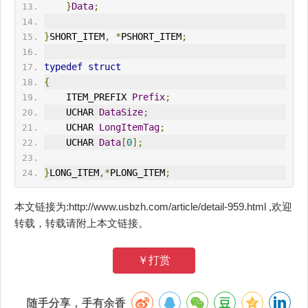
}
Data
;
}
SHORT_ITEM
,
*
PSHORT_ITEM
;
typedef
struct
{
    ITEM_PREFIX 
Prefix
;
    UCHAR 
DataSize
;
    UCHAR 
LongItemTag
;
    UCHAR 
Data
[
0
];
}
LONG_ITEM
,*
PLONG_ITEM
;
本文链接为:http://www.usbzh.com/article/detail-959.html ,欢迎
转载，转载请附上本文链接。
￥打赏
随手分享，手有余香