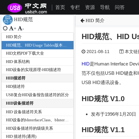
首页
专栏
资源
导航
问答
|
HID规范
HID 简介
+
-
HID规范、HID U
HID 简介
HID规范、HID Usage Tables版本及文档分类
2021-08-11
本文链接为
HID文档PDF下载大全
HID 体系结构
HID
是Human Interfac
HID设备的实现原理-HID描述符
范不仅包括USB HID键盘
HID描述符
USB HID通讯设备。
HID描述符
USB复合HID设备报告描述符的区分
HID规范 V1.0
HID设备描述符
HID 设备描述符关系
发布于1996年1月20日
HID设备的bInterfaceClass、bInterfaceSubClass和bInterfaceProtocol
HID规范 V1.1
HID设备描述符的级级关系
HID 描述符(通用)