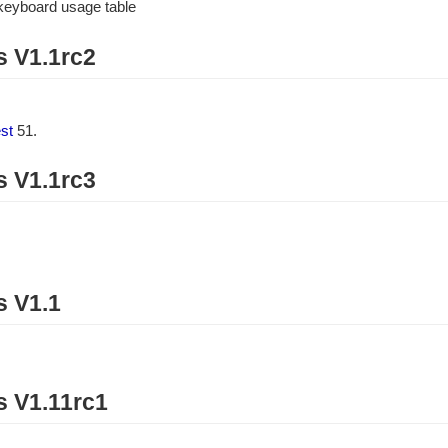
oard usage table
s V1.1rc2
st
51.
s V1.1rc3
s V1.1
s V1.11rc1