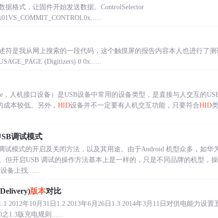
式，让固件开始发送数据。ControlSelector
01VS_COMMIT_CONTROL0x......
述符是我从网上搜索的一段代码，这个触摸屏的报告内容本人也进行了测
E_PAGE (Digitizers) 0 0x......
ace Device，人机接口设备）是USB设备中常用的设备类型，是直接与人交互
的成本较低。另外，
HID
设备并不一定要有人机交互功能，只要符合
HID
USB调试模式
调试模式的开启及关闭方法，以及其用途。由于Android 机型众多，如华
。但开启USB 调试的操作方法基本上是一样的，只是不同品牌的机型，
备上找......
livery)
版本
对比
5日 1.1 2012年10月31日1.2 2013年6月26日1.3 2014年3月11日对供电能
.0之1.3版充电规则......