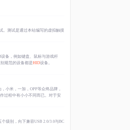
试。测试是通过本站编写的虚拟触摸
的USB设备，例如键盘、鼠标与游戏杆
类别规范的设备都是
HID
设备。
为，小米，一加，OPP等众终品牌，
操作过程中有小小不同而已。对于安
力设置五个级别，向下兼容USB 2.0/3.0与BC