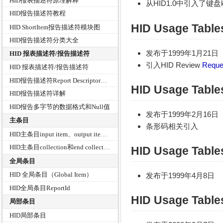
HID报表描述符原理解释
从HID1.0中引入了键盘keyb
HID报告描述符教程
HID Usage Table
HID ShortItem报告描述符模块图
HID报告描述符分类大全
发布于1999年1月21日
HID 报表描述符/报告描述符
引入HID Review
Reque
HID 报表描述符/报告描述符
HID报告描述符Report Descriptor解析分析
HID Usage Table
HID报告描述符详解
HID报告多字节的数据格式和Null值
发布于1999年2月16日
主条目
条形码相关引入
HID主条目input item、output item和feature item详解
HID主条目collection和end collection详解
HID Usage Table
全局条目
HID 全局条目（Global Item）
发布于1999年4月8日
HID全局条目ReportId
HID Usage Table
局部条目
HID局部条目