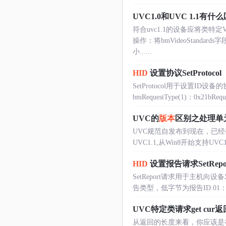
UVC1.0和UVC 1.1有什
符合uvc1.1的设备应将类特
操作：将bmVideoStanda
小......
HID
设置协议SetProtocol
SetProtocol用于设置
bmRequestType(1)：0x21bR
UVC的
版本
区别之处理单
UVC规范自发布到现在，已经有UV
UVC1.1,从Win8开始支持U
HID
设置报告请求SetRepo
SetReport请求用于主机向设备发送
告类型，低字节为报告ID.01：表示
UVC特定类请求get cu
从返回的长度来看，你应该是