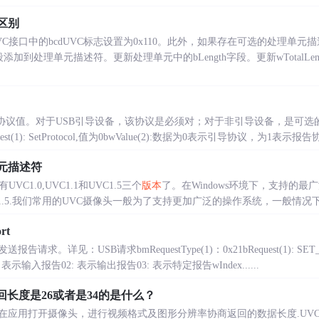
么区别
定VC接口中的bcdUVC标志设置为0x110。此外，如果存在可选的处理单元
rds字段添加到处理单元描述符。更新处理单元中的bLength字段。更新wTotal
ID设备的协议值。对于USB引导设备，该协议是必须对；对于非引导设备，是可选
equest(1): SetProtocol,值为0bwValue(2):数据为0表示引导协议，为1表示报告协议
元描述符
C1.0,UVC1.1和UVC1.5三个
版本
了。在Windows环境下，支持的最广泛
VC1.5.我们常用的UVC摄像头一般为了支持更加广泛的操作系统，一般情况下UVC
rt
报告请求。详见：USB请求bmRequestType(1)：0x21bRequest(1): SET_
输入报告02: 表示输出报告03: 表示特定报告wIndex......
r返回长度是26或者是34的是什么？
在应用打开摄像头，进行视频格式及图形分辨率协商返回的数据长度.UV