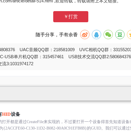
zh.com/article/detail-514.html ,欢迎转载，转载请附上本文链接。
￥打赏
随手分享，手有余香
808376 UAC音频QQ群：218581009 UVC相机QQ群：331552
STC-USB单片机QQ群：315457461 USB技术交流QQ群2:580684
流3:1031974172
有
HID
设备
件的打开都是通过CreateFile来实现的，不过要打开一个设备得首先知道
FE60-C130-11D2-B082-00A0C91EFB8B}的GUID。我们可以通过S