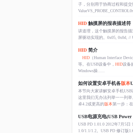
子，分别用于协商过程和提交数据格
ValueVS_PROBE_CONTROL0x
HID
触摸屏的报表描述符
讲道理，这个触摸屏的报告描
屏驱动实现的。0x05, 0x0d, // USAG
HID
简介
HID
（Human Interf
等。在USB设备中，
HID
设备
Windows操......
如何设置安卓手机各
版本
本节向大家讲解安卓手机USB
这里我们无办法列举一一列举
卓4.2或更高的
版本
第一步：在设
USB电源充电(USB Power De
USB PD 1.01.0 2012年7月
1.0/1.1/1.2。USB PD 修订版1