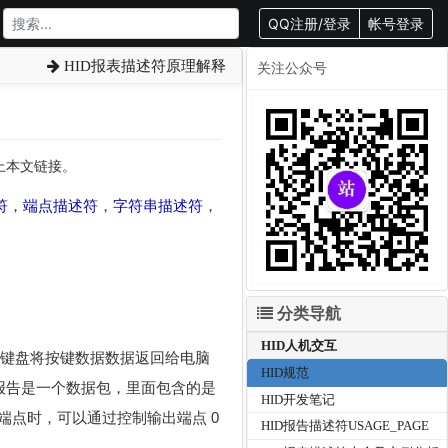
QQ注册/登录
帐号登录
HID报表描述符原理解释
关注公众号
载请附上本文链接。
符
，
端点描述符
，
字符串描述符
，
分类导航
HID人机交互
脑，键盘将按键数据数据返回给电脑
HID规范
。报告是一个数据包，里面包含的是
HID开发笔记
点时，可以通过控制输出端点 0
HID报告描述符USAGE_PAGE