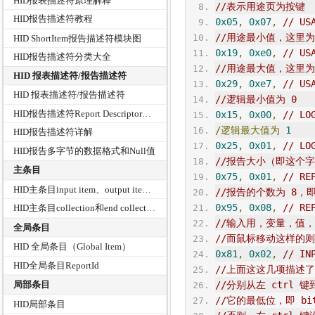
HID报表描述符原理解释
//表示用途页为按键
HID报告描述符教程
0x05
,
0x07
,
// 
US
//用途最小值，这里为左
HID ShortItem报告描述符模块图
0x19
,
0xe0
,
// US
HID报告描述符分类大全
//用途最大值，这里为右 
HID 报表描述符/报告描述符
0x29
,
0xe7
,
// US
HID 报表描述符/报告描述符
//逻辑最小值为 0
HID报告描述符Report Descriptor解析分析
0x15
,
0x00
,
// LO
/逻辑最大值为
1
HID报告描述符详解
0x25
,
0x01
,
// LO
HID报告多字节的数据格式和Null值
//报告大小（即这个字
主条目
0x75
,
0x01
,
// RE
HID主条目input item、output item和feature item详解
//报告的个数为 8，即
0x95
,
0x08
,
// RE
HID主条目collection和end collection详解
//输入用，变量，值
全局条目
//而鼠标移动这样的
HID 全局条目（Global Item）
0x81
,
0x02
,
// 
IN
HID全局条目ReportId
//上面这这几项描述了
//分别从左 ctrl 
局部条目
//它的最低位，即 bi
HID局部条目