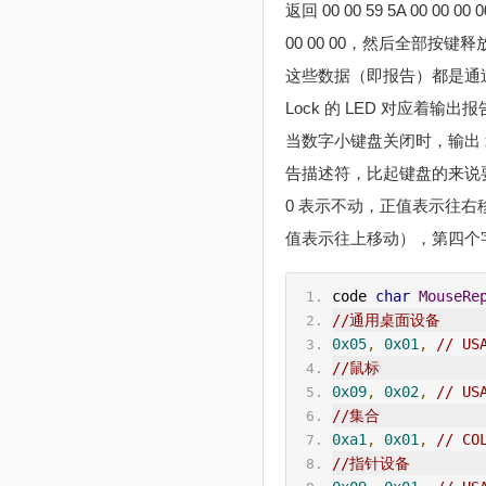
返回 00 00 59 5A 00 00 
00 00 00，然后全部按键释放，则
这些数据（即报告）都是通过中
Lock 的 LED 对应着输
当数字小键盘关闭时，输出 x
告描述符，比起键盘的来说要
0 表示不动，正值表示往右
值表示往上移动），第四个
code 
char
MouseRe
//通用桌面设备
0x05
,
0x01
,
// US
//鼠标
0x09
,
0x02
,
// US
//集合
0xa1
,
0x01
,
// CO
//指针设备