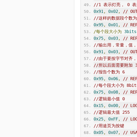
//1 表示灯亮， 0 
0x91
,
0x02
,
// 
OU
//这样的数据段个数为
0x95
,
0x01
,
// RE
/每个段大小为
3bits
0x75
,
0x03
,
// RE
//输出用，常量，值
0x91
,
0x03
,
// 
OU
//由于要按字节对齐，而
//所以后面需要附加 
//报告个数为 6
0x95
,
0x06
,
// RE
//每个段大小为 8bit
0x75
,
0x08
,
// RE
//逻辑最小值 0
0x15
,
0x00
,
// LO
//逻辑最大值 255
0x25
,
0xFF
,
// LO
//用途页为按键
0x05
,
0x07
,
// US