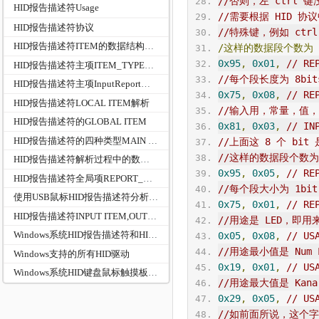
//否则，左 ctrl 
HID报告描述符Usage
//需要根据 HID 协
HID报告描述符协议
//特殊键，例如 ctrl，
HID报告描述符ITEM的数据结构及代码分析过程
/这样的数据段个数为
0x95
,
0x01
,
// RE
HID报告描述符主项ITEM_TYPE_MAIN-COLLECTION和END COLLECTION
//每个段长度为 8bit
HID报告描述符主项InputReport、OutputReport,FeatureReport
0x75
,
0x08
,
// RE
HID报告描述符LOCAL ITEM解析
//输入用，常量，值
HID报告描述符的GLOBAL ITEM
0x81
,
0x03
,
// IN
HID报告描述符的四种类型MAIN ITEM/LOCAL ITEM/GLOBAL ITEM/LONG ITEM源码解析
//上面这 8 个 bi
//这样的数据段个数为
HID报告描述符解析过程中的数据结构关系
0x95
,
0x05
,
// RE
HID报告描述符全局项REPORT_COUNT和REPORT_SIZE
//每个段大小为 1bit
使用USB鼠标HID报告描述符分析HID_REPORT及成员HID_REPORT_ITEM关系
0x75
,
0x01
,
// RE
HID报告描述符INPUT ITEM,OUTPUT ITEM,FEATERU ITEM Bit 1{Array (0) | Variable...
//用途是 LED，即
Windows系统HID报告描述符和HID报告数据最大最小长度
0x05
,
0x08
,
// 
US
//用途最小值是 Num
Windows支持的所有HID驱动
0x19
,
0x01
,
// US
Windows系统HID键盘鼠标触摸板驱动程序架构
//用途最大值是 Ka
0x29
,
0x05
,
// US
//如前面所说，这个