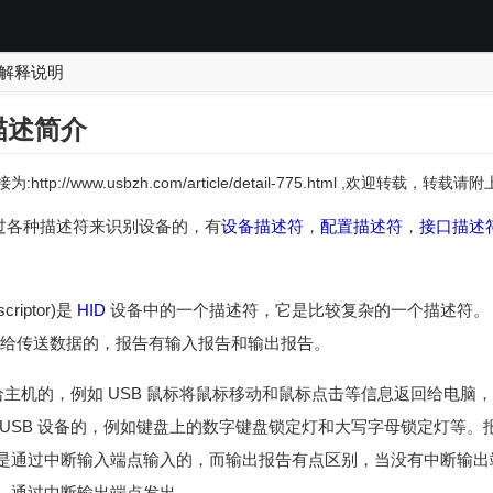
的解释说明
描述简介
:http://www.usbzh.com/article/detail-775.html ,欢迎转载，转
T是通过各种描述符来识别设备的，有
设备描述符
，
配置描述符
，
接口描述
scriptor)是
HID
设备中的一个描述符，它是比较复杂的一个描述符。
给传送数据的，报告有输入报告和输出报告。
送给主机的，例如 USB 鼠标将鼠标移动和鼠标点击等信息返回给电
 USB 设备的，例如键盘上的数字键盘锁定灯和大写字母锁定灯等
是通过中断输入端点输入的，而输出报告有点区别，当没有中断输出端
，通过中断输出端点发出.