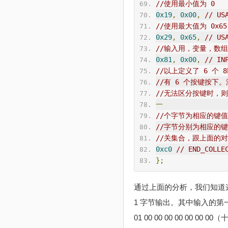
//使用最小值为 0
0x19
,
0x00
,
// US
//使用最大值为 0x65
0x29
,
0x65
,
// US
//输入用，变量，数
0x81
,
0x00
,
// IN
//以上定义了 6 个
//有 6 个按键按
//无法区分按键时，则
一
//个字节为相应的键值（
//字节分别为相应的
//关集合，跟上面的
0xc0
// END_COLLE
};
通过上面的分析，我们知道这
1 字节输出。其中输入的第
01 00 00 00 00 00 0