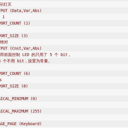
表示灯灭
T
PUT (Data,Var,Abs)
 1
PORT_COUNT (1)
PORT_SIZE (3)
，绝对
T
PUT (Cnst,Var,Abs)
前面控制 LED 的只用了 5 个 bit，
3 个不用 bit，设置为常量。
PORT_COUNT (6)
s
PORT_SIZE (8)
GICAL_MINIMUM (0)
GICAL_MAXIMUM (255)
AGE_PAGE (Keyboard)