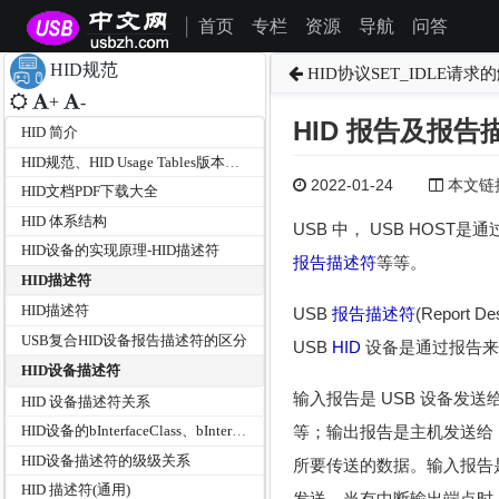
首页
专栏
资源
导航
问答
|
HID规范
HID协议SET_IDLE请求
+
-
HID 报告及报告
HID 简介
HID规范、HID Usage Tables版本及文档分类
2022-01-24
本文链接为
HID文档PDF下载大全
HID 体系结构
USB 中， USB HOS
HID设备的实现原理-HID描述符
报告描述符
等等。
HID描述符
HID描述符
USB
报告描述符
(Report De
USB复合HID设备报告描述符的区分
USB
HID
设备是通过报告来
HID设备描述符
输入报告是 USB 设备发
HID 设备描述符关系
等；输出报告是主机发送给
HID设备的bInterfaceClass、bInterfaceSubClass和bInterfaceProtocol
HID设备描述符的级级关系
所要传送的数据。输入报告
HID 描述符(通用)
发送，当有中断输出端点时