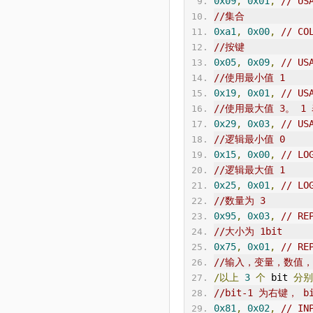
0x09
,
0x01
,
// US
//集合
0xa1
,
0x00
,
// CO
//按键
0x05
,
0x09
,
// US
//使用最小值 1
0x19
,
0x01
,
// US
//使用最大值 3。 1
0x29
,
0x03
,
// US
//逻辑最小值 0
0x15
,
0x00
,
// LO
//逻辑最大值 1
0x25
,
0x01
,
// LO
//数量为 3
0x95
,
0x03
,
// RE
//大小为 1bit
0x75
,
0x01
,
// RE
//输入，变量，数值
/以上
3
个
 bit 
分别
//bit-1 为右键，
0x81
,
0x02
,
// IN