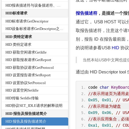
HID报表描述符与设备描述符、配置描述符、字符串描述符的通讯格式对比
报告描述符
，是描述一个报
HID标准请求
HID标准请求GetDescriptor
通过它， USB HOST
HID设备标准请求GetDescriptor之获取报告描述符
取报告描述符，注意这个请
HID 类特定请求
别，报告 ID 在报告最前
HID 类特定请求
的说明请参看USB
HID
协议，
HID 获取空闲请求GetIdle
当然本站USB中文网也提
HID 获取报表请求GetReport
HID 获取协议请求GetProtocol
通过由 HID Descripto
HID 设置报告请求SetReport
HID 设置协议SetProtocol
code 
char
KeyBoar
HID 设置空闲SetIdle
//表示用途页为通用
HID传输 SetIdle传输
0x05
,
0x01
,
// 
US
HID协议SET_IDLE请求的解释说明
//表示用途为键盘
0x09
,
0x06
,
// US
HID 报告及报告描述简介
//表示应用集合，必须要以
HID 报告及报告描述简介
0xa1
,
0x01
,
// CO