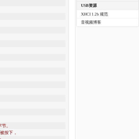
USB资源
XHCI 1.2b 规范
音视频博客
字节。
键被按下，