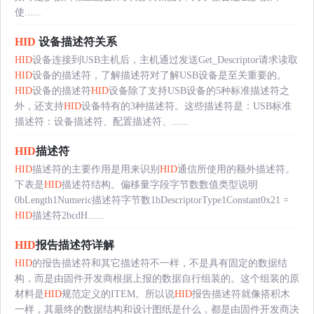
使......
HID
设备描述符关系
HID
设备连接到USB主机后，主机通过发送Get_Descriptor请求读取
HID
设备的描述符，了解描述符对了解USB设备是至关重要的。
HID
设备的描述符
HID
设备除了支持USB设备的5种标准描述符之
外，还支持
HID
设备特有的3种描述符。这些描述符是：USB标准
描述符：设备描述符、配置描述符、......
HID
描述符
HID
描述符的主要作用是用来识别
HID
通信所使用的额外描述符。
下表是
HID
描述符结构。偏移量字段字节数数值类型说明
0bLength1Numeric描述符字节数1bDescriptorType1Constant0x21 =
HID
描述符2bcdH......
HID
报告描述符详解
HID
的报告描述符和其它描述符不一样，不是具有固定的数据结
构，而是由固件开发商根据上报的数据自行组装的。这个组装的原
材料是
HID
规范定义的ITEM。所以说
HID
报告描述符就像搭积木
一样，其最终的数据结构和设计图纸是什么，都是由固件开发商决