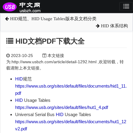
HID规范、HID Usage Tables版本及文档分类
HID 体系结构
HID文档PDF下载大全
2023-10-25
本文链接
为:http://www.usbzh.com/article/detail-1292.html ,欢迎转载，转
载请附上本文链接。
HID
规范
https://www.usb.org/sites/default/files/documents/hid1_11.
pdf
HID
Usage Tables
https://www.usb.org/sites/default/files/hut1_4.pdf
Universal Serial Bus
HID
Usage Tables
https://www.usb.org/sites/default/files/documents/hut1_12
v2.pdf