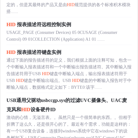
定的，但是其最终的产品又是由
HID
规范提供的各个标准积木模块
搭......
HID
报表描述符远程控制实例
USAGE_PAGE (Consumer Devices) 05 0CUSAGE (Consumer
Control) 09 01COLLECTION (Application) A1 01 ......
HID
报表描述符键盘实例
通过下面的报告描述符的定义，我们根据上面的注释可知，包含一
个中断输入报表描述符和一个中断输出报告描述符。其中断输入报
告描述符用于USB
HID
键盘中断输入端点，输出报表描述符用于
USB
HID
键盘中断输出端点。USB
HID
键盘的中断输入报告对于中
断输入端点，数据格式定义如下：BYTE0:该字......
USB通用父驱动usbccgp.sys的过滤UVC摄像头、UAC麦
克风和
HID
设备硬件ID
激动的心情，无溢言表。。虽然只是一个很简单的东西。。但相于
折腾了这么久，还是很开心的了。最近有个需求，功能是这样的：
有一个USB复合设备，连接到windows系统中它在windows下的设
备树如下：USB Composite Device(usbccgp.sys)UVC CameraUAC