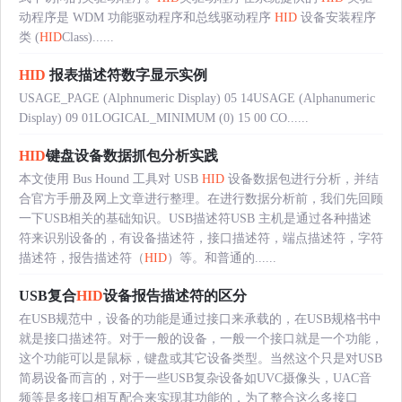
动程序是 WDM 功能驱动程序和总线驱动程序
HID
设备安装程序
类 (
HID
Class)......
HID
报表描述符数字显示实例
USAGE_PAGE (Alphnumeric Display) 05 14USAGE (Alphanumeric
Display) 09 01LOGICAL_MINIMUM (0) 15 00 CO......
HID
键盘设备数据抓包分析实践
本文使用 Bus Hound 工具对 USB
HID
设备数据包进行分析，并结
合官方手册及网上文章进行整理。在进行数据分析前，我们先回顾
一下USB相关的基础知识。USB描述符USB 主机是通过各种描述
符来识别设备的，有设备描述符，接口描述符，端点描述符，字符
描述符，报告描述符（
HID
）等。和普通的......
USB复合
HID
设备报告描述符的区分
在USB规范中，设备的功能是通过接口来承载的，在USB规格书中
就是接口描述符。对于一般的设备，一般一个接口就是一个功能，
这个功能可以是鼠标，键盘或其它设备类型。当然这个只是对USB
简易设备而言的，对于一些USB复杂设备如UVC摄像头，UAC音
频等是多接口相互配合来实现其功能的，为了整合这么多接口