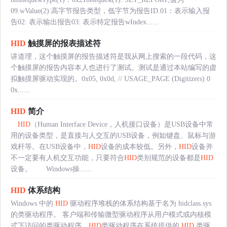
09.wValue(2):高字节报告类型，低字节为报告ID.01：表示输入报
告02: 表示输出报告03: 表示特定报告wIndex......
HID
触摸屏的报表描述符
讲道理，这个触摸屏的报告描述符是我从网上搜索的一段代码，这
个触摸屏的报告内容本人也进行了测试。测试是通过本站编写的虚
拟触摸屏驱动实现的。0x05, 0x0d, // USAGE_PAGE (Digitizers) 0
0x......
HID
简介
HID
（Human Interface Device，人机接口设备）是USB设备中常
用的设备类型，是直接与人交互的USB设备，例如键盘、鼠标与游
戏杆等。在USB设备中，
HID
设备的成本较低。另外，
HID
设备并
不一定要有人机交互功能，只要符合
HID
类别规范的设备都是
HID
设备。 Windows操......
HID
体系结构
Windows 中的
HID
驱动程序堆栈的体系结构基于名为 hidclass.sys
的类驱动程序。 客户端和传输微型驱动程序从用户模式或内核模
式下访问的类驱动程序。
HID
类驱动程序在系统提供的
HID
类驱