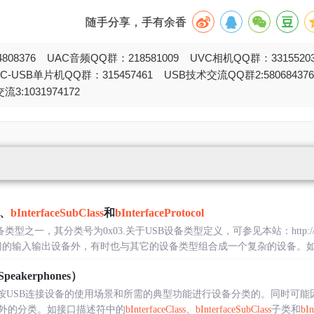
随手分享，手有余香
808376 UAC音频QQ群：218581009 UVC相机QQ群：331552
STC-USB单片机QQ群：315457461 USB技术交流QQ群2:580684
流3:1031974172
、
bInterfaceSubClass
和
bInterfaceProtocol
一，其分类号为0x03.关于USB设备类型定义，可参见本站：http://www.usbzh.
用于专门的输入输出设备外，有时也与其它的设备类型组合成一个复杂的设备。如对于
eakerphones）
型是按USB连接设备的使用场景和所需的典型功能进行设备分类的。同时可
外的分类。如接口描述符中的
bInterfaceClass
、
bInterfaceSubClass
子类和
bIn