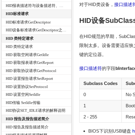
对于HID类设备，
接口描述
HID报表描述符与设备描述符、配置描述符、字符串描述符的通讯格式对比
HID标准请求
HID设备SubClas
HID标准请求GetDescriptor
HID设备标准请求GetDescriptor之获取报告描述符
在HID规范的早期，Sub
HID 类特定请求
限制太多。设备需要适应狭
HID 类特定请求
键的定位器。
HID 获取空闲请求GetIdle
HID 获取报表请求GetReport
接口描述符
的字段
bInterfa
HID 获取协议请求GetProtocol
HID 设置报告请求SetReport
Subclass Codes
Subc
HID 设置协议SetProtocol
0
No S
HID 设置空闲SetIdle
HID传输 SetIdle传输
1
Boot
HID协议SET_IDLE请求的解释说明
2 - 255
Res
HID 报告及报告描述简介
HID 报告及报告描述简介
BIOS下识别USB键盘
h