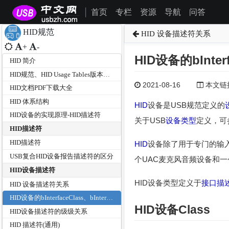
首页
专栏
资源
导航
问答
|
HID规范
HID 设备描述符关系
+
-
HID设备的bInterfa
HID 简介
HID规范、HID Usage Tables版本及文档分类
2021-08-16
本文链接为
HID文档PDF下载大全
HID 体系结构
HID
设备是USB规范定义的
HID设备的实现原理-HID描述符
关于USB
设备类型
定义，可
HID描述符
HID描述符
HID
设备除了用于专门的输
USB复合HID设备报告描述符的区分
个UAC麦克风音频设备和一
HID设备描述符
HID设备类型定义于
接口描
HID 设备描述符关系
HID设备的bInterfaceClass、bInterfaceSubClass和bInterfaceProtocol
HID设备Class
HID设备描述符的级级关系
HID 描述符(通用)