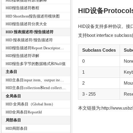
HID报表描述符原理解释
HID报告描述符教程
HID设备Protocol
HID ShortItem报告描述符模块图
HID报告描述符分类大全
HID设备支持多种协议。接
HID 报表描述符/报告描述符
支持boot interface 
HID 报表描述符/报告描述符
HID报告描述符Report Descriptor解析分析
Subclass Codes
Subc
HID报告描述符详解
0
Non
HID报告多字节的数据格式和Null值
1
Key
主条目
HID主条目input item、output item和feature item详解
2
Mou
HID主条目collection和end collection详解
3 - 255
Res
全局条目
HID 全局条目（Global Item）
本文链接为:http://www.usb
HID全局条目ReportId
局部条目
HID局部条目