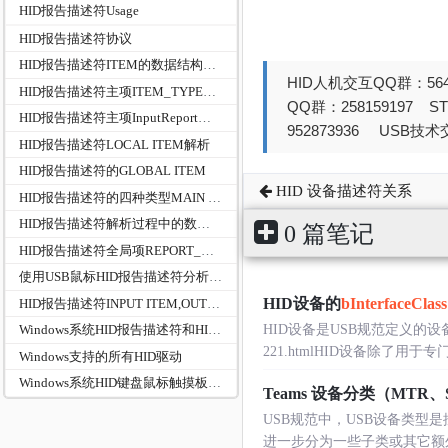
HID报告描述符Usage
HID报告描述符协议
HID报告描述符ITEM的数据结构及代码分析过程
HID人机交互QQ群：564
HID报告描述符主项ITEM_TYPE_MAIN-COLLECTION和END COLLECTION
QQ群：258159197 
HID报告描述符主项InputReport、OutputReport,FeatureReport
952873936 USB技术交
HID报告描述符LOCAL ITEM解析
HID报告描述符的GLOBAL ITEM
HID 设备描述符关系
HID报告描述符的四种类型MAIN ITEM/LOCAL ITEM/GLOBAL ITEM/LONG ITEM源码解析
HID报告描述符解析过程中的数据结构关系
0 篇笔记
HID报告描述符全局项REPORT_COUNT和REPORT_SIZE
使用USB鼠标HID报告描述符分析HID_REPORT及成员HID_REPORT_ITEM关系
HID设备的
bInterfaceClass
HID报告描述符INPUT ITEM,OUTPUT ITEM,FEATERU ITEM Bit 1{Array (0) | Variable...
HID设备是USB规范定义的设备类型之
Windows系统HID报告描述符和HID报告数据最大最小长度
221.htmlHID设备除了
Windows支持的所有HID驱动
Windows系统HID键盘鼠标触摸板驱动程序架构
Teams 设备分类（MTR、Sp
USB规范中，USB设备类
进一步分为一些子类或其它额