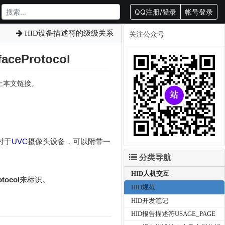
QQ注册/登录
帐号登录
HID设备描述符的级级关系
关注公众号
aceProtocol
载请附上本文链接。
对于
UVC
摄像头设备，可以附带一
分类导航
HID人机交互
otocol
来标识。
HID规范
HID开发笔记
HID报告描述符USAGE_PAGE