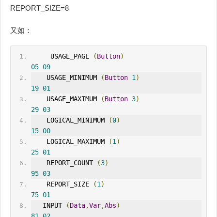
REPORT_SIZE=8
又如：
USAGE_PAGE
(
Button
)
05
09
    USAGE_M
IN
IMUM 
(
Button
1
)
19
01
    USAGE_MAXIMUM 
(
Button
3
)
29
03
    LOGICAL_MINIMUM 
(
0
)
15
00
    LOGICAL_MAXIMUM 
(
1
)
25
01
    REPORT_COUNT 
(
3
)
95
03
    REPORT_SIZE 
(
1
)
75
01
   INPUT 
(
Data
,
Var
,
Abs
)
81
02