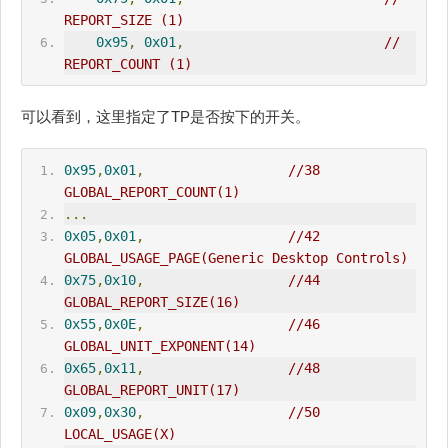
REPORT_SIZE (1)              
0x95
,
0x01
,
//       
REPORT_COUNT (1)
可以看到，这里指定了TP是否按下的开关。
0x95
,
0x01
,
//38      
GLOBAL_REPORT_COUNT(1)
...
0x05
,
0x01
,
//42      
GLOBAL_
USAGE_PAGE
(Generic Desktop Controls)
0x75
,
0x10
,
//44      
GLOBAL_REPORT_SIZE(16)
0x55
,
0x0E
,
//46      
GLOBAL_UNIT_EXPONENT(14)
0x65
,
0x11
,
//48      
GLOBAL_REPORT_UNIT(17)
0x09
,
0x30
,
//50      
LOCAL_USAGE(X)