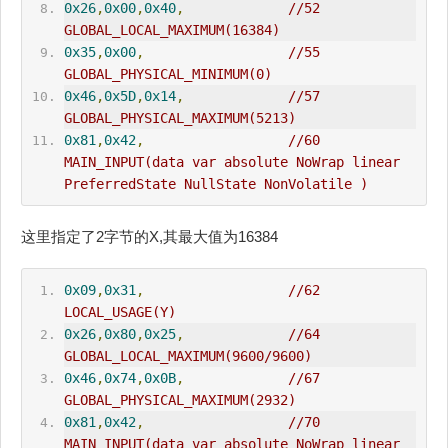
0x26
,
0x00
,
0x40
,
//52      
GLOBAL_LOCAL_MAXIMUM(16384)
0x35
,
0x00
,
//55      
GLOBAL_PHYSICAL_MINIMUM(0)
0x46
,
0x5D
,
0x14
,
//57      
GLOBAL_PHYSICAL_MAXIMUM(5213)
0x81
,
0x42
,
//60      
MAIN_INPUT(data var absolute NoWrap linear 
PreferredState NullState NonVolatile )
这里指定了2字节的X,其最大值为16384
0x09
,
0x31
,
//62      
LOCAL_USAGE(Y)
0x26
,
0x80
,
0x25
,
//64      
GLOBAL_LOCAL_MAXIMUM(9600/9600)
0x46
,
0x74
,
0x0B
,
//67      
GLOBAL_PHYSICAL_MAXIMUM(2932)
0x81
,
0x42
,
//70      
MAIN_INPUT(data var absolute NoWrap linear 