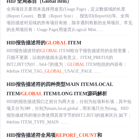
HID 全局条目（Global Item）
全局项目主要用来选择用途页(Usage Page)，定义数据域的长度
(Report Count)、数量（Report Size）、报告ID(ReportId)等。全局
项目描述对后续的所有项目有效，除非遇到有新的全局项目。常见
的全局项目有：Usage Page(用途页)Logical Mini......
HID报告描述符的
GLOBAL
ITEM
HID报告描述符的
GLOBAL
ITEM相当于报告描述符的全部变量，
只能不更新，以前的值就永远有意义。ITEM_PREFIX的
BIT2,BIT3为01，bit4-7的值为：
GLOBAL
ITEM包括的内容有：
#define ITEM_TAG_
GLOBAL
_USAGE_PAGE ......
HID报告描述符的四种类型MAIN ITEM/LOCAL
ITEM/
GLOBAL
ITEM/LONG ITEM源码解析
HID的报告描述我们之前分为两大全，分别为短项和长项，其中短
项又分为3种，分别为main,local,global，而长项只分为long。HID
报告描述符的项分类使用其首字节的BIT2,BIT3的值来区分,如下：
#define ITEM_TYPE_MAIN ......
HID报告描述符全局项
REPORT_COUNT
和