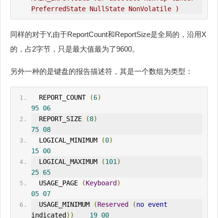
PreferredState NullState NonVolatile )
同样的对于Y,由于ReportCount和ReportSize是全局的，沿用X
的，占2字节，只是最大值最为了9600。
另外一种的是键盘的报告描述符，其是一个数组为类型：
  REPORT_COUNT 
(
6
)
95
06
  REPORT_SIZE 
(
8
)
75
08
  LOGICAL_MINIMUM 
(
0
)
15
00
  LOGICAL_MAXIMUM 
(
101
)
25
65
USAGE_PAGE
(
Keyboard
)
05
07
  USAGE_MINIMUM 
(
Reserved
(
no
event
indicated
))
19
00