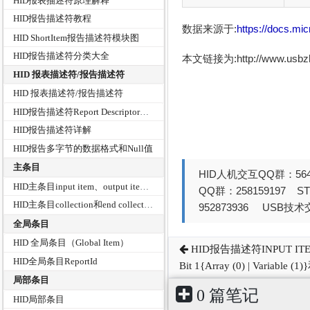
HID报表描述符原理解释
HID报告描述符教程
数据来源于:
https://docs.mi
HID ShortItem报告描述符模块图
HID报告描述符分类大全
本文链接为:http://www.usb
HID 报表描述符/报告描述符
HID 报表描述符/报告描述符
HID报告描述符Report Descriptor解析分析
HID报告描述符详解
HID报告多字节的数据格式和Null值
主条目
HID人机交互QQ群：564
HID主条目input item、output item和feature item详解
QQ群：258159197 
HID主条目collection和end collection详解
952873936 USB技术交
全局条目
HID 全局条目（Global Item）
HID报告描述符INPUT ITEM
HID全局条目ReportId
Bit 1{Array (0) | Variab
局部条目
0 篇笔记
HID局部条目