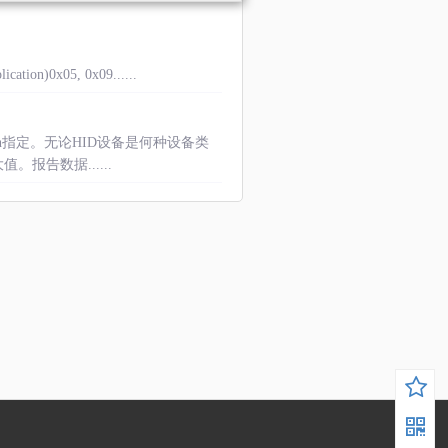
ication)0x05, 0x09......
ngth指定。无论HID设备是何种设备类
值。报告数据......