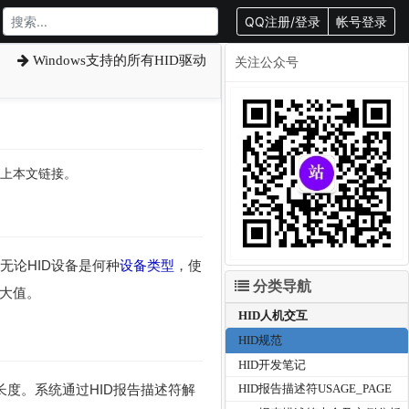
QQ注册/登录
帐号登录
Windows支持的所有HID驱动
关注公众号
转载请附上本文链接。
指定。无论HID设备是何种
设备类型
，使
分类导航
大值。
HID人机交互
HID规范
HID开发笔记
度。系统通过HID报告描述符解
HID报告描述符USAGE_PAGE