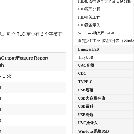
HID报表描述符大全及实例分析
HID源码分析
HID相关工程
HID设备示例
Windows动态库hid.dll
息。每个 TLC 至少有 2 个字节开
自定义HID应用程序开发（Windo
Linux&USB
TinyUSB
t/Output/Feature Report
th
UAC音频
CDC
 1 bit
TYPE-C
B
USB规范
B
USB大容量存储
USB百科
B
USB周边
B
UVC摄像头
B
Windows系统USB