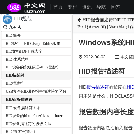
首页
专栏
资源
导航
问答
|
HID规范
HID报告描述符INPUT ITEM
Bit 1{Array (0) | Variab
+
-
HID 简介
Windows系统
HID规范、HID Usage Tables版本及文档分类
HID文档PDF下载大全
2022-06-02
本文链接为
HID 体系结构
HID设备的实现原理-HID描述符
HID
报告描述符
HID描述符
HID描述符
HID
报告描述符
的长度在
HI
USB复合HID设备报告描述符的区分
用用途是什么，HIDCLASS与HID
HID设备描述符
HID 设备描述符关系
报告数据内容长度
HID设备的bInterfaceClass、bInterfaceSubClass和bInterfaceProtocol
HID设备描述符的级级关系
报告数据内容包括输入报告
HID 描述符(通用)