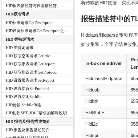
析传输的HID数据，实现不
HID报表描述符与设备描述符、配置描述符、字符串描述符的通讯格式对比
HID标准请求
报告描述符中的T
HID标准请求GetDescriptor
HID设备标准请求GetDescriptor之获取报告描述符
Hidclass/Hidpars
HID 类特定请求
始收集和 1 个字节结束收集
HID 类特定请求
HID 获取空闲请求GetIdle
Rep
In-box minidriver
HID 获取报表请求GetReport
Le
HID 获取协议请求GetProtocol
Hidclass/Hidparse
655
HID 设置报告请求SetReport
HID 设置协议SetProtocol
Hidusb
655
HID 设置空闲SetIdle
Hidbth
655
HID传输 SetIdle传输
HidBthLE
655
HID协议SET_IDLE请求的解释说明
HID 报告及报告描述简介
Hidi2c
655
HID 报告及报告描述简介
Hidspi
655