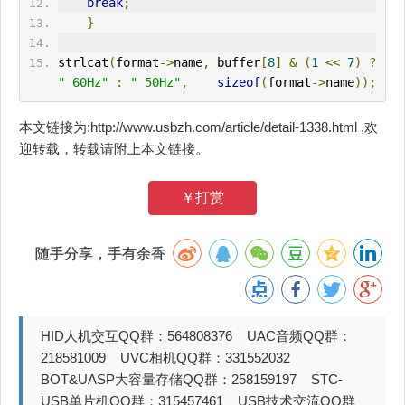
break
;
}
strlcat
(
format
->
name
,
 buffer
[
8
]
&
(
1
<<
7
)
?
" 60Hz"
:
" 50Hz"
,
sizeof
(
format
->
name
));
本文链接为:http://www.usbzh.com/article/detail-1338.html ,欢
迎转载，转载请附上本文链接。
￥打赏
随手分享，手有余香
HID人机交互QQ群：564808376 UAC音频QQ群：
218581009 UVC相机QQ群：331552032
BOT&UASP大容量存储QQ群：258159197 STC-
USB单片机QQ群：315457461 USB技术交流QQ群