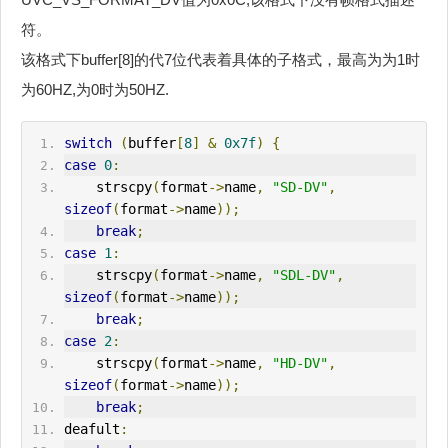
符。
该格式下buffer[8]的代7位代表着具体的子格式，最高为为1时
为60HZ,为0时为50HZ.
switch
(
buffer
[
8
]
&
0x7f
)
{
case
0
:
    strscpy
(
format
->
name
,
"SD-DV"
,
sizeof
(
format
->
name
));
break
;
case
1
:
    strscpy
(
format
->
name
,
"SDL-DV"
,
sizeof
(
format
->
name
));
break
;
case
2
:
    strscpy
(
format
->
name
,
"HD-DV"
,
sizeof
(
format
->
name
));
break
;
deafult
: