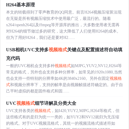
H264基本原理
本文的转载得到了零声教育的QQ同意。前言H264视频压缩算法现
在无疑是所有视频压缩技术中使用最广泛，最流行的。随着
x264/openh264以及ffmpeg等开源库的推出，大多数使用者无需再
对H264的细节做过多的研究，这大降低了人们使用H264的成本。
但为了用好H264，我们还是要对H2......
USB相机UVC支持多
视频格式
关键点及配置描述符自动填
充代码
一般的UVC相机会支持多种
视频格式
如MJPG,YUV2,NV12,H264等
常见的格式，另外也会支持多种分辨率，如常见的1920x1080,当然
也会支持一些特别的分辨率如4K的3840x2160。另外在固定
视频格
式
和视频分辨率下，支持的帧率是由视频帧描述符确定的。由于自
己平时虚拟的都是固件格式和固......
UVC
视频格式
细节详解及分类大全
UVC支持各类的
视频格式
，如I420,YUY2,MJPG,H264等格式，但
这些格式有的是归为统一一类的，如YUY2和NV12就归为无压缩
的格式。对于UVC视频流格式，其统一的视频流格式描述符如