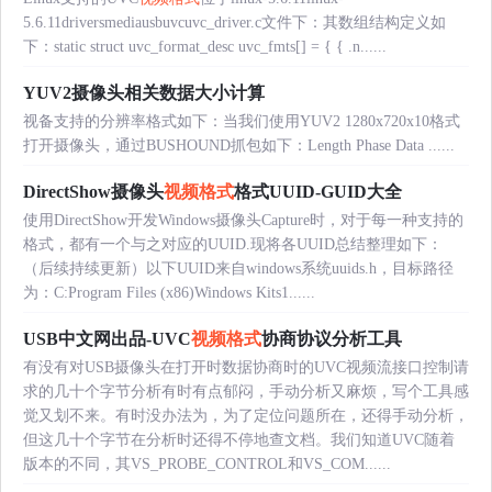
5.6.11driversmediausbuvcuvc_driver.c文件下：其数组结构定义如
下：static struct uvc_format_desc uvc_fmts[] = { { .n......
YUV2摄像头相关数据大小计算
视备支持的分辨率格式如下：当我们使用YUV2 1280x720x10格式
打开摄像头，通过BUSHOUND抓包如下：Length Phase Data ......
DirectShow摄像头
视频格式
格式UUID-GUID大全
使用DirectShow开发Windows摄像头Capture时，对于每一种支持的
格式，都有一个与之对应的UUID.现将各UUID总结整理如下：
（后续持续更新）以下UUID来自windows系统uuids.h，目标路径
为：C:Program Files (x86)Windows Kits1......
USB中文网出品-UVC
视频格式
协商协议分析工具
有没有对USB摄像头在打开时数据协商时的UVC视频流接口控制请
求的几十个字节分析有时有点郁闷，手动分析又麻烦，写个工具感
觉又划不来。有时没办法为，为了定位问题所在，还得手动分析，
但这几十个字节在分析时还得不停地查文档。我们知道UVC随着
版本的不同，其VS_PROBE_CONTROL和VS_COM......