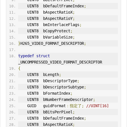
    UINT8  bDefaultFrameIndex
;
    UINT8  bAspectRatioX
;
    UINT8  bAspectRatioY
;
    UINT8  bmInterlaceFlags
;
    UINT8  bCopyProtect
;
    UINT8  bVariableSize
;
}
H265_VIDEO_FORMAT_DESCRIPTOR
;
typedef
struct
_UNCOMPRESSED_VIDEO_FORMAT_DESCRIPTOR
{
    UINT8  bLength
;
    UINT8  bDescriptorType
;
    UINT8  bDescriptorSubtype
;
    UINT8  bFormatIndex
;
    UINT8  bNumberFrameDescriptor
;
    GUID   guidFormat
：指定了;
//UINT[16]
    UINT8  bBitsPerPixel
;
    UINT8  bDefaultFrameIndex
;
    UINT8  bAspectRatioX
;