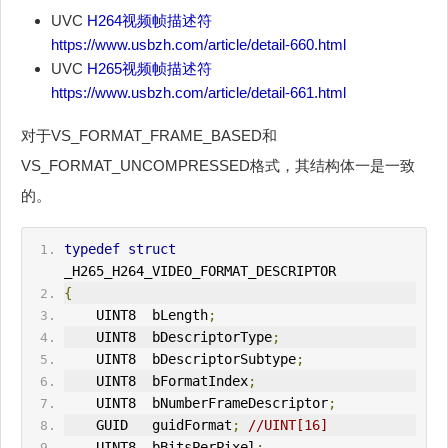
UVC
H264
视频帧描述符
https://www.usbzh.com/article/detail-660.html
UVC
H265
视频帧描述符
https://www.usbzh.com/article/detail-661.html
对于VS_FORMAT_FRAME_BASED和
VS_FORMAT_UNCOMPRESSED格式，其结构体一是一致
的。
typedef
struct
_
H265
_H264_VIDEO_FORMAT_DESCRIPTOR
{
    UINT8  bLength
;
    UINT8  bDescriptorType
;
    UINT8  bDescriptorSubtype
;
    UINT8  bFormatIndex
;
    UINT8  bNumberFrameDescriptor
;
    GUID   guidFormat
;
//UINT[16]
    UINT8  bBitsPerPixel
;