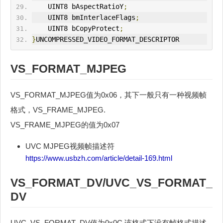
    UINT8 bAspectRatioY
;
    UINT8 bmInterlaceFlags
;
    UINT8 bCopyProtect
;
}
UNCOMPRESSED_VIDEO_FORMAT_DESCRIPTOR
VS_FORMAT_MJPEG
VS_FORMAT_MJPEG值为0x06，其下一般只有一种视频帧
格式，VS_FRAME_MJPEG.
VS_FRAME_MJPEG的值为0x07
UVC MJPEG视频帧描述符
https://www.usbzh.com/article/detail-169.html
VS_FORMAT_DV/UVC_VS_FORMAT_
DV
UVC_VS_FORMAT_DV值为0x0C,该格式下没有帧格式描述