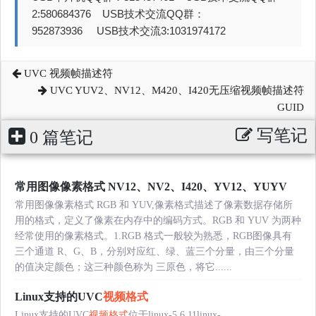
2:580684376 USB技术交流QQ群：
952873936 USB技术交流3:1031974172
UVC 视频帧描述符
UVC YUV2、NV12、M420、I420无压缩视频帧描述符
GUID
写笔记
0 篇笔记
常用图像像素格式 NV12、NV2、I420、YV12、YUYV
常用图像像素格式 RGB 和 YUV,像素格式描述了像素数据存储所
用的格式，定义了像素在内存中的编码方式。RGB 和 YUV 为两种
经常使用的像素格式。1.RGB 格式一般较为熟悉，RGB图像具有
三个通道 R、G、B，分别对应红、绿、蓝三个分量，由三个分量
的值决定颜色；这三种颜色称为 三原色，将它......
Linux支持的UVC
视频格式
Linux支持的UVC
视频格式
位于linux-5.6.11linux-