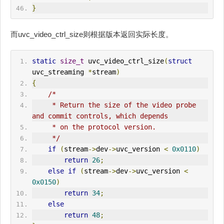
}
而uvc_video_ctrl_size则根据版本返回实际长度。
static
size_t
 uvc_video_ctrl_size
(
struct
uvc_streaming 
*
stream
)
{
/*
     * Return the size of the video probe 
and commit controls, which depends
     * on the protocol version.
     */
if
(
stream
->
dev
->
uvc_version 
<
0x0110
)
return
26
;
else
if
(
stream
->
dev
->
uvc_version 
<
0x0150
)
return
34
;
else
return
48
;