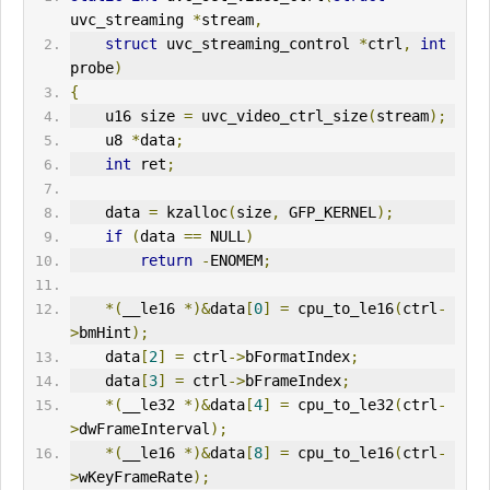
uvc_streaming 
*
stream
,
struct
 uvc_streaming_control 
*
ctrl
,
int
probe
)
{
    u16 size 
=
 uvc_video_ctrl_size
(
stream
);
    u8 
*
data
;
int
 ret
;
    data 
=
 kzalloc
(
size
,
 GFP_KERNEL
);
if
(
data 
==
 NULL
)
return
-
ENOMEM
;
*(
__le16 
*)&
data
[
0
]
=
 cpu_to_le16
(
ctrl
-
>
bmHint
);
    data
[
2
]
=
 ctrl
->
bFormatIndex
;
    data
[
3
]
=
 ctrl
->
bFrameIndex
;
*(
__le32 
*)&
data
[
4
]
=
 cpu_to_le32
(
ctrl
-
>
dwFrameInterval
);
*(
__le16 
*)&
data
[
8
]
=
 cpu_to_le16
(
ctrl
-
>
wKeyFrameRate
);