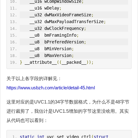
    __u16 wCompWindowSize
;
    __u16 wDelay
;
    __u32 
dwMaxVideoFrameSize
;
    __u32 
dwMaxPayloadTransferSize
;
    __u32 dwClockFrequency
;
    __u8  bmFramingInfo
;
    __u8  bPreferedVersion
;
    __u8  bMinVersion
;
    __u8  bMaxVersion
;
}
 __attribute__
((
__packed__
));
关于以上各字段的详解见：
https://www.usbzh.com/article/detail-45.html
这里对应的是UVC1.1的34字节数据格式，为什么不是48字节
进行裁剪了，我估计是UVC1.5增加的字节这里没啥用。其实
从代码也可以看到：
static
int
 uvc_set_video_ctrl
(
struct