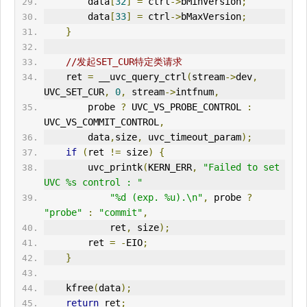
        data
[
32
]
=
 ctrl
->
bMinVersion
;
        data
[
33
]
=
 ctrl
->
bMaxVersion
;
}
//发起SET_CUR
特定类请求
    ret 
=
 __uvc_query_ctrl
(
stream
->
dev
,
UVC_SET_CUR
,
0
,
 stream
->
intfnum
,
        probe 
?
 UVC_VS_PROBE_CONTROL 
:
UVC_VS_COMMIT_CONTROL
,
        data
,
size
,
 uvc_timeout_param
);
if
(
ret 
!=
 size
)
{
        uvc_printk
(
KERN_
ERR
,
"Failed to set 
UVC %s control : "
"%d (exp. %u).\n"
,
 probe 
?
"probe"
:
"commit"
,
            ret
,
 size
);
        ret 
=
-
EIO
;
}
    kfree
(
data
);
return
 ret
;