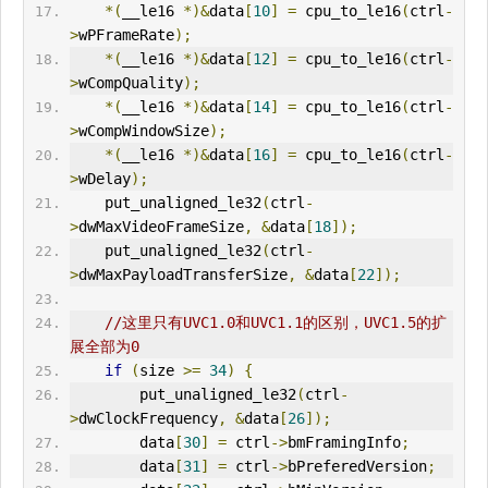
*(
__le16 
*)&
data
[
10
]
=
 cpu_to_le16
(
ctrl
-
>
wPFrameRate
);
*(
__le16 
*)&
data
[
12
]
=
 cpu_to_le16
(
ctrl
-
>
wCompQuality
);
*(
__le16 
*)&
data
[
14
]
=
 cpu_to_le16
(
ctrl
-
>
wCompWindowSize
);
*(
__le16 
*)&
data
[
16
]
=
 cpu_to_le16
(
ctrl
-
>
wDelay
);
    put_unaligned_le32
(
ctrl
-
>
dwMaxVideoFrameSize
,
&
data
[
18
]);
    put_unaligned_le32
(
ctrl
-
>
dwMaxPayloadTransferSize
,
&
data
[
22
]);
//这里只有UVC1.0和UVC1.1的区别，UVC1.5的扩
展全部为0
if
(
size 
>=
34
)
{
        put_unaligned_le32
(
ctrl
-
>
dwClockFrequency
,
&
data
[
26
]);
        data
[
30
]
=
 ctrl
->
bmFramingInfo
;
        data
[
31
]
=
 ctrl
->
bPreferedVersion
;