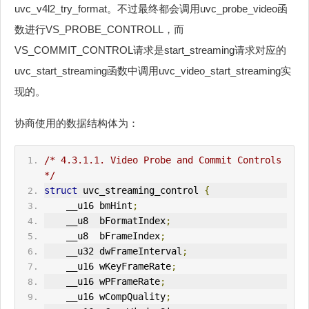
uvc_v4l2_try_format。不过最终都会调用uvc_probe_video函
数进行VS_PROBE_CONTROLL，而
VS_COMMIT_CONTROL请求是start_streaming请求对应的
uvc_start_streaming函数中调用uvc_video_start_streaming实
现的。
协商使用的数据结构体为：
/* 4.3.1.1. Video Probe and Commit Controls 
*/
struct
 uvc_streaming_control 
{
    __u16 bmHint
;
    __u8  bFormatIndex
;
    __u8  bFrameIndex
;
    __u32 dwFrameInterval
;
    __u16 wKeyFrameRate
;
    __u16 wPFrameRate
;
    __u16 wCompQuality
;