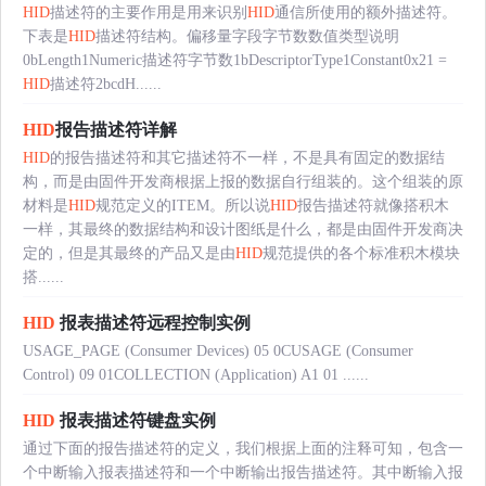
HID
描述符的主要作用是用来识别
HID
通信所使用的额外描述符。
下表是
HID
描述符结构。偏移量字段字节数数值类型说明
0bLength1Numeric描述符字节数1bDescriptorType1Constant0x21 =
HID
描述符2bcdH......
HID
报告描述符详解
HID
的报告描述符和其它描述符不一样，不是具有固定的数据结
构，而是由固件开发商根据上报的数据自行组装的。这个组装的原
材料是
HID
规范定义的ITEM。所以说
HID
报告描述符就像搭积木
一样，其最终的数据结构和设计图纸是什么，都是由固件开发商决
定的，但是其最终的产品又是由
HID
规范提供的各个标准积木模块
搭......
HID
报表描述符远程控制实例
USAGE_PAGE (Consumer Devices) 05 0CUSAGE (Consumer
Control) 09 01COLLECTION (Application) A1 01 ......
HID
报表描述符键盘实例
通过下面的报告描述符的定义，我们根据上面的注释可知，包含一
个中断输入报表描述符和一个中断输出报告描述符。其中断输入报