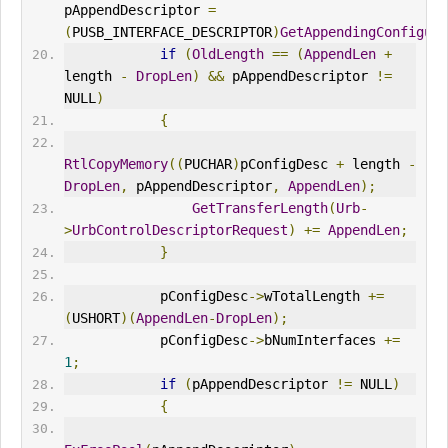
pAppendDescriptor 
=
(
PUSB_
IN
TERFACE_DESCRIPTOR
)
GetAppendingConfigure
if
(
OldLength
==
(
AppendLen
+
length 
-
DropLen
)
&&
 pAppendDescriptor 
!=
NULL
)
{
RtlCopyMemory
((
PUCHAR
)
pConfigDesc 
+
 length 
-
DropLen
,
 pAppendDescriptor
,
AppendLen
);
GetTransferLength
(
Urb
-
>
UrbControlDescriptorRequest
)
+=
AppendLen
;
}
            pConfigDesc
->
wTotalLength 
+=
(
USHORT
)(
AppendLen
-
DropLen
);
            pConfigDesc
->
bNumInterfaces 
+=
1
;
if
(
pAppendDescriptor 
!=
 NULL
)
{