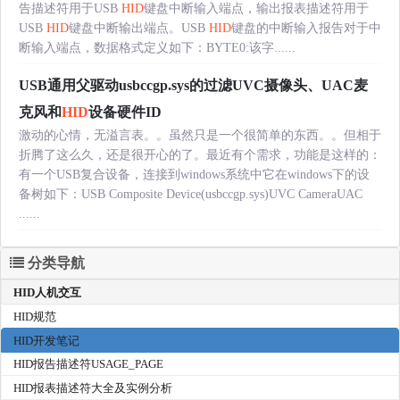
告描述符用于USB
HID
键盘中断输入端点，输出报表描述符用于
USB
HID
键盘中断输出端点。USB
HID
键盘的中断输入报告对于中
断输入端点，数据格式定义如下：BYTE0:该字......
USB通用父驱动usbccgp.sys的过滤UVC摄像头、UAC麦
克风和
HID
设备硬件ID
激动的心情，无溢言表。。虽然只是一个很简单的东西。。但相于
折腾了这么久，还是很开心的了。最近有个需求，功能是这样的：
有一个USB复合设备，连接到windows系统中它在windows下的设
备树如下：USB Composite Device(usbccgp.sys)UVC CameraUAC
......
分类导航
HID人机交互
HID规范
HID开发笔记
HID报告描述符USAGE_PAGE
HID报表描述符大全及实例分析