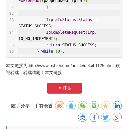
ExFreePool
(
pAppendDescriptor
);
}
Irp
->
IoStatus
.
Status
=
STATUS_SUCCESS
;
IoCompleteRequest
(
Irp
,
IO_NO_INCREMENT
);
return
 STATUS_SUCCESS
;
}
while
(
0
);
本文链接为:http://www.usbzh.com/article/detail-1125.html ,欢
迎转载，转载请附上本文链接。
￥打赏
随手分享，手有余香