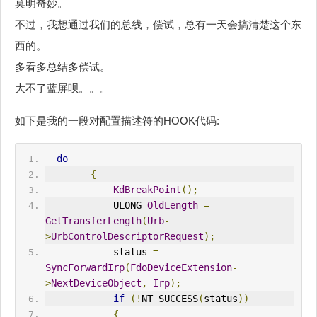
莫明奇妙。
不过，我想通过我们的总线，偿试，总有一天会搞清楚这个东
西的。
多看多总结多偿试。
大不了蓝屏呗。。。
如下是我的一段对配置描述符的HOOK代码:
do
{
KdBreakPoint
();
            ULONG 
OldLength
=
GetTransferLength
(
Urb
-
>
UrbControlDescriptor
Request
);
            status 
=
SyncForwardIrp
(
FdoDeviceExtension
-
>
NextDeviceObject
,
Irp
);
if
(!
NT_SUCCESS
(
status
))
{