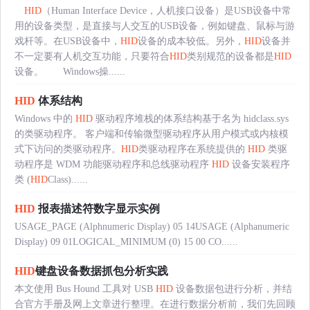
HID
（Human Interface Device，人机接口设备）是USB设备中常
用的设备类型，是直接与人交互的USB设备，例如键盘、鼠标与游
戏杆等。在USB设备中，
HID
设备的成本较低。另外，
HID
设备并
不一定要有人机交互功能，只要符合
HID
类别规范的设备都是
HID
设备。 Windows操......
HID
体系结构
Windows 中的
HID
驱动程序堆栈的体系结构基于名为 hidclass.sys
的类驱动程序。 客户端和传输微型驱动程序从用户模式或内核模
式下访问的类驱动程序。
HID
类驱动程序在系统提供的
HID
类驱
动程序是 WDM 功能驱动程序和总线驱动程序
HID
设备安装程序
类 (
HID
Class)......
HID
报表描述符数字显示实例
USAGE_PAGE (Alphnumeric Display) 05 14USAGE (Alphanumeric
Display) 09 01LOGICAL_MINIMUM (0) 15 00 CO......
HID
键盘设备数据抓包分析实践
本文使用 Bus Hound 工具对 USB
HID
设备数据包进行分析，并结
合官方手册及网上文章进行整理。在进行数据分析前，我们先回顾