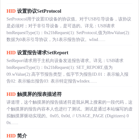
HID
设置协议SetProtocol
SetProtocol用于设置ID设备的协议值。对于USB引导设备，该协议
是必须对；对于非引导设备，是可选的。详见：USB请求
bmRequestType(1)：0x21bRequest(1): SetProtocol,值为0bwValue(2):
数据为0表示引导协议，为1表示报告协议。wInd......
HID
设置报告请求SetReport
SetReport请求用于主机向设备发送报告请求。详见：USB请求
bmRequestType(1)：0x21bRequest(1): SET_REPORT,值为
09.wValue(2):高字节报告类型，低字节为报告ID.01：表示输入报
告02: 表示输出报告03: 表示特定报告wIndex......
HID
触摸屏的报表描述符
讲道理，这个触摸屏的报告描述符是我从网上搜索的一段代码，这
个触摸屏的报告内容本人也进行了测试。测试是通过本站编写的虚
拟触摸屏驱动实现的。0x05, 0x0d, // USAGE_PAGE (Digitizers) 0
0x......
HID
简介