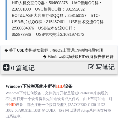
HID人机交互QQ群：564808376 UAC音频QQ群：
218581009 UVC相机QQ群：331552032
BOT&UASP大容量存储QQ群：258159197 STC-
USB单片机QQ群：315457461 USB技术交流QQ群
2:580684376 USB技术交流QQ群：
952873936 USB技术交流3:1031974172
关于USB虚拟键盘鼠标，在IOS上面遇FN键的问题实现
Windows驱动获取HID设备报告描述符
写笔记
0 篇笔记
Windows下枚举系统中所有
HID
设备
Windows下对任何设备，文件的打开都是通过CreateFile来实现的，
不过要打开一个设备得首先知道设备或文件名。由上节可知道，对
于
HID
设备，都会注册一个接口类型为{2ACCFE60-C130-11D2-
B082-00A0C91EFB8B}的GUID。我们可以通过Setup系列函数枚举
出系统中......