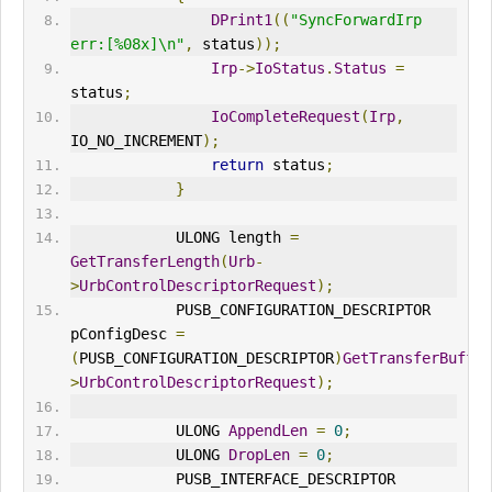
DPrint1
((
"SyncForwardIrp 
err:[%08x]\n"
,
 status
));
Irp
->
IoStatus
.
Status
=
status
;
IoComplete
Request
(
Irp
,
IO_NO_
IN
CREMENT
);
return
 status
;
}
            ULONG length 
=
GetTransferLength
(
Urb
-
>
UrbControlDescriptor
Request
);
            PUSB_CONFIGURATION_DESCRIPTOR 
pConfigDesc 
=
(
PUSB_CONFIGURATION_DESCRIPTOR
)
GetTransferBuffer
>
UrbControlDescriptorRequest
);
            ULONG 
AppendLen
=
0
;
            ULONG 
DropLen
=
0
;
            PUSB_
IN
TERFACE_DESCRIPTOR 