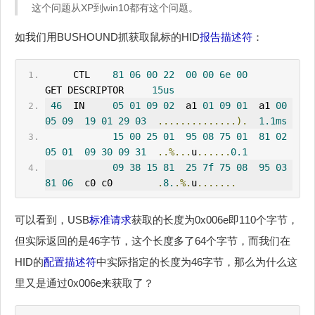
这个问题从XP到win10都有这个问题。
如我们用BUSHOUND抓获取鼠标的HID
报告描述符
：
     CTL    
81
06
00
22
00
00
6e
00
GET DESCRIPTOR     
15us
46
IN
05
01
09
02
  a1 
01
09
01
  a1 
00
05
09
19
01
29
03
..............).
1.1ms
15
00
25
01
95
08
75
01
81
02
05
01
09
30
09
31
..%...
u
......
0.1
09
38
15
81
25
7f
75
08
95
03
81
06
  c0 c0        
.
8.
.%.
u
.......
可以看到，USB
标准请求
获取的长度为0x006e即110个字节，
但实际返回的是46字节，这个长度多了64个字节，而我们在
HID的
配置描述符
中实际指定的长度为46字节，那么为什么这
里又是通过0x006e来获取了？