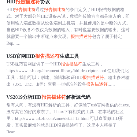
HID
报告描述符
协议
HID
报告描述符
通过
报告描述符
的条目定义了HID报告数据的格
式。对于大部分的HID设备来说，数据的传输方向都是输入的，即
使用输入端点数据从设备端到主机端，并且使用的是中断的方式。
当然HID设备不仅仅为数据的输入，有时也需要数据的输出。这时
就需要一个输出中断端点来实现。
报告描述符
包含了属于特定
Rep......
USB官网HID
报告描述符
生成工具
USB规范官网提供了一个HID
报告描述符
生成工具，
https://www.usb.org/document-library/hid-descriptor-tool 使用我们此
工具，我们可以：创建、编辑和验证HID
报告描述符
。输出多种输
出（.txt、.inc、.h等）查看一些标准的设备
报告描述符
......
VS2019分析HID
报告描述符
解析源代码
常有人问，有没有HID解析的工具，好像除了usb官网提供的dt.exe,
没有其它的好的东东了。Linux下有相关的工具，在本站的社区
里：http://www.usbzh.com/zone/detail-12.html 可以查看做HID开
发，其实最麻烦的就是HID报表描述符了。这里本人移植了
Reac......