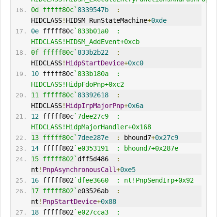
0d fffff80c`
8339547b
:
HIDCLASS
!
HIDSM_RunStateMachine
+
0xde
0e
 fffff80c
`833b01a0  : 
HIDCLASS!HIDSM_AddEvent+0xcb
0f fffff80c`
833b2b22
:
HIDCLASS
!
HidpStartDevice
+
0xc0
10
 fffff80c
`833b180a  : 
HIDCLASS!HidpFdoPnp+0xc2
11 fffff80c`
83392618
:
HIDCLASS
!
HidpIrpMajorPnp
+
0x6a
12
 fffff80c
`7dee27c9  : 
HIDCLASS!HidpMajorHandler+0x168
13 fffff80c`
7dee287e
:
 bhound7
+
0x27c9
14
 fffff802
`e0353191  : bhound7+0x287e
15 fffff802`
dff5d486  
:
nt
!
PnpAsynchronousCall
+
0xe5
16
 fffff802
`dfee3660  : nt!PnpSendIrp+0x92
17 fffff802`
e03526ab  
:
nt
!
PnpStartDevice
+
0x88
18
 fffff802
`e027cca3  : 