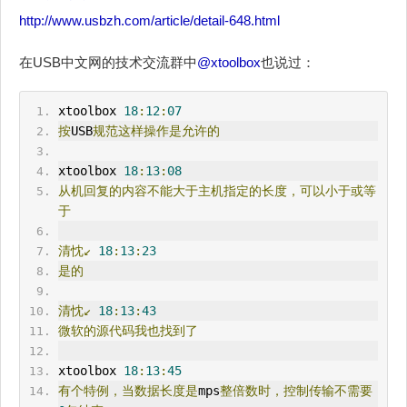
http://www.usbzh.com/article/detail-648.html
在USB中文网的技术交流群中
@xtoolbox
也说过：
xtoolbox 
18
:
12
:
07
按
USB
规范这样操作是允许的
xtoolbox 
18
:
13
:
08
从机回复的内容不能大于主机指定的长度，可以小于或等
于
清忱↙
18
:
13
:
23
是的
清忱↙
18
:
13
:
43
微软的源代码我也找到了
xtoolbox 
18
:
13
:
45
有个特例，当数据长度是
mps
整倍数时，
控制传输
不需要