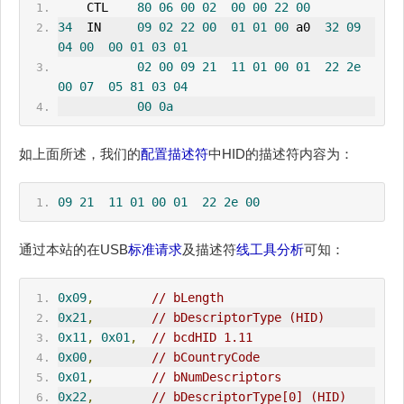
    CTL    
80
06
00
02
00
00
22
00
34
IN
09
02
22
00
01
01
00
 a0  
32
09
04
00
00
01
03
01
02
00
09
21
11
01
00
01
22
2e
00
07
05
81
03
04
00
0a
如上面所述，我们的
配置描述符
中HID的描述符内容为：
09
21
11
01
00
01
22
2e
00
通过本站的在USB
标准请求
及描述符
线工具分析
可知：
0x09
,
// bLength
0x21
,
// bDescriptorType (HID)
0x11
,
0x01
,
// bcdHID 1.11
0x00
,
// bCountryCode
0x01
,
// bNumDescriptors
0x22
,
// bDescriptorType[0] (HID)