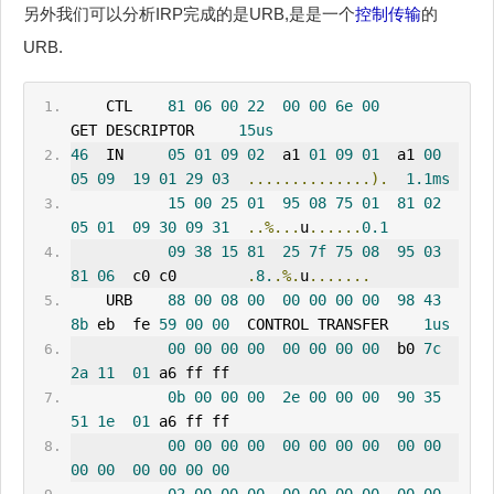
另外我们可以分析IRP完成的是URB,是是一个
控制传输
的
URB.
    CTL    
81
06
00
22
00
00
6e
00
GET DESCRIPTOR     
15us
46
IN
05
01
09
02
  a1 
01
09
01
  a1 
00
05
09
19
01
29
03
..............).
1.1ms
15
00
25
01
95
08
75
01
81
02
05
01
09
30
09
31
..%...
u
......
0.1
09
38
15
81
25
7f
75
08
95
03
81
06
  c0 c0        
.
8.
.%.
u
.......
    URB    
88
00
08
00
00
00
00
00
98
43
8b
 eb  fe 
59
00
00
  CONTROL TRANSFER    
1us
00
00
00
00
00
00
00
00
  b0 
7c
2a
11
01
 a6 ff ff                          
0b
00
00
00
2e
00
00
00
90
35
51
1e
01
 a6 ff ff                          
00
00
00
00
00
00
00
00
00
00
00
00
00
00
00
00