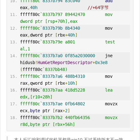
fffff80c`
8337b794
83c040
add
eax
,
40h
//+64字节
fffff80c
`8337b797 89442470        mov     
dword ptr [rsp+70h],eax
fffff80c`
8337b79b
8b4340
          mov     
eax
,
dword ptr 
[
rbx
+
40h
]
fffff80c
`8337b79e a801            test    
al,1
fffff80c`
8337b7a0
0f85a2030000
    jne     
hidusb
!
HumGetReportDescriptor
+
0x3e8
(
fffff80c
`8337bb48)
fffff80c`
8337b7a6
488b4310
        mov     
rax
,
qword ptr 
[
rbx
+
10h
]
fffff80c
`8337b7aa 418d5228        lea     
edx,[r10+28h]
fffff80c`
8337b7ae
0fb64802
        movzx   
ecx
,
byte
 ptr 
[
rax
+
2
]
fffff80c
`8337b7b2 440fb64356      movzx   
r8d,byte ptr [rbx+56h]
本人反汇编和调试的机器都是win10,不过系统版本不一致，