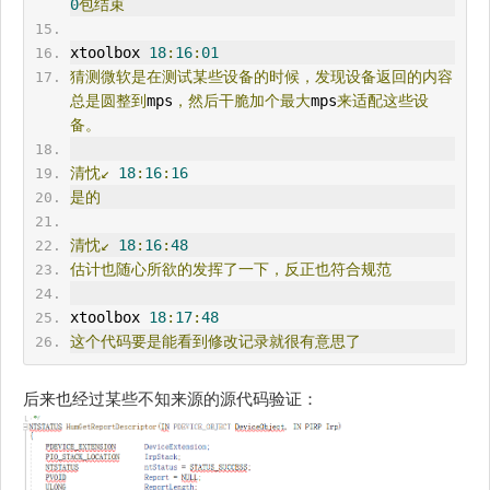
0
包结束
xtoolbox 
18
:
16
:
01
猜测微软是在测试某些设备的时候，发现设备返回的内容
总是圆整到
mps
，然后干脆加个最大
mps
来适配这些设
备。
清忱↙
18
:
16
:
16
是的
清忱↙
18
:
16
:
48
估计也随心所欲的发挥了一下，反正也符合规范
xtoolbox 
18
:
17
:
48
这个代码要是能看到修改记录就很有意思了
后来也经过某些不知来源的源代码验证：