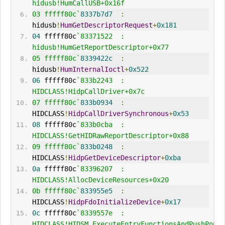
hidusb!HumCallUSB+0x16f
03 fffff80c`
8337b7d7
:
hidusb
!
HumGetDescriptor
Request
+
0x181
04
 fffff80c
`83371522  : 
hidusb!HumGetReportDescriptor+0x77
05 fffff80c`
8339422c
:
hidusb
!
HumInternalIoctl
+
0x522
06
 fffff80c
`833b2243  : 
HIDCLASS!HidpCallDriver+0x7c
07 fffff80c`
833b0934
:
HIDCLASS
!
HidpCallDriverSynchronous
+
0x53
08
 fffff80c
`833b0cba  : 
HIDCLASS!GetHIDRawReportDescriptor+0x88
09 fffff80c`
833b0248
:
HIDCLASS
!
HidpGetDeviceDescriptor
+
0xba
0a
 fffff80c
`83396207  : 
HIDCLASS!AllocDeviceResources+0x20
0b fffff80c`
833955e5
:
HIDCLASS
!
HidpFdoInitializeDevice
+
0x17
0c
 fffff80c
`8339557e  : 
HIDCLASS!HIDSM_ExecuteEntryFunctionsAndPushPopSt