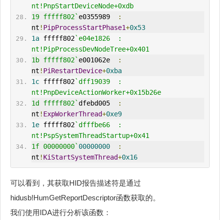
nt!PnpStartDeviceNode+0xdb
19 fffff802`
e0355989  
:
nt
!
PipProcessStartPhase1
+
0x53
1a
 fffff802
`e04e1826  : 
nt!PipProcessDevNodeTree+0x401
1b fffff802`
e001062e  
:
nt
!
PiRestartDevice
+
0xba
1c
 fffff802
`dff19039  : 
nt!PnpDeviceActionWorker+0x15b26e
1d fffff802`
dfebd005  
:
nt
!
ExpWorkerThread
+
0xe9
1e
 fffff802
`dfffbe66  : 
nt!PspSystemThreadStartup+0x41
1f 00000000`
00000000
:
nt
!
KiStartSystemThread
+
0x16
可以看到，其获取HID报告描述符是通过
hidusb!HumGetReportDescriptor函数获取的。
我们使用IDA进行分析该函数：