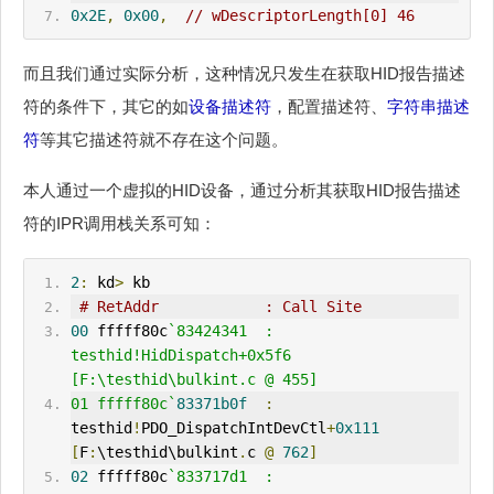
0x2E
,
0x00
,
// wDescriptorLength[0] 46
而且我们通过实际分析，这种情况只发生在获取HID报告描述
符的条件下，其它的如
设备描述符
，配置描述符、
字符串描述
符
等其它描述符就不存在这个问题。
本人通过一个虚拟的HID设备，通过分析其获取HID报告描述
符的IPR调用栈关系可知：
2
:
 kd
>
 kb
# RetAddr            : Call Site
00
 fffff80c
`83424341  : 
testhid!HidDispatch+0x5f6 
[F:\testhid\bulkint.c @ 455] 
01 fffff80c`
83371b0f
:
testhid
!
PDO_DispatchIntDevCtl
+
0x111
[
F
:
\testhid\bulkint
.
c 
@
762
]
02
 fffff80c
`833717d1  : 