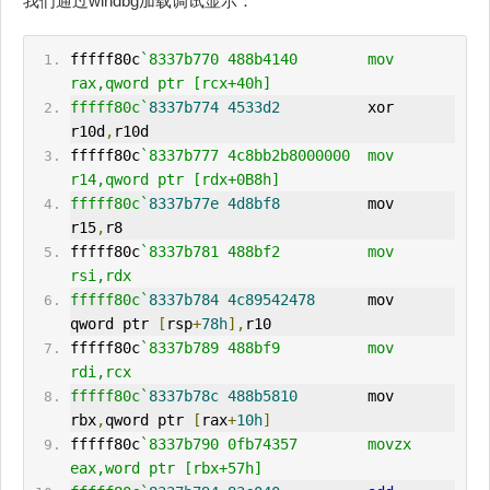
我们通过windbg加载调试显示：
fffff80c
`8337b770 488b4140        mov     
rax,qword ptr [rcx+40h]
fffff80c`
8337b774
4533d2
          xor     
r10d
,
r10d
fffff80c
`8337b777 4c8bb2b8000000  mov     
r14,qword ptr [rdx+0B8h]
fffff80c`
8337b77e
4d8bf8
          mov     
r15
,
r8
fffff80c
`8337b781 488bf2          mov     
rsi,rdx
fffff80c`
8337b784
4c89542478
      mov     
qword ptr 
[
rsp
+
78h
],
r10
fffff80c
`8337b789 488bf9          mov     
rdi,rcx
fffff80c`
8337b78c
488b5810
        mov     
rbx
,
qword ptr 
[
rax
+
10h
]
fffff80c
`8337b790 0fb74357        movzx   
eax,word ptr [rbx+57h]