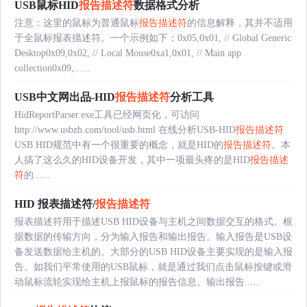
USB鼠标HID
报告描述符
数据格式分析
注意：这里的鼠标为普通鼠标
报告描述符
的信息解释，其并不适用
于全鼠标报表描述符。一个示例如下：0x05,0x01, // Global Generic
Desktop0x09,0x02, // Local Mouse0xa1,0x01, // Main app
collection0x09,......
USB中文网出品-HID
报告描述符
分析工具
HidReportParser.exe工具已经网页化，可访问
http://www.usbzh.com/tool/usb.html 在线分析USB-HID
报告描述符
USB HID规范中有一个很重要的概念，就是HID的
报告描述符
。本
人搞了这么久的HID设备开发，其中一项最头疼的是HID
报告描述
符
的......
HID 报表描述符/
报告描述符
报表描述符用于描述USB HID设备与主机之间数据交互的格式。根
据数据的传输方向，分为输入报告和输出报告。输入报告是USB设
备发送数据给主机的。大部分的USB HID设备主要实现的是输入报
告。如我们平常使用的USB鼠标，就是通过我们点击鼠标按键或滑
动鼠标流轮实现给主机上报鼠标的报告信息。输出报告......