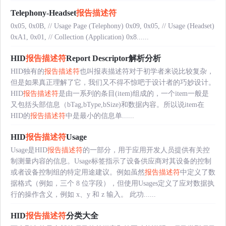
Telephony-Headset
报告描述符
0x05, 0x0B, // Usage Page (Telephony) 0x09, 0x05, // Usage (Headset)
0xA1, 0x01, // Collection (Application) 0x8......
HID
报告描述符
Report Descriptor解析分析
HID独有的
报告描述符
也叫报表描述符对于初学者来说比较复杂，
但是如果真正理解了它，我们又不得不惊吧于设计者的巧妙设计。
HID
报告描述符
是由一系列的条目(item)组成的，一个item一般是
又包括头部信息（bTag,bType,bSize)和数据内容。所以说item在
HID的
报告描述符
中是最小的信息单......
HID
报告描述符
Usage
Usage是HID
报告描述符
的一部分，用于应用开发人员提供有关控
制测量内容的信息。Usage标签指示了设备供应商对其设备的控制
或者设备控制组的特定用途建议。例如虽然
报告描述符
中定义了数
据格式（例如，三个 8 位字段），但使用Usages定义了应对数据执
行的操作含义，例如 x、y 和 z 输入。 此功......
HID
报告描述符
分类大全