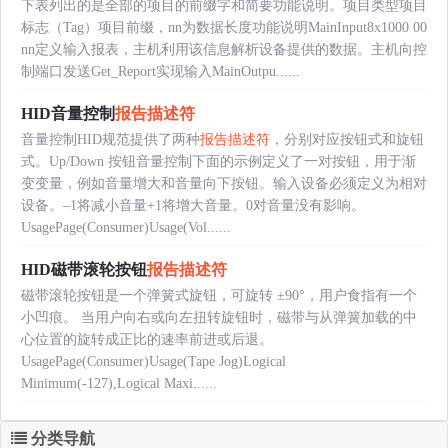
下表列出的是全部的项目的前缀字和简要功能说明。项目类型项目
标志（Tag）项目前缀，nn为数据长度功能说明MainInput8x1000 00
nn定义输入报表，主机利用该信息解析设备提供的数据。主机向控
制端口发送Get_Report实现输入MainOutpu......
HID音量控制
报告描述符
音量控制HID规范提供了两种
报告描述符
，分别对应按钮式和旋钮
式。Up/Down 按钮音量控制下面的示例定义了一对按钮，用于渐
变变量，例如音量增大和音量向下按钮。输入设备必须定义为相对
设备。–1将减小音量+1将增大音量。0对音量没有影响。
UsagePage(Consumer)Usage(Vol......
HID磁带滚轮按钮
报告描述符
磁带滚轮按钮是一个弹簧式旋钮，可旋转 ±90°，用户食指有一个
小凹痕。 当用户向右或向左扭转旋钮时，磁带与从弹簧加载的中
心位置的旋转成正比的速率前进或后退。
UsagePage(Consumer)Usage(Tape Jog)Logical
Minimum(-127),Logical Maxi......
分类导航