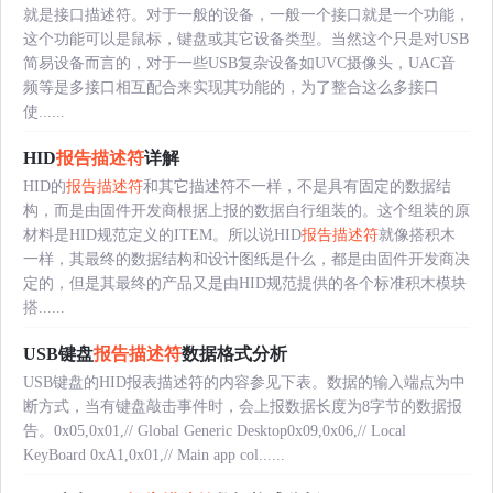
就是接口描述符。对于一般的设备，一般一个接口就是一个功能，
这个功能可以是鼠标，键盘或其它设备类型。当然这个只是对USB
简易设备而言的，对于一些USB复杂设备如UVC摄像头，UAC音
频等是多接口相互配合来实现其功能的，为了整合这么多接口
使......
HID
报告描述符
详解
HID的
报告描述符
和其它描述符不一样，不是具有固定的数据结
构，而是由固件开发商根据上报的数据自行组装的。这个组装的原
材料是HID规范定义的ITEM。所以说HID
报告描述符
就像搭积木
一样，其最终的数据结构和设计图纸是什么，都是由固件开发商决
定的，但是其最终的产品又是由HID规范提供的各个标准积木模块
搭......
USB键盘
报告描述符
数据格式分析
USB键盘的HID报表描述符的内容参见下表。数据的输入端点为中
断方式，当有键盘敲击事件时，会上报数据长度为8字节的数据报
告。0x05,0x01,// Global Generic Desktop0x09,0x06,// Local
KeyBoard 0xA1,0x01,// Main app col......