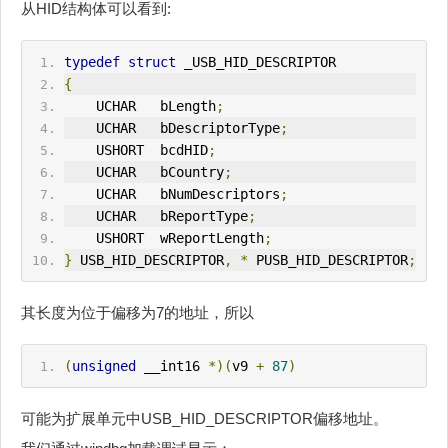
从HID结构体可以看到:
typedef
struct
 _USB_HID_DESCRIPTOR
{
    UCHAR   bLength
;
    UCHAR   bDescriptorType
;
    USHORT  bcdHID
;
    UCHAR   bCountry
;
    UCHAR   bNumDescriptors
;
    UCHAR   bReportType
;
    USHORT  wReportLength
;
}
 USB_HID_DESCRIPTOR
,
*
 PUSB_HID_DESCRIPTOR
;
其长度为位于偏移为7的地址，所以
(
unsigned
 __int16 
*)(
v9 
+
87
)
可能为扩展单元中USB_HID_DESCRIPTOR偏移地址。