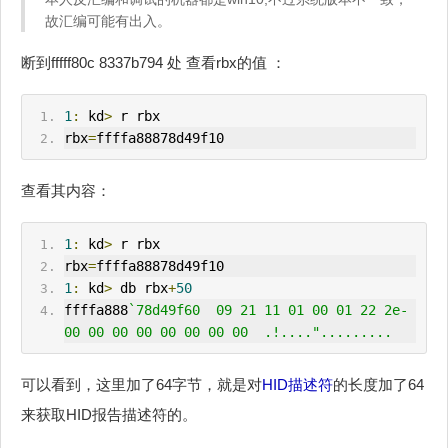
故汇编可能有出入。
断到fffff80c 8337b794 处 查看rbx的值 ：
1
:
 kd
>
 r rbx
rbx
=
ffffa88878d49f10
查看其内容：
1
:
 kd
>
 r rbx
rbx
=
ffffa88878d49f10
1
:
 kd
>
 db rbx
+
50
ffffa888
`78d49f60  09 21 11 01 00 01 22 2e-
00 00 00 00 00 00 00 00  .!....".........
可以看到，这里加了64字节，就是对
HID描述符
的长度加了64
来获取HID报告描述符的。