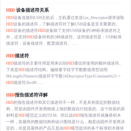
HID
设备描述符关系
HID
设备连接到USB主机后，主机通过发送Get_Descriptor请求读取
HID
设备的描述符，了解描述符对了解USB设备是至关重要的。
HID
设备的描述符
HID
设备除了支持USB设备的5种标准描述符之
外，还支持
HID
设备特有的3种描述符。这些描述符是：USB标准
描述符：设备描述符、配置描述符、......
HID
描述符
HID
描述符的主要作用是用来识别
HID
通信所使用的额外描述符。
下表是
HID
描述符结构。偏移量字段字节数数值类型说明
0bLength1Numeric描述符字节数1bDescriptorType1Constant0x21 =
HID
描述符2bcdH......
HID
报告描述符详解
HID
的报告描述符和其它描述符不一样，不是具有固定的数据结
构，而是由固件开发商根据上报的数据自行组装的。这个组装的原
材料是
HID
规范定义的ITEM。所以说
HID
报告描述符就像搭积木
一样，其最终的数据结构和设计图纸是什么，都是由固件开发商决
定的，但是其最终的产品又是由
HID
规范提供的各个标准积木模块