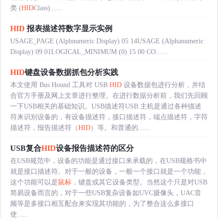
类 (
HID
Class)......
HID
报表描述符数字显示实例
USAGE_PAGE (Alphnumeric Display) 05 14USAGE (Alphanumeric
Display) 09 01LOGICAL_MINIMUM (0) 15 00 CO......
HID
键盘设备数据抓包分析实践
本文使用 Bus Hound 工具对 USB
HID
设备数据包进行分析，并结
合官方手册及网上文章进行整理。在进行数据分析前，我们先回顾
一下USB相关的基础知识。USB描述符USB 主机是通过各种描述
符来识别设备的，有设备描述符，接口描述符，端点描述符，字符
描述符，报告描述符（
HID
）等。和普通的......
USB复合
HID
设备报告描述符的区分
在USB规范中，设备的功能是通过接口来承载的，在USB规格书中
就是接口描述符。对于一般的设备，一般一个接口就是一个功能，
这个功能可以是
鼠标
，键盘或其它设备类型。当然这个只是对USB
简易设备而言的，对于一些USB复杂设备如UVC摄像头，UAC音
频等是多接口相互配合来实现其功能的，为了整合这么多接口
使......