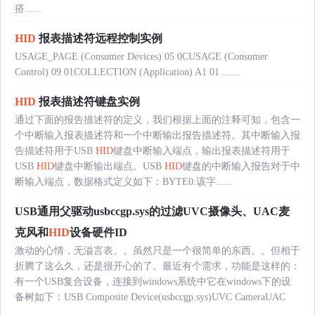
搭......
HID
报表描述符远程控制实例
USAGE_PAGE (Consumer Devices) 05 0CUSAGE (Consumer
Control) 09 01COLLECTION (Application) A1 01 ......
HID
报表描述符键盘实例
通过下面的报告描述符的定义，我们根据上面的注释可知，包含一
个中断输入报表描述符和一个中断输出报告描述符。其中断输入报
告描述符用于USB
HID
键盘中断输入端点，输出报表描述符用于
USB
HID
键盘中断输出端点。USB
HID
键盘的中断输入报告对于中
断输入端点，数据格式定义如下：BYTE0:该字......
USB通用父驱动usbccgp.sys的过滤UVC摄像头、UAC麦
克风和
HID
设备硬件ID
激动的心情，无溢言表。。虽然只是一个很简单的东西。。但相于
折腾了这么久，还是很开心的了。最近有个需求，功能是这样的：
有一个USB复合设备，连接到windows系统中它在windows下的设
备树如下：USB Composite Device(usbccgp.sys)UVC CameraUAC
......