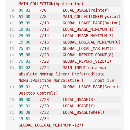
MA
IN
_COLLECTION(Applicatior)    
09
01
//6       LOCAL_USAGE(Pointer)    
A1 
00
//8       MAIN_COLLECTION(Physical)    
05
09
//10      GLOBAL_
USAGE_PAGE
(Button)    
19
01
//12      LOCAL_USAGE_MINIMUM(1)    
29
03
//14      LOCAL_USAGE_MAXIMUM(3)    
15
00
//16      GLOBAL_LOGICAL_MINIMUM(0)    
25
01
//18      GLOBAL_LOCAL_MAXIMUM(1)    
95
08
//20      GLOBAL_REPORT_COUNT(8)    
75
01
//22      GLOBAL_REPORT_SIZE(1)    
81
02
//24      MAIN_INPUT(data var 
absolute NoWrap linear PreferredState 
NoNullPosition NonVolatile )    Input 1.0
05
01
//26      GLOBAL_
USAGE_PAGE
(Generic 
Desktop Controls)    
09
30
//28      LOCAL_USAGE(X)    
09
31
//30      LOCAL_USAGE(Y)    
09
38
//32      LOCAL_USAGE(Wheel)    
15
81
//34      
GLOBAL_LOGICAL_MINIMUM(-127)    