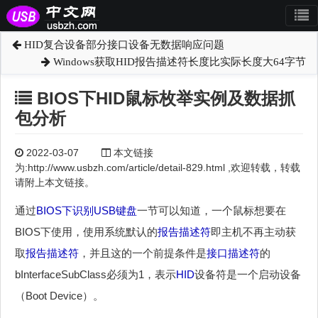
HID复合设备部分接口设备无数据响应问题
Windows获取HID报告描述符长度比实际长度大64字节
BIOS下HID鼠标枚举实例及数据抓
包分析
2022-03-07
本文链接
为:http://www.usbzh.com/article/detail-829.html ,欢迎转载，转载
请附上本文链接。
通过
BIOS下识别USB键盘
一节可以知道，一个鼠标想要在
BIOS下使用，使用系统默认的
报告描述符
即主机不再主动获
取
报告描述符
，并且这的一个前提条件是
接口描述符
的
bInterfaceSubClass必须为1，表示
HID
设备符是一个启动设备
（Boot Device）。