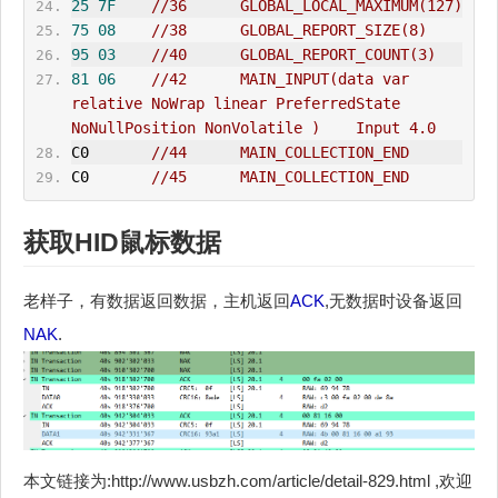
25
7F
//36      GLOBAL_LOCAL_MAXIMUM(127)    
75
08
//38      GLOBAL_REPORT_SIZE(8)    
95
03
//40      GLOBAL_REPORT_COUNT(3)    
81
06
//42      MAIN_INPUT(data var 
relative NoWrap linear PreferredState 
NoNullPosition NonVolatile )    Input 4.0
C0       
//44      MAIN_COLLECTION_END    
C0       
//45      MAIN_COLLECTION_END
获取
HID
鼠标数据
老样子，有数据返回数据，主机返回
ACK
,无数据时设备返回
NAK
.
本文链接为:http://www.usbzh.com/article/detail-829.html ,欢迎