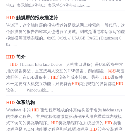
告02: 表示输出报告03: 表示特定报告wIndex......
HID
触摸屏的报表描述符
讲道理，这个触摸屏的报告描述符是我从网上搜索的一段代码，这
个触摸屏的报告内容本人也进行了测试。测试是通过本站编写的虚
拟触摸屏驱动实现的。0x05, 0x0d, // USAGE_PAGE (Digitizers) 0
0x......
HID
简介
HID
（Human Interface Device，人机接口设备）是USB设备中常
用的设备类型，是直接与人交互的USB设备，例如键盘、
鼠标
与游
戏杆等。在USB设备中，
HID
设备的成本较低。另外，
HID
设备并
不一定要有人机交互功能，只要符合
HID
类别规范的设备都是
HID
设备。 Windows操......
HID
体系结构
Windows 中的
HID
驱动程序堆栈的体系结构基于名为 hidclass.sys
的类驱动程序。 客户端和传输微型驱动程序从用户模式或内核模
式下访问的类驱动程序。
HID
类驱动程序在系统提供的
HID
类驱
动程序是 WDM 功能驱动程序和总线驱动程序
HID
设备安装程序