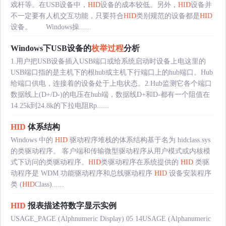
戏杆等。在USB设备中，
HID
设备的成本较低。另外，
HID
设备并
不一定要有人机交互功能，只要符合
HID
类别规范的设备都是
HID
设备。 Windows操......
Windows下USB设备的
枚举过程
分析
1.用户把USB设备插入USB端口或给系统启动时设备上电这里的
USB端口指的是主机下的根hub或主机下行端口上的hub端口。Hub
给端口供电，连接着的设备处于上电状态。2.Hub监测它各个端口
数据线上(D+/D-)的电压在hub端，数据线D+和D-都有一个阻值在
14.25k到24.8k的下拉电阻Rp......
HID
体系结构
Windows 中的
HID
驱动程序堆栈的体系结构基于名为 hidclass.sys
的类驱动程序。 客户端和传输微型驱动程序从用户模式或内核模
式下访问的类驱动程序。
HID
类驱动程序在系统提供的
HID
类驱
动程序是 WDM 功能驱动程序和总线驱动程序
HID
设备安装程序
类 (
HID
Class)......
HID
报表描述符数字显示实例
USAGE_PAGE (Alphnumeric Display) 05 14USAGE (Alphanumeric