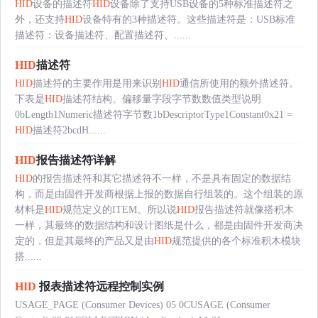
HID
设备的描述符
HID
设备除了支持USB设备的5种标准描述符之
外，还支持
HID
设备特有的3种描述符。这些描述符是：USB标准
描述符：设备描述符、配置描述符、......
HID
描述符
HID
描述符的主要作用是用来识别
HID
通信所使用的额外描述符。
下表是
HID
描述符结构。偏移量字段字节数数值类型说明
0bLength1Numeric描述符字节数1bDescriptorType1Constant0x21 =
HID
描述符2bcdH......
HID
报告描述符详解
HID
的报告描述符和其它描述符不一样，不是具有固定的数据结
构，而是由固件开发商根据上报的数据自行组装的。这个组装的原
材料是
HID
规范定义的ITEM。所以说
HID
报告描述符就像搭积木
一样，其最终的数据结构和设计图纸是什么，都是由固件开发商决
定的，但是其最终的产品又是由
HID
规范提供的各个标准积木模块
搭......
HID
报表描述符远程控制实例
USAGE_PAGE (Consumer Devices) 05 0CUSAGE (Consumer