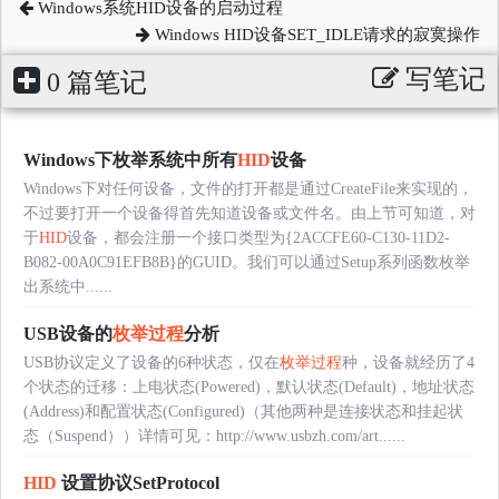
Windows系统HID设备的启动过程
Windows HID设备SET_IDLE请求的寂寞操作
写笔记
0 篇笔记
Windows下枚举系统中所有
HID
设备
Windows下对任何设备，文件的打开都是通过CreateFile来实现的，
不过要打开一个设备得首先知道设备或文件名。由上节可知道，对
于
HID
设备，都会注册一个接口类型为{2ACCFE60-C130-11D2-
B082-00A0C91EFB8B}的GUID。我们可以通过Setup系列函数枚举
出系统中......
USB设备的
枚举过程
分析
USB协议定义了设备的6种状态，仅在
枚举过程
种，设备就经历了4
个状态的迁移：上电状态(Powered)，默认状态(Default)，地址状态
(Address)和配置状态(Configured)（其他两种是连接状态和挂起状
态（Suspend））详情可见：http://www.usbzh.com/art......
HID
设置协议SetProtocol