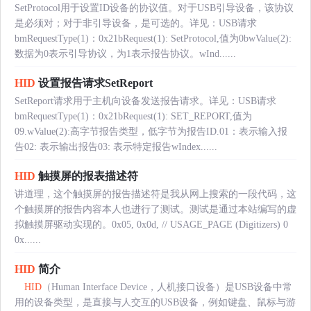
SetProtocol用于设置ID设备的协议值。对于USB引导设备，该协议
是必须对；对于非引导设备，是可选的。详见：USB请求
bmRequestType(1)：0x21bRequest(1): SetProtocol,值为0bwValue(2):
数据为0表示引导协议，为1表示报告协议。wInd......
HID
设置报告请求SetReport
SetReport请求用于主机向设备发送报告请求。详见：USB请求
bmRequestType(1)：0x21bRequest(1): SET_REPORT,值为
09.wValue(2):高字节报告类型，低字节为报告ID.01：表示输入报
告02: 表示输出报告03: 表示特定报告wIndex......
HID
触摸屏的报表描述符
讲道理，这个触摸屏的报告描述符是我从网上搜索的一段代码，这
个触摸屏的报告内容本人也进行了测试。测试是通过本站编写的虚
拟触摸屏驱动实现的。0x05, 0x0d, // USAGE_PAGE (Digitizers) 0
0x......
HID
简介
HID
（Human Interface Device，人机接口设备）是USB设备中常
用的设备类型，是直接与人交互的USB设备，例如键盘、鼠标与游