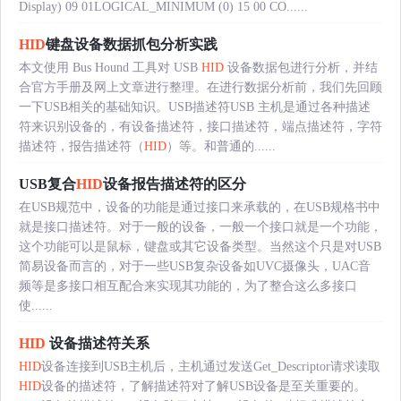
Display) 09 01LOGICAL_MINIMUM (0) 15 00 CO......
HID
键盘设备数据抓包分析实践
本文使用 Bus Hound 工具对 USB
HID
设备数据包进行分析，并结
合官方手册及网上文章进行整理。在进行数据分析前，我们先回顾
一下USB相关的基础知识。USB描述符USB 主机是通过各种描述
符来识别设备的，有设备描述符，接口描述符，端点描述符，字符
描述符，报告描述符（
HID
）等。和普通的......
USB复合
HID
设备报告描述符的区分
在USB规范中，设备的功能是通过接口来承载的，在USB规格书中
就是接口描述符。对于一般的设备，一般一个接口就是一个功能，
这个功能可以是鼠标，键盘或其它设备类型。当然这个只是对USB
简易设备而言的，对于一些USB复杂设备如UVC摄像头，UAC音
频等是多接口相互配合来实现其功能的，为了整合这么多接口
使......
HID
设备描述符关系
HID
设备连接到USB主机后，主机通过发送Get_Descriptor请求读取
HID
设备的描述符，了解描述符对了解USB设备是至关重要的。