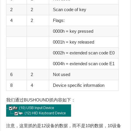
2
2
Scan code of key
4
2
Flags:
0000h = key pressed
0001h = key released
0002h = extended scan code E0
0004h = extended scan code E1
6
2
Not used
8
4
Device specific information
我们通过BUSHOUND抓内容如下：
注意，这里抓的是12设备的数据，而不是10的数据，10设备