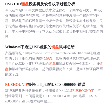
USB HID
键盘
设备树及设备枚举过程分析
今天在本站USB中文网微信技术交流群有一个同学在问关于HID设
备的报表描述符的东东。但是在问的过程中发现一个很严重的问
题，那就是它的它设备是一个复合设备，导致设备树比较复杂，关
于报表描述符与接口描述符等之间的相关对应关系不是很清楚。为
此，本人手中刚好有一个本人认为USB HID设备中相对比较复杂的
设......
Windows下通过USB虚拟的
键盘
鼠标总结
产品级详见：https://www.usbzh.com/article/detail-1182.html哐哐铛
铛的，终于把以前搞的虚拟
键盘
、鼠标的驱动代码重新整理完成,
并且在此基础上将USB虚拟的
键盘
和鼠标整合到一个驱动中。将
键
盘
和鼠标的代码合并在一起的原因很简单：第一是为了验证自己写
的这个虚......
BUSHOUND
抓包stall pid的USTS c0000004错误
对USB设备进行数据分析，使用最多的也就是
BUSHOUND
了，不
过经常遇到一个问题就是 USTS c0000004 stall pid 错误。USTS
c0000004 stall pid在本站中搜......