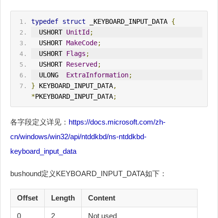
typedef
struct
 _KEYBOARD_INPUT_DATA 
{
  USHORT 
UnitId
;
  USHORT 
MakeCode
;
  USHORT 
Flags
;
  USHORT 
Reserved
;
  ULONG  
ExtraInformation
;
}
 KEYBOARD_INPUT_DATA
,
*
PKEYBOARD_INPUT_DATA
;
各字段定义详见：
https://docs.microsoft.com/zh-
cn/windows/win32/api/ntddkbd/ns-ntddkbd-
keyboard_input_data
bushound定义KEYBOARD_INPUT_DATA如下：
Offset
Length
Content
0
2
Not used