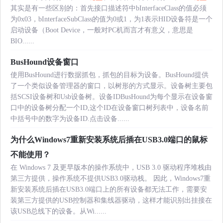
其实是有一些区别的：首先接口描述符中bInterfaceClass的值必须
为0x03，bInterfaceSubClass的值为0或1，为1表示HID设备符是一个
启动设备（Boot Device，一般对PC机而言才有意义，意思是
BIO......
BusHound设备窗口
使用BusHound进行数据抓包，抓包的目标为设备。BusHound提供
了一个类似设备管理器的窗口，以树形的方式显示。设备树主要包
括SCSI设备树和Usb设备树。设备IDBusHound为每个显示在设备窗
口中的设备树分配一个ID,这个ID在设备窗口树列表中，设备名前
中括号中的数字为设备ID.点击设备......
为什么Windows7重新安装系统后插在USB3.0端口的鼠标
不能使用？
在 Windows 7 及更早版本的操作系统中，USB 3.0 驱动程序堆栈由
第三方提供，操作系统不提供USB3.0驱动栈。 因此，Windows7重
新安装系统后插在USB3.0端口上的所有设备都无法工作，需要安
装第三方提供的USB控制器和集线器驱动，这样才能识别出挂接在
该USB总线下的设备。从Wi......