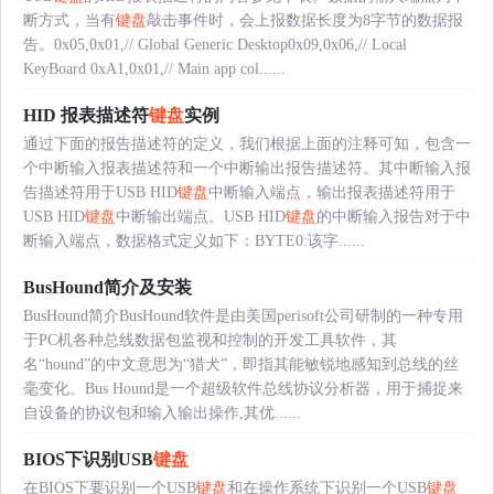
断方式，当有
键盘
敲击事件时，会上报数据长度为8字节的数据报
告。0x05,0x01,// Global Generic Desktop0x09,0x06,// Local
KeyBoard 0xA1,0x01,// Main app col......
HID 报表描述符
键盘
实例
通过下面的报告描述符的定义，我们根据上面的注释可知，包含一
个中断输入报表描述符和一个中断输出报告描述符。其中断输入报
告描述符用于USB HID
键盘
中断输入端点，输出报表描述符用于
USB HID
键盘
中断输出端点。USB HID
键盘
的中断输入报告对于中
断输入端点，数据格式定义如下：BYTE0:该字......
BusHound简介及安装
BusHound简介BusHound软件是由美国perisoft公司研制的一种专用
于PC机各种总线数据包监视和控制的开发工具软件，其
名“hound”的中文意思为“猎犬”，即指其能敏锐地感知到总线的丝
毫变化。Bus Hound是一个超级软件总线协议分析器，用于捕捉来
自设备的协议包和输入输出操作,其优......
BIOS下识别USB
键盘
在BIOS下要识别一个USB
键盘
和在操作系统下识别一个USB
键盘