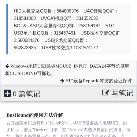
HID人机交互QQ群：564808376 UAC音频QQ群：
218581009 UVC相机QQ群：331552032
BOT&UASP大容量存储QQ群：258159197 STC-
USB单片机QQ群：315457461 USB技术交流QQ群
2:580684376 USB技术交流QQ群：
952873936 USB技术交流3:1031974172
Windows系统USB鼠标MOUSE_INPUT_DATA24字节长度解
析(BUSHOUND可抓包）
HID设备ReportId冲突的验证探讨
写笔记
0 篇笔记
BusHound的使用方法详解
在开始菜单日运行Bus Hound软件，将USB设备插入电脑U口。如
图所示，进入”Devices”目录，在”Devices”内选择要监听的设备。例
如：我的设备置是一个U盘，则装置为USB大容量储存设备，点