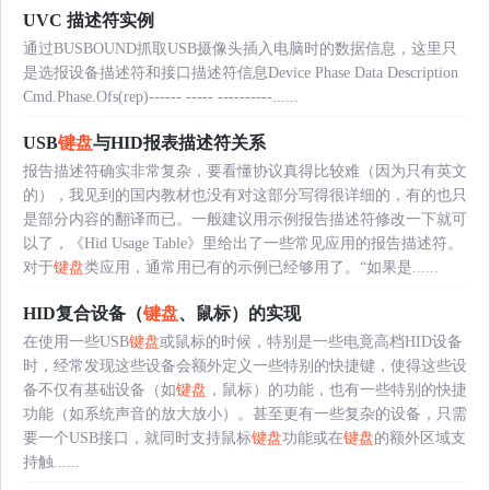
UVC 描述符实例
通过BUSBOUND抓取USB摄像头插入电脑时的数据信息，这里只
是选报设备描述符和接口描述符信息Device Phase Data Description
Cmd.Phase.Ofs(rep)------ ----- ----------......
USB
键盘
与HID报表描述符关系
报告描述符确实非常复杂，要看懂协议真得比较难（因为只有英文
的），我见到的国内教材也没有对这部分写得很详细的，有的也只
是部分内容的翻译而已。一般建议用示例报告描述符修改一下就可
以了，《Hid Usage Table》里给出了一些常见应用的报告描述符。
对于
键盘
类应用，通常用已有的示例已经够用了。“如果是......
HID复合设备（
键盘
、鼠标）的实现
在使用一些USB
键盘
或鼠标的时候，特别是一些电竟高档HID设备
时，经常发现这些设备会额外定义一些特别的快捷键，使得这些设
备不仅有基础设备（如
键盘
，鼠标）的功能，也有一些特别的快捷
功能（如系统声音的放大放小）。甚至更有一些复杂的设备，只需
要一个USB接口，就同时支持鼠标
键盘
功能或在
键盘
的额外区域支
持触......