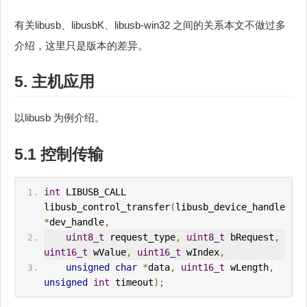
有关libusb、libusbK、libusb-win32 之间的关系本文不做过多
介绍，这里只是版本的差异。
5. 主机应用
以libusb 为例介绍。
5.1
控制传输
int
 LIBUSB_CALL 
libusb_control_transfer
(
libusb_device_handle 
*
dev_handle
,
uint8_t
 request_type
,
uint8_t
 b
Request
,
uint16_t
 wValue
,
uint16_t
 wIndex
,
unsigned
char
*
data
,
uint16_t
 wLength
,
unsigned
int
 timeout
);