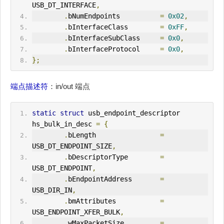
USB_DT_
IN
TERFACE
,
.
bNumEndpoints          
=
0x02
,
.
bInterfaceClass        
=
0xFF
,
.
bInterfaceSubClass     
=
0x0
,
.
bInterfaceProtocol     
=
0x0
,
};
端点描述符
：in/out 端点
static
struct
 usb_endpoint_descriptor 
hs_bulk_in_desc 
=
{
.
bLength                
=
USB_DT_ENDPO
IN
T_SIZE
,
.
bDescriptorType        
=
USB_DT_ENDPO
IN
T
,
.
bEndpointAddress       
=
USB_DIR_IN
,
.
bmAttributes           
=
USB_ENDPOINT_XFER_BULK
,
.
wMaxPacketSize         
=