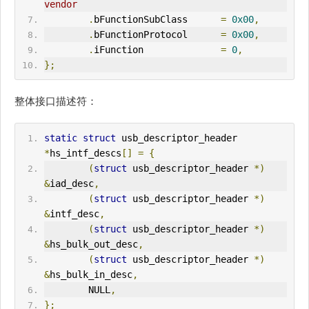
vendor
.
bFunctionSubClass      
=
0x00
,
.
bFunctionProtocol      
=
0x00
,
.
iFunction              
=
0
,
};
整体接口描述符：
static
struct
 usb_descriptor_header 
*
hs_intf_descs
[]
=
{
(
struct
 usb_descriptor_header 
*)
&
iad_desc
,
(
struct
 usb_descriptor_header 
*)
&
intf_desc
,
(
struct
 usb_descriptor_header 
*)
&
hs_bulk_out_desc
,
(
struct
 usb_descriptor_header 
*)
&
hs_bulk_in_desc
,
        NULL
,
};