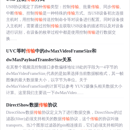
USB协议规定了四种
传输
类型：控制
传输
、批量
传输
、同步
传输
、
中断
传输
。控制
传输
是一种特殊的
传输
方式。当USB设备初次连接
主机时，用控制
传输
传送控制命令等对设备进行配置。同时设备接
入主机时，需要通过控制
传输
去获取USB设备的描述符以及对设备
进行识别，在设备的枚举过程中都是使用控制
传输
进行数据交
换......
UVC等时
传输
中的dwMaxVideoFrameSize和
dwMaxPayloadTransferSize关系
在其整个视频流控制接口参数偏移地址18处的字段为一4字节的
dwMaxVideoFrameSize,代表的是如果选择当前数据帧格式，其一帧
图像的最大数据量大小，以字节为单位。关于
dwMaxVideoFrameSize的计算可以参考 YUV2摄像头相关数据大小
计算。这里我们主要说一下dwMaxVideo......
DirectShow数据
传输
协议
DirectShow数据
传输
协议定义为了进行数据交换，DirectShow的过
滤器(filter)必须支持相关的数据
传输
协议，这个
传输
的协议叫做
transports。当2个图形过滤器的pin相连接后，它们必须支持相同的