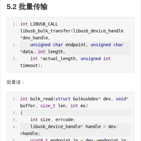
5.2 批量传输
int
 LIBUSB_CALL 
libusb_bulk_transfer
(
libusb_device_handle 
*
dev_handle
,
unsigned
char
 endpoint
,
unsigned
char
*
data
,
int
 length
,
int
*
actual_length
,
unsigned
int
timeout
);
批量读：
int
 bulk_read
(
struct
 bulkusbdev
*
 dev
,
void
*
buffer
,
size_t
 len
,
int
 ms
)
{
int
 size
,
 errcode
;
    libusb_device_handle
*
 handle 
=
 dev
-
>
handle
;
uint8_t
 endpoint_in 
=
 dev
->
endpoint_in
;