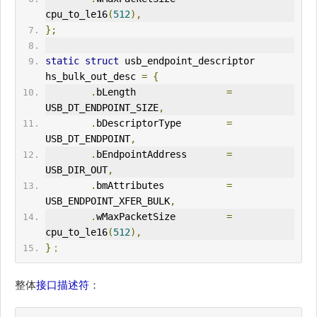
cpu_to_le16
(
512
),
};
static
struct
 usb_endpoint_descriptor 
hs_bulk_out_desc 
=
{
.
bLength                
=
USB_DT_ENDPOINT_SIZE
,
.
bDescriptorType        
=
USB_DT_ENDPOINT
,
.
bEndpointAddress       
=
USB_DIR_
OUT
,
.
bmAttributes           
=
USB_ENDPOINT_XFER_BULK
,
.
wMaxPacketSize         
=
cpu_to_le16
(
512
),
}；
整体
接口描述符
：