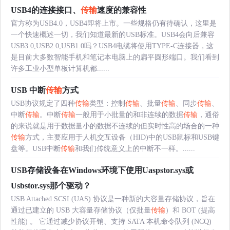
USB4的连接接口、
传输
速度的兼容性
官方称为USB4.0，USB4即将上市。一些规格仍有待确认，这里是
一个快速概述一切，我们知道最新的USB标准。USB4会向后兼容
USB3.0,USB2.0,USB1.0吗？USB4电缆将使用TYPE-C连接器，这
是目前大多数智能手机和笔记本电脑上的扁平圆形端口。我们看到
许多工业小型单板计算机都......
USB 中断
传输
方式
USB协议规定了四种
传输
类型：控制
传输
、批量
传输
、同步
传输
、
中断
传输
。中断
传输
一般用于小批量的和非连续的数据
传输
，通俗
的来说就是用于数据量小的数据不连续的但实时性高的场合的一种
传输
方式，主要应用于人机交互设备（HID)中的USB鼠标和USB键
盘等。USB中断
传输
和我们传统意义上的中断不一样。......
USB存储设备在Windows环境下使用Uaspstor.sys或
Usbstor.sys那个驱动？
USB Attached SCSI (UAS) 协议是一种新的大容量存储协议，旨在
通过已建立的 USB 大容量存储协议（仅批量
传输
）和 BOT (提高
性能) 。 它通过减少协议开销、支持 SATA 本机命令队列 (NCQ)