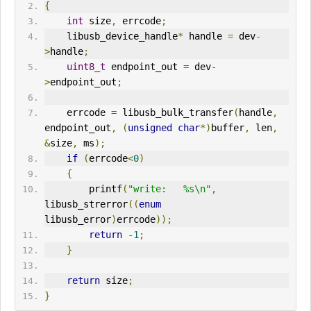
{
int
 size
,
 errcode
;
    libusb_device_handle
*
 handle 
=
 dev
-
>
handle
;
uint8_t
 endpoint_out 
=
 dev
-
>
endpoint_out
;
    errcode 
=
 libusb_bulk_transfer
(
handle
,
endpoint_out
,
(
unsigned
char
*)
buffer
,
 len
,
&
size
,
 ms
);
if
(
errcode
<
0
)
{
        printf
(
"write:   %s\n"
,
libusb_strerror
((
enum
libusb_error
)
errcode
));
return
-
1
;
}
return
 size
;
}