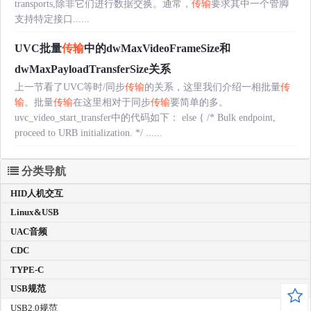
transports,除非它们进行数据交换。通常，
传输
要求其中一个管脚
支持特定接口......
UVC批量
传输
中的dwMaxVideoFrameSize和
dwMaxPayloadTransferSize关系
上一节看了UVC等时/同步
传输
的关系，这里我们介绍一相批量
传
输
。批量
传输
在这里相对于同步
传输
要简单的多。
uvc_video_start_transfer中的代码如下： else { /* Bulk endpoint,
proceed to URB initialization. */ ......
分类导航
HID人机交互
Linux&USB
UAC音频
CDC
TYPE-C
USB规范
USB2.0规范