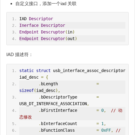
自定义接口，添加一个iad 关联
IAD 
Descriptor
Inerface
Descriptor
Endpoint
Descruptor
(
in
)
Endpoint
Descruptor
(
out
)
IAD 描述符：
static
struct
 usb_interface_assoc_descriptor 
iad_desc 
=
{
.
bLength                
=
sizeof
(
iad_desc
),
.
bDescriptorType        
=
USB_DT_INTERFACE_ASSOCIATION
,
.
bFirstInterface        
=
0
,
// 动
态修改
.
bInterfaceCount        
=
1
,
.
bFunctionClass         
=
0xFF
,
// 