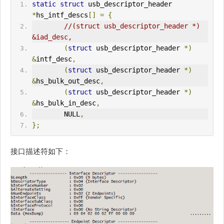
static
struct
 usb_descriptor_header 
*
hs_intf_descs
[]
=
{
//(struct usb_descriptor_header *) 
&iad_desc,
(
struct
 usb_descriptor_header 
*)
&
intf_desc
,
(
struct
 usb_descriptor_header 
*)
&
hs_bulk_out_desc
,
(
struct
 usb_descriptor_header 
*)
&
hs_bulk_in_desc
,
        NULL
,
};
接口描述符如下：