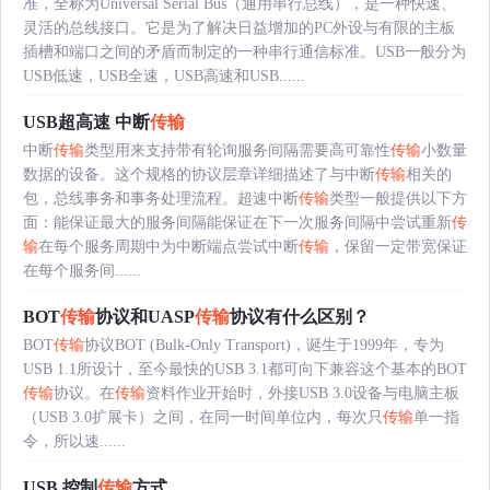
准，全称为Universal Serial Bus（通用串行总线），是一种快速、
灵活的总线接口。它是为了解决日益增加的PC外设与有限的主板
插槽和端口之间的矛盾而制定的一种串行通信标准。USB一般分为
USB低速，USB全速，USB高速和USB......
USB超高速 中断
传输
中断
传输
类型用来支持带有轮询服务间隔需要高可靠性
传输
小数量
数据的设备。这个规格的协议层章详细描述了与中断
传输
相关的
包，总线事务和事务处理流程。超速中断
传输
类型一般提供以下方
面：能保证最大的服务间隔能保证在下一次服务间隔中尝试重新
传
输
在每个服务周期中为中断端点尝试中断
传输
，保留一定带宽保证
在每个服务间......
BOT
传输
协议和UASP
传输
协议有什么区别？
BOT
传输
协议BOT (Bulk-Only Transport)，诞生于1999年，专为
USB 1.1所设计，至今最快的USB 3.1都可向下兼容这个基本的BOT
传输
协议。在
传输
资料作业开始时，外接USB 3.0设备与电脑主板
（USB 3.0扩展卡）之间，在同一时间单位内，每次只
传输
单一指
令，所以速......
USB 控制
传输
方式