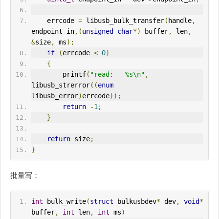
    errcode 
=
 libusb_bulk_transfer
(
handle
,
endpoint_in
,(
unsigned
char
*)
 buffer
,
 len
,
&
size
,
 ms
);
if
(
errcode 
<
0
)
{
        printf
(
"read:   %s\n"
,
libusb_strerror
((
enum
libusb_error
)
errcode
));
return
-
1
;
}
return
 size
;
}
批量写：
int
 bulk_write
(
struct
 bulkusbdev
*
 dev
,
void
*
buffer
,
int
 len
,
int
 ms
)