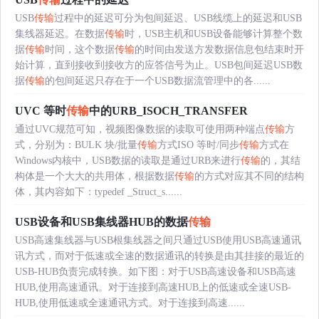
USB
传输
过程中的延迟可分为包间延迟、USB线缆上的延迟和USB
集线器延迟。在数据
传输
时，USB主机和USB设备能够计算整个数
据
传输
时间，这个数据
传输
的时间由发送方发数据信息包结束时开
始计算，直到接收到接收方的应答信号为止。USB包间延迟USB数
据
传输
的包间延迟只存在于一个USB数据流管理中的各......
UVC 等时
传输
中的URB_ISOCH_TRANSFER
通过UVC规范可知，视频图像数据的读取可使用两种端点
传输
方
式，分别为：BULK 块/批量
传输
方式ISO 等时/同步
传输
方式在
Windows内核中，USB数据的读取是通过URB来进行
传输
的，其结
构体是一个大大的共用体，根据数据
传输
的方式对应其不同的结构
体，其内容如下：typedef _Struct_s......
USB设备和USB集线器HUB的数据
传输
USB高速集线器与USB根集线器之间只通过USB使用USB高速通讯
讯方式，而对于低速或全速的数据通讯的转换是由其挂接的最近的
USB-HUB负责完成转换。如下图：对于USB高速设备和USB高速
HUB,使用高速通讯。对于连接到高速HUB上的低速或全速USB-
HUB,使用低速或全速通讯方式。对于连接到高速......