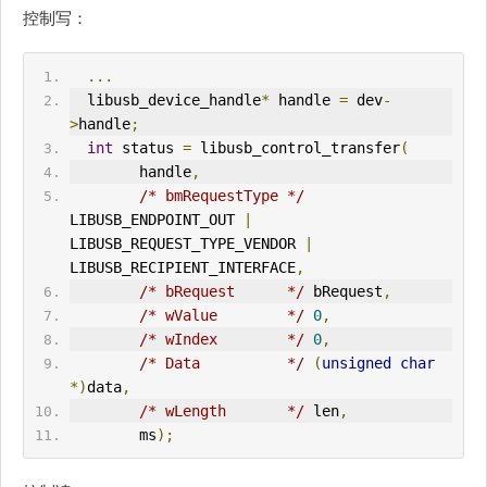
控制写：
...
  libusb_device_handle
*
 handle 
=
 dev
-
>
handle
;
int
 status 
=
 libusb_control_transfer
(
        handle
,
/* bm
Request
Type */
LIBUSB_ENDPOINT_
OUT
|
LIBUSB_REQUEST_TYPE_VENDOR 
|
LIBUSB_RECIPIENT_INTERFACE
,
/* b
Request
      */
 bRequest
,
/* wValue        */
0
,
/* wIndex        */
0
,
/* Data          */
(
unsigned
char
*)
data
,
/* wLength       */
 len
,
        ms
);