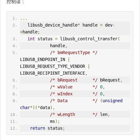
控制读：
...
   libusb_device_handle
*
 handle 
=
 dev
-
>
handle
;
int
 status 
=
 libusb_control_transfer
(
            handle
,
/* bmRequestType */
LIBUSB_ENDPOINT_IN 
|
LIBUSB_REQUEST_TYPE_VENDOR 
|
LIBUSB_RECIPIENT_INTERFACE
,
/* bRequest      */
 bRequest
,
/* wValue        */
0
,
/* wIndex        */
0
,
/* Data          */
(
unsigned
char
*)(*
data
),
/* wLength       */
 len
,
            ms
);
return
 status
;