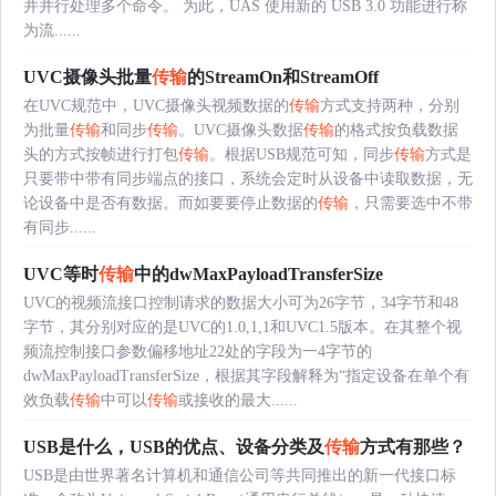
并并行处理多个命令。 为此，UAS 使用新的 USB 3.0 功能进行称
为流......
UVC摄像头批量
传输
的StreamOn和StreamOff
在UVC规范中，UVC摄像头视频数据的
传输
方式支持两种，分别
为批量
传输
和同步
传输
。UVC摄像头数据
传输
的格式按负载数据
头的方式按帧进行打包
传输
。根据USB规范可知，同步
传输
方式是
只要带中带有同步端点的接口，系统会定时从设备中读取数据，无
论设备中是否有数据。而如要要停止数据的
传输
，只需要选中不带
有同步......
UVC等时
传输
中的dwMaxPayloadTransferSize
UVC的视频流接口控制请求的数据大小可为26字节，34字节和48
字节，其分别对应的是UVC的1.0,1,1和UVC1.5版本。在其整个视
频流控制接口参数偏移地址22处的字段为一4字节的
dwMaxPayloadTransferSize，根据其字段解释为“指定设备在单个有
效负载
传输
中可以
传输
或接收的最大......
USB是什么，USB的优点、设备分类及
传输
方式有那些？
USB是由世界著名计算机和通信公司等共同推出的新一代接口标