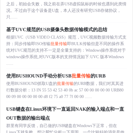
之后，初始会失败，我之前在弄USB虚拟鼠标的时候也遇到此类情
况。不过由于这个设备是U盘，本人还没有研究USB存储协议，
只......
基于UVC规范的USB摄像头数据传输模式的总结
根据UVC（USB VIDEO CLASS）规范，UVC视频数据传输方式支
持：同步传输即ISO传输
批量传输
即BULK传输但是不同的操作系
统对UVC规范的支持不一定是全量支持的：Windows操作系统对于
windows操作系统,对UVC版本的支持情况如下:UVC 版本Windows
......
使用BUSHOUND手动分析USB
批量传输
的URB
使用BUSHOUND抓取U盘的
批量传输
的URB数据，我们对其其进
行数据分析：13 IN 55 53 42 53 40 0b ac 57 00 00 00 00 00 URB80
00 09 00 00 00 00 00 d8 f2 75 a0 77 7f 00 00 ......
USB键盘在Linux环境下一直返回NAK的输入端点和一直
OUT数据的输出端点
群里有同学反馈，自己做的USB键盘在Windows下正常，但在
Linux下就失败，想让帮忙分析一下原因。一个比较好的消息是他