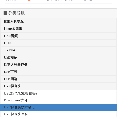
分类导航
HID人机交互
Linux&USB
UAC音频
CDC
TYPE-C
USB规范
USB大容量存储
USB百科
USB周边
UVC摄像头
UVC规范(USB摄像头)
DirectShow学习
UVC摄像头技术笔记
UVC摄像头百科