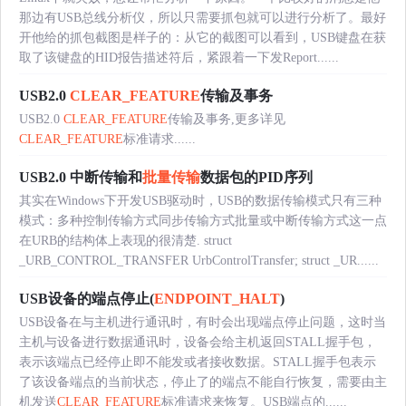
那边有USB总线分析仪，所以只需要抓包就可以进行分析了。最好
开他给的抓包截图是样子的：从它的截图可以看到，USB键盘在获
取了该键盘的HID报告描述符后，紧跟着一下发Report......
USB2.0
CLEAR_FEATURE
传输及事务
USB2.0
CLEAR_FEATURE
传输及事务,更多详见
CLEAR_FEATURE
标准请求......
USB2.0 中断传输和
批量传输
数据包的PID序列
其实在Windows下开发USB驱动时，USB的数据传输模式只有三种
模式：多种控制传输方式同步传输方式批量或中断传输方式这一点
在URB的结构体上表现的很清楚. struct
_URB_CONTROL_TRANSFER UrbControlTransfer; struct _UR......
USB设备的端点停止(
ENDPOINT_HALT
)
USB设备在与主机进行通讯时，有时会出现端点停止问题，这时当
主机与设备进行数据通讯时，设备会给主机返回STALL握手包，
表示该端点已经停止即不能发或者接收数据。STALL握手包表示
了该设备端点的当前状态，停止了的端点不能自行恢复，需要由主
机发送
CLEAR_FEATURE
标准请求来恢复。USB端点的......