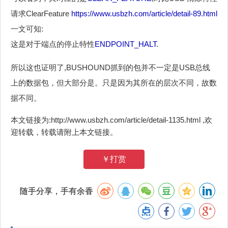
请求ClearFeature
https://www.usbzh.com/article/detail-89.html
一文可知:
这是对于端点的停止特性
ENDPOINT_HALT
.
所以这也证明了,BUSHOUND抓到的包并不一定是USB总线
上的数据包，但大部分是。只是因为其所在的层次不同，故数
据不同。
本文链接为:http://www.usbzh.com/article/detail-1135.html ,欢
迎转载，转载请附上本文链接。
￥打赏
随手分享，手有余香