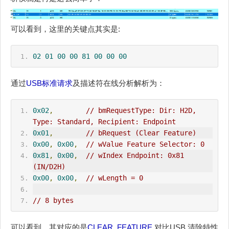
可以看到，这里的关键点其实是:
02
01
00
00
81
00
00
00
通过
USB
标准请求
及描述符在线分析解析为：
0x02
,
// bm
Request
Type: Dir: H2D, 
Type: Standard, Recipient: Endpoint
0x01
,
// b
Request
 (Clear Feature)
0x00
,
0x00
,
// wValue Feature Selector: 0
0x81
,
0x00
,
// wIndex Endpoint: 0x81 
(IN/D2H)
0x00
,
0x00
,
// wLength = 0
// 8 bytes
可以看到，其对应的是
CLEAR_FEATURE
,对比USB 清除特性