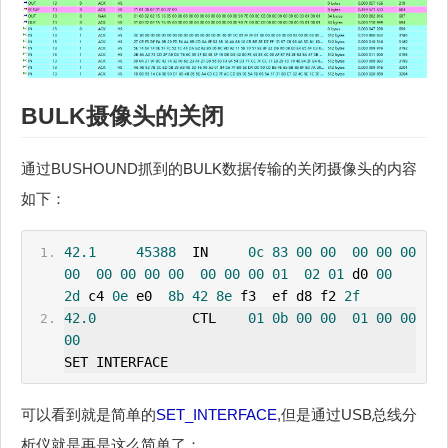
BULK摄像头的关闭
通过BUSHOUND抓到的BULK数据传输的关闭摄像头的内容
如下：
42.1
45388
  IN     
0c
83
00
00
00
00
00
00
00
00
00
00
00
00
00
01
02
01
 d0 
00
2d
 c4 
0e
 e0  
8b
42
8e
 f3  ef d8 f2 
2f
42.0
            CTL    
01
0b
00
00
01
00
00
00
SET INTERFACE
可以看到就是简单的
SET_INTERFACE
,但是通过USB总线分
析仪就是再是这么简单了：