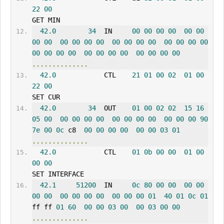
22
00
GET MIN       
42.0
34
  IN     
00
00
00
00
00
00
00
00
00
00
00
00
00
00
00
00
00
00
00
00
00
00
00
00
00
00
00
00
00
00
00
00
..............
42.0
            CTL    
21
01
00
02
01
00
22
00
SET CUR       
42.0
34
OUT
01
00
02
02
15
16
05
00
00
00
00
00
00
00
00
00
00
00
00
90
7e
00
0c
 c8  
00
00
00
00
00
00
03
01
..............
42.0
            CTL    
01
0b
00
00
01
00
00
00
SET INTERFACE 
42.1
51200
  IN     
0c
80
00
00
00
00
00
00
00
00
00
00
00
00
00
01
40
01
0c
01
ff ff 
01
60
00
00
03
00
00
03
00
00
..............