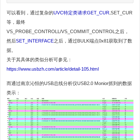
可以看到，通过复杂的
UVC
特定类请求
GET_CUR
,SET_CUR
等，最终
VS_PROBE_CONTROLL/VS_COMMIT_CONTROL之后，
然后
SET_INTERFACE
之后，通过BULK端点0x81获取到了数
据。
关于其具体的类似分析可参见：
https://www.usbzh.com/article/detail-105.html
而通过南京沁恒的USB总线分析仪USB2.0 Monior抓到的数据
类示：