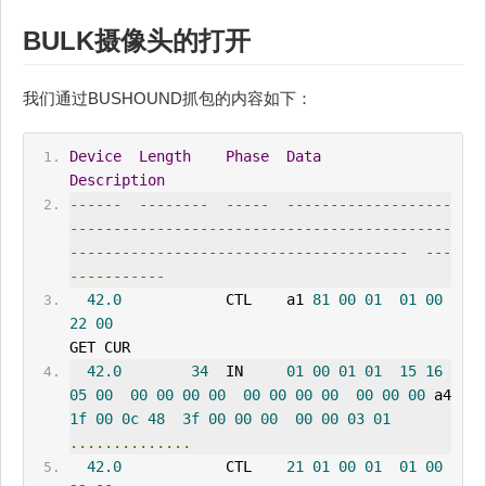
BULK摄像头的打开
我们通过BUSHOUND抓包的内容如下：
Device
Length
Phase
Data
Description
------
--------
-----
-------------------
--------------------------------------------
---------------------------------------
---
-----------
42.0
            CTL    a1 
81
00
01
01
00
22
00
GET CUR       
42.0
34
  IN     
01
00
01
01
15
16
05
00
00
00
00
00
00
00
00
00
00
00
00
 a4  
1f
00
0c
48
3f
00
00
00
00
00
03
01
..............
42.0
            CTL    
21
01
00
01
01
00