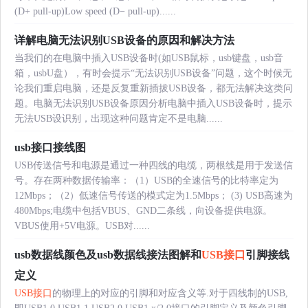
(D+ pull-up)Low speed (D− pull-up)......
详解电脑无法识别USB设备的原因和解决方法
当我们的在电脑中插入USB设备时(如USB鼠标，usb键盘，usb音
箱，usbU盘），有时会提示“无法识别USB设备”问题，这个时候无
论我们重启电脑，还是反复重新插拔USB设备，都无法解决这类问
题。电脑无法识别USB设备原因分析电脑中插入USB设备时，提示
无法USB设识别，出现这种问题肯定不是电脑......
usb接口接线图
USB传送信号和电源是通过一种四线的电缆，两根线是用于发送信
号。存在两种数据传输率：（1）USB的全速信号的比特率定为
12Mbps；（2）低速信号传送的模式定为1.5Mbps； (3) USB高速为
480Mbps;电缆中包括VBUS、GND二条线，向设备提供电源。
VBUS使用+5V电源。USB对......
usb数据线颜色及usb数据线接法图解和
USB接口
引脚接线
定义
USB接口
的物理上的对应的引脚和对应含义等.对于四线制的USB,