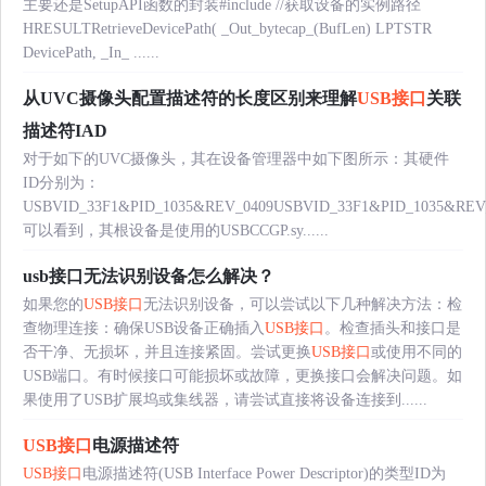
主要还是SetupAPI函数的封装#include
//获取设备的实例路径
HRESULTRetrieveDevicePath( _Out_bytecap_(BufLen) LPTSTR
DevicePath, _In_ ......
从UVC摄像头配置描述符的长度区别来理解
USB接口
关联
描述符IAD
对于如下的UVC摄像头，其在设备管理器中如下图所示：其硬件
ID分别为：
USBVID_33F1&PID_1035&REV_0409USBVID_33F1&PID_1035&REV
可以看到，其根设备是使用的USBCCGP.sy......
usb接口无法识别设备怎么解决？
如果您的
USB接口
无法识别设备，可以尝试以下几种解决方法：检
查物理连接：确保USB设备正确插入
USB接口
。检查插头和接口是
否干净、无损坏，并且连接紧固。尝试更换
USB接口
或使用不同的
USB端口。有时候接口可能损坏或故障，更换接口会解决问题。如
果使用了USB扩展坞或集线器，请尝试直接将设备连接到......
USB接口
电源描述符
USB接口
电源描述符(USB Interface Power Descriptor)的类型ID为