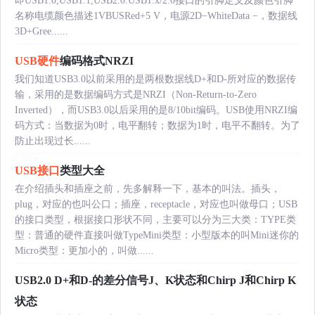
即USB1.0,USB1.1,USB2.0.USB1.x/2.0接口的引脚定义及颜色引脚
名称电缆颜色描述1VBUSRed+5 V，电源2D−WhiteData −，数据线
3D+Gree......
USB硬件
编码格式NRZI
我们知道USB3.0以前采用的是两根数据线D+和D-所对应的数据传
输，采用的是数据编码方式是NRZI（Non-Return-to-Zero
Inverted），而USB3.0以后采用的是8/10bit编码。USB使用NRZI编
码方式：当数据为0时，电平翻转；数据为1时，电平不翻转。为了
防止出现过长......
USB接口
类型大全
在介绍插头和插座之前，先多解释一下，基本的叫法。插头，
plug，对应的也叫公口；插座，receptacle，对应也叫做母口；USB
的接口类型，根据接口形状不同，主要可以分为三大类：TYPE类
型：普通的硬件直接叫做TypeMini类型：小型版本的叫Mini迷你的
Micro类型：更加小的，叫做......
USB2.0 D+和D-的差分信号J、K状态和Chirp J和Chirp K
状态