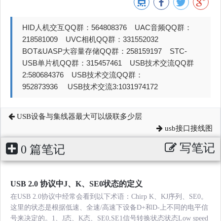
HID人机交互QQ群：564808376 UAC音频QQ群：
218581009 UVC相机QQ群：331552032
BOT&UASP大容量存储QQ群：258159197 STC-
USB单片机QQ群：315457461 USB技术交流QQ群
2:580684376 USB技术交流QQ群：
952873936 USB技术交流3:1031974172
USB设备与集线器最大可以级联多少层
usb接口接线图
写笔记
0 篇笔记
USB 2.0 协议中J、K、SE0状态的定义
在USB 2.0协议中经常会看到以下术语：Chirp K、KJ序列、SE0。
这里的状态是根据低速、全速/高速下设备D+和D-上不同的电平信
号来决定的。1、J态、K态、SE0,SE1信号转换状态状态Low speed