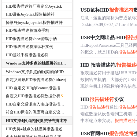
HID报告描述符厂商定义Joystick
USB鼠标HID
报告描述符
HID设备JoyStick报告描述符
注意：这里的鼠标为普通鼠标
操纵杆joystk/joystick报告描述符
Desktop0x09,0x02, // Local Mous
HID 报表描述符游戏手柄
USB中文网出品-HID
报告
HID报告描述符xbox游戏手柄
HidReportParser.exe工具已经
HID 报表描述符操纵杆实例
的概念，就是HID的
报告描述
HID游戏手柄报告描述符
Windows支持多点的触摸屏的HID报告描述符
HID 报表描述符/
报告描述
Windows支持多点的触摸屏的HID报告描述符
报表描述符用于描述USB H
数据给主机的。大部分的USB
自定义通讯HID报告描述符(hidraw)
现给主机上报鼠标的报告信息。输出
HID 自定义HID的Feature报告描述符
自定义HID报告描述符数据分析
HID
报告描述符
协议
HID自定义通讯输入输出报告描述符-大包传输示例
HID
报告描述符
通过
报告描述
符合HID标准的供应商自定义设备HID报告描述符
端点数据从设备端到主机端，
HID支持4触点的触摸屏报告描述符
中断端点来实现。
报告描述符
HID支持4触点的触摸屏报告描述符
USB官网HID
报告描述符