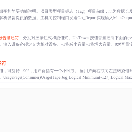
简要功能说明。项目类型项目标志（Tag）项目前缀，nn为数据长度功能说明Mai
提供的数据。主机向控制端口发送Get_Report实现输入MainOutpu...
报告描述符
，分别对应按钮式和旋钮式。Up/Down 按钮音量控制下面
。输入设备必须定义为相对设备。–1将减小音量+1将增大音量。0对音量
.....
述符
钮，可旋转 ±90°，用户食指有一个小凹痕。 当用户向右或向左扭转旋
Consumer)Usage(Tape Jog)Logical Minimum(-127),Logical Maxi..