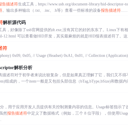
报告描述符
生成工具，https://www.usb.org/document-library/hid-des
符
。输出多种输出（.txt、.inc、.h等）查看一些标准的设备
报告描述符
......
符
解析源代码
具，好像除了usb官网提供的dt.exe,没有其它的好的东东了。Linux
zone/detail-12.html 可以查看做HID开发，其实最麻烦的就是HID报表描述符了。这
述符
hony) 0x09, 0x05, // Usage (Headset) 0xA1, 0x01, // Collection (Application) 
escriptor解析分析
表描述符对于初学者来说比较复杂，但是如果真正理解了它，我们又不得不
m)组成的，一个item一般是又包括头部信息（bTag,bType,bSize)和数据内
分，用于应用开发人员提供有关控制测量内容的信息。Usage标签指示
虽然
报告描述符
中定义了数据格式（例如，三个 8 位字段），但使用Usa
.