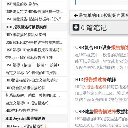
USB键盘的数据结构
USB键盘定义HID报告描述符一键关机、唤醒和睡眠功能
最简单的HID控制扬声器
USB键盘报告描述符数据格式分析
0 篇笔记
HID 报表描述符鼠标实例
HID 报表描述符鼠标实例
USB鼠标HID报告描述符数据格式分析
USB复合HID设备
报告描
USB鼠标HID全局坐标报表描述符
在USB规范中，设备的功能
带ReportId的鼠标报告描述符
能可以是鼠标，键盘或其它设备
USB鼠标（按键1，按键2，按键12）HID报告描术符
互配合来实现其功能的，为了整合
自定义鼠标13个按键的HID报告描述符
HID
报告描述符
详解
HID报告描述符-自定义键鼠功能
HID的
报告描述符
和其它描述
HID复合鼠标报告描述符
HID规范定义的ITEM。所以说
带系统唤醒、睡眠、关机的HID鼠标报告描述符
终的产品又是由HID规范提供的各
自定义鼠标HID报告描述符
HID光标报告描述符
USB键盘
报告描述符
数据
HID Joystick报告描述符
USB键盘的HID报表描述
0x05,0x01,// Global Generic De
HID Joystick报告描述符