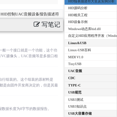
HID报表描述符大全及实例分析
HID源码分析
HID控制UAC音频设备报告描述符
HID相关工程
HID设备示例
写笔记
Windows动态库hid.dll
自定义HID应用程序开发（Windo
Linux&USB
Linux-USB百科
，一般一个接口就是一个功能，这个功
VC摄像头，UAC音频等是多接口相
MIDI V1.0
TinyUSB
UAC音频
CDC
自行组装的。这个组装的原材料是
TYPE-C
都是由固件开发商决定的，但是其最
USB规范
USB3测试
USB3知识点
报数据长度为8字节的数据报告。
USB大容量存储