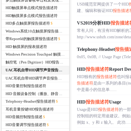
多点触摸屏设备枚举过程及实现关键点分析
USB规范官网提供了一个HID
HID触摸屏单点模式报告描述符
建、编辑和验证HID
报告描述
HID触摸屏多点模式报告描述符
VS2019分析HID
报告描述
HID多点触摸屏报告描述符
常有人问，有没有HID解析的工
Windows系统10点触摸屏报告描述符支持
http://www.usbzh.com/
带ReportId的触摸屏报告描述符
HID 触摸屏的报表描述符
Telephony-Headset
报告描
Windows Precision Touchpad 触摸板报告描述符
0x05, 0x0B, // Usage Page (Telep
触控笔（Pen Digitizer）HID报告描述符
HID
报告描述符
Report D
UAC耳机自带HID调节声音报告描述符
HID独有的
报告描述符
也叫报
UAC耳机自带HID调节声音报告描述符
告描述符
是由一系列的条目(ite
HID音量控制报告描述符
中是最小的信息单......
HID 音频设备控制（播放、静音、停止）报告描述符
Telephony-Headset报告描述符
HID
报告描述符
Usage
耳机音量按键HID报告描述符
Usage是HID
报告描述符
的一部
控制组的特定用途建议。例如
HID音频控制报告描述
例如 x、y 和 z 输入。 此功.....
HID音量调节报告描述符