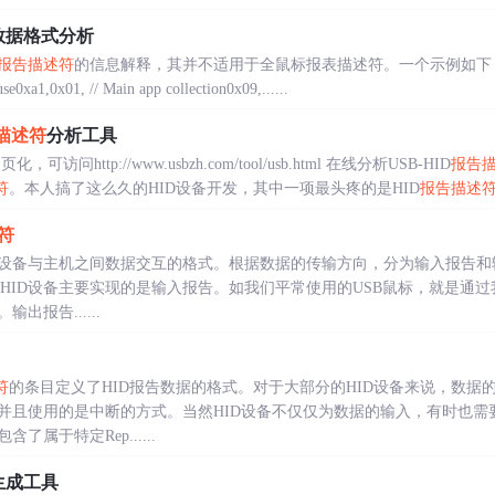
数据格式分析
报告描述符
的信息解释，其并不适用于全鼠标报表描述符。一个示例如下：0x05,0x01,
e0xa1,0x01, // Main app collection0x09,......
描述符
分析工具
网页化，可访问http://www.usbzh.com/tool/usb.html 在线分析USB-HID
报告
符
。本人搞了这么久的HID设备开发，其中一项最头疼的是HID
报告描述
符
ID设备与主机之间数据交互的格式。根据数据的传输方向，分为输入报告和
 HID设备主要实现的是输入报告。如我们平常使用的USB鼠标，就是通
报告......
符
的条目定义了HID报告数据的格式。对于大部分的HID设备来说，数据
并且使用的是中断的方式。当然HID设备不仅仅为数据的输入，有时也需
包含了属于特定Rep......
生成工具