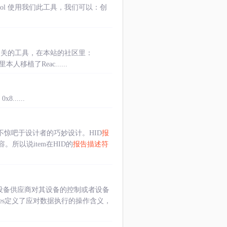
criptor-tool 使用我们此工具，我们可以：创
下有相关的工具，在本站的社区里：
里本人移植了Reac......
0x8......
惊吧于设计者的巧妙设计。HID
报
容。所以说item在HID的
报告描述符
了设备供应商对其设备的控制或者设备
ges定义了应对数据执行的操作含义，