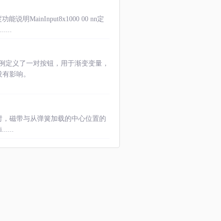
nInput8x1000 00 nn定
...
的示例定义了一对按钮，用于渐变变量，
没有影响。
钮时，磁带与从弹簧加载的中心位置的
....