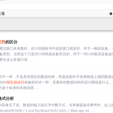
音量
述符
的区分
是通过接口来承载的，在USB规格书中就是接口描述符。对于一般的设备
类型。当然这个只是对USB简易设备而言的，对于一些USB复杂设备如U
这么多接口使......
符不一样，不是具有固定的数据结构，而是由固件开发商根据上报的数据
HID
报告描述符
就像搭积木一样，其最终的数据结构和设计图纸是什么，
个标准积木模块搭......
格式分析
符的内容参见下表。数据的输入端点为中断方式，当有键盘敲击事件时，会上
sktop0x09,0x06,// Local KeyBoard 0xA1,0x01,// Main app col......