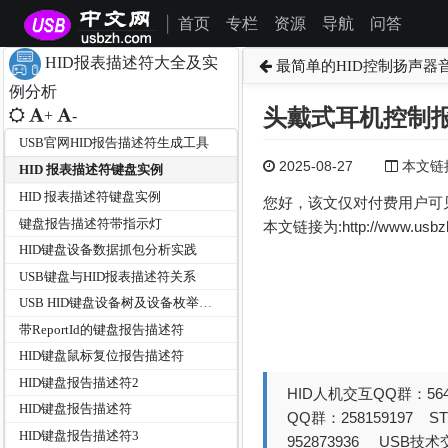
首页
专栏
资源
导航
问答
|
HID报表描述符大全及实
最简单的HID控制扬声器
例分析
头戴式耳机控制
+
-
USB官网HID报告描述符生成工具
2025-08-27
本文链接为
HID 报表描述符键盘实例
HID 报表描述符键盘实例
您好，该文仅对付费用户可
键盘报告描述符带指示灯
本文链接为:http://www.usb
HID键盘设备数据抓包分析实践
USB键盘与HID报表描述符关系
USB HID键盘设备树及设备枚举过程分析
带ReportId的键盘报告描述符
HID键盘鼠标复位报告描述符
HID键盘报告描述符2
HID人机交互QQ群：564
HID键盘报告描述符
QQ群：258159197 
HID键盘报告描述符3
952873936 USB技术交