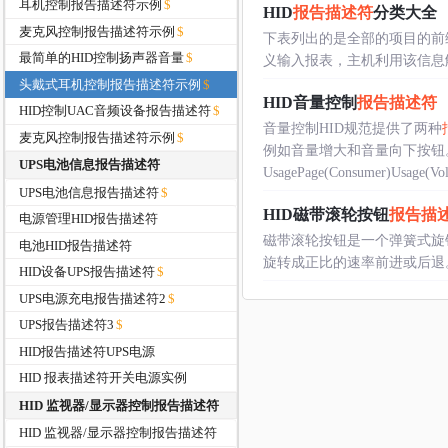
耳机控制报告描述符示例
HID
报告描述符
分类大全
麦克风控制报告描述符示例
下表列出的是全部的项目的前缀字和
最简单的HID控制扬声器音量
义输入报表，主机利用该信息解析设备
头戴式耳机控制报告描述符示例
HID音量控制
报告描述符
HID控制UAC音频设备报告描述符
音量控制HID规范提供了两种
麦克风控制报告描述符示例
例如音量增大和音量向下按钮
UPS电池信息报告描述符
UsagePage(Consumer)Usage(Vol.
UPS电池信息报告描述符
HID磁带滚轮按钮
报告描
电源管理HID报告描述符
磁带滚轮按钮是一个弹簧式旋
电池HID报告描述符
旋转成正比的速率前进或后退。UsagePage(
HID设备UPS报告描述符
UPS电源充电报告描述符2
UPS报告描述符3
HID报告描述符UPS电源
HID 报表描述符开关电源实例
HID 监视器/显示器控制报告描述符
HID 监视器/显示器控制报告描述符