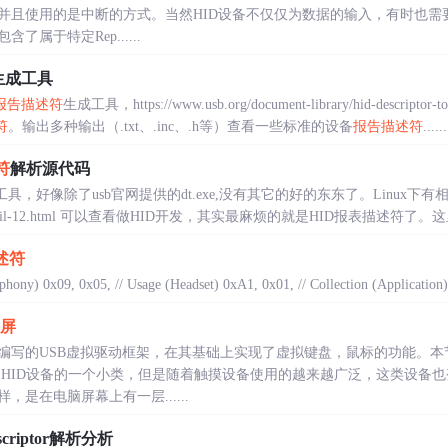
并且使用的是中断的方式。当然HID设备不仅仅为数据的输入，有时也需
包含了属于特定Rep......
生成工具
报告描述符
生成工具，https://www.usb.org/document-library/hid-des
符
。输出多种输出（.txt、.inc、.h等）查看一些标准的设备
报告描述符
......
符
解析源代码
具，好像除了usb官网提供的dt.exe,没有其它的好的东东了。Linux
zone/detail-12.html 可以查看做HID开发，其实最麻烦的就是HID报表描述符了。这
述符
hony) 0x09, 0x05, // Usage (Headset) 0xA1, 0x01, // Collection (Application) 
屏
编写的USB虚拟驱动框架，在其基础上实现了虚拟键盘，鼠标的功能。本
HID设备的一个小类，但是随着触摸设备使用的越来越广泛，这类设备
，是在电脑屏幕上有一层......
escriptor解析分析