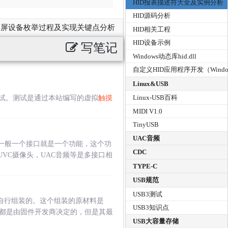
HID报表描述符大全及实例分析
HID源码分析
屏设备枚举过程及实现关键点分析
HID相关工程
HID设备示例
写笔记
Windows动态库hid.dll
自定义HID应用程序开发（Windo
Linux&USB
Linux-USB百科
试。测试是通过本站编写的虚拟
触摸
MIDI V1.0
TinyUSB
UAC音频
，一般一个接口就是一个功能，这个功
CDC
VC摄像头，UAC音频等是多接口相
TYPE-C
USB规范
USB3测试
自行组装的。这个组装的原材料是
USB3知识点
都是由固件开发商决定的，但是其最
USB大容量存储