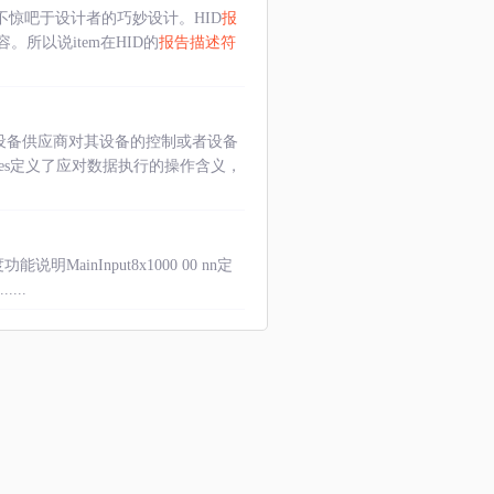
惊吧于设计者的巧妙设计。HID
报
容。所以说item在HID的
报告描述符
了设备供应商对其设备的控制或者设备
ges定义了应对数据执行的操作含义，
nInput8x1000 00 nn定
...