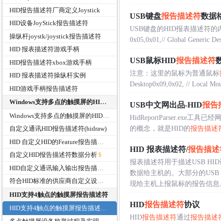
HID报告描述符厂商定义Joystick
USB键盘
报告描述符
数据
HID设备JoyStick报告描述符
USB键盘的HID报表描述
操纵杆joystk/joystick报告描述符
0x05,0x01,// Global Generic De
HID 报表描述符游戏手柄
USB鼠标HID
报告描述符
HID报告描述符xbox游戏手柄
注意：这里的鼠标为普通鼠标
HID 报表描述符操纵杆实例
Desktop0x09,0x02, // Local Mous
HID游戏手柄报告描述符
Windows支持多点的触摸屏的HID报告描述符
USB中文网出品-HID
报告
Windows支持多点的触摸屏的HID报告描述符
HidReportParser.exe工具已经
的概念，就是HID的
报告描述
自定义通讯HID报告描述符(hidraw)
HID 自定义HID的Feature报告描述符
HID 报表描述符/
报告描述
自定义HID报告描述符数据分析
报表描述符用于描述USB H
HID自定义通讯输入输出报告描述符-大包传输示例
数据给主机的。大部分的USB
符合HID标准的供应商自定义设备HID报告描述符
现给主机上报鼠标的报告信息。输出
HID支持4触点的触摸屏报告描述符
HID
报告描述符
协议
HID支持4触点的触摸屏报告描述符
HID
报告描述符
通过
报告描述