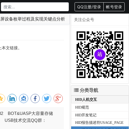
QQ注册/登录
帐号登录
屏设备枚举过程及实现关键点分析
关注公众号
载请附上本文链接。
分类导航
HID人机交互
HID规范
032 BOT&UASP大容量存储
HID开发笔记
376 USB技术交流QQ群：
HID报告描述符USAGE_PAGE