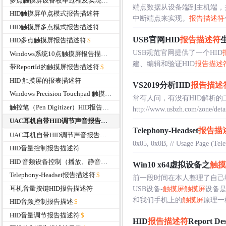
多点触摸屏设备枚举过程及实现关键点分析
端点数据从设备端到主机端，
HID触摸屏单点模式报告描述符
中断端点来实现。
报告描述符
HID触摸屏多点模式报告描述符
USB官网HID
报告描述符
HID多点触摸屏报告描述符
USB规范官网提供了一个HID
Windows系统10点触摸屏报告描述符支持
建、编辑和验证HID
报告描述
带ReportId的触摸屏报告描述符
HID 触摸屏的报表描述符
VS2019分析HID
报告描述
Windows Precision Touchpad 触摸板报告描述符
常有人问，有没有HID解析的工
触控笔（Pen Digitizer）HID报告描述符
http://www.usbzh.com/
UAC耳机自带HID调节声音报告描述符
Telephony-Headset
报告描
UAC耳机自带HID调节声音报告描述符
0x05, 0x0B, // Usage Page (Telep
HID音量控制报告描述符
HID 音频设备控制（播放、静音、停止）报告描述符
Win10 x64虚拟设备之
触摸
Telephony-Headset报告描述符
前一段时间在本人整理了自己
耳机音量按键HID报告描述符
USB设备-
触摸屏
触摸屏
设备是
和我们手机上的
触摸屏
原理一样
HID音频控制报告描述
HID音量调节报告描述符
HID
报告描述符
Report D