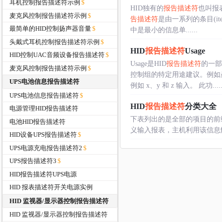
耳机控制报告描述符示例
HID独有的
报告描述符
也叫报
麦克风控制报告描述符示例
告描述符
是由一系列的条目(ite
最简单的HID控制扬声器音量
中是最小的信息单......
头戴式耳机控制报告描述符示例
HID
报告描述符
Usage
HID控制UAC音频设备报告描述符
Usage是HID
报告描述符
的一部
麦克风控制报告描述符示例
控制组的特定用途建议。例如
UPS电池信息报告描述符
例如 x、y 和 z 输入。 此功.....
UPS电池信息报告描述符
HID
报告描述符
分类大全
电源管理HID报告描述符
下表列出的是全部的项目的前缀字和
电池HID报告描述符
义输入报表，主机利用该信息解析设备
HID设备UPS报告描述符
UPS电源充电报告描述符2
UPS报告描述符3
HID报告描述符UPS电源
HID 报表描述符开关电源实例
HID 监视器/显示器控制报告描述符
HID 监视器/显示器控制报告描述符