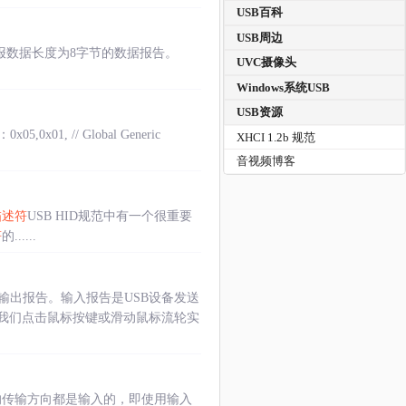
USB百科
USB周边
报数据长度为8字节的数据报告。
UVC摄像头
Windows系统USB
USB资源
 // Global Generic
XHCI 1.2b 规范
音视频博客
描述符
USB HID规范中有一个很重要
符
的......
输出报告。输入报告是USB设备发送
过我们点击鼠标按键或滑动鼠标流轮实
的传输方向都是输入的，即使用输入