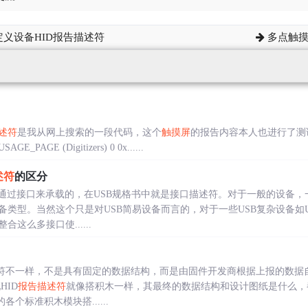
定义设备HID报告描述符
多点触摸
述符
是我从网上搜索的一段代码，这个
触摸屏
的报告内容本人也进行了测
GE_PAGE (Digitizers) 0 0x......
述符
的区分
是通过接口来承载的，在USB规格书中就是接口描述符。对于一般的设备
类型。当然这个只是对USB简易设备而言的，对于一些USB复杂设备如U
这么多接口使......
符不一样，不是具有固定的数据结构，而是由固件开发商根据上报的数据
HID
报告描述符
就像搭积木一样，其最终的数据结构和设计图纸是什么，
个标准积木模块搭......