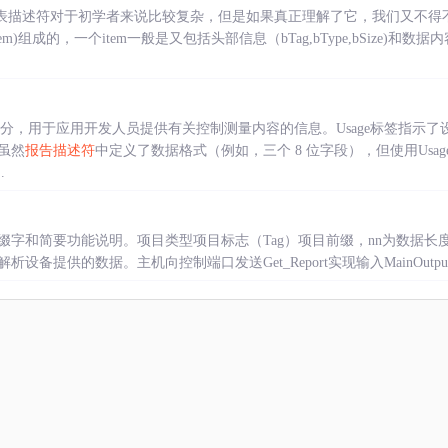
表描述符对于初学者来说比较复杂，但是如果真正理解了它，我们又不得不
m)组成的，一个item一般是又包括头部信息（bTag,bType,bSize)和数据内
分，用于应用开发人员提供有关控制测量内容的信息。Usage标签指示
虽然
报告描述符
中定义了数据格式（例如，三个 8 位字段），但使用Usa
.
简要功能说明。项目类型项目标志（Tag）项目前缀，nn为数据长度功能说明Mai
提供的数据。主机向控制端口发送Get_Report实现输入MainOutpu...