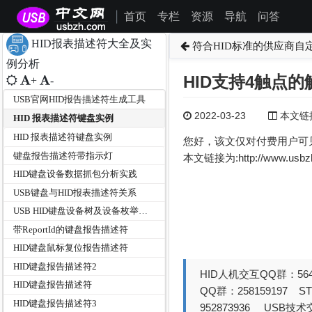
首页
专栏
资源
导航
问答
|
HID报表描述符大全及实
符合HID标准的供应商自
例分析
HID支持4触点
+
-
USB官网HID报告描述符生成工具
2022-03-23
本文链接为
HID 报表描述符键盘实例
HID 报表描述符键盘实例
您好，该文仅对付费用户可
键盘报告描述符带指示灯
本文链接为:http://www.usb
HID键盘设备数据抓包分析实践
USB键盘与HID报表描述符关系
USB HID键盘设备树及设备枚举过程分析
带ReportId的键盘报告描述符
HID键盘鼠标复位报告描述符
HID键盘报告描述符2
HID人机交互QQ群：564
HID键盘报告描述符
QQ群：258159197 
HID键盘报告描述符3
952873936 USB技术交