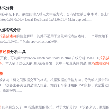
格式分析
符的内容参见下表。数据的输入端点为中断方式，当有键盘敲击事件时，会上
sktop0x09,0x06,// Local KeyBoard 0xA1,0x01,// Main app col......
数据格式分析
报告描述符
的信息解释，其并不适用于全鼠标报表描述符。一个示例如下：0x05,0x01,
e0xa1,0x01, // Main app collection0x09,......
描述符
分析工具
网页化，可访问http://www.usbzh.com/tool/usb.html 在线分析USB-HID
报告
符
。本人搞了这么久的HID设备开发，其中一项最头疼的是HID
报告描述
符
ID设备与主机之间数据交互的格式。根据数据的传输方向，分为输入报告和
 HID设备主要实现的是输入报告。如我们平常使用的USB鼠标，就是通
报告......
符
的条目定义了HID报告数据的格式。对于大部分的HID设备来说，数据