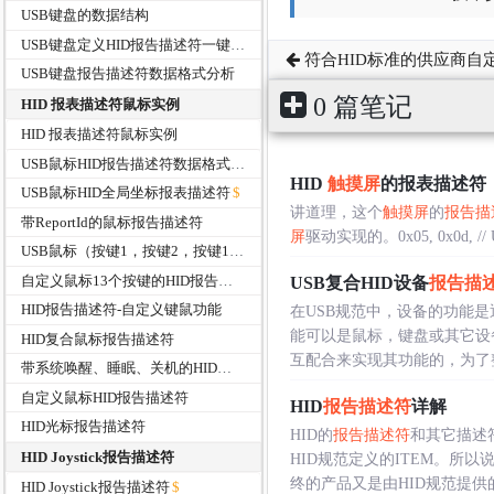
USB键盘的数据结构
USB键盘定义HID报告描述符一键关机、唤醒和睡眠功能
符合HID标准的供应商自
USB键盘报告描述符数据格式分析
0 篇笔记
HID 报表描述符鼠标实例
HID 报表描述符鼠标实例
USB鼠标HID报告描述符数据格式分析
HID
触摸屏
的报表描述符
USB鼠标HID全局坐标报表描述符
讲道理，这个
触摸屏
的
报告描
带ReportId的鼠标报告描述符
屏
驱动实现的。0x05, 0x0d, // USA
USB鼠标（按键1，按键2，按键12）HID报告描术符
自定义鼠标13个按键的HID报告描述符
USB复合HID设备
报告描
HID报告描述符-自定义键鼠功能
在USB规范中，设备的功能
能可以是鼠标，键盘或其它设备
HID复合鼠标报告描述符
互配合来实现其功能的，为了整合
带系统唤醒、睡眠、关机的HID鼠标报告描述符
自定义鼠标HID报告描述符
HID
报告描述符
详解
HID光标报告描述符
HID的
报告描述符
和其它描述
HID Joystick报告描述符
HID规范定义的ITEM。所以说
终的产品又是由HID规范提供的各
HID Joystick报告描述符