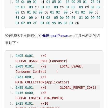
05
0c
09
01
  a1 
01
85
01
15
00
25
01
75
01
95
01
09
 e9 
81
02
09
 ea 
81
02
09
 cd 
81
02
09
 b5 
81
02
09
 b6 
81
02
09
 b7 
81
02
09
 b3 
81
02
09
 b4 
81
02
05
0b
09
24
81
02
09
20
81
02
09
2f
81
06
95
05
81
01
 c0
经过USB中文网提供的
HidReportParser
.exe工具分析后的结
果如下：
0x05
,
0x0C
,
//0       
GLOBAL_
USAGE_PAGE
(Consumer)
0x09
,
0x01
,
//2       LOCAL_USAGE(    
Consumer Control     )
0xA1
,
0x01
,
//4       
MA
IN
_COLLECTION(Applicatior)
0x85
,
0x01
,
//6       GLOBAL_REPORT_ID(1)
0x15
,
0x00
,
//8       
GLOBAL_LOGICAL_M
IN
IMUM(0)
0x25
,
0x01
,
//10      