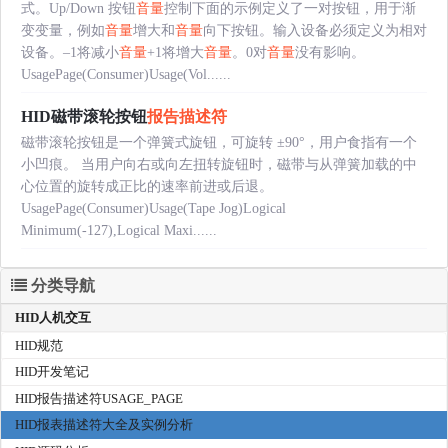
式。Up/Down 按钮
音量
控制下面的示例定义了一对按钮，用于渐
变变量，例如
音量
增大和
音量
向下按钮。输入设备必须定义为相对
设备。–1将减小
音量
+1将增大
音量
。0对
音量
没有影响。
UsagePage(Consumer)Usage(Vol......
HID磁带滚轮按钮
报告描述符
磁带滚轮按钮是一个弹簧式旋钮，可旋转 ±90°，用户食指有一个
小凹痕。 当用户向右或向左扭转旋钮时，磁带与从弹簧加载的中
心位置的旋转成正比的速率前进或后退。
UsagePage(Consumer)Usage(Tape Jog)Logical
Minimum(-127),Logical Maxi......
分类导航
HID人机交互
HID规范
HID开发笔记
HID报告描述符USAGE_PAGE
HID报表描述符大全及实例分析