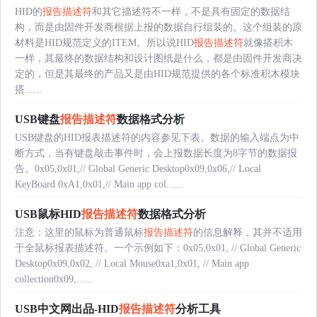
HID的
报告描述符
和其它描述符不一样，不是具有固定的数据结
构，而是由固件开发商根据上报的数据自行组装的。这个组装的原
材料是HID规范定义的ITEM。所以说HID
报告描述符
就像搭积木
一样，其最终的数据结构和设计图纸是什么，都是由固件开发商决
定的，但是其最终的产品又是由HID规范提供的各个标准积木模块
搭......
USB键盘
报告描述符
数据格式分析
USB键盘的HID报表描述符的内容参见下表。数据的输入端点为中
断方式，当有键盘敲击事件时，会上报数据长度为8字节的数据报
告。0x05,0x01,// Global Generic Desktop0x09,0x06,// Local
KeyBoard 0xA1,0x01,// Main app col......
USB鼠标HID
报告描述符
数据格式分析
注意：这里的鼠标为普通鼠标
报告描述符
的信息解释，其并不适用
于全鼠标报表描述符。一个示例如下：0x05,0x01, // Global Generic
Desktop0x09,0x02, // Local Mouse0xa1,0x01, // Main app
collection0x09,......
USB中文网出品-HID
报告描述符
分析工具