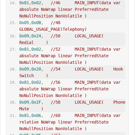
0x81
,
0x02
,
//46      MAIN_INPUT(data var 
absolute NoWrap linear PreferredState 
NoNullPosition NonVolatile )
0x05
,
0x0B
,
//48      
GLOBAL_
USAGE_PAGE
(Telephony)
0x09
,
0x24
,
//50      LOCAL_USAGE(    
Redial     )
0x81
,
0x02
,
//52      MAIN_INPUT(data var 
absolute NoWrap linear PreferredState 
NoNullPosition NonVolatile )
0x09
,
0x20
,
//54      LOCAL_USAGE(    Hook 
Switch     )
0x81
,
0x02
,
//56      MAIN_INPUT(data var 
absolute NoWrap linear PreferredState 
NoNullPosition NonVolatile )
0x09
,
0x2F
,
//58      LOCAL_USAGE(    Phone 
Mute     )
0x81
,
0x06
,
//60      MAIN_INPUT(data var 
relative NoWrap linear PreferredState 
NoNullPosition NonVolatile )