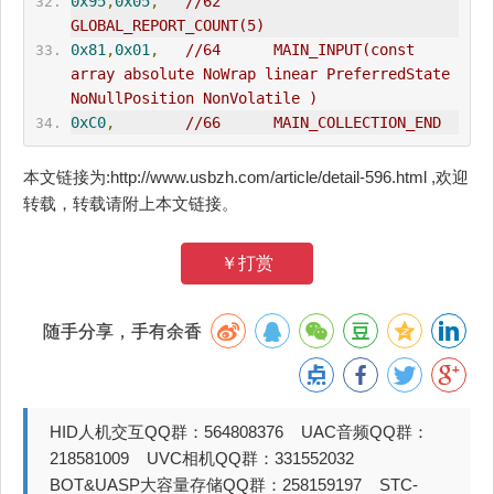
0x95
,
0x05
,
//62      
GLOBAL_REPORT_COUNT(5)
0x81
,
0x01
,
//64      MAIN_INPUT(const 
array absolute NoWrap linear PreferredState 
NoNullPosition NonVolatile )
0xC0
,
//66      MAIN_COLLECTION_END
本文链接为:http://www.usbzh.com/article/detail-596.html ,欢迎
转载，转载请附上本文链接。
￥打赏
随手分享，手有余香
HID人机交互QQ群：564808376 UAC音频QQ群：
218581009 UVC相机QQ群：331552032
BOT&UASP大容量存储QQ群：258159197 STC-