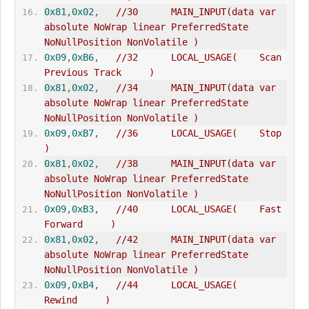
0x81
,
0x02
,
//30      MAIN_INPUT(data var 
absolute NoWrap linear PreferredState 
NoNullPosition NonVolatile )
0x09
,
0xB6
,
//32      LOCAL_USAGE(    Scan 
Previous Track     )
0x81
,
0x02
,
//34      MAIN_INPUT(data var 
absolute NoWrap linear PreferredState 
NoNullPosition NonVolatile )
0x09
,
0xB7
,
//36      LOCAL_USAGE(    Stop     
)
0x81
,
0x02
,
//38      MAIN_INPUT(data var 
absolute NoWrap linear PreferredState 
NoNullPosition NonVolatile )
0x09
,
0xB3
,
//40      LOCAL_USAGE(    Fast 
Forward     )
0x81
,
0x02
,
//42      MAIN_INPUT(data var 
absolute NoWrap linear PreferredState 
NoNullPosition NonVolatile )
0x09
,
0xB4
,
//44      LOCAL_USAGE(    
Rewind     )