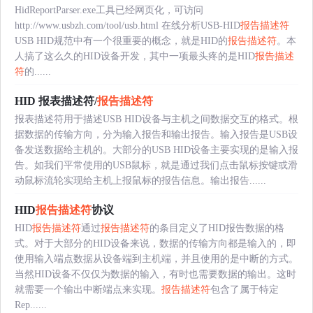
HidReportParser.exe工具已经网页化，可访问
http://www.usbzh.com/tool/usb.html 在线分析USB-HID
报告描述符
USB HID规范中有一个很重要的概念，就是HID的
报告描述符
。本
人搞了这么久的HID设备开发，其中一项最头疼的是HID
报告描述
符
的......
HID 报表描述符/
报告描述符
报表描述符用于描述USB HID设备与主机之间数据交互的格式。根
据数据的传输方向，分为输入报告和输出报告。输入报告是USB设
备发送数据给主机的。大部分的USB HID设备主要实现的是输入报
告。如我们平常使用的USB鼠标，就是通过我们点击鼠标按键或滑
动鼠标流轮实现给主机上报鼠标的报告信息。输出报告......
HID
报告描述符
协议
HID
报告描述符
通过
报告描述符
的条目定义了HID报告数据的格
式。对于大部分的HID设备来说，数据的传输方向都是输入的，即
使用输入端点数据从设备端到主机端，并且使用的是中断的方式。
当然HID设备不仅仅为数据的输入，有时也需要数据的输出。这时
就需要一个输出中断端点来实现。
报告描述符
包含了属于特定
Rep......