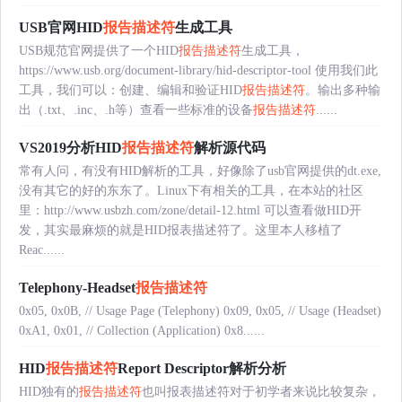
USB官网HID
报告描述符
生成工具
USB规范官网提供了一个HID
报告描述符
生成工具，
https://www.usb.org/document-library/hid-descriptor-tool 使用我们此
工具，我们可以：创建、编辑和验证HID
报告描述符
。输出多种输
出（.txt、.inc、.h等）查看一些标准的设备
报告描述符
......
VS2019分析HID
报告描述符
解析源代码
常有人问，有没有HID解析的工具，好像除了usb官网提供的dt.exe,
没有其它的好的东东了。Linux下有相关的工具，在本站的社区
里：http://www.usbzh.com/zone/detail-12.html 可以查看做HID开
发，其实最麻烦的就是HID报表描述符了。这里本人移植了
Reac......
Telephony-Headset
报告描述符
0x05, 0x0B, // Usage Page (Telephony) 0x09, 0x05, // Usage (Headset)
0xA1, 0x01, // Collection (Application) 0x8......
HID
报告描述符
Report Descriptor解析分析
HID独有的
报告描述符
也叫报表描述符对于初学者来说比较复杂，