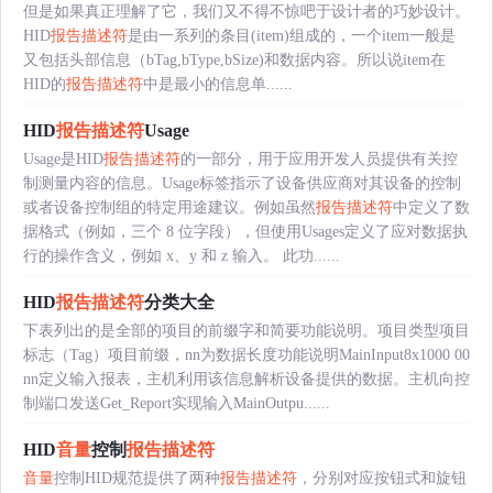
但是如果真正理解了它，我们又不得不惊吧于设计者的巧妙设计。
HID
报告描述符
是由一系列的条目(item)组成的，一个item一般是
又包括头部信息（bTag,bType,bSize)和数据内容。所以说item在
HID的
报告描述符
中是最小的信息单......
HID
报告描述符
Usage
Usage是HID
报告描述符
的一部分，用于应用开发人员提供有关控
制测量内容的信息。Usage标签指示了设备供应商对其设备的控制
或者设备控制组的特定用途建议。例如虽然
报告描述符
中定义了数
据格式（例如，三个 8 位字段），但使用Usages定义了应对数据执
行的操作含义，例如 x、y 和 z 输入。 此功......
HID
报告描述符
分类大全
下表列出的是全部的项目的前缀字和简要功能说明。项目类型项目
标志（Tag）项目前缀，nn为数据长度功能说明MainInput8x1000 00
nn定义输入报表，主机利用该信息解析设备提供的数据。主机向控
制端口发送Get_Report实现输入MainOutpu......
HID
音量
控制
报告描述符
音量
控制HID规范提供了两种
报告描述符
，分别对应按钮式和旋钮