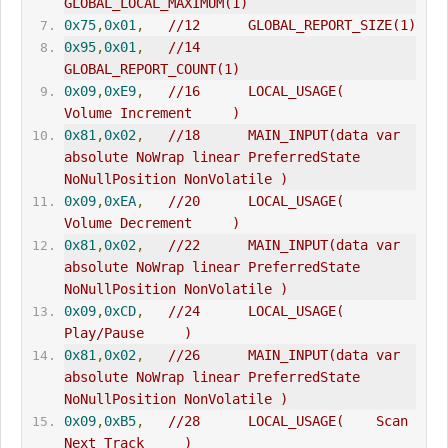
GLOBAL_LOCAL_MAXIMUM(1)
0x75
,
0x01
,
//12      GLOBAL_REPORT_SIZE(1)
0x95
,
0x01
,
//14      
GLOBAL_REPORT_COUNT(1)
0x09
,
0xE9
,
//16      LOCAL_USAGE(    
Volume Increment     )
0x81
,
0x02
,
//18      MA
IN
_INPUT(data var 
absolute NoWrap linear PreferredState 
NoNullPosition NonVolatile )
0x09
,
0xEA
,
//20      LOCAL_USAGE(    
Volume Decrement     )
0x81
,
0x02
,
//22      MAIN_INPUT(data var 
absolute NoWrap linear PreferredState 
NoNullPosition NonVolatile )
0x09
,
0xCD
,
//24      LOCAL_USAGE(    
Play/Pause     )
0x81
,
0x02
,
//26      MAIN_INPUT(data var 
absolute NoWrap linear PreferredState 
NoNullPosition NonVolatile )
0x09
,
0xB5
,
//28      LOCAL_USAGE(    Scan 
Next Track     )