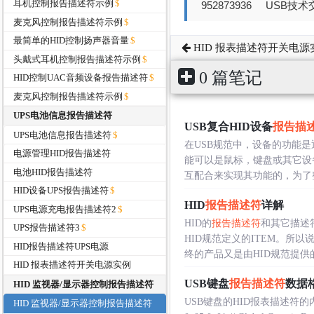
耳机控制报告描述符示例
952873936 USB技术交
麦克风控制报告描述符示例
最简单的HID控制扬声器音量
HID 报表描述符开关电源
头戴式耳机控制报告描述符示例
0 篇笔记
HID控制UAC音频设备报告描述符
麦克风控制报告描述符示例
UPS电池信息报告描述符
USB复合HID设备
报告描
UPS电池信息报告描述符
在USB规范中，设备的功能
电源管理HID报告描述符
能可以是鼠标，键盘或其它设备
电池HID报告描述符
互配合来实现其功能的，为了整合
HID设备UPS报告描述符
HID
报告描述符
详解
UPS电源充电报告描述符2
HID的
报告描述符
和其它描述
UPS报告描述符3
HID规范定义的ITEM。所以说
HID报告描述符UPS电源
终的产品又是由HID规范提供的各
HID 报表描述符开关电源实例
USB键盘
报告描述符
数据
HID 监视器/显示器控制报告描述符
USB键盘的HID报表描述
HID 监视器/显示器控制报告描述符