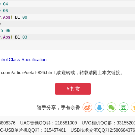
9
04
9
06
y
,
Abs
)
 B1 
00
0
75
06
r
,
Abs
)
 B1 
03
rol Class Specification
zh.com/article/detail-826.html ,欢迎转载，转载请附上本文链接。
￥打赏
随手分享，手有余香
808376 UAC音频QQ群：218581009 UVC相机QQ群：331552
STC-USB单片机QQ群：315457461 USB技术交流QQ群2:580684