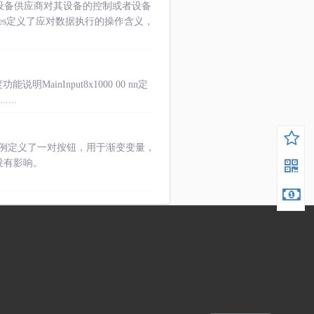
了设备供应商对其设备的控制或者设备
ges定义了应对数据执行的操作含义，
nInput8x1000 00 nn定
...
的示例定义了一对按钮，用于渐变变量，
没有影响。