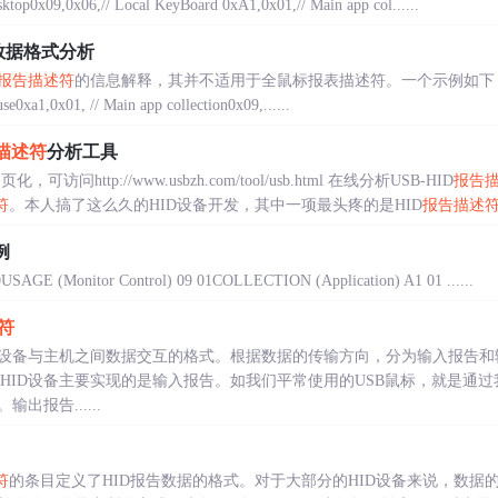
sktop0x09,0x06,// Local KeyBoard 0xA1,0x01,// Main app col......
数据格式分析
报告描述符
的信息解释，其并不适用于全鼠标报表描述符。一个示例如下：0x05,0x01,
e0xa1,0x01, // Main app collection0x09,......
描述符
分析工具
网页化，可访问http://www.usbzh.com/tool/usb.html 在线分析USB-HID
报告
符
。本人搞了这么久的HID设备开发，其中一项最头疼的是HID
报告描述
例
SAGE (Monitor Control) 09 01COLLECTION (Application) A1 01 ......
符
ID设备与主机之间数据交互的格式。根据数据的传输方向，分为输入报告和
 HID设备主要实现的是输入报告。如我们平常使用的USB鼠标，就是通
报告......
符
的条目定义了HID报告数据的格式。对于大部分的HID设备来说，数据