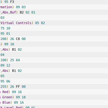
3
)
95
 F3
rmation
)
09
03
r
,
Abs
,
Buf
)
 B2 
02
01
03
 
Virtual
Controls
)
05
82
75
10
95
01
(
200
)
26
 C8 
00
s
)
09
10
r
,
Abs
)
 B1 
02
04
(
100
)
25
64
09
12
r
,
Abs
)
 B1 
02
05
95
06
(
255
)
26
 FF 
00
n
Red
)
09
16
n
Green
)
09
18
n
Blue
)
09
1A
ck
Level
Red
)
09
6C