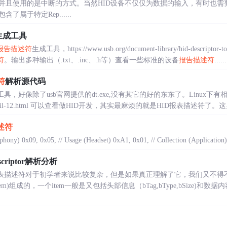
并且使用的是中断的方式。当然HID设备不仅仅为数据的输入，有时也需
包含了属于特定Rep......
生成工具
报告描述符
生成工具，https://www.usb.org/document-library/hid-des
符
。输出多种输出（.txt、.inc、.h等）查看一些标准的设备
报告描述符
......
符
解析源代码
具，好像除了usb官网提供的dt.exe,没有其它的好的东东了。Linux
zone/detail-12.html 可以查看做HID开发，其实最麻烦的就是HID报表描述符了。这
述符
hony) 0x09, 0x05, // Usage (Headset) 0xA1, 0x01, // Collection (Application) 
escriptor解析分析
表描述符对于初学者来说比较复杂，但是如果真正理解了它，我们又不得不
m)组成的，一个item一般是又包括头部信息（bTag,bType,bSize)和数据内