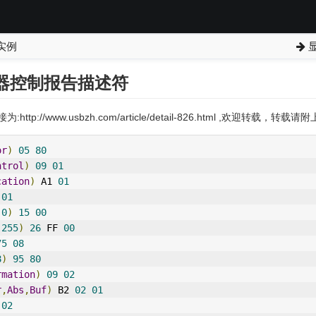
实例
显
示器控制报告描述符
:http://www.usbzh.com/article/detail-826.html ,欢迎转载，转
or
)
05
80
ntrol
)
09
01
cation
)
 A1 
01
01
(
0
)
15
00
(
255
)
26
 FF 
00
75
08
8
)
95
80
rmation
)
09
02
r
,
Abs
,
Buf
)
 B2 
02
01
02