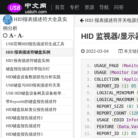
首页
专栏
资源
导航
问答
|
HID报表描述符大全及实
HID 报表描述符开关电源
例分析
HID 监视器/显
+
-
USB官网HID报告描述符生成工具
2022-03-04
本文链接为
HID 报表描述符键盘实例
HID 报表描述符键盘实例
USAGE_PAGE
(
Monit
键盘报告描述符带指示灯
USAGE 
(
Monitor
Co
HID键盘设备数据抓包分析实践
COLLECTION 
(
Appli
USB键盘与HID报表描述符关系
 REPORT_ID 
(
1
)
85
 LOGICAL_M
IN
IMUM 
USB HID键盘设备树及设备枚举过程分析
 LOGICAL_MAXIMUM 
带ReportId的键盘报告描述符
 REPORT_SIZE 
(
8
)
HID键盘鼠标复位报告描述符
 REPORT_COUNT 
(
12
HID键盘报告描述符2
 USAGE 
(
EDID 
Info
HID键盘报告描述符
 FEATURE 
(
Data
,
Va
 REPORT_ID 
(
2
)
85
HID键盘报告描述符3