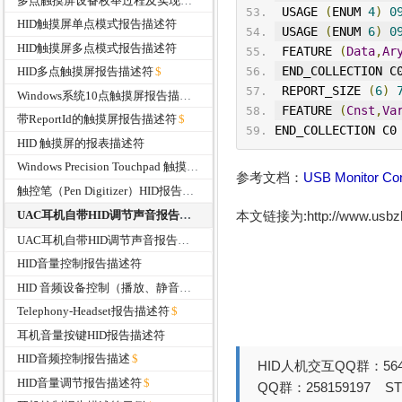
多点触摸屏设备枚举过程及实现关键点分析
 USAGE 
(
ENUM 
4
)
0
HID触摸屏单点模式报告描述符
 USAGE 
(
ENUM 
6
)
0
HID触摸屏多点模式报告描述符
 FEATURE 
(
Data
,
Ar
 END_COLLECTION C
HID多点触摸屏报告描述符
 REPORT_SIZE 
(
6
)
Windows系统10点触摸屏报告描述符支持
 FEATURE 
(
Cnst
,
Va
带ReportId的触摸屏报告描述符
END_COLLECTION C0
HID 触摸屏的报表描述符
Windows Precision Touchpad 触摸板报告描述符
参考文档：
USB Monitor Cont
触控笔（Pen Digitizer）HID报告描述符
本文链接为:http://www.usb
UAC耳机自带HID调节声音报告描述符
UAC耳机自带HID调节声音报告描述符
HID音量控制报告描述符
HID 音频设备控制（播放、静音、停止）报告描述符
Telephony-Headset报告描述符
耳机音量按键HID报告描述符
HID音频控制报告描述
HID人机交互QQ群：564
HID音量调节报告描述符
QQ群：258159197 