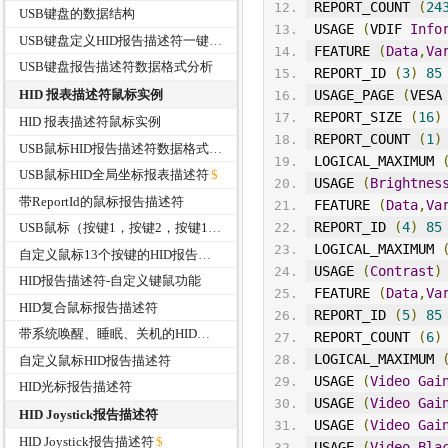
 REPORT_COUNT 
(
24
USB键盘的数据结构
 USAGE 
(
VDIF 
Info
USB键盘定义HID报告描述符一键关机、唤醒和睡眠功能
 FEATURE 
(
Data
,
Va
USB键盘报告描述符数据格式分析
 REPORT_ID 
(
3
)
85
HID 报表描述符鼠标实例
USAGE_PAGE
(
VESA
 REPORT_SIZE 
(
16
)
HID 报表描述符鼠标实例
 REPORT_COUNT 
(
1
)
USB鼠标HID报告描述符数据格式分析
 LOGICAL_MAXIMUM 
USB鼠标HID全局坐标报表描述符
 USAGE 
(
Brightnes
带ReportId的鼠标报告描述符
 FEATURE 
(
Data
,
Va
 REPORT_ID 
(
4
)
85
USB鼠标（按键1，按键2，按键12）HID报告描术符
 LOGICAL_MAXIMUM 
自定义鼠标13个按键的HID报告描述符
 USAGE 
(
Contrast
)
HID报告描述符-自定义键鼠功能
 FEATURE 
(
Data
,
Va
HID复合鼠标报告描述符
 REPORT_ID 
(
5
)
85
带系统唤醒、睡眠、关机的HID鼠标报告描述符
 REPORT_COUNT 
(
6
)
 LOGICAL_MAXIMUM 
自定义鼠标HID报告描述符
 USAGE 
(
Video
Gai
HID光标报告描述符
 USAGE 
(
Video
Gai
HID Joystick报告描述符
 USAGE 
(
Video
Gai
HID Joystick报告描述符
 USAGE 
(
Video
Bla