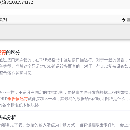
流3:1031974172
实例
显
述符
的区分
是通过接口来承载的，在USB规格书中就是接口描述符。对于一般的设备
类型。当然这个只是对USB简易设备而言的，对于一些USB复杂设备如U
这么多接口使......
符不一样，不是具有固定的数据结构，而是由固件开发商根据上报的数据
HID
报告描述符
就像搭积木一样，其最终的数据结构和设计图纸是什么，
个标准积木模块搭......
格式分析
符的内容参见下表。数据的输入端点为中断方式，当有键盘敲击事件时，会上