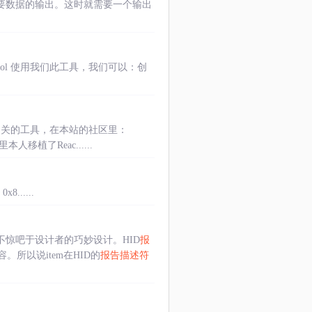
要数据的输出。这时就需要一个输出
criptor-tool 使用我们此工具，我们可以：创
下有相关的工具，在本站的社区里：
里本人移植了Reac......
0x8......
惊吧于设计者的巧妙设计。HID
报
容。所以说item在HID的
报告描述符