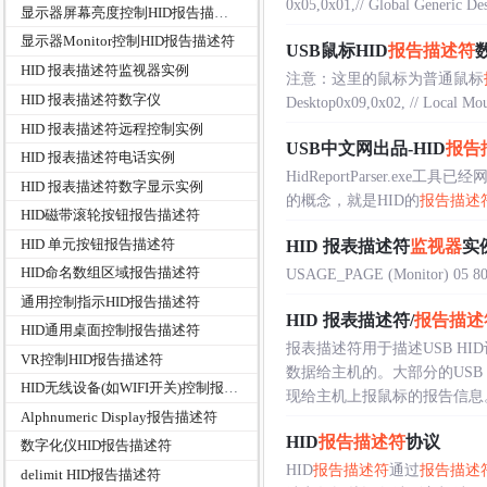
0x05,0x01,// Global Generic De
显示器屏幕亮度控制HID报告描述符
显示器Monitor控制HID报告描述符
USB鼠标HID
报告描述符
HID 报表描述符监视器实例
注意：这里的鼠标为普通鼠标
HID 报表描述符数字仪
Desktop0x09,0x02, // Local Mous
HID 报表描述符远程控制实例
USB中文网出品-HID
报告
HID 报表描述符电话实例
HidReportParser.exe工具已经
HID 报表描述符数字显示实例
的概念，就是HID的
报告描述
HID磁带滚轮按钮报告描述符
HID 单元按钮报告描述符
HID 报表描述符
监视器
实
HID命名数组区域报告描述符
USAGE_PAGE (Monitor) 05 80U
通用控制指示HID报告描述符
HID 报表描述符/
报告描述
HID通用桌面控制报告描述符
报表描述符用于描述USB H
VR控制HID报告描述符
数据给主机的。大部分的USB
HID无线设备(如WIFI开关)控制报告描述符
现给主机上报鼠标的报告信息。输出
Alphnumeric Display报告描述符
HID
报告描述符
协议
数字化仪HID报告描述符
HID
报告描述符
通过
报告描述
delimit HID报告描述符