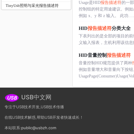
Usage是HID
报告描述符
的一部
TinyUsb照明与采光报告描述符
控制组的特定用途建议。例如
例如 x、y 和 z 输入。 此功.....
HID
报告描述符
分类大全
下表列出的是全部的项目的前缀字和
义输入报表，主机利用该信息解析设备
HID音量控制
报告描述符
音量控制HID规范提供了两种
例如音量增大和音量向下按钮
UsagePage(Consumer)Usage(Vol.
USB中文网
专注于USB技术开发,USB技术传播
在线USB技术解惑,帮助USB开发者快速成长！
本站联系:
public@usbzh.com