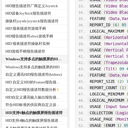
HID报告描述符厂商定义Joystick
 USAGE 
(
Video
Bla
 USAGE 
(
Video
Bla
HID设备JoyStick报告描述符
 FEATURE 
(
Data
,
Va
操纵杆joystk/joystick报告描述符
 REPORT_ID 
(
6
)
85
HID 报表描述符游戏手柄
 LOGICAL_MAXIMUM 
HID报告描述符xbox游戏手柄
 USAGE 
(
Horizonta
 USAGE 
(
Horizonta
HID 报表描述符操纵杆实例
 USAGE 
(
Vertical
HID游戏手柄报告描述符
 USAGE 
(
Vertical
Windows支持多点的触摸屏的HID报告描述符
 USAGE 
(
Trapezoid
Windows支持多点的触摸屏的HID报告描述符
 USAGE 
(
Tilt
)
09
自定义通讯HID报告描述符(hidraw)
 FEATURE 
(
Data
,
Va
 REPORT_SIZE 
(
2
)
HID 自定义HID的Feature报告描述符
 REPORT_COUNT 
(
1
)
自定义HID报告描述符数据分析
 LOGICAL_M
IN
IMUM 
HID自定义通讯输入输出报告描述符-大包传输示例
 LOGICAL_MAXIMUM 
符合HID标准的供应商自定义设备HID报告描述符
 USAGE 
(
Input
Sou
HID支持4触点的触摸屏报告描述符
 COLLECTION 
(
Logi
USAGE_PAGE
(
Moni
HID支持4触点的触摸屏报告描述符
 USAGE 
(
ENUM 
1
)
0