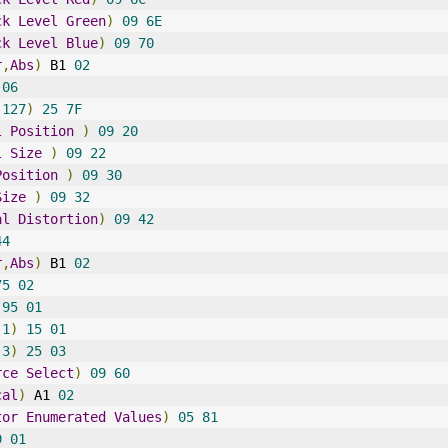
ck
Level
Green
)
09
6E
ck
Level
Blue
)
09
70
r
,
Abs
)
 B1 
02
06
(
127
)
25
7F
l
Position
)
09
20
l
Size
)
09
22
Position
)
09
30
Size
)
09
32
al
Distortion
)
09
42
44
r
,
Abs
)
 B1 
02
75
02
95
01
(
1
)
15
01
(
3
)
25
03
rce
Select
)
09
60
cal
)
 A1 
02
tor
Enumerated
Values
)
05
81
9
01