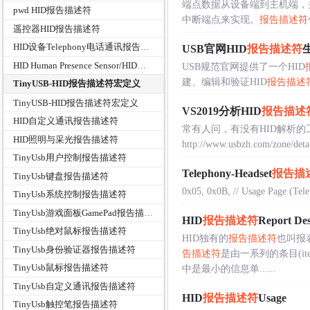
端点数据从设备端到主机端，
pwd HID报告描述符
中断端点来实现。
报告描述符
遥控器HID报告描述符
HID设备Telephony电话通讯报告描述符
USB官网HID
报告描述符
HID Human Presence Sensor/HID人体感应传感器实现
USB规范官网提供了一个HID
建、编辑和验证HID
报告描述
TinyUSB-HID报告描述符宏定义
TinyUSB-HID报告描述符宏定义
VS2019分析HID
报告描述
HID自定义通讯报告描述符
常有人问，有没有HID解析的工
HID照明与采光报告描述符
http://www.usbzh.com/
TinyUsb用户控制报告描述符
Telephony-Headset
报告描
TinyUsb键盘报告描述符
0x05, 0x0B, // Usage Page (Telep
TinyUsb系统控制报告描述符
TinyUsb游戏面板GamePad报告描述符
HID
报告描述符
Report D
TinyUsb绝对鼠标报告描述符
HID独有的
报告描述符
也叫报
TinyUsb身份验证器报告描述符
告描述符
是由一系列的条目(ite
TinyUsb鼠标报告描述符
中是最小的信息单......
TinyUsb自定义通讯报告描述符
HID
报告描述符
Usage
TinyUsb触控笔报告描述符