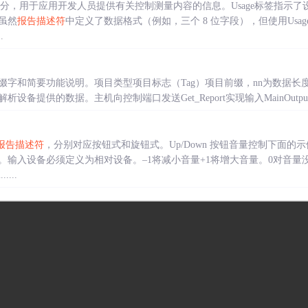
分，用于应用开发人员提供有关控制测量内容的信息。Usage标签指示
虽然
报告描述符
中定义了数据格式（例如，三个 8 位字段），但使用Usa
.
简要功能说明。项目类型项目标志（Tag）项目前缀，nn为数据长度功能说明Mai
提供的数据。主机向控制端口发送Get_Report实现输入MainOutpu...
报告描述符
，分别对应按钮式和旋钮式。Up/Down 按钮音量控制下面
。输入设备必须定义为相对设备。–1将减小音量+1将增大音量。0对音量
.....