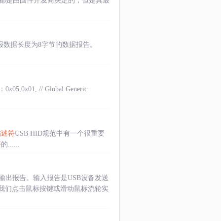
都是由固件开发商决定的，但是其最
报数据长度为8字节的数据报告。
 // Global Generic
描述符
USB HID规范中有一个很重要
符
的......
输出报告。输入报告是USB设备发送
过我们点击鼠标按键或滑动鼠标流轮实