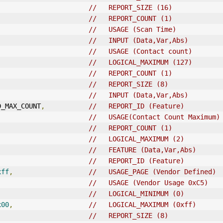
//   REPORT_SIZE (16)            
//   REPORT_COUNT (1) 
//   USAGE (Scan Time)
//   INPUT (Data,Var,Abs)        
//   USAGE (Contact count)
//   LOGICAL_MAXIMUM (127) 
//   REPORT_COUNT (1)
//   REPORT_SIZE (8)    
//   INPUT (Data,Var,Abs)
D_MAX_COUNT
,
//   REPORT_ID (Feature)         
//   USAGE(Contact Count Maximum)
//   REPORT_COUNT (1)
//   LOGICAL_MAXIMUM (2)
//   FEATURE (Data,Var,Abs)
//   REPORT_ID (Feature)
xff
,
//   USAGE_PAGE (Vendor Defined) 
//   USAGE (Vendor Usage 0xC5)   
//   LOGICAL_MINIMUM (0)         
x00
,
//   LOGICAL_MAXIMUM (0xff) 
//   REPORT_SIZE (8)             