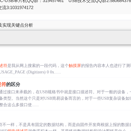
STC-USB单片机QQ群：315457461 USB技术交流QQ群2:580684
流3:1031974172
及实现关键点分析
述符
是我从网上搜索的一段代码，这个
触摸屏
的报告内容本人也进行了测
GE_PAGE (Digitizers) 0 0x......
述符
的区分
是通过接口来承载的，在USB规格书中就是接口描述符。对于一般的设备
类型。当然这个只是对USB简易设备而言的，对于一些USB复杂设备如U
这么多接口使......
符不一样，不是具有固定的数据结构，而是由固件开发商根据上报的数据