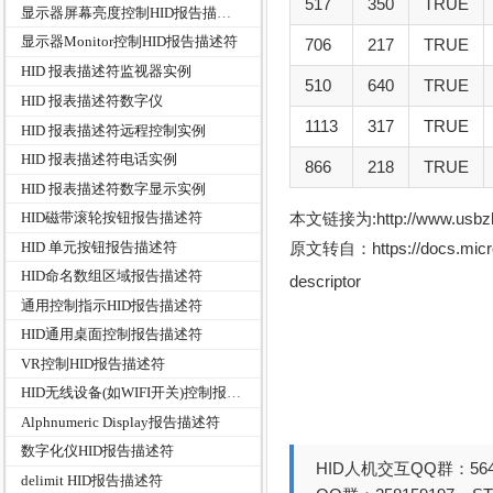
517
350
TRUE
显示器屏幕亮度控制HID报告描述符
显示器Monitor控制HID报告描述符
706
217
TRUE
HID 报表描述符监视器实例
510
640
TRUE
HID 报表描述符数字仪
1113
317
TRUE
HID 报表描述符远程控制实例
HID 报表描述符电话实例
866
218
TRUE
HID 报表描述符数字显示实例
本文链接为:http://www.usb
HID磁带滚轮按钮报告描述符
HID 单元按钮报告描述符
原文转自：https://docs.microso
HID命名数组区域报告描述符
descriptor
通用控制指示HID报告描述符
HID通用桌面控制报告描述符
VR控制HID报告描述符
HID无线设备(如WIFI开关)控制报告描述符
Alphnumeric Display报告描述符
数字化仪HID报告描述符
HID人机交互QQ群：564
delimit HID报告描述符