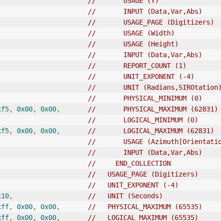
//       USAGE (Y)               
//       INPUT (Data,Var,Abs)
//       
USAGE_PAGE
 (Digitizers)
//       USAGE (Width)           
//       USAGE (Height)          
//       INPUT (Data,Var,Abs)
//       REPORT_COUNT (1)
//       UNIT_EXPONENT (-4)      
//       UNIT (Radians,SIROtation
//       PHYSICAL_MINIMUM (0)    
xf5
,
0x00
,
0x00
,
//       PHYSICAL_MAXIMUM (62831)
//       LOGICAL_MINIMUM (0)     
xf5
,
0x00
,
0x00
,
//       LOGICAL_MAXIMUM (62831) 
//       USAGE (Azimuth[Orientati
//       INPUT (Data,Var,Abs)  
//     END_COLLECTION
//   USAGE_PAGE (Digitizers)
//   UNIT_EXPONENT (-4)          
x10
,
//   UNIT (Seconds)        
xff
,
0x00
,
0x00
,
//   PHYSICAL_MAXIMUM (65535)
xff
,
0x00
,
0x00
,
//   LOGICAL_MAXIMUM (65535) 