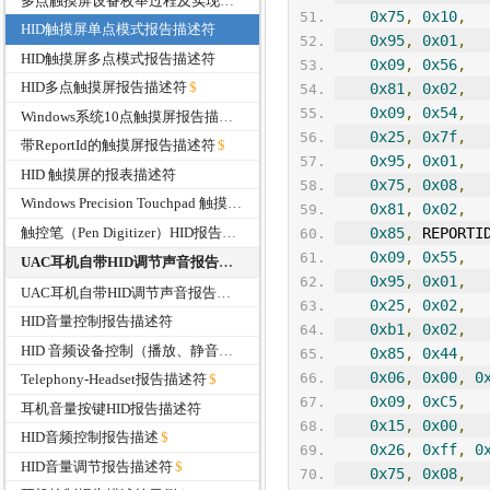
多点触摸屏设备枚举过程及实现关键点分析
0x75
,
0x10
,
HID触摸屏单点模式报告描述符
0x95
,
0x01
,
HID触摸屏多点模式报告描述符
0x09
,
0x56
,
HID多点触摸屏报告描述符
0x81
,
0x02
,
0x09
,
0x54
,
Windows系统10点触摸屏报告描述符支持
0x25
,
0x7f
,
带ReportId的触摸屏报告描述符
0x95
,
0x01
,
HID 触摸屏的报表描述符
0x75
,
0x08
,
Windows Precision Touchpad 触摸板报告描述符
0x81
,
0x02
,
触控笔（Pen Digitizer）HID报告描述符
0x85
,
 REPORTI
0x09
,
0x55
,
UAC耳机自带HID调节声音报告描述符
0x95
,
0x01
,
UAC耳机自带HID调节声音报告描述符
0x25
,
0x02
,
HID音量控制报告描述符
0xb1
,
0x02
,
HID 音频设备控制（播放、静音、停止）报告描述符
0x85
,
0x44
,
0x06
,
0x00
,
0
Telephony-Headset报告描述符
0x09
,
0xC5
,
耳机音量按键HID报告描述符
0x15
,
0x00
,
HID音频控制报告描述
0x26
,
0xff
,
0
HID音量调节报告描述符
0x75
,
0x08
,