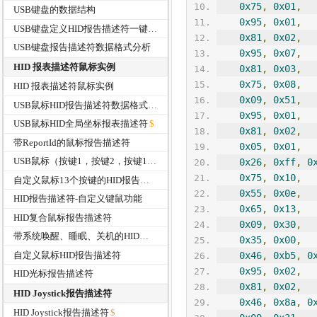
0x75
,
0x01
,
USB键盘的数据结构
0x95
,
0x01
,
USB键盘定义HID报告描述符一键关机、唤醒和睡眠功能
0x81
,
0x02
,
USB键盘报告描述符数据格式分析
0x95
,
0x07
,
HID 报表描述符鼠标实例
0x81
,
0x03
,
0x75
,
0x08
,
HID 报表描述符鼠标实例
0x09
,
0x51
,
USB鼠标HID报告描述符数据格式分析
0x95
,
0x01
,
USB鼠标HID全局坐标报表描述符
0x81
,
0x02
,
带ReportId的鼠标报告描述符
0x05
,
0x01
,
USB鼠标（按键1，按键2，按键12）HID报告描术符
0x26
,
0xff
,
0
0x75
,
0x10
,
自定义鼠标13个按键的HID报告描述符
0x55
,
0x0e
,
HID报告描述符-自定义键鼠功能
0x65
,
0x13
,
HID复合鼠标报告描述符
0x09
,
0x30
,
带系统唤醒、睡眠、关机的HID鼠标报告描述符
0x35
,
0x00
,
自定义鼠标HID报告描述符
0x46
,
0xb5
,
0
0x95
,
0x02
,
HID光标报告描述符
0x81
,
0x02
,
HID Joystick报告描述符
0x46
,
0x8a
,
0
HID Joystick报告描述符