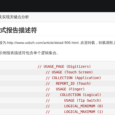
及实现关键点分析
模式报告描述符
:http://www.usbzh.com/article/detail-906.html ,欢迎转载，转
示例报表描述符包含单个逻辑集合。
// 
USAGE_PAGE
 (Digitizers)          
// USAGE (Touch Screen)          
// COLLECTION (Application)      
//   REPORT_ID (Touch)           
//   USAGE (Finger)              
//     COLLECTION (Logical)  
//       USAGE (Tip Switch)      
//       LOGICAL_M
IN
IMUM (0)     
//       LOGICAL_MAXIMUM (1)     