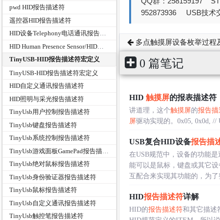
QQ群：258159197 
pwd HID报告描述符
952873936 USB技术交
遥控器HID报告描述符
HID设备Telephony电话通讯报告描述符
多点触摸屏设备枚举过程
HID Human Presence Sensor/HID人体感应传感器实现
TinyUSB-HID报告描述符宏定义
0 篇笔记
TinyUSB-HID报告描述符宏定义
HID自定义通讯报告描述符
HID
触摸屏
的报表描述符
HID照明与采光报告描述符
讲道理，这个
触摸屏
的
报告描
TinyUsb用户控制报告描述符
屏
驱动实现的。0x05, 0x0d, // USA
TinyUsb键盘报告描述符
TinyUsb系统控制报告描述符
USB复合HID设备
报告描
TinyUsb游戏面板GamePad报告描述符
在USB规范中，设备的功能
TinyUsb绝对鼠标报告描述符
能可以是鼠标，键盘或其它设备
互配合来实现其功能的，为了整合
TinyUsb身份验证器报告描述符
TinyUsb鼠标报告描述符
HID
报告描述符
详解
TinyUsb自定义通讯报告描述符
HID的
报告描述符
和其它描述
TinyUsb触控笔报告描述符