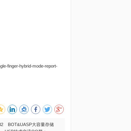
e-finger-hybrid-mode-report-
032 BOT&UASP大容量存储