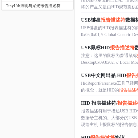
HID规范定义的ITEM。所以说
TinyUsb照明与采光报告描述符
终的产品又是由HID规范提供的各
USB键盘
报告描述符
数据
USB键盘的HID报表描述
0x05,0x01,// Global Generic De
USB鼠标HID
报告描述符
注意：这里的鼠标为普通鼠标
Desktop0x09,0x02, // Local Mous
USB中文网出品-HID
报告
HidReportParser.exe工具已经
的概念，就是HID的
报告描述
HID 报表描述符/
报告描述
报表描述符用于描述USB H
数据给主机的。大部分的USB
现给主机上报鼠标的报告信息。输出
HID
报告描述符
协议