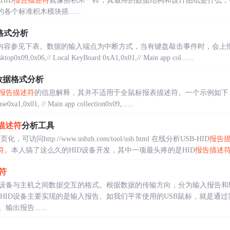
HID
报告描述符
就像搭积木一样，其最终的数据结构和设计图纸是什么，
个标准积木模块搭......
格式分析
符的内容参见下表。数据的输入端点为中断方式，当有键盘敲击事件时，会上
sktop0x09,0x06,// Local KeyBoard 0xA1,0x01,// Main app col......
数据格式分析
报告描述符
的信息解释，其并不适用于全鼠标报表描述符。一个示例如下：0x05,0x01,
e0xa1,0x01, // Main app collection0x09,......
描述符
分析工具
网页化，可访问http://www.usbzh.com/tool/usb.html 在线分析USB-HID
报告
符
。本人搞了这么久的HID设备开发，其中一项最头疼的是HID
报告描述
符
ID设备与主机之间数据交互的格式。根据数据的传输方向，分为输入报告和
 HID设备主要实现的是输入报告。如我们平常使用的USB鼠标，就是通
报告......