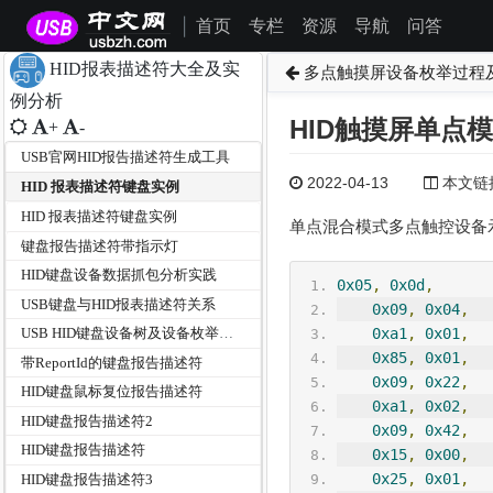
首页
专栏
资源
导航
问答
|
HID报表描述符大全及实
多点触摸屏设备枚举过程
例分析
HID触摸屏单点
+
-
USB官网HID报告描述符生成工具
2022-04-13
本文链接为
HID 报表描述符键盘实例
HID 报表描述符键盘实例
单点混合模式多点触控设备
键盘报告描述符带指示灯
HID键盘设备数据抓包分析实践
0x05
,
0x0d
,
USB键盘与HID报表描述符关系
0x09
,
0x04
,
0xa1
,
0x01
,
USB HID键盘设备树及设备枚举过程分析
0x85
,
0x01
,
带ReportId的键盘报告描述符
0x09
,
0x22
,
HID键盘鼠标复位报告描述符
0xa1
,
0x02
,
HID键盘报告描述符2
0x09
,
0x42
,
HID键盘报告描述符
0x15
,
0x00
,
0x25
,
0x01
,
HID键盘报告描述符3