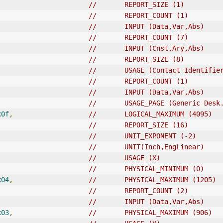
//       REPORT_SIZE (1)         
//       REPORT_COUNT (1)        
//       
IN
PUT (Data,Var,Abs) 
//       REPORT_COUNT (7)  
//       
IN
PUT (Cnst,Ary,Abs)
//       REPORT_SIZE (8)
//       USAGE (Contact Identifie
//       REPORT_COUNT (1)        
//       INPUT (Data,Var,Abs) 
//       
USAGE_PAGE
 (Generic Desk
x0f
,
//       LOGICAL_MAXIMUM (4095)  
//       REPORT_SIZE (16)        
//       UNIT_EXPONENT (-2)      
//       UNIT(Inch,EngLinear)    
//       USAGE (X)               
//       PHYSICAL_MINIMUM (0)    
x04
,
//       PHYSICAL_MAXIMUM (1205)
//       REPORT_COUNT (2)        
//       INPUT (Data,Var,Abs)    
x03
,
//       PHYSICAL_MAXIMUM (906)