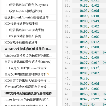
0x09
,
0x31
,
HID报告描述符厂商定义Joystick
0x81
,
0x02
,
0x05
,
0x0d
,
HID设备JoyStick报告描述符
0x09
,
0x48
,
操纵杆joystk/joystick报告描述符
0x09
,
0x49
,
HID 报表描述符游戏手柄
0x81
,
0x02
,
HID报告描述符xbox游戏手柄
0x95
,
0x01
,
HID 报表描述符操纵杆实例
0x55
,
0x0C
,
0x65
,
0x12
,
HID游戏手柄报告描述符
0x35
,
0x00
,
Windows支持多点的触摸屏的HID报告描述符
0x47
,
0x6f
,
0
Windows支持多点的触摸屏的HID报告描述符
0x15
,
0x00
,
自定义通讯HID报告描述符(hidraw)
0x27
,
0x6f
,
0
0x09
,
0x3f
,
HID 自定义HID的Feature报告描述符
0x81
,
0x02
,
自定义HID报告描述符数据分析
0xc0
,
HID自定义通讯输入输出报告描述符-大包传输示例
0x05
,
0x0d
,
符合HID标准的供应商自定义设备HID报告描述符
0x55
,
0x0C
,
HID支持4触点的触摸屏报告描述符
0x66
,
0x01
,
0
0x47
,
0xff
,
0
HID支持4触点的触摸屏报告描述符
0x27
,
0xff
,
0