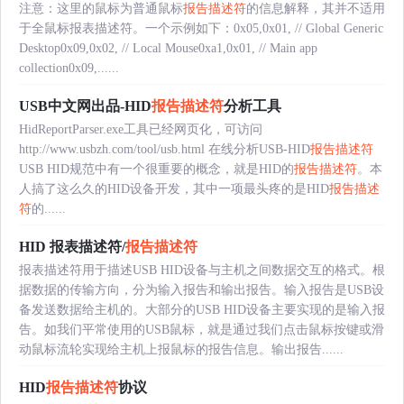
注意：这里的鼠标为普通鼠标
报告描述符
的信息解释，其并不适用
于全鼠标报表描述符。一个示例如下：0x05,0x01, // Global Generic
Desktop0x09,0x02, // Local Mouse0xa1,0x01, // Main app
collection0x09,......
USB中文网出品-HID
报告描述符
分析工具
HidReportParser.exe工具已经网页化，可访问
http://www.usbzh.com/tool/usb.html 在线分析USB-HID
报告描述符
USB HID规范中有一个很重要的概念，就是HID的
报告描述符
。本
人搞了这么久的HID设备开发，其中一项最头疼的是HID
报告描述
符
的......
HID 报表描述符/
报告描述符
报表描述符用于描述USB HID设备与主机之间数据交互的格式。根
据数据的传输方向，分为输入报告和输出报告。输入报告是USB设
备发送数据给主机的。大部分的USB HID设备主要实现的是输入报
告。如我们平常使用的USB鼠标，就是通过我们点击鼠标按键或滑
动鼠标流轮实现给主机上报鼠标的报告信息。输出报告......
HID
报告描述符
协议