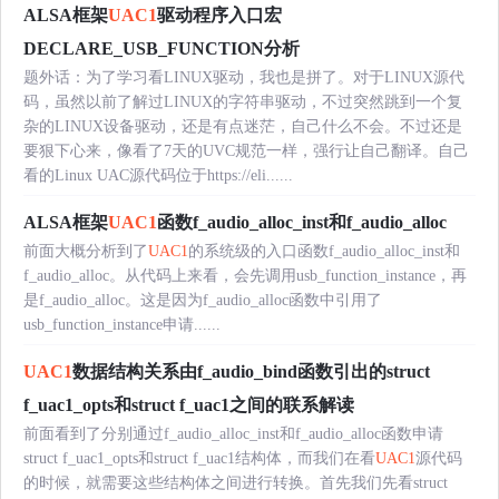
ALSA框架
UAC1
驱动程序入口宏
DECLARE_USB_FUNCTION分析
题外话：为了学习看LINUX驱动，我也是拼了。对于LINUX源代
码，虽然以前了解过LINUX的字符串驱动，不过突然跳到一个复
杂的LINUX设备驱动，还是有点迷茫，自己什么不会。不过还是
要狠下心来，像看了7天的UVC规范一样，强行让自己翻译。自己
看的Linux UAC源代码位于https://eli......
ALSA框架
UAC1
函数f_audio_alloc_inst和f_audio_alloc
前面大概分析到了
UAC1
的系统级的入口函数f_audio_alloc_inst和
f_audio_alloc。从代码上来看，会先调用usb_function_instance，再
是f_audio_alloc。这是因为f_audio_alloc函数中引用了
usb_function_instance申请......
UAC1
数据结构关系由f_audio_bind函数引出的struct
f_uac1_opts和struct f_uac1之间的联系解读
前面看到了分别通过f_audio_alloc_inst和f_audio_alloc函数申请
struct f_uac1_opts和struct f_uac1结构体，而我们在看
UAC1
源代码
的时候，就需要这些结构体之间进行转换。首先我们先看struct