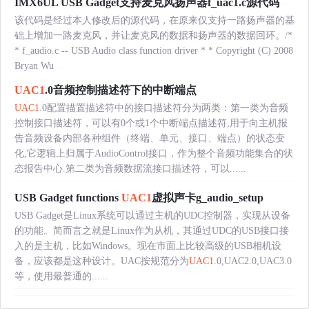
IMX6UL USB Gadget支持麦克风扬声器f_uac1.c源代码
该代码是经过本人修改后的源代码，在原来仅支持一路扬声器的基
础上增加一路麦克风，并让麦克风的数据和扬声器的数据回环。/*
* f_audio.c -- USB Audio class function driver * * Copyright (C) 2008
Bryan Wu
UAC1
.0音频控制描述符下的中断端点
UAC1
.0配置描置描述符中的接口描述符分为两类：第一类为音频
控制接口描述符，可以有0个或1个中断端点描述符,用于向主机报
告音频设备内部各种组件（终端、单元、接口、端点）的状态变
化,它逻辑上归属于AudioControl接口，作为整个音频功能集合的状
态报告中心.第二类为音频数据流接口描述符，可以......
USB Gadget functions
UAC1
虚拟声卡g_audio_setup
USB Gadget是Linux系统可以通过主机的UDC控制器，实现从设备
的功能。简而言之就是Linux作为从机，其通过UDC的USB接口接
入的是主机，比如Windows。现在市面上比较高级的USB相机设
备，应该都是这种设计。UAC按规范分为
UAC1
.0,UAC2.0,UAC3.0
等，使用最普通的......