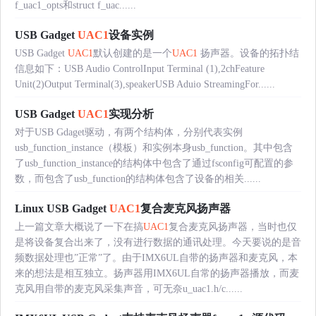
f_uac1_opts和struct f_uac......
USB Gadget
UAC1
设备实例
USB Gadget
UAC1
默认创建的是一个
UAC1
扬声器。设备的拓扑结
信息如下：USB Audio ControlInput Terminal (1),2chFeature
Unit(2)Output Terminal(3),speakerUSB Aduio StreamingFor......
USB Gadget
UAC1
实现分析
对于USB Gdaget驱动，有两个结构体，分别代表实例
usb_function_instance（模板）和实例本身usb_function。其中包含
了usb_function_instance的结构体中包含了通过fsconfig可配置的参
数，而包含了usb_function的结构体包含了设备的相关......
Linux USB Gadget
UAC1
复合麦克风扬声器
上一篇文章大概说了一下在搞
UAC1
复合麦克风扬声器，当时也仅
是将设备复合出来了，没有进行数据的通讯处理。今天要说的是音
频数据处理也”正常”了。由于IMX6UL自带的扬声器和麦克风，本
来的想法是相互独立。扬声器用IMX6UL自常的扬声器播放，而麦
克风用自带的麦克风采集声音，可无奈u_uac1.h/c......