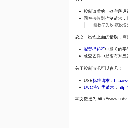
控制请求的一些字段设置
固件接收到控制请求，但
U盘枚举失败-该设
总之，出现上面的错误，需
配置描述符
中相关的字
检查固件中是否有对应
关于控制请求可以参见：
USB
标准请求
：
http://
UVC
特定类请求
：
http:
本文链接为:http://www.usb