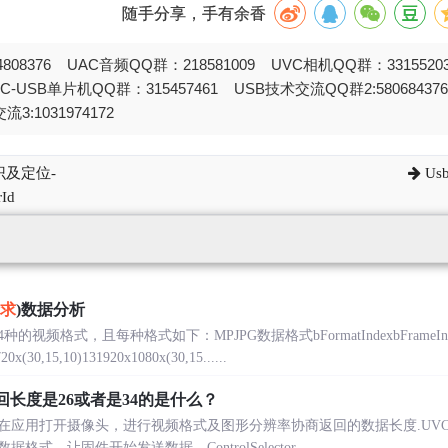
随手分享，手有余香
808376 UAC音频QQ群：218581009 UVC相机QQ群：331552
STC-USB单片机QQ群：315457461 USB技术交流QQ群2:580684
流3:1031974172
识及定位-
Us
Id
求
)数据分析
视频格式，且每种格式如下：MPJPG数据格式bFormatIndexbFrameI
0x(30,15,10)131920x1080x(30,15......
ur返回长度是26或者是34的是什么？
在应用打开摄像头，进行视频格式及图形分辨率协商返回的数据长度.UV
式，让固件开始发送数据。ControlSelector