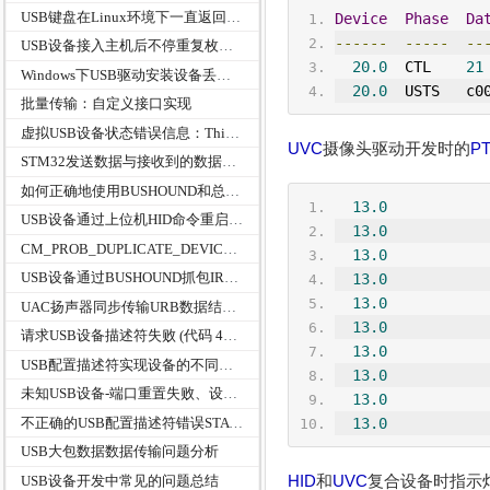
USB键盘在Linux环境下一直返回NAK的输入端点和一直OUT数据的输出端点
Device
Phase
Da
------
-----
--
USB设备接入主机后不停重复枚举最后失败
20.0
  CTL    
21
Windows下USB驱动安装设备丢失inf文件中ClassGuid出现未分类
20.0
USTS
   c0
批量传输：自定义接口实现
虚拟USB设备状态错误信息：This device cannot start. (Code 10)
UVC
摄像头驱动开发时的
P
STM32发送数据与接收到的数据长度不一致问题
如何正确地使用BUSHOUND和总线分析进行USB数据抓包及抓包原理分析
13.0
           
USB设备通过上位机HID命令重启几次后会出现未识别的USB设备，插拔设备端都没用，而是需要重启电脑才能恢复
13.0
           
CM_PROB_DUPLICATE_DEVICE 的解决办法
13.0
           
USB设备通过BUSHOUND抓包IRP被取消USTS状态为0xC0010000
13.0
           
13.0
           
UAC扬声器同步传输URB数据结构USBD_ISO_PACKET_DESCRIPTOR成员StartFrame
13.0
           
请求USB设备描述符失败 (代码 43)CM_PROB_FAILED_POST_START
13.0
           
USB配置描述符实现设备的不同功能或者类协议版本
13.0
           
未知USB设备-端口重置失败、设备描述符请求失败
13.0
           
不正确的USB配置描述符错误STATUS_DEVICE_DATA_ERROR
13.0
           
USB大包数据数据传输问题分析
HID
和
UVC
复合设备时指示
USB设备开发中常见的问题总结