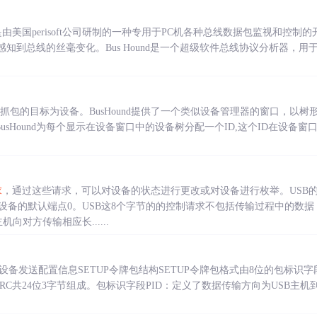
nd软件是由美国perisoft公司研制的一种专用于PC机各种总线数据包监视和控制
感知到总线的丝毫变化。Bus Hound是一个超级软件总线协议分析器，
包，抓包的目标为设备。BusHound提供了一个类似设备管理器的窗口，以树
BusHound为每个显示在设备窗口中的设备树分配一个ID,这个ID在设
求
，通过这些请求，可以对设备的状态进行更改或对设备进行枚举。USB
设备的默认端点0。USB这8个字节的的控制请求不包括传输过程中的数
向对方传输相应长......
B设备发送配置信息SETUP令牌包结构SETUP令牌包格式由8位的包标识字段
RC共24位3字节组成。包标识字段PID：定义了数据传输方向为USB主机到