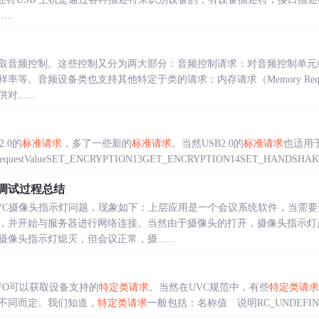
..
取音频控制。这些控制又分为两大部分：音频控制请求：对音频控制单元或
率等。音频设备类也支持其他特定于类的请求：内存请求（Memory Req
.....
2.0的
标准请求
，多了一些新的
标准请求
。当然USB2.0的
标准请求
也适用于
equestValueSET_ENCRYPTION13GET_ENCRYPTION14SET_HANDSHAKE1
调试过程总结
VC摄像头指示灯问题，现象如下：上层应用是一个会议系统软件，当需
，并开始与服务器进行网络连接。当然由于摄像头的打开，摄像头指示灯
头指示灯熄灭，但会议正常，摄......
NFO可以获取设备支持的
特定类请求
。当然在UVC规范中，有些
特定类请求
不同而定。我们知道，
特定类请求
一般包括：名称值 说明RC_UNDEFINED0x