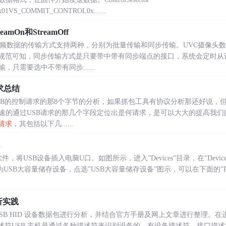
01VS_COMMIT_CONTROL0x......
mOn和StreamOff
头视频数据的传输方式支持两种，分别为批量传输和同步传输。UVC摄像头
B规范可知，同步传输方式是只要带中带有同步端点的接口，系统会定时从
只需要选中不带有同步......
求总结
USB的控制请求的那8个字节的分析，如果抓包工具有协议分析那还好说，
速的通过USB请求的那几个字段定位出是何请求，是可以大大的提高我们
请求
，其包括以下几......
d软件，将USB设备插入电脑U口。如图所示，进入”Devices”目录，在”Dev
SB大容量储存设备，点选”USB大容量储存设备”图示，可以在下面的”Prop
析实践
工具对 USB HID 设备数据包进行分析，并结合官方手册及网上文章进行整理
描述符USB 主机是通过各种描述符来识别设备的，有设备描述符，接口描