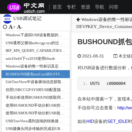
首页
专栏
资源
导航
问答
|
USB调试笔记
Windows设备的惟一性标
DEVPKEY_Device_Container
+
-
Windows下虚拟USB设备数据的读写请求调试笔记
BUSHOUND抓包st
USB通用父驱动usbccgp.sys的过滤UVC摄像头、UAC麦克风和HID设备硬件ID
IRP_MN_QUERY_CAPABILITIES和IRP_MN_QUERY_INTERFACE在USB总线驱动中的作用
2021-08-31
本文链接为
win10x64下vs2019使用libusb
Windows设备的惟一性标识及定位-DEVPKEY_Device_ContainerId
对USB设备进行数据分析，
BUSHOUND抓包stall pid的USTS c0000004错误
UsbTreeView中设备驱动信息获取方法
USTS
   c0000004  
仿照USBCCGP.SYS对USB配置描述符按功能拆分
手动分析使用BUSHOUND抓取同步传输的URB
在本站中搜索一下，发现本
使用BUSHOUND手动分析USB控制传输的URB
不信你可点击查看：
http:/
使用BUSHOUND手动分析USB批量传输的URB
USBTreeView遇到连续的转换接口描述符不解释情况说明
如在
HID
设备的
SET_IDLE
USB摄像头同步传输的完成后URB参数