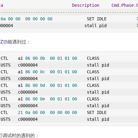
ta
Description
Cmd
.
Phase
.
--------------------------------------------------------
0a
00
00
00
00
00
00
              SET IDLE            
000004                             stall pid            
TZ
功能遇到过：
 CTL    a1 
86
00
0b
00
01
01
00
    CLASS      
 USTS   c0000004                    stall pid  
 CTL    a1 
86
00
0c
00
01
01
00
    CLASS      
 USTS   c0000004                    stall pid  
 CTL    a1 
86
00
0d
00
01
01
00
    CLASS      
 USTS   c0000004                    stall pid  
 CTL    a1 
86
00
0e
00
01
01
00
    CLASS      
 USTS   c0000004                    stall pid  
 CTL    
21
0a
00
00
00
00
00
00
    SET IDLE   
 USTS   c0000004                    stall pid
灯调试时的遇到的：