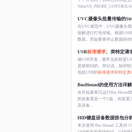
ValueVS_PROBE_CONTROL0x
UVC摄像头批量传输的Strea
在UVC规范中，UVC摄像
按帧进行打包传输。根据US
数据。而如要要停止数据的传输，
USB
标准请求
、类特定请
做USB开发，最常见的就是
是挺郁闷的。所以说，如何快
包括USB的
标准请求
和
特定类
BusHound的使用方法详解
在开始菜单日运行Bus Houn
的设备置是一个U盘，则装置为U
及设备......
HID键盘设备数据抓包分
本文使用 Bus Hound 
USB相关的基础知识。USB