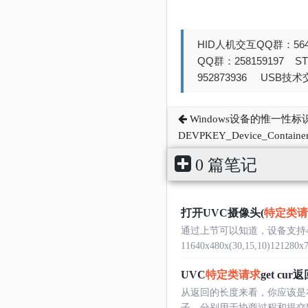
HID人机交互QQ群：564
QQ群：258159197 
952873936 USB技术交
Windows设备的惟一性标
DEVPKEY_Device_Container
0 篇笔记
打开UVC摄像头(
特定类请
通过上节可以知道，设备支持4种的
11640x480x(30,15,10)121280x72
UVC
特定类请求
get c
从返回的长度来看，你应该是
子，分别用于协商过程和提交数据格