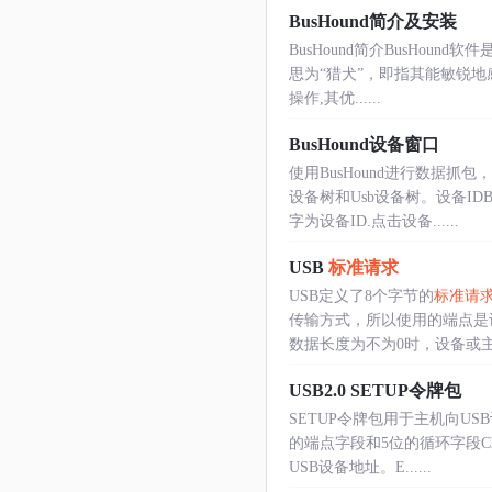
BusHound简介及安装
BusHound简介BusHou
思为“猎犬”，即指其能敏锐地
操作,其优......
BusHound设备窗口
使用BusHound进行数据抓
设备树和Usb设备树。设备ID
字为设备ID.点击设备......
USB
标准请求
USB定义了8个字节的
标准请
传输方式，所以使用的端点是
数据长度为不为0时，设备或主机
USB2.0 SETUP令牌包
SETUP令牌包用于主机向US
的端点字段和5位的循环字段C
USB设备地址。E......