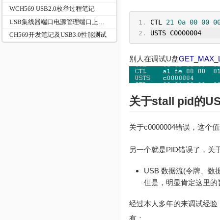
WCH569 USB2.0枚举过程笔记
USB集线器端口电源管理端口上下电
CTL 
21
0a
00
00
0
USTS C0000004    
CH569开发笔记及USB3.0性能测试
别人在调试U盘
GET_MAX_
关于stall pid的
关于c0000004错误，这
另一个就是PID错误了，关于
USB 数据流(令牌、数
但是，明显肯定这里的
经过本人多年的来调试经验，返
有：