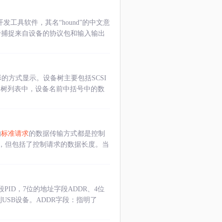
的开发工具软件，其名“hound”的中文意
用于捕捉来自设备的协议包和输入输出
形的方式显示。设备树主要包括SCSI
备窗口树列表中，设备名前中括号中的数
的
标准请求
的数据传输方式都是控制
据，但包括了控制请求的数据长度。当
PID，7位的地址字段ADDR、4位
USB设备。ADDR字段：指明了