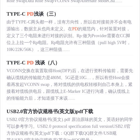
Role SwapData Role SwapVCONN SwapAlternate ModeCha......
TYPE-C
PD
浅谈（三）
由于TYPE-C两头都一样，没有方向性，所以在对接前并不会有电
源输出，数据主从也尚未定义。在
PD
的规范内，针对装置对接，
定义了三个电阻来进行对接的识别。Rp:做为Provider需要在CC脚
位上上拉一个Rp电阻。Rp电阻允许有三种阻值（pull high 5V时，
10K/22K/56K），这三种阻值......
TYPE-C
PD
浅谈（八）
VCONN交换在装置取得Host(DFP)后，在进行资料传输前，需要先
确认缆线的传输能力是480M、5G还是10G…，所以有些Host会接
着再发起VCONN swap，将对缆线的供电权转移到自己本身上，紧
接着对缆线供电后，跟缆线上E-Marker IC进行沟通，确认缆线上
的传输能力后，才知道接下来该......
USB2.0官方协议规格书(英文版)pdf下载
USB2.0官方协议规格书(英文).pdf 原治原味的英文，英语好的同学
可以参考学习。USB2.0 protocol specification full versionUSB2.0官
方协议规格书(英文)pdf下载：QQ群下载QQ群文件/USB规