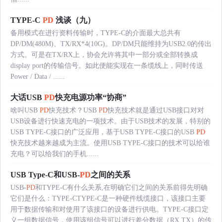
TYPE-C
PD
浅谈（九）
备用模式在进行资料传输时，TYPE-C的介面最大总共有
DP/DM(480M)、TX/RX*4(10G)。DP/DM只能维持为USB2.0的传出
方式。可是在TX/RX上，协会允许将其中一部分或全部转换成
display port的传输信号。如此便能实现在一条缆线上，同时传送
Power / Data / ......
大话USB
PD
快充电源功率“协商”
啥叫USB
PD
快充技术？USB
PD
快充技术就是通过USB接口对对
USB设备进行快速充电的一项技术。由于USB技术的发展，特别的
USB TYPE-C接口的广泛应用，基于USB TYPE-C接口的USB
PD
快充技术越来越成为主流。使用USB TYPE-C接口的技术可以给谁
充电？可以给我们的手机......
USB Type-C和USB-
PD
之间的关系
USB-
PD
和TYPE-C有什么关系,在明确它们之间的关系前得先明确
它们是什么：TYPE-CTYPE-C是一种硬件线缆接口，该接口主要
用于数据传输和对使用了该接口的设备进行供电。TYPE-C接口定
义一组数据信号，使用该组信号可以进行差分数据（RX,TX）的传