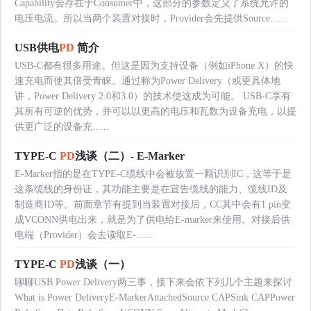
Capability会存在于Consumer中，这部分的参数定义了系统允许的
电压电流。所以当两个装置对接时，Provider会先提供Source......
USB供电
PD
简介
USB-C都有很多用途。但这是因为支持设备（例如iPhone X）的快
速充电而使其倍受青睐。通过称为Power Delivery（或更具体地
讲，Power Delivery 2.0和3.0）的技术使这成为可能。 USB-C享有
其所有可逆的优势，并可以以更高的电压和瓦数为设备充电，以提
供更广泛的设备充......
TYPE-C
PD
浅谈（二）- E-Marker
E-Marker指的是在TYPE-C缆线中会被放置一颗识别IC，这等于是
这条缆线的身份证，其功能主要是在宣告缆线的能力、缆线ID及
制造商ID等。前面章节有提到当装置对接后，CC其中会有1 pin变
成VCONN供电出来，就是为了供电给E-marker来使用。对接后供
电端（Provider）会去读取E-......
TYPE-C
PD
浅谈（一）
聊聊USB Power Delivery两三事，接下来会依下列几个主题来探讨
What is Power DeliveryE-MarkerAttachedSource CAPSink CAPPower