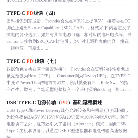
范/USB2.0官方协议规格书(英文)pdfQQ群号：......
TYPE-C
PD
浅谈（四）
当对接识别完成后，Provider会先在VBUS上提供5V，接着会在CC
脚位上送出Source Capability（SRC_CAP），格式如下:内容定义了
供电的各种选项，如共有几组电源可选，相对应的电压电流等。当
Consumer接收到SRC_CAP封包后，会针对电源列表的内容，挑选
一组电压，再发出......
TYPE-C
PD
浅谈（七）
数据角色交换在两个装置对接时，Provider会在资料的传输角色上
被先预设为Host（DFP），Consumer则为Device(UFP)。在TYPE-C
中允许Power/Data传输方向独立，所以就会有Data Role Swap的指
令产生。举例，当笔记型电脑接入一个带电源的docking，则do......
USB TYPE-C电源传输（
PD
）基础流程概述
USB Type-C和Power Delivery规范允许设备和主机进行电源协商，
为设备提供3A(5V,9V,15V)和5A(20V)最大100W的电源功率。除了
电源协商之外，规范还引入了备用（Alternate）模式，因此USB
Type-C主机和设备可以通过USB-C型连接器和电缆传输高速数据
信......