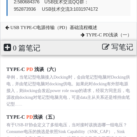
2:580684376 USB技术交流QQ群：
952873936 USB技术交流3:1031974172
USB TYPE-C电源传输（PD）基础流程概述
TYPE-C PD浅谈（一）
写笔记
0 篇笔记
TYPE-C
PD
浅谈（六）
举例，当笔记型电脑接入Docking时，会由笔记型电脑对Docking供
电，并由笔记型电脑对docking供电。如果此时docking有外部电源
接入，则docking会发起power role swap的请求，经双方同意后，电
源改由docking对笔记型电脑充电，可是data主从关系还是维持由笔
记型......
TYPE-C
PD
浅谈（五）
有于USB-IF协会定义了多组电压，当对接时该挑选哪一组电压？
Consumer电压的挑选是依照Sink Capability（SNK_CAP），Sink