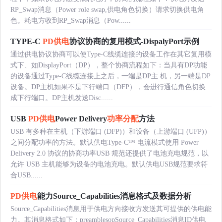
RP_Swap消息（Power role swap,供电角色切换）请求切换供电角
色。耗电方收到RP_Swap消息（Pow......
TYPE-C
PD供电
协议协商的复用模式-DispalyPort示例
通过供电协议协商可以使Type-C线缆连接的设备工作在其它复用模
式下、如DisplayPort（DP），整个协商流程如下：当具有DP功能
的设备通过Type-C线缆连接上之后，一端是DP主 机，另一端是DP
设备。DP主机如果不是下行端口（DFP），会进行通信角色切换
成下行端口。DP主机发送Disc......
USB
PD供电
Power Delivery
功率分配
方法
USB 有多种在主机（下游端口 (DFP)）和设备（上游端口 (UFP)）
之间分配功率的方法。默认供电Type-C™ 电流模式使用 Power
Delivery 2.0 协议的协商功率USB 规范还提供了电池充电规范，以
允许 USB 主机能够为设备的电池充电。默认供电USB规范要求符
合USB......
PD供电
能力Source_Capabilities消息格式及数据分析
Source_Capabilities消息用于供电方向接收方发送其可提供的供电能
力。其消息格式如下：preamblesopSource_Capabilities消息ID供电