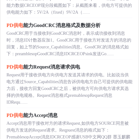
能力数据CRCEOP现分段截图如下：从截图来看，供电方可提供的
供电能力如下：5V/2A（fixed）9V/2A（......
PD供电
能力GoodCRC消息格式及数据分析
GoodCRC用于当接收到GoodCRC消息时，表示成功接收到消息
时，消息ID计数器应加1。GoodCRC用于接收方对发送方的消息的
回复，如上节的Source_Capabilities消息。GoodCRC的消息格式如
下：preamblesopGoodCRC消息IDCRCEOPsink发送Go......
PD供电
能力Request消息请求供电
Request用于接收供电方向供电方发送其请求的供电。比如说当供
电方通过Source_Capabilities消息告诉供电电方自己可提供的供电能
力后，接收方回复GoodCRC之后，被供电方可向供电方请求其选
择的供电规格。Request消息格式premablesopRequest消息
IDRequ......
PD供电
能力Accept消息
Accept消息用于接收对方的请求Request,如供电方SOURCE同意被
供电方发送的Request请求。Reqpuest消息的格式如下：
PremablesopAccept消息IDCRCEOP感谢USB中文网QQ群 墨玉麒麟