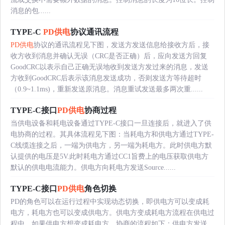
消息的包......
TYPE-C
PD供电
协议通讯流程
PD供电
协议的通讯流程见下图，发送方发送信息给接收方后，接
收方收到消息并确认无误（CRC是否正确）后，应向发送方回复
GoodCRC以表示自己正确无误地收到发送方发过来的消息，发送
方收到GoodCRC后表示该消息发送成功，否则发送方等待超时
（0.9~1.1ms)，重新发送原消息。消息重试发送最多两次重......
TYPE-C接口
PD供电
协商过程
当供电设备和耗电设备通过TYPE-C接口一旦连接后，就进入了供
电协商的过程。其具体流程见下图：当耗电方和供电方通过TYPE-
C线缆连接之后，一端为供电方，另一端为耗电方。此时供电方默
认提供的电压是5V.此时耗电方通过CC1旨费上的电压获取供电方
默认的供电电流能力。供电方向耗电方发送Source......
TYPE-C接口
PD供电
角色切换
PD的角色可以在运行过程中实现动态切换，即供电方可以变成耗
电方，耗电方也可以变成供电方。供电方变成耗电方流程在供电过
程中，如果供电方想变成耗电方，协商的流程如下：供电方发送