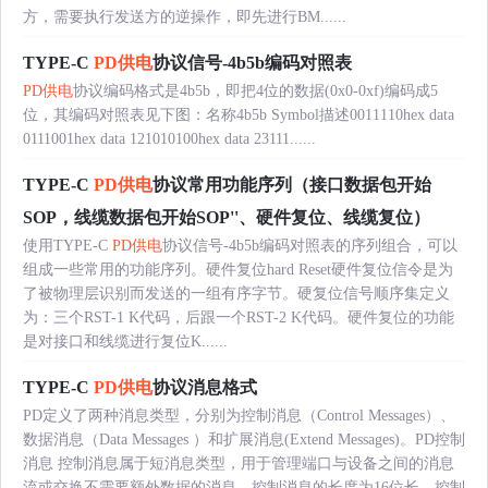
方，需要执行发送方的逆操作，即先进行BM......
TYPE-C
PD供电
协议信号-4b5b编码对照表
PD供电
协议编码格式是4b5b，即把4位的数据(0x0-0xf)编码成5
位，其编码对照表见下图：名称4b5b Symbol描述0011110hex data
0111001hex data 121010100hex data 23111......
TYPE-C
PD供电
协议常用功能序列（接口数据包开始
SOP，线缆数据包开始SOP''、硬件复位、线缆复位）
使用TYPE-C
PD供电
协议信号-4b5b编码对照表的序列组合，可以
组成一些常用的功能序列。硬件复位hard Reset硬件复位信令是为
了被物理层识别而发送的一组有序字节。硬复位信号顺序集定义
为：三个RST-1 K代码，后跟一个RST-2 K代码。硬件复位的功能
是对接口和线缆进行复位K......
TYPE-C
PD供电
协议消息格式
PD定义了两种消息类型，分别为控制消息（Control Messages）、
数据消息（Data Messages ）和扩展消息(Extend Messages)。PD控制
消息 控制消息属于短消息类型，用于管理端口与设备之间的消息
流或交换不需要额外数据的消息。控制消息的长度为16位长。控制