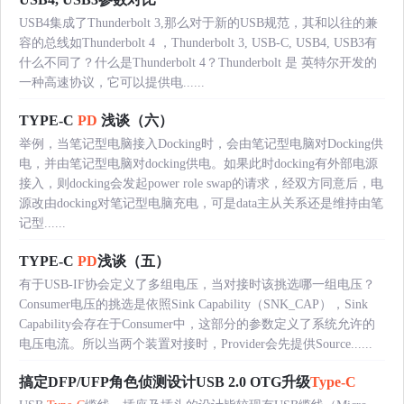
USB4集成了Thunderbolt 3,那么对于新的USB规范，其和以往的兼
容的总线如Thunderbolt 4 ，Thunderbolt 3, USB-C, USB4, USB3有
什么不同了？什么是Thunderbolt 4？Thunderbolt 是 英特尔开发的
一种高速协议，它可以提供电......
TYPE-C
PD
浅谈（六）
举例，当笔记型电脑接入Docking时，会由笔记型电脑对Docking供
电，并由笔记型电脑对docking供电。如果此时docking有外部电源
接入，则docking会发起power role swap的请求，经双方同意后，电
源改由docking对笔记型电脑充电，可是data主从关系还是维持由笔
记型......
TYPE-C
PD
浅谈（五）
有于USB-IF协会定义了多组电压，当对接时该挑选哪一组电压？
Consumer电压的挑选是依照Sink Capability（SNK_CAP），Sink
Capability会存在于Consumer中，这部分的参数定义了系统允许的
电压电流。所以当两个装置对接时，Provider会先提供Source......
搞定DFP/UFP角色侦测设计USB 2.0 OTG升级
Type-C