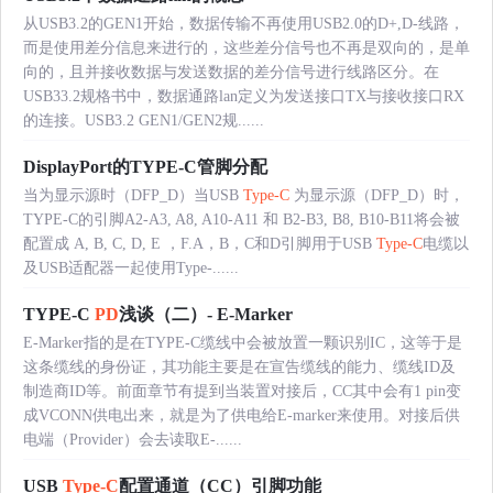
从USB3.2的GEN1开始，数据传输不再使用USB2.0的D+,D-线路，
而是使用差分信息来进行的，这些差分信号也不再是双向的，是单
向的，且并接收数据与发送数据的差分信号进行线路区分。在
USB33.2规格书中，数据通路lan定义为发送接口TX与接收接口RX
的连接。USB3.2 GEN1/GEN2规......
DisplayPort的TYPE-C管脚分配
当为显示源时（DFP_D）当USB
Type-C
为显示源（DFP_D）时，
TYPE-C的引脚A2-A3, A8, A10-A11 和 B2-B3, B8, B10-B11将会被
配置成 A, B, C, D, E ，F.A，B，C和D引脚用于USB
Type-C
电缆以
及USB适配器一起使用Type-......
TYPE-C
PD
浅谈（二）- E-Marker
E-Marker指的是在TYPE-C缆线中会被放置一颗识别IC，这等于是
这条缆线的身份证，其功能主要是在宣告缆线的能力、缆线ID及
制造商ID等。前面章节有提到当装置对接后，CC其中会有1 pin变
成VCONN供电出来，就是为了供电给E-marker来使用。对接后供
电端（Provider）会去读取E-......
USB
Type-C
配置通道（CC）引脚功能