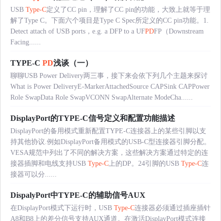
USB
Type-C
定义了CC pin，理解了CC pin的功能，大致上就等于理
解了Type C。下面六个项目是Type C Spec所定义的CC pin功能。1.
Detect attach of USB ports，e.g. a DFP to a UF
PD
FP（Downstream
Facing......
TYPE-C
PD
浅谈（一）
聊聊USB Power Delivery两三事，接下来会依下列几个主题来探讨
What is Power DeliveryE-MarkerAttachedSource CAPSink CAPPower
Role SwapData Role SwapVCONN SwapAlternate ModeCha......
DisplayPort的TYPE-C信号定义和配置功能描述
DisplayPort的备用模式重新配置TYPE-C连接器上的某些引脚以支
持其他协议.例如DisplayPort备用模式的USB-C型连接器引脚分配。
VESA规范中列出了不同的解决方案，这些解决方案通过特定的连
接器插脚和电线支持USB
Type-C
上的DP。24引脚的USB
Type-C
连
接器可以分......
DispalyPort中TYPE-C的辅助信号AUX
在DisplayPort模式下运行时，USB
Type-C
连接器必须通过插座插针
A8和B8上的差分信号支持AUX通道。在激活DisplayPort模式连接