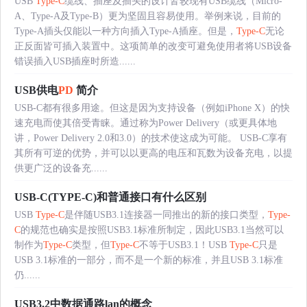
USB
Type-C
缆线、插座及插头的设计皆较现有USB缆线（Micro-
A、Type-A及Type-B）更为坚固且容易使用。举例来说，目前的
Type-A插头仅能以一种方向插入Type-A插座。但是，
Type-C
无论
正反面皆可插入装置中。这项简单的改变可避免使用者将USB设备
错误插入USB插座时所造......
USB供电
PD
简介
USB-C都有很多用途。但这是因为支持设备（例如iPhone X）的快
速充电而使其倍受青睐。通过称为Power Delivery（或更具体地
讲，Power Delivery 2.0和3.0）的技术使这成为可能。 USB-C享有
其所有可逆的优势，并可以以更高的电压和瓦数为设备充电，以提
供更广泛的设备充......
USB-C(TYPE-C)和普通接口有什么区别
USB
Type-C
是伴随USB3.1连接器一同推出的新的接口类型，
Type-
C
的规范也确实是按照USB3.1标准所制定，因此USB3.1当然可以
制作为
Type-C
类型，但
Type-C
不等于USB3.1！USB
Type-C
只是
USB 3.1标准的一部分，而不是一个新的标准，并且USB 3.1标准
仍......
USB3.2中数据通路lan的概念