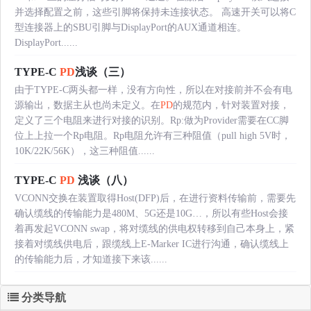
并选择配置之前，这些引脚将保持未连接状态。 高速开关可以将C
型连接器上的SBU引脚与DisplayPort的AUX通道相连。
DisplayPort......
TYPE-C
PD
浅谈（三）
由于TYPE-C两头都一样，没有方向性，所以在对接前并不会有电
源输出，数据主从也尚未定义。在
PD
的规范内，针对装置对接，
定义了三个电阻来进行对接的识别。Rp:做为Provider需要在CC脚
位上上拉一个Rp电阻。Rp电阻允许有三种阻值（pull high 5V时，
10K/22K/56K），这三种阻值......
TYPE-C
PD
浅谈（八）
VCONN交换在装置取得Host(DFP)后，在进行资料传输前，需要先
确认缆线的传输能力是480M、5G还是10G…，所以有些Host会接
着再发起VCONN swap，将对缆线的供电权转移到自己本身上，紧
接着对缆线供电后，跟缆线上E-Marker IC进行沟通，确认缆线上
的传输能力后，才知道接下来该......
分类导航