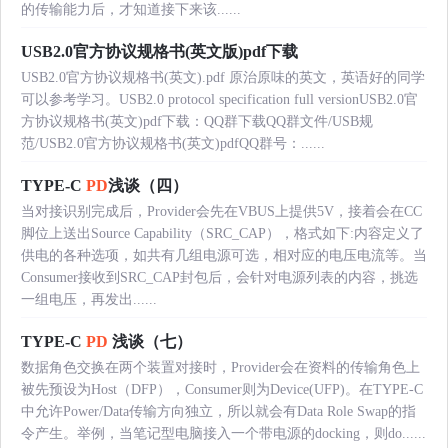
的传输能力后，才知道接下来该......
USB2.0官方协议规格书(英文版)pdf下载
USB2.0官方协议规格书(英文).pdf 原治原味的英文，英语好的同学
可以参考学习。USB2.0 protocol specification full versionUSB2.0官
方协议规格书(英文)pdf下载：QQ群下载QQ群文件/USB规
范/USB2.0官方协议规格书(英文)pdfQQ群号：......
TYPE-C
PD
浅谈（四）
当对接识别完成后，Provider会先在VBUS上提供5V，接着会在CC
脚位上送出Source Capability（SRC_CAP），格式如下:内容定义了
供电的各种选项，如共有几组电源可选，相对应的电压电流等。当
Consumer接收到SRC_CAP封包后，会针对电源列表的内容，挑选
一组电压，再发出......
TYPE-C
PD
浅谈（七）
数据角色交换在两个装置对接时，Provider会在资料的传输角色上
被先预设为Host（DFP），Consumer则为Device(UFP)。在TYPE-C
中允许Power/Data传输方向独立，所以就会有Data Role Swap的指
令产生。举例，当笔记型电脑接入一个带电源的docking，则do......