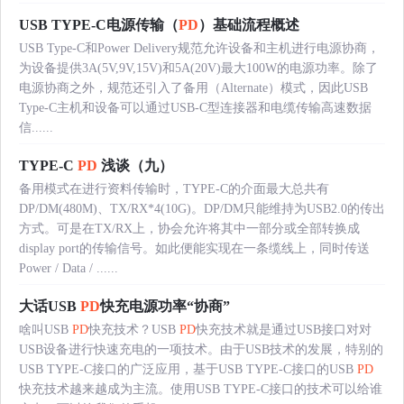
USB TYPE-C电源传输（
PD
）基础流程概述
USB Type-C和Power Delivery规范允许设备和主机进行电源协商，
为设备提供3A(5V,9V,15V)和5A(20V)最大100W的电源功率。除了
电源协商之外，规范还引入了备用（Alternate）模式，因此USB
Type-C主机和设备可以通过USB-C型连接器和电缆传输高速数据
信......
TYPE-C
PD
浅谈（九）
备用模式在进行资料传输时，TYPE-C的介面最大总共有
DP/DM(480M)、TX/RX*4(10G)。DP/DM只能维持为USB2.0的传出
方式。可是在TX/RX上，协会允许将其中一部分或全部转换成
display port的传输信号。如此便能实现在一条缆线上，同时传送
Power / Data / ......
大话USB
PD
快充电源功率“协商”
啥叫USB
PD
快充技术？USB
PD
快充技术就是通过USB接口对对
USB设备进行快速充电的一项技术。由于USB技术的发展，特别的
USB TYPE-C接口的广泛应用，基于USB TYPE-C接口的USB
PD
快充技术越来越成为主流。使用USB TYPE-C接口的技术可以给谁