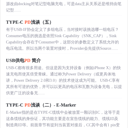
源改由docking对笔记型电脑充电，可是data主从关系还是维持由笔
记型......
TYPE-C
PD
浅谈（五）
有于USB-IF协会定义了多组电压，当对接时该挑选哪一组电压？
Consumer电压的挑选是依照Sink Capability（SNK_CAP），Sink
Capability会存在于Consumer中，这部分的参数定义了系统允许的
电压电流。所以当两个装置对接时，Provider会先提供Source......
USB供电
PD
简介
USB-C都有很多用途。但这是因为支持设备（例如iPhone X）的快
速充电而使其倍受青睐。通过称为Power Delivery（或更具体地
讲，Power Delivery 2.0和3.0）的技术使这成为可能。 USB-C享有
其所有可逆的优势，并可以以更高的电压和瓦数为设备充电，以提
供更广泛的设备充......
TYPE-C
PD
浅谈（二）- E-Marker
E-Marker指的是在TYPE-C缆线中会被放置一颗识别IC，这等于是
这条缆线的身份证，其功能主要是在宣告缆线的能力、缆线ID及
制造商ID等。前面章节有提到当装置对接后，CC其中会有1 pin变