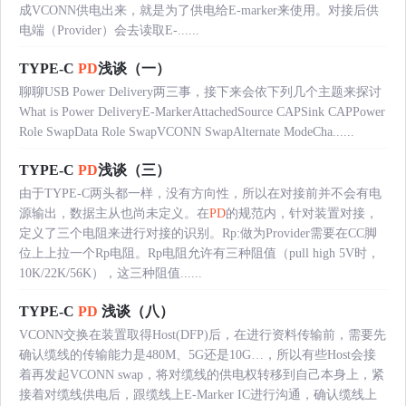
成VCONN供电出来，就是为了供电给E-marker来使用。对接后供
电端（Provider）会去读取E-......
TYPE-C
PD
浅谈（一）
聊聊USB Power Delivery两三事，接下来会依下列几个主题来探讨
What is Power DeliveryE-MarkerAttachedSource CAPSink CAPPower
Role SwapData Role SwapVCONN SwapAlternate ModeCha......
TYPE-C
PD
浅谈（三）
由于TYPE-C两头都一样，没有方向性，所以在对接前并不会有电
源输出，数据主从也尚未定义。在
PD
的规范内，针对装置对接，
定义了三个电阻来进行对接的识别。Rp:做为Provider需要在CC脚
位上上拉一个Rp电阻。Rp电阻允许有三种阻值（pull high 5V时，
10K/22K/56K），这三种阻值......
TYPE-C
PD
浅谈（八）
VCONN交换在装置取得Host(DFP)后，在进行资料传输前，需要先
确认缆线的传输能力是480M、5G还是10G…，所以有些Host会接
着再发起VCONN swap，将对缆线的供电权转移到自己本身上，紧
接着对缆线供电后，跟缆线上E-Marker IC进行沟通，确认缆线上