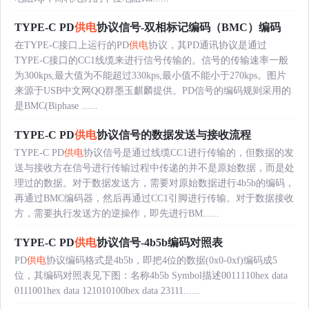
TYPE-C PD
供电
协议信号-双相标记编码（BMC）编码
在TYPE-C接口上运行的PD
供电
协议，其PD通讯协议是通过
TYPE-C接口的CC1线缆来进行信号传输的。信号的传输速率一般
为300kps,最大值为不能超过330kps,最小值不能小于270kps。图片
来源于USB中文网QQ群墨玉麒麟提供。PD信号的编码规则采用的
是BMC(Biphase ......
TYPE-C PD
供电
协议信号的数据发送与接收流程
TYPE-C PD
供电
协议信号是通过线缆CC1进行传输的，但数据的发
送与接收方在信号进行传输过程中传递的并不是原始数据，而是处
理过的数据。对于数据发送方，需要对原始数据进行4b5b的编码，
再通过BMC编码器，然后再通过CC1引脚进行传输。对于数据接收
方，需要执行发送方的逆操作，即先进行BM......
TYPE-C PD
供电
协议信号-4b5b编码对照表
PD
供电
协议编码格式是4b5b，即把4位的数据(0x0-0xf)编码成5
位，其编码对照表见下图：名称4b5b Symbol描述0011110hex data
0111001hex data 121010100hex data 23111......