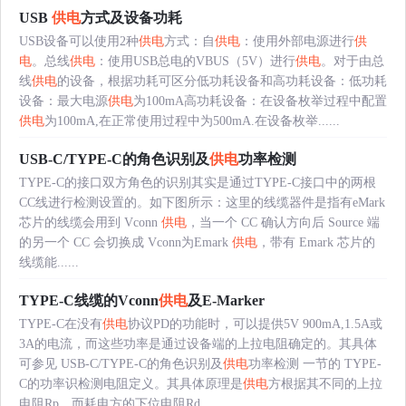
USB
供电
方式及设备功耗
USB设备可以使用2种
供电
方式：自
供电
：使用外部电源进行
供
电
。总线
供电
：使用USB总电的VBUS（5V）进行
供电
。对于由总
线
供电
的设备，根据功耗可区分低功耗设备和高功耗设备：低功耗
设备：最大电源
供电
为100mA高功耗设备：在设备枚举过程中配置
供电
为100mA,在正常使用过程中为500mA.在设备枚举......
USB-C/TYPE-C的角色识别及
供电
功率检测
TYPE-C的接口双方角色的识别其实是通过TYPE-C接口中的两根
CC线进行检测设置的。如下图所示：这里的线缆器件是指有eMark
芯片的线缆会用到 Vconn
供电
，当一个 CC 确认方向后 Source 端
的另一个 CC 会切换成 Vconn为Emark
供电
，带有 Emark 芯片的
线缆能......
TYPE-C线缆的Vconn
供电
及E-Marker
TYPE-C在没有
供电
协议PD的功能时，可以提供5V 900mA,1.5A或
3A的电流，而这些功率是通过设备端的上拉电阻确定的。其具体
可参见 USB-C/TYPE-C的角色识别及
供电
功率检测 一节的 TYPE-
C的功率识检测电阻定义。其具体原理是
供电
方根据其不同的上拉
电阻Rp，而耗电方的下位电阻Rd......