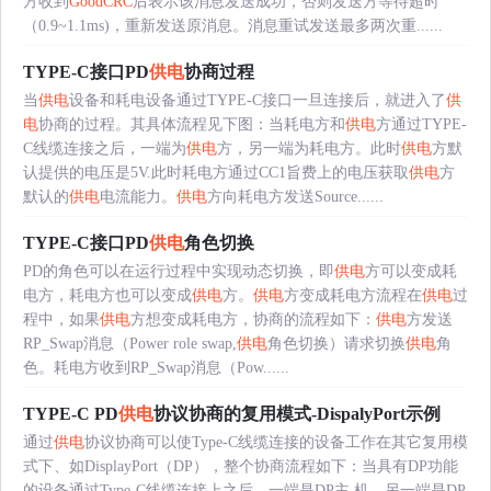
方收到
GoodCRC
后表示该消息发送成功，否则发送方等待超时
（0.9~1.1ms)，重新发送原消息。消息重试发送最多两次重......
TYPE-C接口PD
供电
协商过程
当
供电
设备和耗电设备通过TYPE-C接口一旦连接后，就进入了
供
电
协商的过程。其具体流程见下图：当耗电方和
供电
方通过TYPE-
C线缆连接之后，一端为
供电
方，另一端为耗电方。此时
供电
方默
认提供的电压是5V.此时耗电方通过CC1旨费上的电压获取
供电
方
默认的
供电
电流能力。
供电
方向耗电方发送Source......
TYPE-C接口PD
供电
角色切换
PD的角色可以在运行过程中实现动态切换，即
供电
方可以变成耗
电方，耗电方也可以变成
供电
方。
供电
方变成耗电方流程在
供电
过
程中，如果
供电
方想变成耗电方，协商的流程如下：
供电
方发送
RP_Swap消息（Power role swap,
供电
角色切换）请求切换
供电
角
色。耗电方收到RP_Swap消息（Pow......
TYPE-C PD
供电
协议协商的复用模式-DispalyPort示例
通过
供电
协议协商可以使Type-C线缆连接的设备工作在其它复用模
式下、如DisplayPort（DP），整个协商流程如下：当具有DP功能
的设备通过Type-C线缆连接上之后，一端是DP主 机，另一端是DP