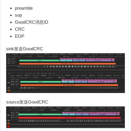
preamble
sop
GoodCRC消息ID
CRC
EOP
sink发送GoodCRC
source发送GoodCRC