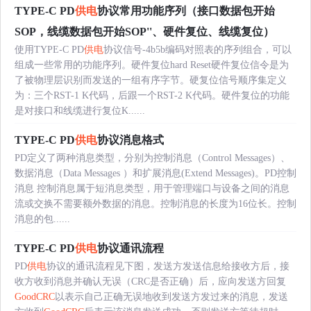
TYPE-C PD
供电
协议常用功能序列（接口数据包开始
SOP，线缆数据包开始SOP''、硬件复位、线缆复位）
使用TYPE-C PD
供电
协议信号-4b5b编码对照表的序列组合，可以
组成一些常用的功能序列。硬件复位hard Reset硬件复位信令是为
了被物理层识别而发送的一组有序字节。硬复位信号顺序集定义
为：三个RST-1 K代码，后跟一个RST-2 K代码。硬件复位的功能
是对接口和线缆进行复位K......
TYPE-C PD
供电
协议消息格式
PD定义了两种消息类型，分别为控制消息（Control Messages）、
数据消息（Data Messages ）和扩展消息(Extend Messages)。PD控制
消息 控制消息属于短消息类型，用于管理端口与设备之间的消息
流或交换不需要额外数据的消息。控制消息的长度为16位长。控制
消息的包......
TYPE-C PD
供电
协议通讯流程
PD
供电
协议的通讯流程见下图，发送方发送信息给接收方后，接
收方收到消息并确认无误（CRC是否正确）后，应向发送方回复
GoodCRC
以表示自己正确无误地收到发送方发过来的消息，发送