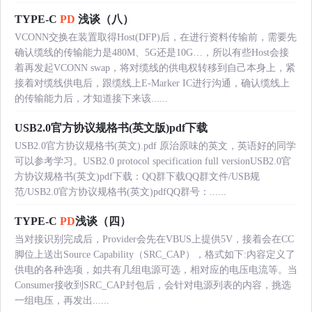
TYPE-C
PD
浅谈（八）
VCONN交换在装置取得Host(DFP)后，在进行资料传输前，需要先
确认缆线的传输能力是480M、5G还是10G…，所以有些Host会接
着再发起VCONN swap，将对缆线的供电权转移到自己本身上，紧
接着对缆线供电后，跟缆线上E-Marker IC进行沟通，确认缆线上
的传输能力后，才知道接下来该......
USB2.0官方协议规格书(英文版)pdf下载
USB2.0官方协议规格书(英文).pdf 原治原味的英文，英语好的同学
可以参考学习。USB2.0 protocol specification full versionUSB2.0官
方协议规格书(英文)pdf下载：QQ群下载QQ群文件/USB规
范/USB2.0官方协议规格书(英文)pdfQQ群号：......
TYPE-C
PD
浅谈（四）
当对接识别完成后，Provider会先在VBUS上提供5V，接着会在CC
脚位上送出Source Capability（SRC_CAP），格式如下:内容定义了
供电的各种选项，如共有几组电源可选，相对应的电压电流等。当
Consumer接收到SRC_CAP封包后，会针对电源列表的内容，挑选
一组电压，再发出......