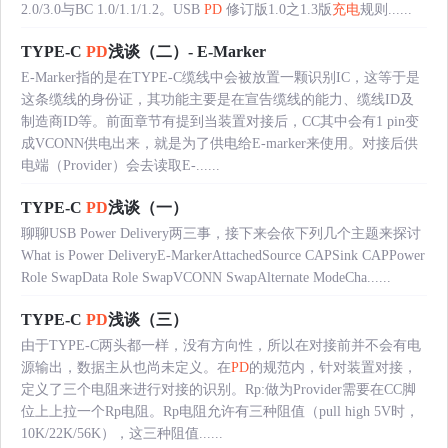
2.0/3.0与BC 1.0/1.1/1.2。USB
PD
修订版1.0之1.3版
充电
规则......
TYPE-C
PD
浅谈（二）- E-Marker
E-Marker指的是在TYPE-C缆线中会被放置一颗识别IC，这等于是
这条缆线的身份证，其功能主要是在宣告缆线的能力、缆线ID及
制造商ID等。前面章节有提到当装置对接后，CC其中会有1 pin变
成VCONN供电出来，就是为了供电给E-marker来使用。对接后供
电端（Provider）会去读取E-......
TYPE-C
PD
浅谈（一）
聊聊USB Power Delivery两三事，接下来会依下列几个主题来探讨
What is Power DeliveryE-MarkerAttachedSource CAPSink CAPPower
Role SwapData Role SwapVCONN SwapAlternate ModeCha......
TYPE-C
PD
浅谈（三）
由于TYPE-C两头都一样，没有方向性，所以在对接前并不会有电
源输出，数据主从也尚未定义。在
PD
的规范内，针对装置对接，
定义了三个电阻来进行对接的识别。Rp:做为Provider需要在CC脚
位上上拉一个Rp电阻。Rp电阻允许有三种阻值（pull high 5V时，
10K/22K/56K），这三种阻值......