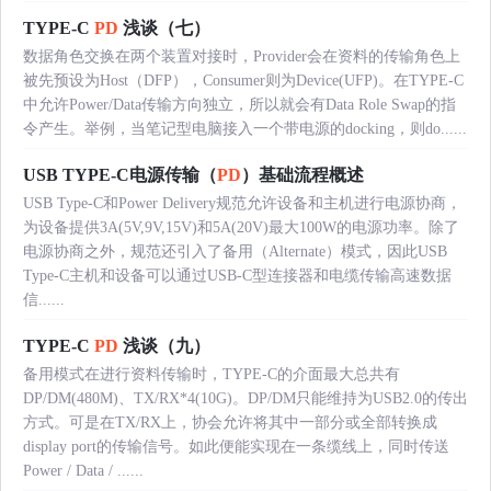
TYPE-C
PD
浅谈（七）
数据角色交换在两个装置对接时，Provider会在资料的传输角色上
被先预设为Host（DFP），Consumer则为Device(UFP)。在TYPE-C
中允许Power/Data传输方向独立，所以就会有Data Role Swap的指
令产生。举例，当笔记型电脑接入一个带电源的docking，则do......
USB TYPE-C电源传输（
PD
）基础流程概述
USB Type-C和Power Delivery规范允许设备和主机进行电源协商，
为设备提供3A(5V,9V,15V)和5A(20V)最大100W的电源功率。除了
电源协商之外，规范还引入了备用（Alternate）模式，因此USB
Type-C主机和设备可以通过USB-C型连接器和电缆传输高速数据
信......
TYPE-C
PD
浅谈（九）
备用模式在进行资料传输时，TYPE-C的介面最大总共有
DP/DM(480M)、TX/RX*4(10G)。DP/DM只能维持为USB2.0的传出
方式。可是在TX/RX上，协会允许将其中一部分或全部转换成
display port的传输信号。如此便能实现在一条缆线上，同时传送
Power / Data / ......