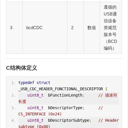
遵循的
USB通
信设备
3
bcdCDC
2
数值
类规范
版本号
（BCD
编码）
C结构体定义
typedef
struct
_USB_CDC_HEADER_FUNCTIONAL_DESCRIPTOR 
{
uint8_t
  bFunctionLength
;
// 描述符
长度
uint8_t
  bDescriptorType
;
// 
CS_
IN
TERFACE (0x24)
uint8_t
  bDescriptorSubtype
;
// Header 
subtype (0x00)