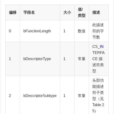
值/
偏移
字段名
大小
描述
类型
此描述
0
bFunctionLength
1
数值
符的字
节数
CS_
IN
TERFA
1
bDescriptorType
1
常量
CE 描
述符类
型
头部功
能描述
符子类
2
bDescriptorSubtype
1
常量
型（见
Table 2
5）