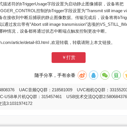
述符的bTriggerUsage字段设置为启动静止图像捕获，设备将把
GGER_CONTROL控制的bTrigger字段设置为”Transmit still image via
在接收到中断后捕获的静止图像数据。传输完成后，设备将将bTrigger
通过发出带有”Abort still image transmission”选项的VS_STILL
哪种情况，设备都将通过状态中断端点触发控制更改中断。
zh.com/article/detail-83.html ,欢迎转载，转载请附上本文链接。
￥打赏
随手分享，手有余香
808376 UAC音频QQ群：218581009 UVC相机QQ群：331552
STC-USB单片机QQ群：315457461 USB技术交流QQ群2:580684
流3:1031974172