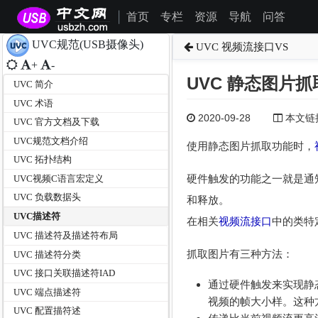
首页
专栏
资源
导航
问答
|
UVC规范(USB摄像头)
UVC 视频流接口VS
+
-
UVC 静态图片抓
UVC 简介
UVC 术语
2020-09-28
本文链接为
UVC 官方文档及下载
UVC规范文档介绍
使用静态图片抓取功能时，
UVC 拓扑结构
硬件触发的功能之一就是通
UVC视频C语言宏定义
UVC 负载数据头
和释放。
UVC描述符
在相关
视频流接口
中的类特
UVC 描述符及描述符布局
抓取图片有三种方法：
UVC 描述符分类
UVC 接口关联描述符IAD
通过硬件触发来实现静
UVC 端点描述符
视频的帧大小样。这种
UVC 配置描符述