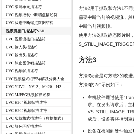
UVC 编码单元描述符
方法2用于抓取和方法1不
UVC 视频控制中断端点描述符
需要中断当前的视频流，然
UVC 状态中断端点数据结构
中断当前视频帧。
视频流接口描述符VSD
使用方法2抓取静态图片时，
UVC 视频流接口描述符
S_STILL_IMAGE_TR
UVC 输入头描述符
UVC 输出头描述符
方法3
UVC 静止图像帧描述符
UVC 视频帧描述符
方法3完全是对方法2的改
UVC视频格式细节详解及分类大全
方法3的2种示例如下：
UVC YUV2、NV12、M420、I420无压缩视频帧描述符GUID
UVC MJPEG视频帧描述符
主机软件通过使用”Transmit
UVC H264视频帧描述符
求。在发出请求后，主机
UVC H265视频帧描述符
VS_STILL_IMAGE_TRI
UVC 负载格式描述符（数据格式）
成后，设备将将控制重置为”
UVC 颜色匹配描述符
设备在检测到硬件触发后