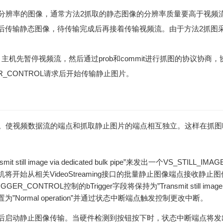
同分辨率的图像，通常方法2抓取的静态图像的分辨率质量要高于视频
后传输静态图像，待传输完成后再接着传输视频流。由于方法2抓图
主机先暂停视频流，然后通过prob和commit进行抓图的协议协商
IGGER_CONTROL请求后开始传输静止图片。
进。使视频数据流的端点和抓取静止图片的端点相互独立。这样在抓
 still image via dedicated bulk pipe”来发出一个VS_STILL_I
将开始从相关VideoStreaming接口的批量静止图像端点接收静止
GGER_CONTROL控制的bTrigger字段将保持为”Transmit still image vi
Normal operation”并通过状态中断端点触发控制更改中断。
启动静止图像传输。当硬件检测到按钮按下时，状态中断端点将发出一个来自