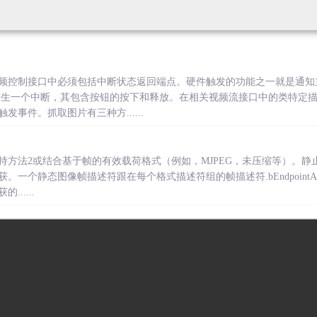
频控制接口中必须包括中断状态返回端点。硬件触发的功能之一就是通知
产生一个中断，其包含按钮的按下和释放。在相关视频流接口中的类特定
事件。抓取图片有三种方......
持方法2或结合基于帧的有效载荷格式（例如，MJPEG，未压缩等）。
一个静态图像帧描述符跟在每个格式描述符组的帧描述符.bEndpointAd
.....