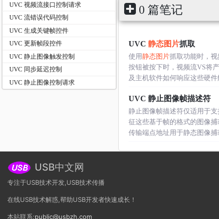
UVC 视频流接口控制请求
0 篇笔记
UVC 流错误代码控制
UVC 生成关键帧控件
UVC
静态图片
抓取
UVC 更新帧段控件
UVC 静止图像触发控制
使用
静态图片
抓取功能时，视
按钮被按下时，视频流VS将
UVC 同步延迟控制
及主机软件如何响应这些硬件触发
UVC 静止图像控制请求
UVC 静止图像帧描述符
静止图像帧描述符仅适用于支
征这些基于帧的格式的图像捕获。
传输端点地址用于静态图像捕获的.
USB中文网
专注于USB技术开发,USB技术传播
在线USB技术解惑,帮助USB开发者快速成长！
本站联系:
public@usbzh.com