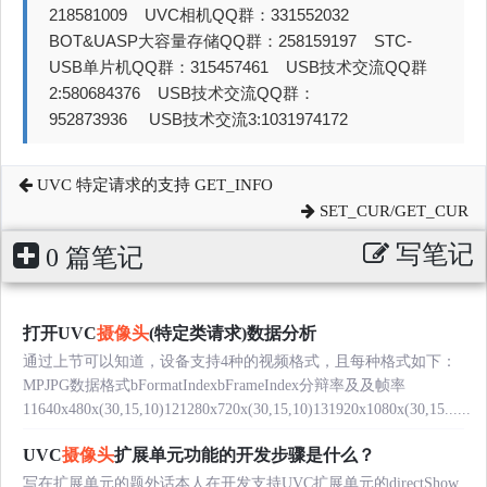
218581009 UVC相机QQ群：331552032
BOT&UASP大容量存储QQ群：258159197 STC-
USB单片机QQ群：315457461 USB技术交流QQ群
2:580684376 USB技术交流QQ群：
952873936 USB技术交流3:1031974172
UVC 特定请求的支持 GET_INFO
SET_CUR/GET_CUR
写笔记
0 篇笔记
打开UVC
摄像头
(特定类请求)数据分析
通过上节可以知道，设备支持4种的视频格式，且每种格式如下：
MPJPG数据格式bFormatIndexbFrameIndex分辩率及及帧率
11640x480x(30,15,10)121280x720x(30,15,10)131920x1080x(30,15......
UVC
摄像头
扩展单元功能的开发步骤是什么？
写在扩展单元的题外话本人在开发支持UVC扩展单元的directShow