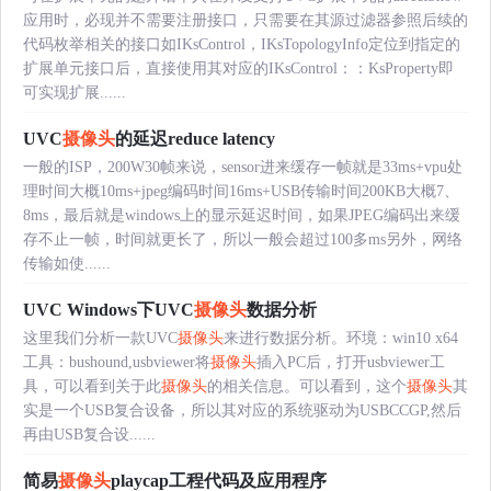
应用时，必现并不需要注册接口，只需要在其源过滤器参照后续的
代码枚举相关的接口如IKsControl，IKsTopologyInfo定位到指定的
扩展单元接口后，直接使用其对应的IKsControl：：KsProperty即
可实现扩展......
UVC
摄像头
的延迟reduce latency
一般的ISP，200W30帧来说，sensor进来缓存一帧就是33ms+vpu处
理时间大概10ms+jpeg编码时间16ms+USB传输时间200KB大概7、
8ms，最后就是windows上的显示延迟时间，如果JPEG编码出来缓
存不止一帧，时间就更长了，所以一般会超过100多ms另外，网络
传输如使......
UVC Windows下UVC
摄像头
数据分析
这里我们分析一款UVC
摄像头
来进行数据分析。环境：win10 x64
工具：bushound,usbviewer将
摄像头
插入PC后，打开usbviewer工
具，可以看到关于此
摄像头
的相关信息。可以看到，这个
摄像头
其
实是一个USB复合设备，所以其对应的系统驱动为USBCCGP,然后
再由USB复合设......
简易
摄像头
playcap工程代码及应用程序