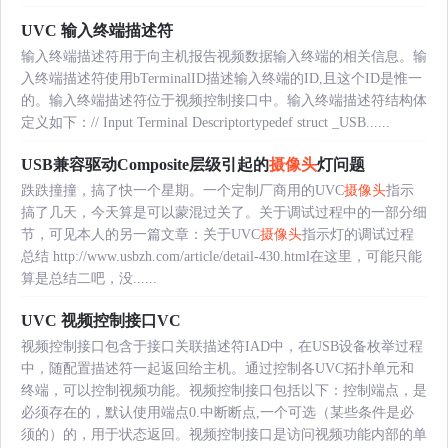
UVC 输入终端描述符
输入终端描述符用于向主机报告视频数据输入终端的相关信息。输
入终端描述符使用bTerminalID描述输入终端的ID,且这个ID是惟一
的。输入终端描述符位于视频控制接口中。输入终端描述符结构体
定义如下：// Input Terminal Descriptortypedef struct _USB......
USB兼容驱动Composite层级引起的
摄像头
灯问题
跌跌撞撞，搞了快一个星期。一个定制厂商用的UVC
摄像头
指示
搞了几天，今天算是可以蒙混过关了。关于调试过程中的一部分细
节，可见本人的另一篇文章：关于UVC
摄像头
指示灯的调试过程
总结 http://www.usbzh.com/article/detail-430.html在这里，可能只能
算是总结二吧，没......
UVC 视频控制接口VC
视频控制接口包含于接口关联描述符IAD中，在USB设备枚举过程
中，随配置描述符一起返回给主机。通过控制各UVC拓扑单元和
终端，可以控制视频功能。视频控制接口包括以下：控制端点，是
必须存在的，默认使用端点0.中断断点,一个可选（某些条件是必
须的）的，用于状态返回。视频控制接口是访问视频功能内部的单