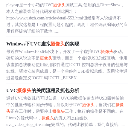
playcap是一个小巧的UVC
摄像头
测试工具,使用的是DirectShow，
本人之前装饰部分代码发布到此网址：
http://www.usbzh.com/article/detail-553.html但经常有人说编译不
过，其实这都是工程配置问题引起的。现将工程代码及编译好的应
用程序提供详细的下载地......
Windows下UVC虚拟
摄像头
的实现
最近在Windows10 x64环境下，开发了一个虚拟UVC
摄像头
驱动。
确切的来说这不是
摄像头
驱动，而是一个虚拟USB总线驱动。使用
该虚拟总线驱动使用应用软件通过IOCTL控制总线子设备的创建与
卸载。驱动安装完成后，是一个单纯的USB虚拟总线。应用软件通
过发送自定义IOCTL码IOCTL_BUSEN......
UVC
摄像头
的关闭流程及抓包分析
通过UVC协议规范可以知道，UVC的数据传输支持USB四种传输
中的批量传输和同步传输，所以对于UVC
摄像头
，当我们在
摄像
头
正在工作时，需要停止
摄像头
工作，执行的操作是不同的。在
Linux的源代码中，
摄像头
的流关闭是由函数
uvc_video_stop_streaming完成的。代码比较简单，我们直接给......