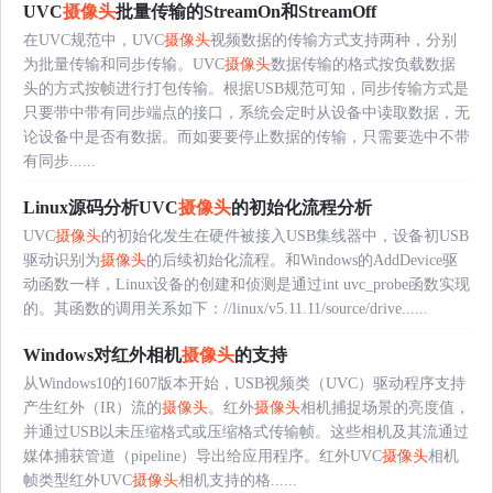
UVC
摄像头
批量传输的StreamOn和StreamOff
在UVC规范中，UVC
摄像头
视频数据的传输方式支持两种，分别
为批量传输和同步传输。UVC
摄像头
数据传输的格式按负载数据
头的方式按帧进行打包传输。根据USB规范可知，同步传输方式是
只要带中带有同步端点的接口，系统会定时从设备中读取数据，无
论设备中是否有数据。而如要要停止数据的传输，只需要选中不带
有同步......
Linux源码分析UVC
摄像头
的初始化流程分析
UVC
摄像头
的初始化发生在硬件被接入USB集线器中，设备初USB
驱动识别为
摄像头
的后续初始化流程。和Windows的AddDevice驱
动函数一样，Linux设备的创建和侦测是通过int uvc_probe函数实现
的。其函数的调用关系如下：//linux/v5.11.11/source/drive......
Windows对红外相机
摄像头
的支持
从Windows10的1607版本开始，USB视频类（UVC）驱动程序支持
产生红外（IR）流的
摄像头
。红外
摄像头
相机捕捉场景的亮度值，
并通过USB以未压缩格式或压缩格式传输帧。这些相机及其流通过
媒体捕获管道（pipeline）导出给应用程序。红外UVC
摄像头
相机
帧类型红外UVC
摄像头
相机支持的格......