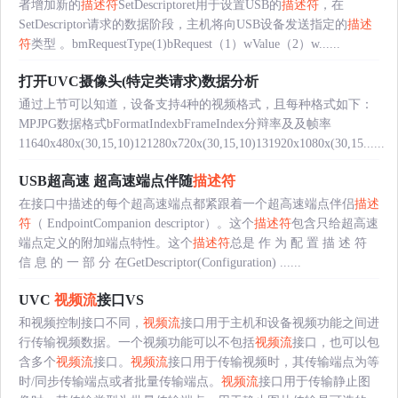
者增加新的
描述符
SetDescriptoret用于设置USB的
描述符
，在
SetDescriptor请求的数据阶段，主机将向USB设备发送指定的
描述
符
类型 。bmRequestType(1)bRequest（1）wValue（2）w......
打开UVC摄像头(特定类请求)数据分析
通过上节可以知道，设备支持4种的视频格式，且每种格式如下：
MPJPG数据格式bFormatIndexbFrameIndex分辩率及及帧率
11640x480x(30,15,10)121280x720x(30,15,10)131920x1080x(30,15......
USB超高速 超高速端点伴随
描述符
在接口中描述的每个超高速端点都紧跟着一个超高速端点伴侣
描述
符
（ EndpointCompanion descriptor）。这个
描述符
包含只给超高速
端点定义的附加端点特性。这个
描述符
总是 作 为 配 置 描 述 符
信 息 的 一 部 分 在GetDescriptor(Configuration) ......
UVC
视频流
接口VS
和视频控制接口不同，
视频流
接口用于主机和设备视频功能之间进
行传输视频数据。一个视频功能可以不包括
视频流
接口，也可以包
含多个
视频流
接口。
视频流
接口用于传输视频时，其传输端点为等
时/同步传输端点或者批量传输端点。
视频流
接口用于传输静止图