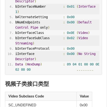
Descriptor
)
bInterfaceNumber         
:
0x01
(
Interface
1
)
bAlternateSetting        
:
0x00
bNumEndpoints            
:
0x00
(
Default
Control
Pipe
 only
)
bInterfaceClass          
:
0x0E
(
Video
)
bInterfaceSubClass       
:
0x02
(
Video
Streaming
)
bInterfaceProtocol       
:
0x00
iInterface               
:
0x00
(
No
String
Descriptor
)
Data
(
HexDump
)
:
09
04
01
00
00
0E
02
00
00
.........
视频子类接口类型
Video Subclass Code
Value
SC_UNDEFINED
0x00