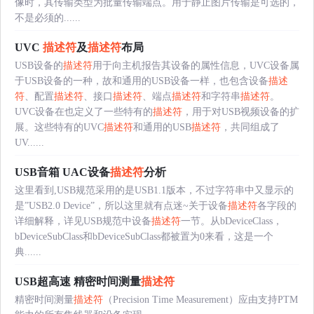
像时，其传输类型为批量传输端点。用于静止图片传输是可选的，
不是必须的......
UVC
描述符
及
描述符
布局
USB设备的
描述符
用于向主机报告其设备的属性信息，UVC设备属
于USB设备的一种，故和通用的USB设备一样，也包含设备
描述
符
、配置
描述符
、接口
描述符
、端点
描述符
和字符串
描述符
。
UVC设备在也定义了一些特有的
描述符
，用于对USB视频设备的扩
展。这些特有的UVC
描述符
和通用的USB
描述符
，共同组成了
UV......
USB音箱 UAC设备
描述符
分析
这里看到,USB规范采用的是USB1.1版本，不过字符串中又显示的
是”USB2.0 Device”，所以这里就有点迷~关于设备
描述符
各字段的
详细解释，详见USB规范中设备
描述符
一节。从bDeviceClass，
bDeviceSubClass和bDeviceSubClass都被置为0来看，这是一个
典......
USB超高速 精密时间测量
描述符
精密时间测量
描述符
（Precision Time Measurement）应由支持PTM