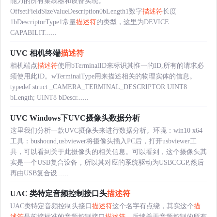
能力的所有集线器和设备实现。
OffsetFieldSizeValueDescription0bLength1数字
描述符
长度
1bDescriptorType1常量
描述符
的类型，这里为DEVICE
CAPABILIT......
UVC 相机终端
描述符
相机端点
描述符
使用bTerminalID来标识其惟一的ID,所有的请求必
须使用此ID。wTerminalType用来描述相关的物理实体的信息。
typedef struct _CAMERA_TERMINAL_DESCRIPTOR UINT8
bLength; UINT8 bDescr......
UVC Windows下UVC摄像头数据分析
这里我们分析一款UVC摄像头来进行数据分析。环境：win10 x64
工具：bushound,usbviewer将摄像头插入PC后，打开usbviewer工
具，可以看到关于此摄像头的相关信息。可以看到，这个摄像头其
实是一个USB复合设备，所以其对应的系统驱动为USBCCGP,然后
再由USB复合设......
UAC 类特定音频控制接口头
描述符
UAC类特定音频控制头接口
描述符
这个名字有点绕，其实这个
描
述符
是前接标准的音频控制接口
描述符
，后续关于音频控制的所有