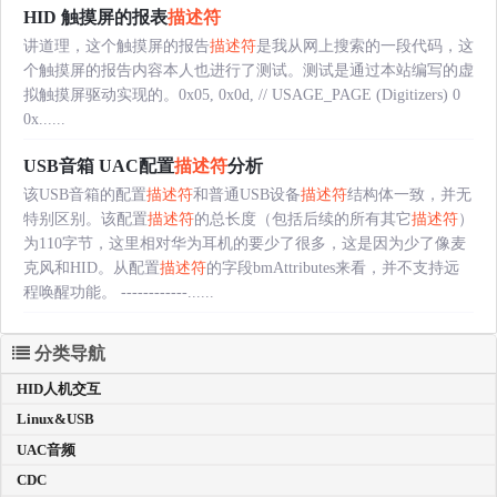
HID 触摸屏的报表
描述符
讲道理，这个触摸屏的报告
描述符
是我从网上搜索的一段代码，这
个触摸屏的报告内容本人也进行了测试。测试是通过本站编写的虚
拟触摸屏驱动实现的。0x05, 0x0d, // USAGE_PAGE (Digitizers) 0
0x......
USB音箱 UAC配置
描述符
分析
该USB音箱的配置
描述符
和普通USB设备
描述符
结构体一致，并无
特别区别。该配置
描述符
的总长度（包括后续的所有其它
描述符
）
为110字节，这里相对华为耳机的要少了很多，这是因为少了像麦
克风和HID。从配置
描述符
的字段bmAttributes来看，并不支持远
程唤醒功能。 ------------......
分类导航
HID人机交互
Linux&USB
UAC音频
CDC