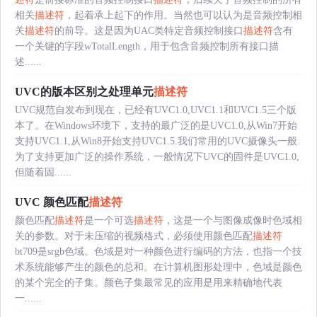
相关
描述符
，起着承上起下的作用。当然也可以认为是音频控制相
关
描述符
的前导。这是因为UAC类特定音频控制接口
描述符
含有
一个关键的字段wTotalLength，用于包含音频控制所有接口描
述......
UVC的版本区别之处理单元
描述符
UVC规范自发布到现在，已经有UVC1.0,UVC1.1和UVC1.5三个版
本了。在Windows环境下，支持的最广泛的是UVC1.0,从Win7开始
支持UVC1.1,从Win8开始支持UVC1.5.我们常用的UVC摄像头一般
为了支持更加广泛的操作系统，一般情况下UVC的固件是UVC1.0,
但随着固......
UVC 颜色匹配
描述符
颜色匹配
描述符
是一个可选
描述符
，这是一个与图像成像时色域相
关的参数。对于未压缩的视频格式，必须使用颜色匹配
描述符
bt709是srgb色域。色域是对一种颜色进行编码的方法，也指一个技
术系统能够产生的颜色的总和。在计算机图形处理中，色域是颜色
的某个完全的子集。颜色子集最常见的应用是用来精确地代表
一......