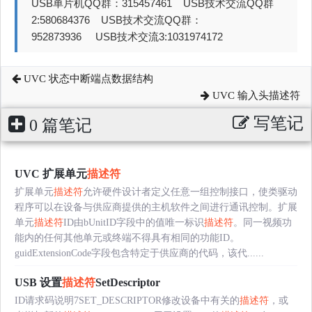
USB单片机QQ群：315457461 USB技术交流QQ群
2:580684376 USB技术交流QQ群：
952873936 USB技术交流3:1031974172
UVC 状态中断端点数据结构
UVC 输入头描述符
写笔记
0 篇笔记
UVC 扩展单元
描述符
扩展单元
描述符
允许硬件设计者定义任意一组控制接口，使类驱动
程序可以在设备与供应商提供的主机软件之间进行通讯控制。扩展
单元
描述符
ID由bUnitID字段中的值唯一标识
描述符
。同一视频功
能内的任何其他单元或终端不得具有相同的功能ID。
guidExtensionCode字段包含特定于供应商的代码，该代......
USB 设置
描述符
SetDescriptor
ID请求码说明7SET_DESCRIPTOR修改设备中有关的
描述符
，或