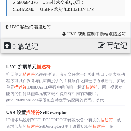
2:580684376 USB技术交流QQ群：
952873936 USB技术交流3:1031974172
UVC 输出终端描述符
UVC 视频控制中断端点描述符
写笔记
0 篇笔记
UVC 扩展单元
描述符
扩展单元
描述符
允许硬件设计者定义任意一组控制接口，使类驱动
程序可以在设备与供应商提供的主机软件之间进行通讯控制。扩展
单元
描述符
ID由bUnitID字段中的值唯一标识
描述符
。同一视频功
能内的任何其他单元或终端不得具有相同的功能ID。
guidExtensionCode字段包含特定于供应商的代码，该代......
USB 设置
描述符
SetDescriptor
ID请求码说明7SET_DESCRIPTOR修改设备中有关的
描述符
，或
者增加新的
描述符
SetDescriptoret用于设置USB的
描述符
，在