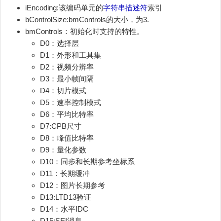
iEncoding:该编码单元的
字符串描述符
索引
bControlSize:bmControls的大小，为3.
bmControls：初始化时支持的特性。
D0：选择层
D1：外形和工具集
D2：视频分辨率
D3：最小帧间隔
D4：切片模式
D5：速率控制模式
D6：平均比特率
D7:CPB尺寸
D8：峰值比特率
D9：量化参数
D10：同步和长期参考坐标系
D11：长期缓冲
D12：图片长期参考
D13:LTD13验证
D14：水平IDC
D15:SEI消息