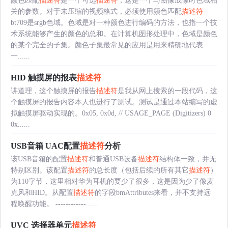
颜色匹配
描述符
是一个可选
描述符
，这是一个与图像成像时色域相
关的参数。对于未压缩的视频格式，必须使用颜色匹配
描述符
bt709是srgb色域。色域是对一种颜色进行编码的方法，也指一个技
术系统能够产生的颜色的总和。在计算机图形处理中，色域是颜色
的某个完全的子集。颜色子集最常见的应用是用来精确地代表
一......
HID 触摸屏的报表
描述符
讲道理，这个触摸屏的报告
描述符
是我从网上搜索的一段代码，这
个触摸屏的报告内容本人也进行了测试。测试是通过本站编写的虚
拟触摸屏驱动实现的。0x05, 0x0d, // USAGE_PAGE (Digitizers) 0
0x......
USB音箱 UAC配置
描述符
分析
该USB音箱的配置
描述符
和普通USB设备
描述符
结构体一致，并无
特别区别。该配置
描述符
的总长度（包括后续的所有其它
描述符
）
为110字节，这里相对华为耳机的要少了很多，这是因为少了像麦
克风和HID。从配置
描述符
的字段bmAttributes来看，并不支持远
程唤醒功能。 ------------......
UVC 选择器单元
描述符