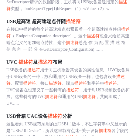
SetDescriptor请求的数据阶段，主机将向USB设备发送指定的
描述
符
类型 。bmRequestType(1)bRequest（1）wValue（2）w......
USB超高速 超高速端点伴随
描述符
在接口中描述的每个超高速端点都紧跟着一个超高速端点伴侣
描述
符
（ EndpointCompanion descriptor）。这个
描述符
包含只给超高速
端点定义的附加端点特性。这个
描述符
总是 作 为 配 置 描 述 符
信 息 的 一 部 分 在GetDescriptor(Configuration) ......
UVC
描述符
及
描述符
布局
USB设备的
描述符
用于向主机报告其设备的属性信息，UVC设备属
于USB设备的一种，故和通用的USB设备一样，也包含设备
描述
符
、配置
描述符
、接口
描述符
、端点
描述符
和字符串
描述符
。
UVC设备在也定义了一些特有的
描述符
，用于对USB视频设备的扩
展。这些特有的UVC
描述符
和通用的USB
描述符
，共同组成了
UV......
USB音箱 UAC设备
描述符
分析
这里看到,USB规范采用的是USB1.1版本，不过字符串中又显示的
是”USB2.0 Device”，所以这里就有点迷~关于设备
描述符
各字段的