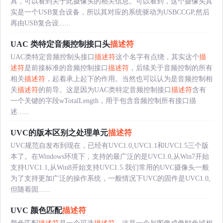
具，可以看到关于此摄像头的相关信息。可以看到，这个摄像头其
实是一个USB复合设备，所以其对应的系统驱动为USBCCGP,然后
再由USB复合设......
UAC 类特定音频控制接口头
描述符
UAC类特定音频控制头接口
描述符
这个名字有点绕，其实这个
描
述符
是前接标准的音频控制接口
描述符
，后续关于音频控制的所有
相关
描述符
，起着承上起下的作用。当然也可以认为是音频控制相
关
描述符
的前导。这是因为UAC类特定音频控制接口
描述符
含有
一个关键的字段wTotalLength，用于包含音频控制所有接口描
述......
UVC的版本区别之处理单元
描述符
UVC规范自发布到现在，已经有UVC1.0,UVC1.1和UVC1.5三个版
本了。在Windows环境下，支持的最广泛的是UVC1.0,从Win7开始
支持UVC1.1,从Win8开始支持UVC1.5.我们常用的UVC摄像头一般
为了支持更加广泛的操作系统，一般情况下UVC的固件是UVC1.0,
但随着固......
UVC 颜色匹配
描述符