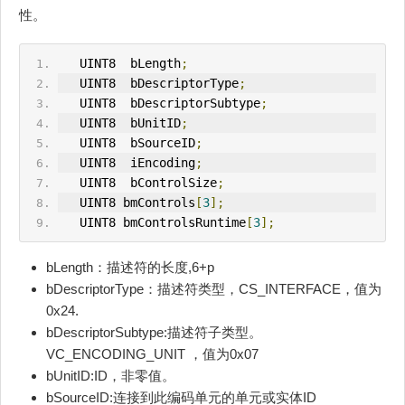
性。
   U
IN
T8  bLength
;
   U
IN
T8  bDescriptorType
;
   U
IN
T8  bDescriptorSubtype
;
   UINT8  bUnitID
;
   UINT8  bSourceID
;
   UINT8  iEncoding
;
   UINT8  bControlSize
;
   UINT8 bmControls
[
3
];
   UINT8 bmControlsRuntime
[
3
];
bLength：描述符的长度,6+p
bDescriptorType：描述符类型，CS_INTERFACE，值为
0x24.
bDescriptorSubtype:描述符子类型。
VC_ENCODING_UNIT ，值为0x07
bUnitID:ID，非零值。
bSourceID:连接到此编码单元的单元或实体ID