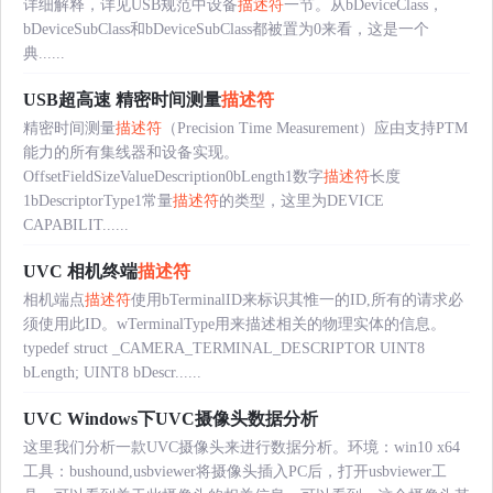
详细解释，详见USB规范中设备
描述符
一节。从bDeviceClass，
bDeviceSubClass和bDeviceSubClass都被置为0来看，这是一个
典......
USB超高速 精密时间测量
描述符
精密时间测量
描述符
（Precision Time Measurement）应由支持PTM
能力的所有集线器和设备实现。
OffsetFieldSizeValueDescription0bLength1数字
描述符
长度
1bDescriptorType1常量
描述符
的类型，这里为DEVICE
CAPABILIT......
UVC 相机终端
描述符
相机端点
描述符
使用bTerminalID来标识其惟一的ID,所有的请求必
须使用此ID。wTerminalType用来描述相关的物理实体的信息。
typedef struct _CAMERA_TERMINAL_DESCRIPTOR UINT8
bLength; UINT8 bDescr......
UVC Windows下UVC摄像头数据分析
这里我们分析一款UVC摄像头来进行数据分析。环境：win10 x64
工具：bushound,usbviewer将摄像头插入PC后，打开usbviewer工