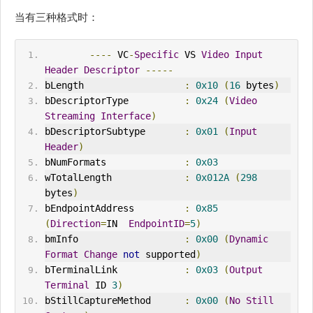
当有三种格式时：
----
 VC
-
Specific
 VS 
Video
Input
Header
Descriptor
-----
bLength                  
:
0x10
(
16
 bytes
)
bDescriptorType          
:
0x24
(
Video
Streaming
Interface
)
bDescriptorSubtype       
:
0x01
(
Input
Header
)
bNumFormats              
:
0x03
wTotalLength             
:
0x012A
(
298
bytes
)
bEndpointAddress         
:
0x85
(
Direction
=
IN  
EndpointID
=
5
)
bmInfo                   
:
0x00
(
Dynamic
Format
Change
not
 supported
)
bTerminalLink            
:
0x03
(
Output
Terminal
 ID 
3
)
bStillCaptureMethod      
:
0x00
(
No
Still