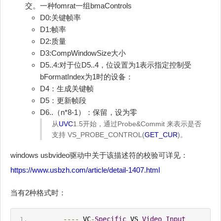
交。一种fomrat一组bmaControls
D0:关键帧率
D1:帧率
D2:质量
D3:CompWindowSize大小
D5..4:对于位D5..4，位设置为1表示指定控制受
bFormatIndex为1时的设备：
D4：生成关键帧
D5：更新帧段
D6..（n*8-1）：保留，设为零
从
UVC
1.5开始，通过Probe&Commit 来表示是否
支持 VS_PROBE_CONTROL(
GET_CUR
)。
windows usbvideo驱动中关于该描述符的校验可详见：
https://www.usbzh.com/article/detail-1407.html
当有2种格式时：
----
 VC
-
Specific
 VS 
Video
Input