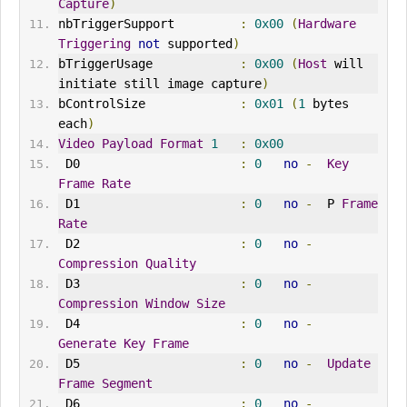
Capture
)
nbTriggerSupport         
:
0x00
(
Hardware
Triggering
not
 supported
)
bTriggerUsage            
:
0x00
(
Host
 will 
initiate still image capture
)
bControlSize             
:
0x01
(
1
 bytes 
each
)
Video
Payload
Format
1
:
0x00
 D0                      
:
0
no
-
Key
Frame
Rate
 D1                      
:
0
no
-
  P 
Frame
Rate
 D2                      
:
0
no
-
Compression
Quality
 D3                      
:
0
no
-
Compression
Window
Size
 D4                      
:
0
no
-
Generate
Key
Frame
 D5                      
:
0
no
-
Update
Frame
Segment
 D6                      
:
0
no
-