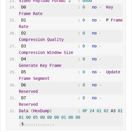
Video
Payload
Format
2
:
0x00
 D0                      
:
0
no
-
Key
Frame
Rate
 D1                      
:
0
no
-
  P 
Frame
Rate
 D2                      
:
0
no
-
Compression
Quality
 D3                      
:
0
no
-
Compression
Window
Size
 D4                      
:
0
no
-
Generate
Key
Frame
 D5                      
:
0
no
-
Update
Frame
Segment
 D6                      
:
0
no
-
Reserved
 D7                      
:
0
no
-
Reserved
Data
(
HexDump
)
:
0F
24
01
02
 A3 
01
81
00
05
00
00
00
01
00
00
.
$
.............