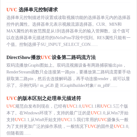
UVC
选择单元控制请求
选择单元控制描述符设置或读取视频功能的选择器单元内的选择器
控件的属性。选择器单元表示视频流源选择器。CUR、MIN和
MAX属性的有效范围是从1到选择器单元的输入管脚数。这个值可
以在选择器单元描述符的bNrInPins字段中找到。RES属性只能有一
个值。控制选择子SU_INPUT_SELECT_CON......
DirectShow播放
UVC
设备第二路码流方法
双码流播放Graphi图如上。双码流视频设备有两路捕获输出pin，
RenderStream函数只会连接第一路pin，要播放第二路码流需要手动
获取第二路pin，然后去连接解码器，再手动连接render，就可以显
示了。示例代码// m_pGB 是 IGraphBuilder对象// m_pBF......
UVC
的版本区别之处理单元描述符
UVC
规范自发布到现在，已经有
UVC
1.0,
UVC
1.1和
UVC
1.5三个版
本了。在Windows环境下，支持的最广泛的是
UVC
1.0,从Win7开始
支持
UVC
1.1,从Win8开始支持
UVC
1.5.我们常用的
UVC
摄像头一般
为了支持更加广泛的操作系统，一般情况下
UVC
的固件是
UVC
1.0,
但随着固......