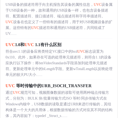
USB设备的描述符用于向主机报告其设备的属性信息，
UVC
设备属
于USB设备的一种，故和通用的USB设备一样，也包含设备描述
符、配置描述符、接口描述符、端点描述符和字符串描述符。
UVC
设备在也定义了一些特有的描述符，用于对USB视频设备的扩
展。这些特有的
UVC
描述符和通用的USB描述符，共同组成了
UV......
UVC
1.0和
UVC
1.1有什么区别
符合uvc1.1的设备应将类特定VC接口中的bcd
UVC
标志设置为
0x110。此外，如果存在可选的处理单元描述符，则符合1.1的设备
应执行以下操作：将bmVideoStandards字段添加到处理单元描述
符。更新处理单元中的bLength字段。更新wTotalLength以反映处理
单元的较大PU大小......
UVC
等时传输中的URB_ISOCH_TRANSFER
通过
UVC
规范可知，视频图像数据的读取可使用两种端点传输方
式，分别为：BULK 块/批量传输方式ISO 等时/同步传输方式在
Windows内核中，USB数据的读取是通过URB来进行传输的，其结
构体是一个大大的共用体，根据数据传输的方式对应其不同的结构
体，其内容如下：typedef _Struct_s......