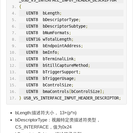
_USB_VS_
IN
TERFACE_
IN
PUT_HEADER_DESCRIPTOR
{
   U
IN
T8  bLength
;
   UINT8  bDescriptorType
;
   UINT8  bDescriptorSubtype
;
   UINT8  bNumFormats
;
   UINT16 wTotalLength
;
   UINT8  bEndpointAddress
;
   UINT8  bmInfo
;
   UINT8  bTerminalLink
;
   UINT8  bStillCaptureMethod
;
   UINT8  bTriggerSupport
;
   UINT8  bTriggerUsage
;
   UINT8  bControlSize
;
   UINT8  bmaControls
[
bControlSize
];
}
 USB_VS_INTERFACE_INPUT_HEADER_DESCRIPTOR
;
bLength:描述符大小， 13+(p*n)
bDescriptorType：视频特定类描述符类型，
CS_INTERFACE，值为0x24