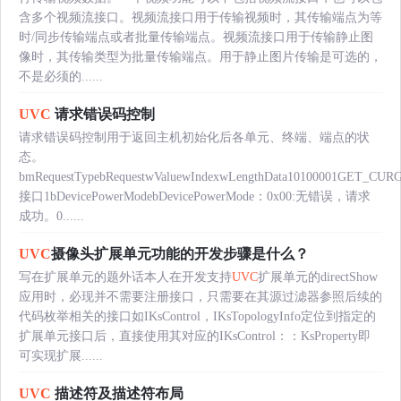
含多个视频流接口。视频流接口用于传输视频时，其传输端点为等
时/同步传输端点或者批量传输端点。视频流接口用于传输静止图
像时，其传输类型为批量传输端点。用于静止图片传输是可选的，
不是必须的......
UVC
请求错误码控制
请求错误码控制用于返回主机初始化后各单元、终端、端点的状
态。
bmRequestTypebRequestwValuewIndexwLengthData10100001GET_CU
接口1bDevicePowerModebDevicePowerMode：0x00:无错误，请求
成功。0......
UVC
摄像头扩展单元功能的开发步骤是什么？
写在扩展单元的题外话本人在开发支持
UVC
扩展单元的directShow
应用时，必现并不需要注册接口，只需要在其源过滤器参照后续的
代码枚举相关的接口如IKsControl，IKsTopologyInfo定位到指定的
扩展单元接口后，直接使用其对应的IKsControl：：KsProperty即
可实现扩展......
UVC
描述符及描述符布局