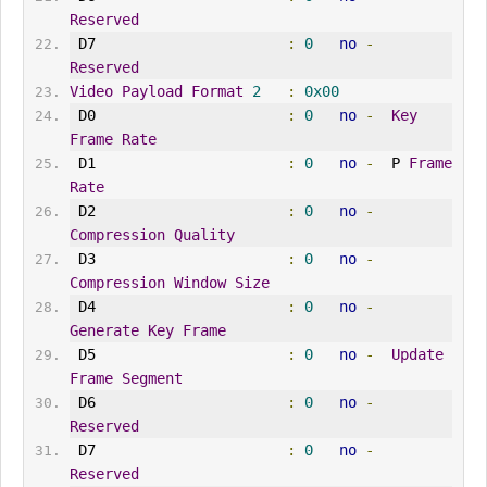
Reserved
 D7                      
:
0
no
-
Reserved
Video
Payload
Format
2
:
0x00
 D0                      
:
0
no
-
Key
Frame
Rate
 D1                      
:
0
no
-
  P 
Frame
Rate
 D2                      
:
0
no
-
Compression
Quality
 D3                      
:
0
no
-
Compression
Window
Size
 D4                      
:
0
no
-
Generate
Key
Frame
 D5                      
:
0
no
-
Update
Frame
Segment
 D6                      
:
0
no
-
Reserved
 D7                      
:
0
no
-
Reserved