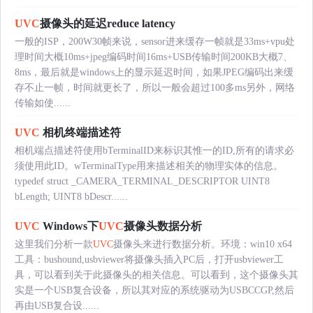
UVC
摄像头的延迟reduce latency
一般的ISP，200W30帧来说，sensor进来缓存一帧就是33ms+vpu处
理时间大概10ms+jpeg编码时间16ms+USB传输时间200KB大概7、
8ms，最后就是windows上的显示延迟时间，如果JPEG编码出来缓
存不止一帧，时间就更长了，所以一般会超过100多ms另外，网络
传输如使......
UVC
相机终端描述符
相机端点描述符使用bTerminalID来标识其惟一的ID,所有的请求必
须使用此ID。wTerminalType用来描述相关的物理实体的信息。
typedef struct _CAMERA_TERMINAL_DESCRIPTOR UINT8
bLength; UINT8 bDescr......
UVC
Windows下
UVC
摄像头数据分析
这里我们分析一款
UVC
摄像头来进行数据分析。环境：win10 x64
工具：bushound,usbviewer将摄像头插入PC后，打开usbviewer工
具，可以看到关于此摄像头的相关信息。可以看到，这个摄像头其
实是一个USB复合设备，所以其对应的系统驱动为USBCCGP,然后
再由USB复合设......