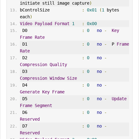
initiate still image capture
)
bControlSize             
:
0x01
(
1
 bytes 
each
)
Video
Payload
Format
1
:
0x00
 D0                      
:
0
no
-
Key
Frame
Rate
 D1                      
:
0
no
-
  P 
Frame
Rate
 D2                      
:
0
no
-
Compression
Quality
 D3                      
:
0
no
-
Compression
Window
Size
 D4                      
:
0
no
-
Generate
Key
Frame
 D5                      
:
0
no
-
Update
Frame
Segment
 D6                      
:
0
no
-
Reserved
 D7                      
:
0
no
-
Reserved