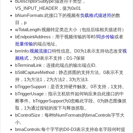
bDescriptorSubtype:描述符子类型，
VS_INPUT_HEADER，值为0x01
bNumFormats:此接口下的视频有
负载格式描述符
的数
目，p
wTotalLength:视频特定类总大小（包括后续相关描述符）
bEndpointAddress：用于视频传输的等时/
同步传输
或者
批量传输
的端点地址。
bmInfo:
视频流接口
特性信息。D0为1表示支持动态改变
视
频格式
，为0表示不支持；D1-7保留
bTerminalLink：连接此端点的输出端点ID.
bStillCaptureMethod：静态抓图的支持方法。0表示不支
持，1为方法1，2为方法2，3为方法3.
bTriggerSupport：是否支持硬件触发。0不支持，1支持。
bTriggerUsage：指示主机软件如何响应来自此接口的中
断事件。bTriggerSupport为0忽略此字段。0为静态图像抓
取，1为通过按钮的按下与释放抓取。
bControlSize：每种bNumFormats的bmaControls字节大
小。
bmaControls:每个字节的D0-D3表示支持命名字段何时提