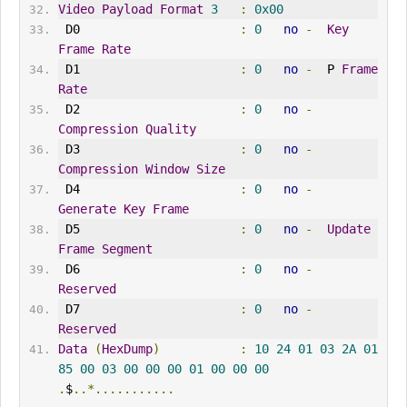
Video
Payload
Format
3
:
0x00
 D0                      
:
0
no
-
Key
Frame
Rate
 D1                      
:
0
no
-
  P 
Frame
Rate
 D2                      
:
0
no
-
Compression
Quality
 D3                      
:
0
no
-
Compression
Window
Size
 D4                      
:
0
no
-
Generate
Key
Frame
 D5                      
:
0
no
-
Update
Frame
Segment
 D6                      
:
0
no
-
Reserved
 D7                      
:
0
no
-
Reserved
Data
(
HexDump
)
:
10
24
01
03
2A
01
85
00
03
00
00
00
01
00
00
00
.
$
..*...........