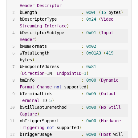
Header
Descriptor
-----
bLength                  
:
0x0F
(
15
 bytes
)
bDescriptorType          
:
0x24
(
Video
Streaming
Interface
)
bDescriptorSubtype       
:
0x01
(
Input
Header
)
bNumFormats              
:
0x02
wTotalLength             
:
0x01A3
(
419
bytes
)
bEndpointAddress         
:
0x81
(
Direction
=
IN  
EndpointID
=
1
)
bmInfo                   
:
0x00
(
Dynamic
Format
Change
not
 supported
)
bTerminalLink            
:
0x05
(
Output
Terminal
 ID 
5
)
bStillCaptureMethod      
:
0x00
(
No
Still
Capture
)
nbTriggerSupport         
:
0x00
(
Hardware
Triggering
not
 supported
)
bTriggerUsage            
:
0x00
(
Host
 will 