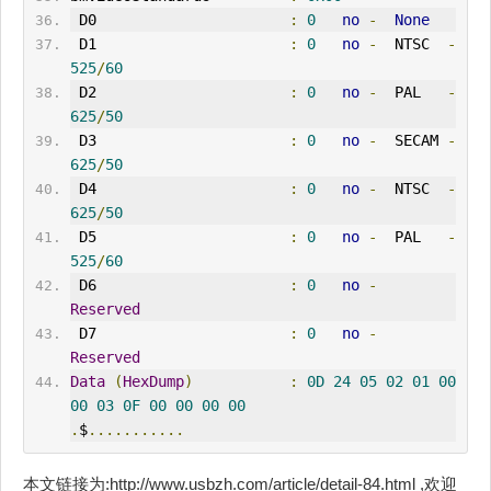
 D0                      
:
0
no
-
None
 D1                      
:
0
no
-
  NTSC  
-
525
/
60
 D2                      
:
0
no
-
  PAL   
-
625
/
50
 D3                      
:
0
no
-
  SECAM 
-
625
/
50
 D4                      
:
0
no
-
  NTSC  
-
625
/
50
 D5                      
:
0
no
-
  PAL   
-
525
/
60
 D6                      
:
0
no
-
Reserved
 D7                      
:
0
no
-
Reserved
Data
(
HexDump
)
:
0D
24
05
02
01
00
00
03
0F
00
00
00
00
.
$
...........
本文链接为:http://www.usbzh.com/article/detail-84.html ,欢迎