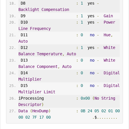
 D8                      
:
1
  yes 
-
Backlight
Compensation
 D9                      
:
1
  yes 
-
Gain
 D10                     
:
1
  yes 
-
Power
Line
Frequency
 D11                     
:
0
no
-
Hue
,
Auto
 D12                     
:
1
  yes 
-
White
Balance
Temperature
,
Auto
 D13                     
:
0
no
-
White
Balance
Component
,
Auto
 D14                     
:
0
no
-
Digital
Multiplier
 D15                     
:
0
no
-
Digital
Multiplier
Limit
iProcessing              
:
0x00
(
No
String
Descriptor
)
Data
(
HexDump
)
:
0B
24
05
02
01
00
00
02
7F
17
00
.
$
.........