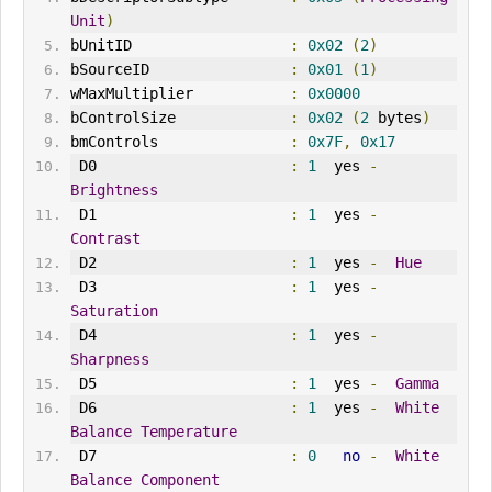
Unit
)
bUnitID                  
:
0x02
(
2
)
bSourceID                
:
0x01
(
1
)
wMaxMultiplier           
:
0x0000
bControlSize             
:
0x02
(
2
 bytes
)
bmControls               
:
0x7F
,
0x17
 D0                      
:
1
  yes 
-
Brightness
 D1                      
:
1
  yes 
-
Contrast
 D2                      
:
1
  yes 
-
Hue
 D3                      
:
1
  yes 
-
Saturation
 D4                      
:
1
  yes 
-
Sharpness
 D5                      
:
1
  yes 
-
Gamma
 D6                      
:
1
  yes 
-
White
Balance
Temperature
 D7                      
:
0
no
-
White
Balance
Component