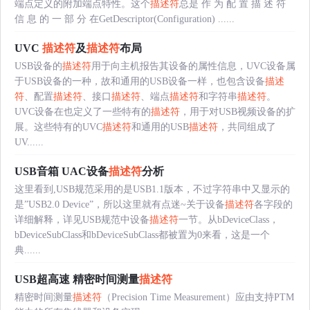
端点定义的附加端点特性。这个
描述符
总是 作 为 配 置 描 述 符
信 息 的 一 部 分 在GetDescriptor(Configuration) ......
UVC
描述符
及
描述符
布局
USB设备的
描述符
用于向主机报告其设备的属性信息，UVC设备属
于USB设备的一种，故和通用的USB设备一样，也包含设备
描述
符
、配置
描述符
、接口
描述符
、端点
描述符
和字符串
描述符
。
UVC设备在也定义了一些特有的
描述符
，用于对USB视频设备的扩
展。这些特有的UVC
描述符
和通用的USB
描述符
，共同组成了
UV......
USB音箱 UAC设备
描述符
分析
这里看到,USB规范采用的是USB1.1版本，不过字符串中又显示的
是”USB2.0 Device”，所以这里就有点迷~关于设备
描述符
各字段的
详细解释，详见USB规范中设备
描述符
一节。从bDeviceClass，
bDeviceSubClass和bDeviceSubClass都被置为0来看，这是一个
典......
USB超高速 精密时间测量
描述符
精密时间测量
描述符
（Precision Time Measurement）应由支持PTM