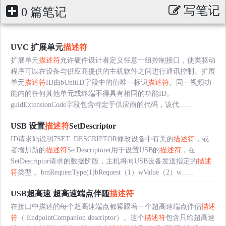
写笔记
0 篇笔记
UVC 扩展单元
描述符
扩展单元
描述符
允许硬件设计者定义任意一组控制接口，使类驱动
程序可以在设备与供应商提供的主机软件之间进行通讯控制。扩展
单元
描述符
ID由bUnitID字段中的值唯一标识
描述符
。同一视频功
能内的任何其他单元或终端不得具有相同的功能ID。
guidExtensionCode字段包含特定于供应商的代码，该代......
USB 设置
描述符
SetDescriptor
ID请求码说明7SET_DESCRIPTOR修改设备中有关的
描述符
，或
者增加新的
描述符
SetDescriptoret用于设置USB的
描述符
，在
SetDescriptor请求的数据阶段，主机将向USB设备发送指定的
描述
符
类型 。bmRequestType(1)bRequest（1）wValue（2）w......
USB超高速 超高速端点伴随
描述符
在接口中描述的每个超高速端点都紧跟着一个超高速端点伴侣
描述
符
（ EndpointCompanion descriptor）。这个
描述符
包含只给超高速