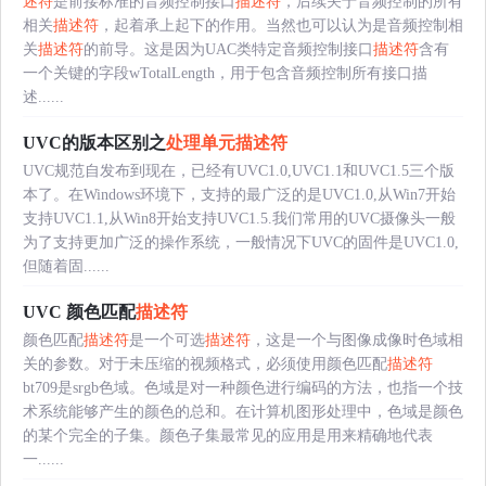
述符
是前接标准的音频控制接口
描述符
，后续关于音频控制的所有
相关
描述符
，起着承上起下的作用。当然也可以认为是音频控制相
关
描述符
的前导。这是因为UAC类特定音频控制接口
描述符
含有
一个关键的字段wTotalLength，用于包含音频控制所有接口描
述......
UVC的版本区别之
处理单元
描述符
UVC规范自发布到现在，已经有UVC1.0,UVC1.1和UVC1.5三个版
本了。在Windows环境下，支持的最广泛的是UVC1.0,从Win7开始
支持UVC1.1,从Win8开始支持UVC1.5.我们常用的UVC摄像头一般
为了支持更加广泛的操作系统，一般情况下UVC的固件是UVC1.0,
但随着固......
UVC 颜色匹配
描述符
颜色匹配
描述符
是一个可选
描述符
，这是一个与图像成像时色域相
关的参数。对于未压缩的视频格式，必须使用颜色匹配
描述符
bt709是srgb色域。色域是对一种颜色进行编码的方法，也指一个技
术系统能够产生的颜色的总和。在计算机图形处理中，色域是颜色
的某个完全的子集。颜色子集最常见的应用是用来精确地代表
一......