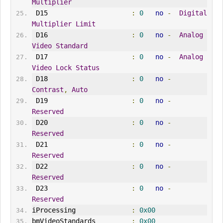
Multiplier
 D15                     
:
0
no
-
Digital
Multiplier
Limit
 D16                     
:
0
no
-
Analog
Video
Standard
 D17                     
:
0
no
-
Analog
Video
Lock
Status
 D18                     
:
0
no
-
Contrast
,
Auto
 D19                     
:
0
no
-
Reserved
 D20                     
:
0
no
-
Reserved
 D21                     
:
0
no
-
Reserved
 D22                     
:
0
no
-
Reserved
 D23                     
:
0
no
-
Reserved
iProcessing              
:
0x00
bmVideoStandards         
:
0x00