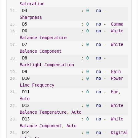
Saturation
 D4                      
:
0
no
-
Sharpness
 D5                      
:
0
no
-
Gamma
 D6                      
:
0
no
-
White
Balance
Temperature
 D7                      
:
0
no
-
White
Balance
Component
 D8                      
:
0
no
-
Backlight
Compensation
 D9                      
:
0
no
-
Gain
 D10                     
:
0
no
-
Power
Line
Frequency
 D11                     
:
0
no
-
Hue
,
Auto
 D12                     
:
0
no
-
White
Balance
Temperature
,
Auto
 D13                     
:
0
no
-
White
Balance
Component
,
Auto
 D14                     
:
0
no
-
Digital