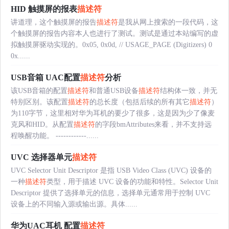
HID 触摸屏的报表
描述符
讲道理，这个触摸屏的报告
描述符
是我从网上搜索的一段代码，这
个触摸屏的报告内容本人也进行了测试。测试是通过本站编写的虚
拟触摸屏驱动实现的。0x05, 0x0d, // USAGE_PAGE (Digitizers) 0
0x......
USB音箱 UAC配置
描述符
分析
该USB音箱的配置
描述符
和普通USB设备
描述符
结构体一致，并无
特别区别。该配置
描述符
的总长度（包括后续的所有其它
描述符
）
为110字节，这里相对华为耳机的要少了很多，这是因为少了像麦
克风和HID。从配置
描述符
的字段bmAttributes来看，并不支持远
程唤醒功能。 ------------......
UVC 选择器单元
描述符
UVC Selector Unit Descriptor 是指 USB Video Class (UVC) 设备的
一种
描述符
类型，用于描述 UVC 设备的功能和特性。Selector Unit
Descriptor 提供了选择单元的信息，选择单元通常用于控制 UVC
设备上的不同输入源或输出源。具体......
华为UAC耳机 配置
描述符