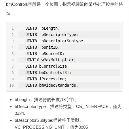
bmControls字段是一个位图，指示视频流的某些处理控件的特
性.
   U
IN
T8  bLength
;
   U
IN
T8  bDescriptorType
;
   U
IN
T8  bDescriptorSubtype
;
   UINT8  bUnitID
;
   UINT8  bSourceID
;
   UINT16 wMaxMultiplier
;
   UINT8 bControlSize
;
   UINT8 bmControls
[
3
];
   UINT8 iProcessing
;
   UINT8 bmVideoStandards
;
bLength：描述符的长度,13字节。
bDescriptorType：描述符类型，CS_INTERFACE，值为
0x24.
bDescriptorSubtype:描述符子类型。
VC_PROCESSING_UNIT ，值为0x05