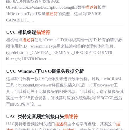
能力的所有集线器和设备实现。
OffsetFieldSizeValueDescription0bLength1数字
描述符
长度
1bDescriptorType1常量
描述符
的类型，这里为DEVICE
CAPABILIT......
UVC 相机终端
描述符
相机端点
描述符
使用bTerminalID来标识其惟一的ID,所有的请求必
须使用此ID。wTerminalType用来描述相关的物理实体的信息。
typedef struct _CAMERA_TERMINAL_DESCRIPTOR UINT8
bLength; UINT8 bDescr......
UVC Windows下UVC摄像头数据分析
这里我们分析一款UVC摄像头来进行数据分析。环境：win10 x64
工具：bushound,usbviewer将摄像头插入PC后，打开usbviewer工
具，可以看到关于此摄像头的相关信息。可以看到，这个摄像头其
实是一个USB复合设备，所以其对应的系统驱动为USBCCGP,然后
再由USB复合设......
UAC 类特定音频控制接口头
描述符
UAC类特定音频控制头接口
描述符
这个名字有点绕，其实这个
描