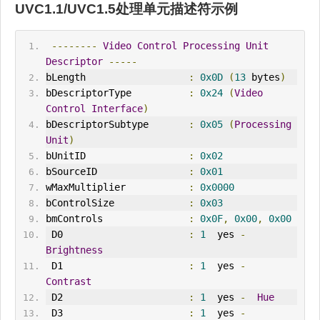
UVC1.1/UVC1.5处理单元描述符示例
--------
Video
Control
Processing
Unit
Descriptor
-----
bLength                  
:
0x0D
(
13
 bytes
)
bDescriptorType          
:
0x24
(
Video
Control
Interface
)
bDescriptorSubtype       
:
0x05
(
Processing
Unit
)
bUnitID                  
:
0x02
bSourceID                
:
0x01
wMaxMultiplier           
:
0x0000
bControlSize             
:
0x03
bmControls               
:
0x0F
,
0x00
,
0x00
 D0                      
:
1
  yes 
-
Brightness
 D1                      
:
1
  yes 
-
Contrast
 D2                      
:
1
  yes 
-
Hue
 D3                      
:
1
  yes 
-