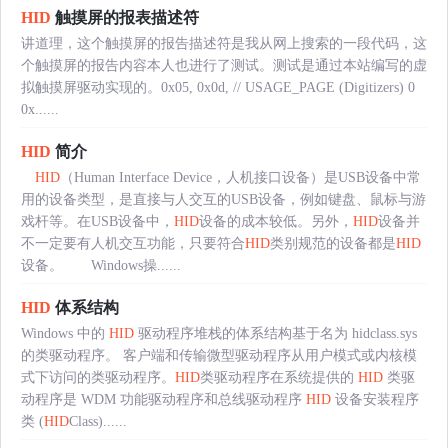
HID
触摸屏的报表描述符
讲道理，这个触摸屏的报告描述符是我从网上搜索的一段代码，这
个触摸屏的报告内容本人也进行了测试。测试是通过本站编写的虚
拟触摸屏驱动实现的。0x05, 0x0d, // USAGE_PAGE (Digitizers) 0
0x......
HID
简介
HID
（Human Interface Device，人机接口设备）是USB设备中常
用的设备类型，是直接与人交互的USB设备，例如键盘、鼠标与游
戏杆等。在USB设备中，
HID
设备的成本较低。另外，
HID
设备并
不一定要有人机交互功能，只要符合
HID
类别规范的设备都是
HID
设备。 Windows操......
HID
体系结构
Windows 中的
HID
驱动程序堆栈的体系结构基于名为 hidclass.sys
的类驱动程序。 客户端和传输微型驱动程序从用户模式或内核模
式下访问的类驱动程序。
HID
类驱动程序在系统提供的
HID
类驱
动程序是 WDM 功能驱动程序和总线驱动程序
HID
设备安装程序
类 (
HID
Class)......