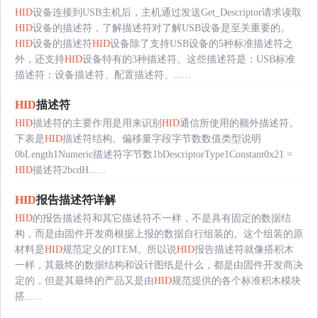
HID
设备连接到USB主机后，主机通过发送Get_Descriptor请求读取
HID
设备的描述符，了解描述符对了解USB设备是至关重要的。
HID
设备的描述符
HID
设备除了支持USB设备的5种标准描述符之
外，还支持
HID
设备特有的3种描述符。这些描述符是：USB标准
描述符：设备描述符、配置描述符、......
HID
描述符
HID
描述符的主要作用是用来识别
HID
通信所使用的额外描述符。
下表是
HID
描述符结构。偏移量字段字节数数值类型说明
0bLength1Numeric描述符字节数1bDescriptorType1Constant0x21 =
HID
描述符2bcdH......
HID
报告描述符详解
HID
的报告描述符和其它描述符不一样，不是具有固定的数据结
构，而是由固件开发商根据上报的数据自行组装的。这个组装的原
材料是
HID
规范定义的ITEM。所以说
HID
报告描述符就像搭积木
一样，其最终的数据结构和设计图纸是什么，都是由固件开发商决
定的，但是其最终的产品又是由
HID
规范提供的各个标准积木模块
搭......