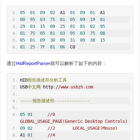
05
01
09
02
  A1  
01
09
01
  A1  
00
95
03
75
01
05
09
19
01
29
03
15
00
25
01
81
02
95
01
75
05
81
03
95
03
75
08
05
01
09
30
09
31
09
38
15
81
25
7F
81
06
  C0
通过
HidReportParser
就可以解析了如下的内容：
HID
报告描述符
分析工具
USB
中文网
 http
:
//www.usbzh.com
-----报告描述符--------------
05
01
//0       
GLOBAL_
USAGE_PAGE
(Generic Desktop Controls)    
09
02
//2       LOCAL_USAGE(Mouse)    
A1 
01
//4       