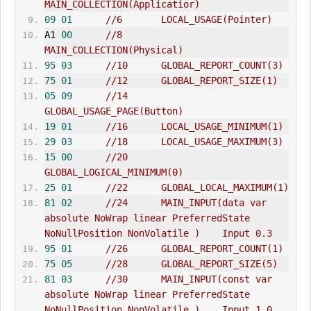
MA
IN
_COLLECTION(Applicatior)    
09
01
//6       LOCAL_USAGE(Pointer)    
A1 
00
//8       
MA
IN
_COLLECTION(Physical)    
95
03
//10      GLOBAL_REPORT_COUNT(3)    
75
01
//12      GLOBAL_REPORT_SIZE(1)    
05
09
//14      
GLOBAL_
USAGE_PAGE
(Button)    
19
01
//16      LOCAL_USAGE_M
IN
IMUM(1)    
29
03
//18      LOCAL_USAGE_MAXIMUM(3)    
15
00
//20      
GLOBAL_LOGICAL_MINIMUM(0)    
25
01
//22      GLOBAL_LOCAL_MAXIMUM(1)    
81
02
//24      MAIN_INPUT(data var 
absolute NoWrap linear PreferredState 
NoNullPosition NonVolatile )    Input 0.3
95
01
//26      GLOBAL_REPORT_COUNT(1)    
75
05
//28      GLOBAL_REPORT_SIZE(5)    
81
03
//30      MAIN_INPUT(const var 
absolute NoWrap linear PreferredState 
NoNullPosition NonVolatile )    Input 1.0