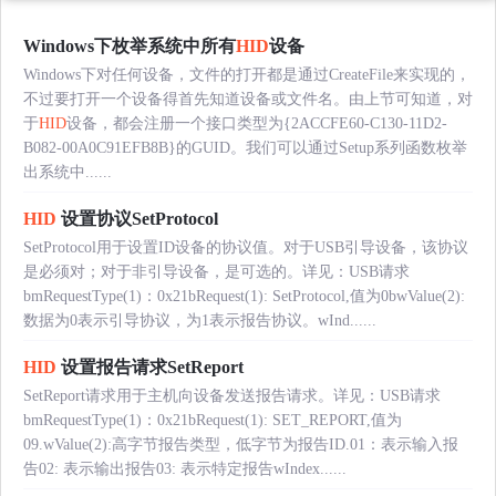
Windows下枚举系统中所有
HID
设备
Windows下对任何设备，文件的打开都是通过CreateFile来实现的，
不过要打开一个设备得首先知道设备或文件名。由上节可知道，对
于
HID
设备，都会注册一个接口类型为{2ACCFE60-C130-11D2-
B082-00A0C91EFB8B}的GUID。我们可以通过Setup系列函数枚举
出系统中......
HID
设置协议SetProtocol
SetProtocol用于设置ID设备的协议值。对于USB引导设备，该协议
是必须对；对于非引导设备，是可选的。详见：USB请求
bmRequestType(1)：0x21bRequest(1): SetProtocol,值为0bwValue(2):
数据为0表示引导协议，为1表示报告协议。wInd......
HID
设置报告请求SetReport
SetReport请求用于主机向设备发送报告请求。详见：USB请求
bmRequestType(1)：0x21bRequest(1): SET_REPORT,值为
09.wValue(2):高字节报告类型，低字节为报告ID.01：表示输入报
告02: 表示输出报告03: 表示特定报告wIndex......