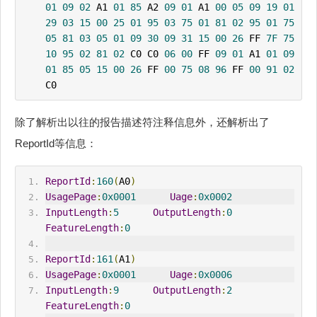
01
09
02
 A1 
01
85
 A2 
09
01
 A1 
00
05
09
19
01
29
03
15
00
25
01
95
03
75
01
81
02
95
01
75
05
81
03
05
01
09
30
09
31
15
00
26
 FF 
7F
75
10
95
02
81
02
 C0 C0 
06
00
 FF 
09
01
 A1 
01
09
01
85
05
15
00
26
 FF 
00
75
08
96
 FF 
00
91
02
C0
除了解析出以往的报告描述符注释信息外，还解析出了
ReportId等信息：
ReportId
:
160
(
A0
)
UsagePage
:
0x0001
Uage
:
0x0002
InputLength
:
5
OutputLength
:
0
FeatureLength
:
0
ReportId
:
161
(
A1
)
UsagePage
:
0x0001
Uage
:
0x0006
InputLength
:
9
OutputLength
:
2
FeatureLength
:
0